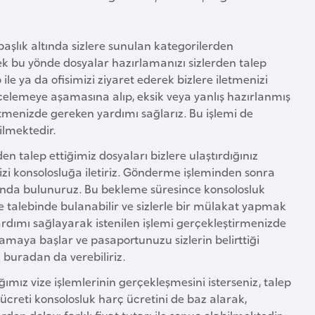
 başlık altında sizlere sunulan kategorilerden
 bu yönde dosyalar hazırlamanızı sizlerden talep
ile ya da ofisimizi ziyaret ederek bizlere iletmenizi
incelemeye aşamasına alıp, eksik veya yanlış hazırlanmış
ltmenizde gereken yardımı sağlarız. Bu işlemi de
ilmektedir.
den talep ettiğimiz dosyaları bizlere ulaştırdığınız
i konsolosluğa iletiriz. Gönderme işleminden sonra
nda bulunuruz. Bu bekleme süresince konsolosluk
e talebinde bulanabilir ve sizlerle bir mülakat yapmak
 yardımı sağlayarak istenilen işlemi gerçekleştirmenizde
maya başlar ve pasaportunuzu sizlerin belirttiği
u buradan da verebiliriz.
ağımız vize işlemlerinin gerçekleşmesini isterseniz, talep
ücreti konsolosluk harç ücretini de baz alarak,
n dolayı farklı fiyat tutarı ile sonuç olabilmektedir.