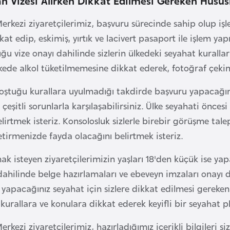
Merkezi ziyaretçilerimiz, başvuru sürecinde sahip olup iş
kat edip, eskimiş, yırtık ve lacivert pasaport ile işlem ya
uğu vize onayı dahilinde sizlerin ülkedeki seyahat kural
kede alkol tüketilmemesine dikkat ederek, fotoğraf çekimi 
koştuğu kurallara uyulmadığı takdirde başvuru yapacağını
 çeşitli sorunlarla karşılaşabilirsiniz. Ülke seyahati önc
lirtmek isteriz. Konsolosluk sizlerle birebir görüşme tale
etirmenizde fayda olacağını belirtmek isteriz.
k isteyen ziyaretçilerimizin yaşları 18'den küçük ise ya
dahilinde belge hazırlamaları ve ebeveyn imzaları onayı 
ye yapacağınız seyahat için sizlere dikkat edilmesi gere
kurallara ve konulara dikkat ederek keyifli bir seyahat p
erkezi ziyaretçilerimiz, hazırladığımız içerikli bilgileri s