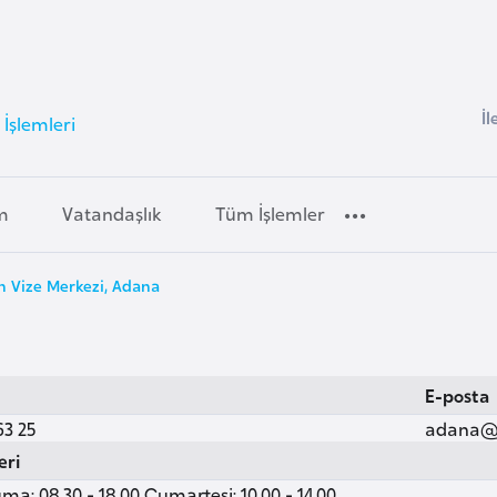
İl
İşlemleri
m
Vatandaşlık
Tüm İşlemler
 Vize Merkezi, Adana
E-posta
63 25
adana@v
eri
ma: 08.30 - 18.00 Cumartesi: 10.00 - 14.00