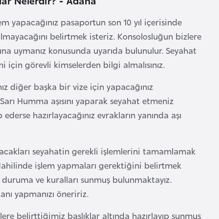
lem yapacağınız pasaportun son 10 yıl içerisinde
pılmayacağını belirtmek isteriz. Konsolosluğun bizlere
larına uymanız konusunda uyarıda bulunulur. Seyahat
için görevli kimselerden bilgi almalısınız.
z diğer başka bir vize için yapacağınız
esi Sarı Humma aşısını yaparak seyahat etmeniz
p ederse hazırlayacağınız evrakların yanında aşı
pacakları seyahatin gerekli işlemlerini tamamlamak
dahilinde işlem yapmaları gerektiğini belirtmek
ken duruma ve kuralları sunmuş bulunmaktayız.
lanı yapmanızı öneririz.
izlere belirttiğimiz başlıklar altında hazırlayıp sunmuş