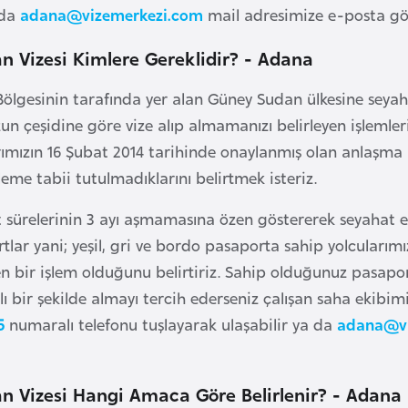
 da
adana@vizemerkezi.com
mail adresimize e-posta gön
 Vizesi Kimlere Gereklidir? - Adana
Bölgesinin tarafında yer alan Güney Sudan ülkesine sey
n çeşidine göre vize alıp almamanızı belirleyen işlemleri
rımızın 16 Şubat 2014 tarihinde onaylanmış olan anlaşma il
leme tabii tutulmadıklarını belirtmek isteriz.
 sürelerinin 3 ayı aşmamasına özen göstererek seyahat 
tlar yani; yeşil, gri ve bordo pasaporta sahip yolcularımı
en bir işlem olduğunu belirtiriz. Sahip olduğunuz pasapor
 bir şekilde almayı tercih ederseniz çalışan saha ekibimi
5
numaralı telefonu tuşlayarak ulaşabilir ya da
adana@vi
n Vizesi Hangi Amaca Göre Belirlenir? - Adana