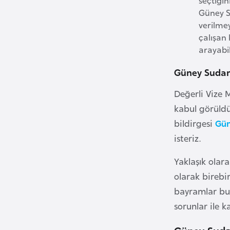
Güney Su
i
verilmey
n
çalışan 
a
arayabi
F
a
Güney Sudan
s
o
Değerli Vize M
kabul görüldü
bildirgesi
Gün
Ç
a
isteriz.
d
Yaklaşık olara
olarak birebir
Ç
bayramlar bu 
e
sorunlar ile 
k
C
Güney Sudan