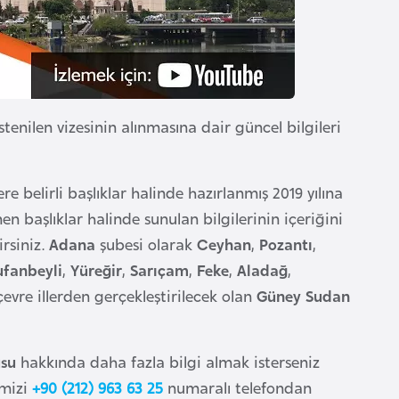
stenilen vizesinin alınmasına dair güncel bilgileri
e belirli başlıklar halinde hazırlanmış 2019 yılına
nen başlıklar halinde sunulan bilgilerinin içeriğini
irsiniz.
Adana
şubesi olarak
Ceyhan
,
Pozantı
,
ufanbeyli
,
Yüreğir
,
Sarıçam
,
Feke
,
Aladağ
,
çevre illerden gerçekleştirilecek olan
Güney Sudan
usu
hakkında daha fazla bilgi almak isterseniz
imizi
+90 (212) 963 63 25
numaralı telefondan