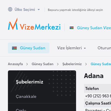
Ülke Seçimi
A
Başvuru yapmak istediğiniz ülkeyi seçin
v
u
Güney Sudan Vize 
s
t
r
Güney Sudan
Vize İşlemleri
Oturu
a
l
y
Anasayfa
Güney Sudan
Şubelerimiz
Güney Sudan
a
Adana
Şubelerimiz
A
Telefon
v
+90 (212) 963 
u
Çanakkale
s
Çalışma Saatl
t
Çorlu
Pazartesi - Cu