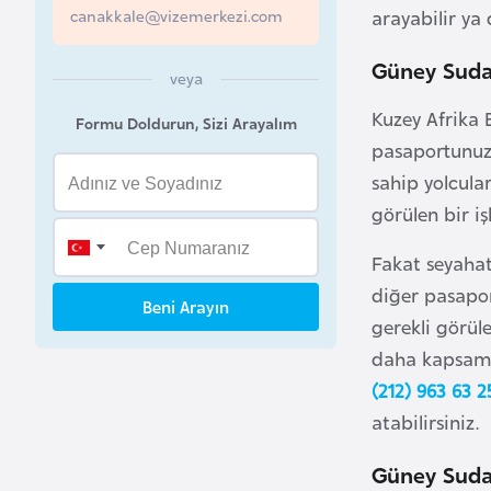
canakkale@vizemerkezi.com
arayabilir ya
B
e
Güney Sudan
veya
l
Kuzey Afrika 
a
Formu Doldurun, Sizi Arayalım
pasaportunuzu
r
u
sahip yolcula
s
görülen bir iş
Fakat seyahat
B
diğer pasapor
e
Beni Arayın
gerekli görül
l
daha kapsamlı
ç
i
(212) 963 63 2
k
atabilirsiniz.
a
Güney Suda