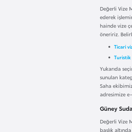
B
Değerli Vize 
e
ederek işlemin
n
hainde vize ç
i
öneririz. Beli
n
Ticari vi
B
Turistik 
o
s
Yukarıda seçi
n
sunulan kateg
a
Saha ekibimi
H
adresimize e-
e
r
Güney Sudan
s
Değerli Vize M
e
k
başlık altınd