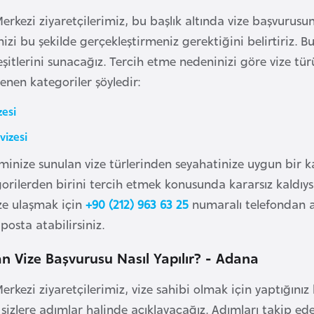
Merkezi ziyaretçilerimiz, bu başlık altında vize başvurus
izi bu şekilde gerçekleştirmeniz gerektiğini belirtiriz. Bu
eşitlerini sunacağız. Tercih etme nedeninizi göre vize tü
rlenen kategoriler şöyledir:
zesi
vizesi
minize sunulan vize türlerinden seyahatinize uygun bir k
orilerden birini tercih etmek konusunda kararsız kaldıys
ze ulaşmak için
+90 (212) 963 63 25
numaralı telefondan a
posta atabilirsiniz.
 Vize Başvurusu Nasıl Yapılır? - Adana
erkezi ziyaretçilerimiz, vize sahibi olmak için yaptığını
a sizlere adımlar halinde açıklayacağız. Adımları takip ed