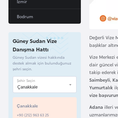
İzmir
a
h
Bodrum
r
e
y
Değerli Vize 
Güney Sudan Vize
n
başlıklar altı
Danışma Hattı
B
Vize Merkezi e
Güney Sudan vizesi hakkında
destek almak için bulunduğunuz
a
dair güncel vi
şehri seçin.
n
takip ederek 
g
Saimbeyli
,
Ka
Şehir Seçin
l
Yumurtalık
i
a
vize başvuru
d
e
Çanakkale
Adana
illeri
ş
uzmanlarımızd
+90 (212) 963 63 25