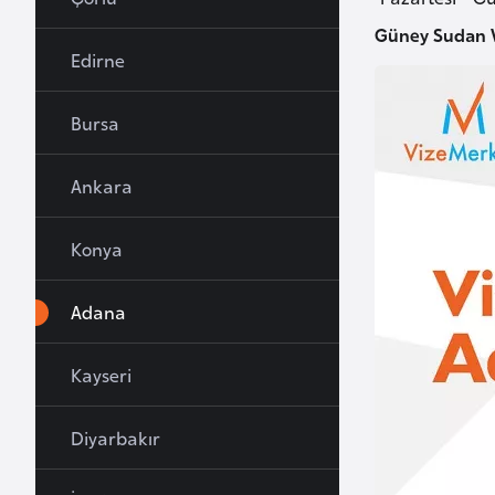
u
Güney Sudan V
r
Edirne
y
a
Bursa
A
Ankara
z
e
Konya
r
b
Adana
a
y
c
Kayseri
a
n
Diyarbakır
B