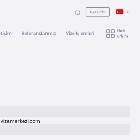
Üye Girişi
Hızlı
etişim
Referanslarımız
Vize İşlemleri
Erişim
izemerkezi.com