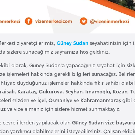
Merkezi ziyaretçilerimiz,
Güney Sudan
seyahatinizin için i
nda sizlere sunacağımız sayfamıza hoş geldiniz.
kibi olarak, Güney Sudan'a yapacağınız seyahat için sizler
ze işlemeleri hakkında gerekli bilgileri sunacağız. Belirle
ihtiyaç duyduğunuz işlemeler hakkında fikir sahibi olabil
raisalı
,
Karataş
,
Çukurova
,
Seyhan
,
İmamoğlu
,
Kozan
,
T
lçelerimizden ve
İçel
,
Osmaniye
ve
Kahramanmaraş
gibi 
nuz
ve vize almanız için sizlere hizmet sunmaktayız.
 ve çevre illerden yapılacak olan
Güney Sudan vize başvur
an yardımcı olabilmelerini isteyebilirsiniz. Çalışan ekib