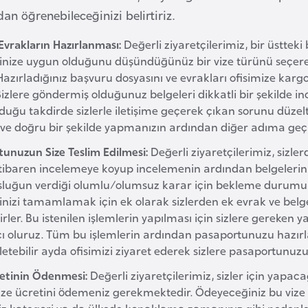
dan öğrenebileceğinizi belirtiriz.
Evrakların Hazırlanması:
Değerli ziyaretçilerimiz, bir üstteki
inize uygun olduğunu düşündüğünüz bir vize türünü seçerek
Hazırladığınız başvuru dosyasını ve evrakları ofisimize kargo 
 Bizlere göndermiş olduğunuz belgeleri dikkatli bir şekilde 
duğu takdirde sizlerle iletişime geçerek çıkan sorunu düze
z ve doğru bir şekilde yapmanızın ardından diğer adıma geç
tunuzun Size Teslim Edilmesi:
Değerli ziyaretçilerimiz, sizler
tibaren incelemeye koyup incelemenin ardından belgeleriniz
sluğun verdiği olumlu/olumsuz karar için bekleme durumu
rinizi tamamlamak için ek olarak sizlerden ek evrak ve belg
lirler. Bu istenilen işlemlerin yapılması için sizlere gereken
ı oluruz. Tüm bu işlemlerin ardından pasaportunuzu hazırla
letebilir ayda ofisimizi ziyaret ederek sizlere pasaportunuz
retinin Ödenmesi:
Değerli ziyaretçilerimiz, sizler için yapac
ize ücretini ödemeniz gerekmektedir. Ödeyeceğiniz bu vize 
iz kategori ya da ülkede konaklama zamanınız gibi nedenlerde