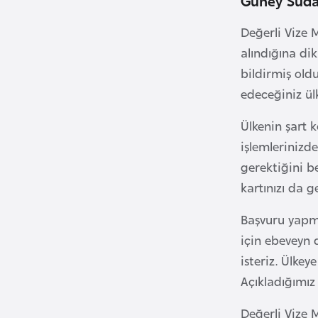
u
m
Değerli Vize 
h
alındığına dik
u
bildirmiş old
r
edeceğiniz ül
i
y
Ülkenin şart 
e
işlemlerinizde
t
gerektiğini be
i
kartınızı da g
C
Başvuru yapma
e
için ebeveyn 
z
isteriz. Ülke
a
Açıkladığımız 
y
i
Değerli Vize M