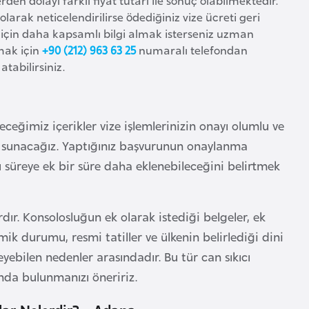
arak neticelendirilirse ödediğiniz vize ücreti geri
r için daha kapsamlı bilgi almak isterseniz uzman
şmak için
+90 (212) 963 63 25
numaralı telefondan
tabilirsiniz.
teceğimiz içerikler vize işlemlerinizin onayı olumlu ve
ri sunacağız. Yaptığınız başvurunun onaylanma
 süreye ek bir süre daha eklenebileceğini belirtmek
rdır. Konsolosluğun ek olarak istediği belgeler, ek
mik durumu, resmi tatiller ve ülkenin belirlediği dini
yebilen nedenler arasındadır. Bu tür can sıkıcı
unda bulunmanızı öneririz.
lar Nelerdir? - Adana