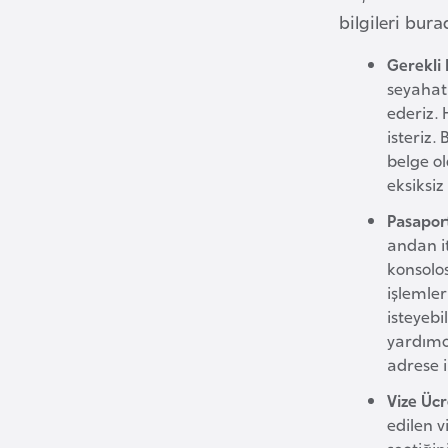
bilgileri bura
B
Gerekli 
u
seyahat
l
ederiz. 
g
isteriz.
a
belge ol
r
eksiksi
i
Pasapor
s
andan i
t
konsolo
a
işlemle
n
isteyebi
yardımc
adrese i
B
u
Vize Üc
r
edilen v
k
seçtiğin