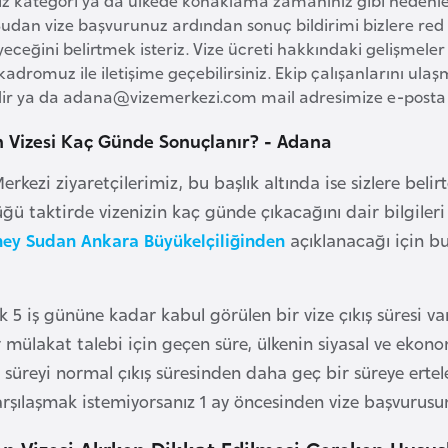
dan vize başvurunuz ardından sonuç bildirimi bizlere red ol
eceğini belirtmek isteriz. Vize ücreti hakkındaki gelişmele
kadromuz ile iletişime geçebilirsiniz. Ekip çalışanlarını ula
lir ya da
adana@vizemerkezi.com
mail adresimize e-posta a
 Vizesi Kaç Günde Sonuçlanır? - Adana
erkezi ziyaretçilerimiz, bu başlık altında ise sizlere belir
ğü taktirde vizenizin kaç günde çıkacağını dair bilgile
ey Sudan Ankara Büyükelçiliğinden
açıklanacağı için bu
k 5 iş gününe kadar kabul görülen bir vize çıkış süresi va
 mülakat talebi için geçen süre, ülkenin siyasal ve ekono
süreyi normal çıkış süresinden daha geç bir süreye ertele
karşılaşmak istemiyorsanız 1 ay öncesinden vize başvurus
 Vizesi Alırken Dikkat Edilmesi Gereken Husus