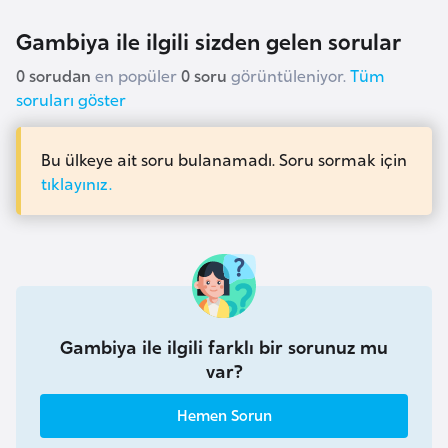
a
e
r
Gambiya ile ilgili sizden gelen sorular
i
A
0 sorudan
en popüler
0 soru
görüntüleniyor.
Tüm
z
soruları göster
e
r
Bu ülkeye ait soru bulanamadı. Soru sormak için
b
tıklayınız.
a
y
c
a
n
Gambiya ile ilgili farklı bir sorunuz mu
B
var?
a
h
Hemen Sorun
r