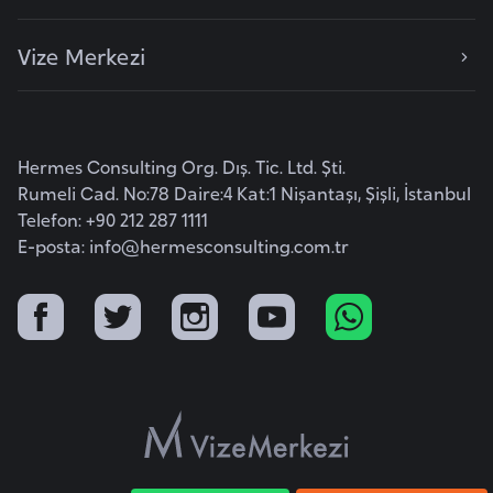
a
Vize Merkezi
r
u
s
Hermes Consulting Org. Dış. Tic. Ltd. Şti.
B
Rumeli Cad. No:78 Daire:4 Kat:1 Nişantaşı, Şişli, İstanbul
e
Telefon: +90 212 287 1111
l
E-posta:
info@hermesconsulting.com.tr
ç
i
k
a
B
e
n