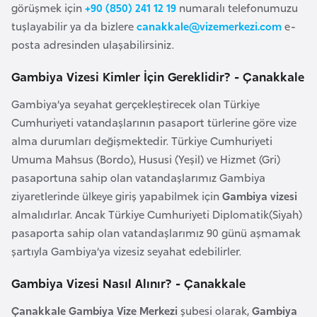
görüşmek için
+90 (850) 241 12 19
numaralı telefonumuzu
e
tuşlayabilir ya da bizlere
canakkale@vizemerkezi.com
e-
y
posta adresinden ulaşabilirsiniz.
n
Gambiya Vizesi Kimler İçin Gereklidir? - Çanakkale
B
Gambiya’ya seyahat gerçekleştirecek olan Türkiye
a
Cumhuriyeti vatandaşlarının pasaport türlerine göre vize
n
alma durumları değişmektedir. Türkiye Cumhuriyeti
g
Umuma Mahsus (Bordo), Hususi (Yeşil) ve Hizmet (Gri)
l
pasaportuna sahip olan vatandaşlarımız Gambiya
a
ziyaretlerinde ülkeye giriş yapabilmek için
Gambiya vizesi
d
almalıdırlar. Ancak Türkiye Cumhuriyeti Diplomatik(Siyah)
e
pasaporta sahip olan vatandaşlarımız 90 günü aşmamak
ş
şartıyla Gambiya’ya vizesiz seyahat edebilirler.
B
Gambiya Vizesi Nasıl Alınır? - Çanakkale
e
Çanakkale Gambiya Vize Merkezi
şubesi olarak,
Gambiya
l