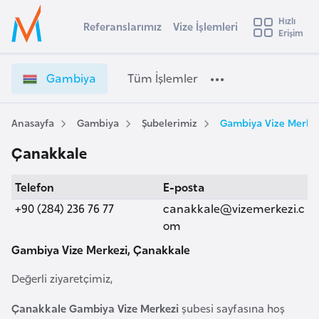
u
Hızlı
s
Referanslarımız
Vize İşlemleri
Başvuru yapmak istediğiniz ülkeyi seçin
Erişim
G
İ
Üye
t
Ülke Seçimi
a
Girişi
r
m
l
Gambiya
Tüm İşlemler
a
b
l
e
i
y
y
Anasayfa
Gambiya
Şubelerimiz
Gambiya Vize Merkez
t
a
a
Çanakkale
V
i
i
A
Telefon
E-posta
z
ş
v
e
+90 (284) 236 76 77
canakkale@vizemerkezi.c
u
i
İ
om
s
ş
Gambiya Vize Merkezi, Çanakkale
m
t
l
u
e
Değerli ziyaretçimiz,
r
m
y
l
Çanakkale Gambiya Vize Merkezi
şubesi sayfasına hoş