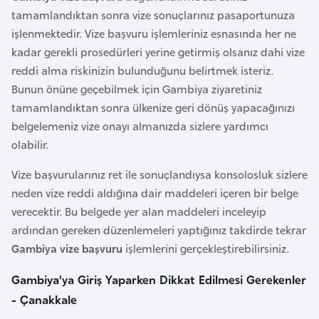
tamamlandıktan sonra vize sonuçlarınız pasaportunuza
r
işlenmektedir. Vize başvuru işlemleriniz esnasında her ne
i
kadar gerekli prosedürleri yerine getirmiş olsanız dahi vize
y
reddi alma riskinizin bulunduğunu belirtmek isteriz.
e
Bunun önüne geçebilmek için Gambiya ziyaretiniz
t
tamamlandıktan sonra ülkenize geri dönüş yapacağınızı
i
belgelemeniz vize onayı almanızda sizlere yardımcı
olabilir.
C
e
Vize başvurularınız ret ile sonuçlandıysa konsolosluk sizlere
z
neden vize reddi aldığına dair maddeleri içeren bir belge
a
verecektir. Bu belgede yer alan maddeleri inceleyip
y
ardından gereken düzenlemeleri yaptığınız takdirde tekrar
i
Gambiya vize başvuru
işlemlerini gerçekleştirebilirsiniz.
r
Gambiya’ya Giriş Yaparken Dikkat Edilmesi Gerekenler
- Çanakkale
C