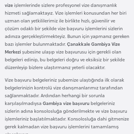
vize
işlemlerinde sizlere profesyonel vize danışmanlık
a
hizmeti sağlamaktayız. Vize işlemleri konusundan her biri
r
uzman olan yetkililerimiz ile birlikte hızlı, güvenilir ve
u
çözüm odaklı bir şekilde vize başvuru işlemlerini sizlerin
s
adınıza gerçekleştirmekteyiz. Bunun için yapmanız gereken
bazı işlemler bulunmaktadır.
Çanakkale Gambiya Vize
B
Merkezi
şubesine ulaşıp vize başvurusu için gerekli olan
e
belgeleri edinip, bu belgeleri doğru ve eksiksiz bir şekilde
l
düzenleyip bizlere ulaştırmanız yeterli olacaktır.
ç
i
Vize başvuru belgeleriniz şubemize ulaştığında ilk olarak
k
belgelerinizin kontrolü vize danışmanlarımız tarafından
a
sağlanmaktadır. Ardından herhangi bir sorunla
karşılaşılmadıysa
Gambiya vize başvuru
belgeleriniz
sizlerin adına konsolosluğa gönderilmekte ve vize başvuru
B
işlemleriniz başlatılmaktadır. Konsolosluğa dahi gitmenize
e
gerek kalmadan vize başvuru işlemlerini tamamlamış
n