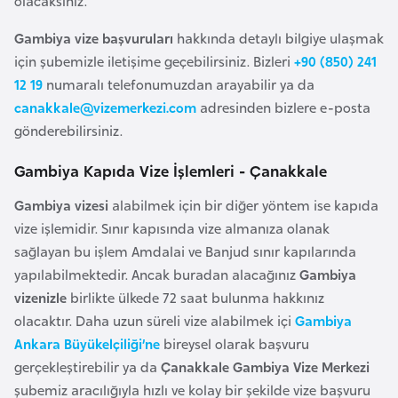
olacaksınız.
i
n
Gambiya vize başvuruları
hakkında detaylı bilgiye ulaşmak
için şubemizle iletişime geçebilirsiniz. Bizleri
+90 (850) 241
B
12 19
numaralı telefonumuzdan arayabilir ya da
o
canakkale@vizemerkezi.com
adresinden bizlere e-posta
s
gönderebilirsiniz.
n
Gambiya Kapıda Vize İşlemleri - Çanakkale
a
H
Gambiya vizesi
alabilmek için bir diğer yöntem ise kapıda
e
vize işlemidir. Sınır kapısında vize almanıza olanak
r
sağlayan bu işlem Amdalai ve Banjud sınır kapılarında
s
yapılabilmektedir. Ancak buradan alacağınız
Gambiya
e
vizenizle
birlikte ülkede 72 saat bulunma hakkınız
k
olacaktır. Daha uzun süreli vize alabilmek içi
Gambiya
Ankara Büyükelçiliği’ne
bireysel olarak başvuru
B
gerçekleştirebilir ya da
Çanakkale Gambiya Vize Merkezi
u
şubemiz aracılığıyla hızlı ve kolay bir şekilde vize başvuru