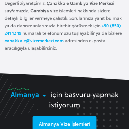
Değerli ziyaretçimiz,
Çanakkale Gambiya Vize Merkezi
k
sayfamızda,
Gambiya vize
işlemleri hakkında sizlere
a
detaylı bilgiler vermeye çalıştık. Sorularınıza yanıt bulmak
ya da danışmanlarımızla birebir görüşmek için
+90 (850)
D
241 12 19
numaralı telefonumuzu tuşlayabilir ya da bizlere
e
canakkale@vizemerkezi.com
adresinden e-posta
m
aracılığıyla ulaşabilirsiniz.
o
k
r
a
t
i
Almanya
için başvuru yapmak
k
istiyorum
K
o
n
Almanya
Vize İşlemleri
g