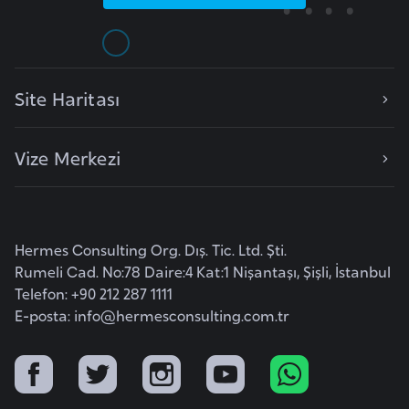
o
B
u
Site Haritası
l
g
Vize Merkezi
a
r
i
s
Hermes Consulting Org. Dış. Tic. Ltd. Şti.
t
Rumeli Cad. No:78 Daire:4 Kat:1 Nişantaşı, Şişli, İstanbul
a
Telefon: +90 212 287 1111
n
E-posta:
info@hermesconsulting.com.tr
E
r
m