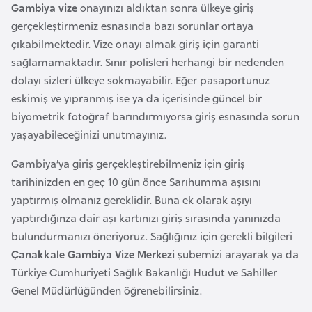
i
Gambiya vize
onayınızı aldıktan sonra ülkeye giriş
b
gerçekleştirmeniz esnasında bazı sorunlar ortaya
u
çıkabilmektedir. Vize onayı almak giriş için garanti
t
sağlamamaktadır. Sınır polisleri herhangi bir nedenden
i
dolayı sizleri ülkeye sokmayabilir. Eğer pasaportunuz
eskimiş ve yıpranmış ise ya da içerisinde güncel bir
biyometrik fotoğraf barındırmıyorsa giriş esnasında sorun
Ç
yaşayabileceğinizi unutmayınız.
i
n
Gambiya’ya giriş gerçekleştirebilmeniz için giriş
tarihinizden en geç 10 gün önce Sarıhumma aşısını
D
yaptırmış olmanız gereklidir. Buna ek olarak aşıyı
a
yaptırdığınza dair aşı kartınızı giriş sırasında yanınızda
n
bulundurmanızı öneriyoruz. Sağlığınız için gerekli bilgileri
i
Çanakkale Gambiya Vize Merkezi
şubemizi arayarak ya da
m
Türkiye Cumhuriyeti Sağlık Bakanlığı Hudut ve Sahiller
a
Genel Müdürlüğünden öğrenebilirsiniz.
r