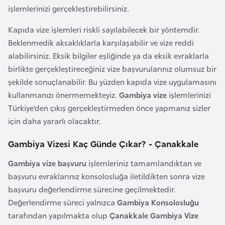
l
işlemlerinizi gerçekleştirebilirsiniz.
g
Kapıda vize işlemleri riskli sayılabilecek bir yöntemdir.
a
Beklenmedik aksaklıklarla karşılaşabilir ve vize reddi
r
alabilirsiniz. Eksik bilgiler eşliğinde ya da eksik evraklarla
i
birlikte gerçekleştireceğiniz vize başvurularınız olumsuz bir
s
şekilde sonuçlanabilir. Bu yüzden kapıda vize uygulamasını
t
kullanmanızı önermemekteyiz.
Gambiya vize
işlemlerinizi
a
Türkiye’den çıkış gerçekleştirmeden önce yapmanız sizler
n
için daha yararlı olacaktır.
B
Gambiya Vizesi Kaç Günde Çıkar? - Çanakkale
u
Gambiya vize başvuru
işlemleriniz tamamlandıktan ve
r
başvuru evraklarınız konsolosluğa iletildikten sonra vize
k
başvuru değerlendirme sürecine geçilmektedir.
i
Değerlendirme süreci yalnızca
Gambiya Konsolosluğu
n
tarafından yapılmakta olup
Çanakkale Gambiya Vize
a