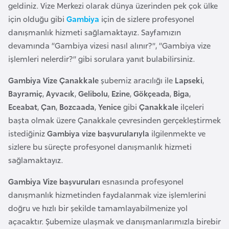
a
e
geldiniz. Vize Merkezi olarak dünya üzerinden pek çok ülke
r
için olduğu gibi
Gambiya
için de sizlere profesyonel
i
danışmanlık hizmeti sağlamaktayız. Sayfamızın
A
devamında “Gambiya vizesi nasıl alınır?”, “Gambiya vize
z
işlemleri nelerdir?” gibi sorulara yanıt bulabilirsiniz.
e
r
Gambiya Vize Çanakkale
şubemiz aracılığı ile
Lapseki
,
b
Bayramiç
,
Ayvacık
,
Gelibolu
,
Ezine
,
Gökçeada
,
Biga
,
a
Eceabat
,
Çan
,
Bozcaada
,
Yenice
gibi
Çanakkale
ilçeleri
y
başta olmak üzere Çanakkale çevresinden gerçekleştirmek
c
istediğiniz
Gambiya vize başvurularıyla
ilgilenmekte ve
a
sizlere bu süreçte profesyonel danışmanlık hizmeti
n
sağlamaktayız.
Gambiya Vize başvuruları
esnasında profesyonel
B
danışmanlık hizmetinden faydalanmak vize işlemlerini
a
doğru ve hızlı bir şekilde tamamlayabilmenize yol
h
açacaktır. Şubemize ulaşmak ve danışmanlarımızla birebir
r