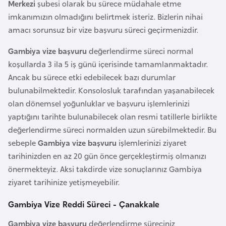
Merkezi
şubesi olarak bu sürece müdahale etme
F
imkanımızın olmadığını belirtmek isteriz. Bizlerin nihai
a
amacı sorunsuz bir vize başvuru süreci geçirmenizdir.
s
o
Gambiya vize başvuru
değerlendirme süreci normal
koşullarda 3 ila 5 iş günü içerisinde tamamlanmaktadır.
Ç
Ancak bu sürece etki edebilecek bazı durumlar
a
bulunabilmektedir. Konsolosluk tarafından yaşanabilecek
d
olan dönemsel yoğunluklar ve başvuru işlemlerinizi
yaptığını tarihte bulunabilecek olan resmi tatillerle birlikte
değerlendirme süreci normalden uzun sürebilmektedir. Bu
Ç
sebeple
Gambiya vize başvuru
işlemlerinizi ziyaret
e
tarihinizden en az 20 gün önce gerçekleştirmiş olmanızı
k
önermekteyiz. Aksi takdirde vize sonuçlarınız Gambiya
C
ziyaret tarihinize yetişmeyebilir.
u
m
Gambiya Vize Reddi Süreci - Çanakkale
h
Gambiya vize başvuru
değerlendirme süreciniz
u