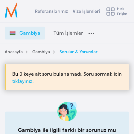
u
Hızlı
s
Referanslarımız
Vize İşlemleri
Başvuru yapmak istediğiniz ülkeyi seçin
Erişim
G
İ
Üye
t
Ülke Seçimi
a
Girişi
r
m
l
Gambiya
Tüm İşlemler
a
b
l
e
i
y
y
Anasayfa
Gambiya
Sorular & Yorumlar
t
a
a
V
i
i
Bu ülkeye ait soru bulanamadı. Soru sormak için
A
z
ş
tıklayınız.
v
e
u
i
İ
s
ş
m
t
l
u
e
r
m
y
Gambiya ile ilgili farklı bir sorunuz mu
l