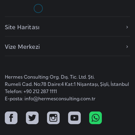
e
y
n
Site Haritası
B
Vize Merkezi
a
n
g
l
Hermes Consulting Org. Dış. Tic. Ltd. Şti.
a
Rumeli Cad. No:78 Daire:4 Kat:1 Nişantaşı, Şişli, İstanbul
d
Telefon: +90 212 287 1111
e
E-posta:
info@hermesconsulting.com.tr
ş
B
e
l