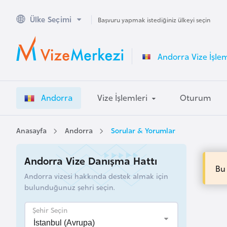
Ülke Seçimi
A
Başvuru yapmak istediğiniz ülkeyi seçin
v
u
Andorra Vize İşlem
s
t
r
Andorra
Vize İşlemleri
Oturum
a
l
y
Anasayfa
Andorra
Sorular & Yorumlar
a
Andorra Vize Danışma Hattı
Bu
A
Andorra vizesi hakkında destek almak için
v
bulunduğunuz şehri seçin.
u
s
Şehir Seçin
t