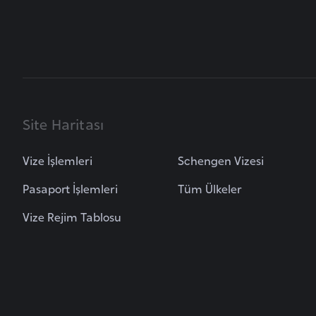
B
e
l
a
r
u
Site Haritası
s
Vize İşlemleri
Schengen Vizesi
B
Pasaport İşlemleri
Tüm Ülkeler
e
l
Vize Rejim Tablosu
ç
i
k
a