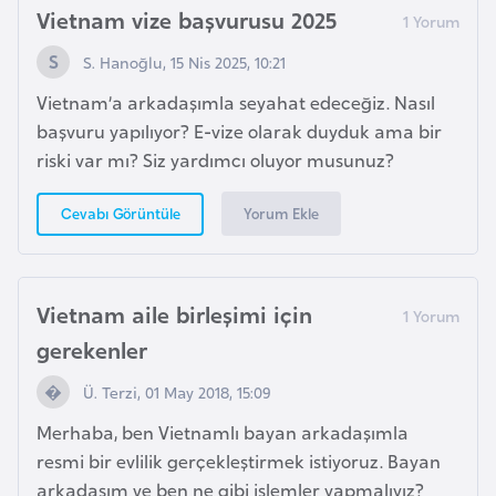
e
Vietnam vize başvurusu 2025
S. Hanoğlu, 15 Nis 2025, 10:21
I
Vietnam’a arkadaşımla seyahat edeceğiz. Nasıl
r
başvuru yapılıyor? E-vize olarak duyduk ama bir
a
riski var mı? Siz yardımcı oluyor musunuz?
k
Yorum Ekle
Cevabı Görüntüle
İ
r
l
Vietnam aile birleşimi için
a
n
gerekenler
d
Ü. Terzi, 01 May 2018, 15:09
a
Merhaba, ben Vietnamlı bayan arkadaşımla
resmi bir evlilik gerçekleştirmek istiyoruz. Bayan
İ
arkadaşım ve ben ne gibi işlemler yapmalıyız?
s