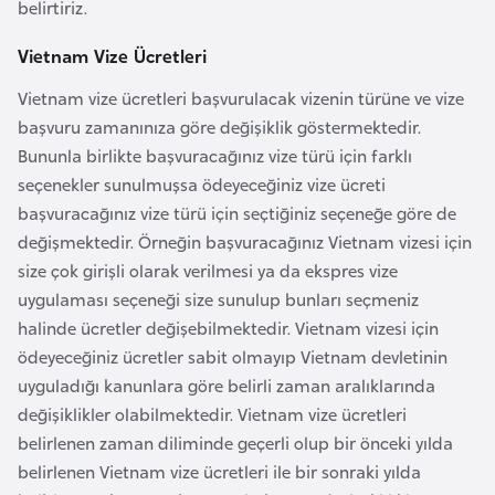
s
belirtiriz.
a
Vietnam Vize Ücretleri
u
Vietnam vize ücretleri başvurulacak vizenin türüne ve vize
G
başvuru zamanınıza göre değişiklik göstermektedir.
i
Bununla birlikte başvuracağınız vize türü için farklı
n
seçenekler sunulmuşsa ödeyeceğiniz vize ücreti
e
başvuracağınız vize türü için seçtiğiniz seçeneğe göre de
değişmektedir. Örneğin başvuracağınız Vietnam vizesi için
size çok girişli olarak verilmesi ya da ekspres vize
G
uygulaması seçeneği size sunulup bunları seçmeniz
r
halinde ücretler değişebilmektedir. Vietnam vizesi için
e
ödeyeceğiniz ücretler sabit olmayıp Vietnam devletinin
n
uyguladığı kanunlara göre belirli zaman aralıklarında
a
değişiklikler olabilmektedir. Vietnam vize ücretleri
d
belirlenen zaman diliminde geçerli olup bir önceki yılda
a
belirlenen Vietnam vize ücretleri ile bir sonraki yılda