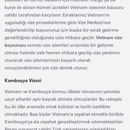
d
kurye ile alınan hizmet ücretleri Vietnam vizesinin başvuru
a
sahibi tarafından karşılanır. Evraklarınız Vietnam’ın
n
uyguladığı vize prosedürlerine göre Vize Merkezi’nce
değerlendirilip başvurunuz için başka bir evrak getirme
gerekliliğiniz olduğunda sizle irtibata geçilir.
Vietnam vize
G
başvurusu
sonrası vize işlemleri sırasında bir gelişme
u
olması halinde sizle hemen irtibata geçilip size yardımcı
y
olunarak vize işlemlerinizin başarılı olarak
a
sonuçlanabilmesi için size destek olunur.
n
a
Kamboçya Vizesi
Vietnam ve Kamboçya komşu ülkeler olmasının yanında
H
uzun yıllardır aynı bayrak altında olmuşlardır. Bu sebeple
i
bu iki ülke arasında ortak kültürel ve tarihi özellikler
n
olmaktadır. Bazı kişiler Vietnam’a seyahat etmekle birlikte
d
Kamboçya’ya da seyahat gerçekleştirmek istemektedirler.
i
Resmi pasaport sahibi Türk vatandaşları planladıkları