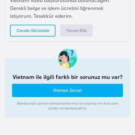
Vietnam vizesi başvurusunda bulunacağım.
e
Gerekli belge ve işlem ücretini öğrenmek
ç
istiyorum. Tesekkür ederim.
İ
Yorum Ekle
Cevabı Görüntüle
s
v
i
ç
r
e
Vietnam ile ilgili farklı bir sorunuz mu var?
Hemen Sorun
İ
t
Alanlarında uzman danışmanlarımız sorularınızı en kısa süre
a
içinde cevaplayacaktır.
l
y
a