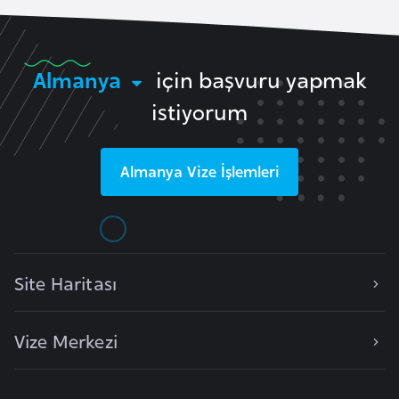
İ
z
Almanya
için başvuru yapmak
l
istiyorum
a
n
d
Almanya
Vize İşlemleri
a
K
a
Site Haritası
m
b
o
Vize Merkezi
ç
y
a