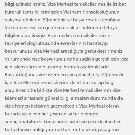
bilgi edinebilirsiniz. Vize Merkezi temsilcilerimiz ile irtibat
i
kurarak temsilcilerimizden Vietnam Konsolosluğunun
y
çalışma günlerini öğrenebilir ve başvurmak istediğiniz
a
Vietnam vizesi için gereken evraklar hakkında detaylı
bilgiler alabilirsiniz. Vize merkezi temsilcilerimizin
G
tavsiyeleri doğrultusunda evraklarınızı hazırlayıp
a
başvurunuzu Vize Merkezi aracılığıyla gerçekleştirmeniz
n
durumunda vize başvurunuz daha sağlıklı gerçekleşip vize
a
için işlem süresinin uzama ihtimali azalmaktadır.
Başvurduğunuz vize işlemleri için güncel bilgi öğrenmek
G
için Vize Merkezi temsilcilerimizle irtibat kurup bilgi
i
alabilmeniz ile birlikte Vize Merkezi temsilcilerimiz vize
n
işlemleri sırasında güncel bilgi almaları durumunda da
e
sizle hemen iletişime geçmektedir. Vize Merkezi olarak
B
burada sizin için her şeyin en iyi bir biçimde
i
sonuçlanabilmesi konusunda sizin için gerekli olan her
s
türlü danışmanlığı yapmaktan mutluluk duyacağımızı