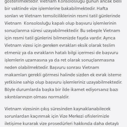
gösterilmektedir. Vietnam Konsolosluğu günün ancak belli
F
bir vaktinde vize işlemlerine bakabilmektedir. Hafta
r
sonları ve Vietnam temsilciliklerinin resmi tatil günlerinde
a
Vietnam Konsolosluğu kapalı olup başvuru işlemlerinin
n
sonuçlanma süresi uzayabilmektedir. Bu sebeple Vietnam
s
için resmi tatil günlerini bilmenizde fayda vardır. Ayrıca
a
Vietnam vizesi için gereken evrakları eksik olarak teslim
etmeniz ya da evrakların hatalı bilgi içermesi de başvuru
G
işlemlerin uzamasına ya da ret olarak sonuçlanmasına
a
neden olabilmektedir. Başvuru sonrası Vietnam
b
makamları gerekli görmesi halinde sizden ek evrak isteme
o
yetkisine sahip olup başvuru işlemleriniz uzayabilmektedir.
n
Böyle durumlarda başka bir ilde ikamet ediyorsanız bazı
sıkıntılarınızın olması normaldir.
G
Vietnam vizesinin çıkış süresinden kaynaklanabilecek
a
sorunlardan kaçınmak için Vize Merkezi ofislerimizle
m
iletişime kurarak vize prosedürleri hakkında daha detaylı
b