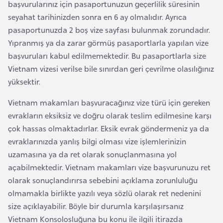
başvurularınız için pasaportunuzun geçerlilik süresinin
e
seyahat tarihinizden sonra en 6 ay olmalıdır. Ayrıca
y
pasaportunuzda 2 boş vize sayfası bulunmak zorundadır.
n
Yıpranmış ya da zarar görmüş pasaportlarla yapılan vize
başvuruları kabul edilmemektedir. Bu pasaportlarla size
B
Vietnam vizesi verilse bile sınırdan geri çevrilme olasılığınız
a
yüksektir.
n
g
Vietnam makamları başvuracağınız vize türü için gereken
l
evrakların eksiksiz ve doğru olarak teslim edilmesine karşı
a
çok hassas olmaktadırlar. Eksik evrak göndermeniz ya da
d
evraklarınızda yanlış bilgi olması vize işlemlerinizin
e
uzamasına ya da ret olarak sonuçlanmasına yol
ş
açabilmektedir. Vietnam makamları vize başvurunuzu ret
olarak sonuçlandırırsa sebebini açıklama zorunluluğu
olmamakla birlikte yazılı veya sözlü olarak ret nedenini
B
size açıklayabilir. Böyle bir durumla karşılaşırsanız
e
Vietnam Konsolosluğuna bu konu ile ilgili itirazda
l