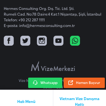
Hermes Consulting Org. Dış. Tic. Ltd. Şti.
K
Rumeli Cad. No:78 Daire:4 Kat:1 Nişantaşı, Şişli, İstanbul
a
Telefon: +90 212 287 1111
E-posta:
info@hermesconsulting.com.tr
m
e
r
u
n
K
a
n
Vize Merkezi © 2026 Tüm Hakları Saklıdır.
a
Whatsapp
Hemen Başvur
KVKK Metni
d
a
Vietnam Vize Danışma
Hızlı Menü
Hattı