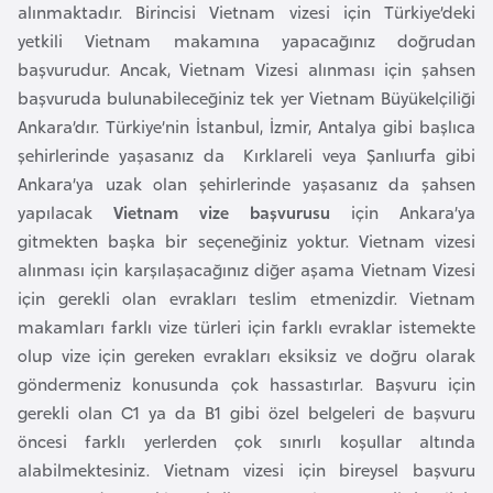
alınmaktadır. Birincisi Vietnam vizesi için Türkiye’deki
r
yetkili Vietnam makamına yapacağınız doğrudan
i
başvurudur. Ancak, Vietnam Vizesi alınması için şahsen
y
başvuruda bulunabileceğiniz tek yer Vietnam Büyükelçiliği
e
Ankara’dır. Türkiye’nin İstanbul, İzmir, Antalya gibi başlıca
t
şehirlerinde yaşasanız da Kırklareli veya Şanlıurfa gibi
i
Ankara’ya uzak olan şehirlerinde yaşasanız da şahsen
yapılacak
Vietnam vize başvurusu
için Ankara’ya
C
gitmekten başka bir seçeneğiniz yoktur. Vietnam vizesi
e
alınması için karşılaşacağınız diğer aşama Vietnam Vizesi
z
için gerekli olan evrakları teslim etmenizdir. Vietnam
a
makamları farklı vize türleri için farklı evraklar istemekte
y
olup vize için gereken evrakları eksiksiz ve doğru olarak
i
göndermeniz konusunda çok hassastırlar. Başvuru için
r
gerekli olan C1 ya da B1 gibi özel belgeleri de başvuru
öncesi farklı yerlerden çok sınırlı koşullar altında
alabilmektesiniz. Vietnam vizesi için bireysel başvuru
C