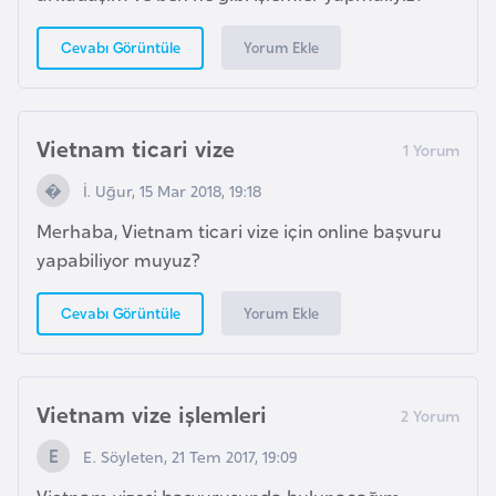
p
Yorum Ekle
Cevabı Görüntüle
a
n
y
a
Vietnam ticari vize
İ. Uğur, 15 Mar 2018, 19:18
İ
Merhaba, Vietnam ticari vize için online başvuru
s
yapabiliyor muyuz?
r
a
Yorum Ekle
Cevabı Görüntüle
i
l
Vietnam vize işlemleri
İ
s
E. Söyleten, 21 Tem 2017, 19:09
v