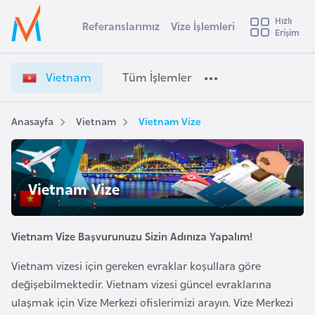
u
Hızlı
s
Referanslarımız
Vize İşlemleri
Başvuru yapmak istediğiniz ülkeyi seçin
Erişim
V
İ
Üye
t
Ülke Seçimi
i
Girişi
r
e
l
Vietnam
Tüm İşlemler
a
t
l
e
n
y
a
Anasayfa
Vietnam
Vietnam Vize
t
a
m
V
i
i
A
z
Vietnam Vize
ş
v
e
u
i
İ
s
ş
Vietnam Vize Başvurunuzu Sizin Adınıza Yapalım!
m
t
l
u
Vietnam vizesi için gereken evraklar koşullara göre
e
r
değişebilmektedir. Vietnam vizesi güncel evraklarına
m
y
ulaşmak için Vize Merkezi ofislerimizi arayın. Vize Merkezi
l