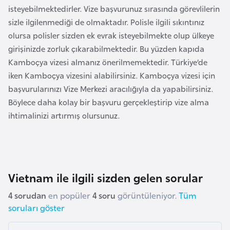
H
isteyebilmektedirler. Vize başvurunuz sırasında görevlilerin
o
sizle ilgilenmediği de olmaktadır. Polisle ilgili sıkıntınız
l
olursa polisler sizden ek evrak isteyebilmekte olup ülkeye
l
girişinizde zorluk çıkarabilmektedir. Bu yüzden kapıda
a
Kamboçya vizesi almanız önerilmemektedir. Türkiye’de
n
iken Kamboçya vizesini alabilirsiniz. Kamboçya vizesi için
d
başvurularınızı Vize Merkezi aracılığıyla da yapabilirsiniz.
a
Böylece daha kolay bir başvuru gerçekleştirip vize alma
ihtimalinizi artırmış olursunuz.
İ
n
g
i
Vietnam ile ilgili sizden gelen sorular
l
t
4 sorudan
en popüler
4 soru
görüntüleniyor.
Tüm
soruları göster
e
r