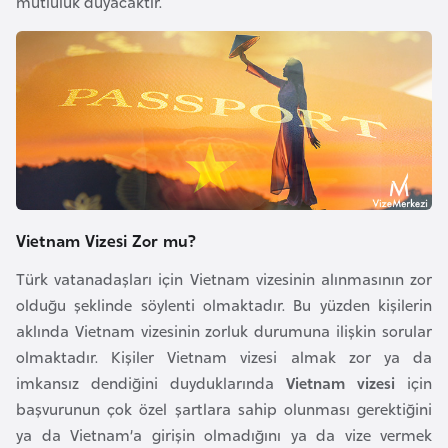
mutluluk duyacaktır.
i
n
B
o
s
n
a
H
Vietnam Vizesi Zor mu?
e
r
Türk vatanadaşları için Vietnam vizesinin alınmasının zor
s
olduğu şeklinde söylenti olmaktadır. Bu yüzden kişilerin
e
aklında Vietnam vizesinin zorluk durumuna ilişkin sorular
k
olmaktadır. Kişiler Vietnam vizesi almak zor ya da
imkansız dendiğini duyduklarında
Vietnam vizesi
için
başvurunun çok özel şartlara sahip olunması gerektiğini
B
ya da Vietnam’a girişin olmadığını ya da vize vermek
u