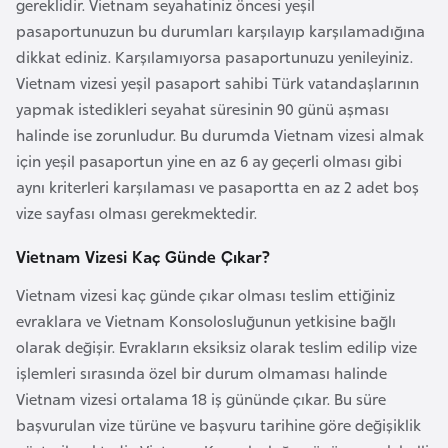
a
gereklidir. Vietnam seyahatiniz öncesi yeşil
h
pasaportunuzun bu durumları karşılayıp karşılamadığına
i
dikkat ediniz. Karşılamıyorsa pasaportunuzu yenileyiniz.
l
Vietnam vizesi yeşil pasaport sahibi Türk vatandaşlarının
i
yapmak istedikleri seyahat süresinin 90 günü aşması
halinde ise zorunludur. Bu durumda Vietnam vizesi almak
için yeşil pasaportun yine en az 6 ay geçerli olması gibi
F
aynı kriterleri karşılaması ve pasaportta en az 2 adet boş
i
vize sayfası olması gerekmektedir.
n
l
Vietnam Vizesi Kaç Günde Çıkar?
a
Vietnam vizesi kaç günde çıkar olması teslim ettiğiniz
n
evraklara ve Vietnam Konsolosluğunun yetkisine bağlı
d
olarak değişir. Evrakların eksiksiz olarak teslim edilip vize
i
işlemleri sırasında özel bir durum olmaması halinde
y
Vietnam vizesi ortalama 18 iş gününde çıkar. Bu süre
a
başvurulan vize türüne ve başvuru tarihine göre değişiklik