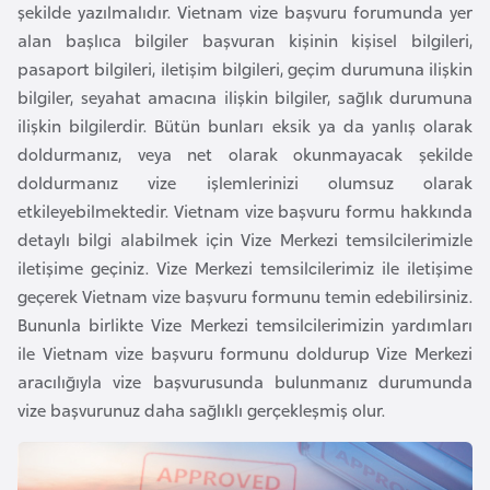
şekilde yazılmalıdır. Vietnam vize başvuru forumunda yer
e
alan başlıca bilgiler başvuran kişinin kişisel bilgileri,
n
pasaport bilgileri, iletişim bilgileri, geçim durumuna ilişkin
i
bilgiler, seyahat amacına ilişkin bilgiler, sağlık durumuna
s
ilişkin bilgilerdir. Bütün bunları eksik ya da yanlış olarak
t
doldurmanız, veya net olarak okunmayacak şekilde
a
doldurmanız vize işlemlerinizi olumsuz olarak
n
etkileyebilmektedir. Vietnam vize başvuru formu hakkında
detaylı bilgi alabilmek için Vize Merkezi temsilcilerimizle
E
iletişime geçiniz. Vize Merkezi temsilcilerimiz ile iletişime
s
geçerek Vietnam vize başvuru formunu temin edebilirsiniz.
t
Bununla birlikte Vize Merkezi temsilcilerimizin yardımları
o
ile Vietnam vize başvuru formunu doldurup Vize Merkezi
n
aracılığıyla vize başvurusunda bulunmanız durumunda
y
vize başvurunuz daha sağlıklı gerçekleşmiş olur.
a