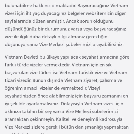
bulunabilme hakkınız olmaktadır. Başvuracağınız Vietnam
a
vizesi için ihtiyaç duyacağınız belgeler websitemizin diğer
r
sayfalarında düzenlenmiştir. Ancak sorun olduğunu
u
düşündüğünüz bir durumunuz varsa veya başvuracağınız
s
vize ile ilgili daha detaylı bilgi almanız gerektiğini
düşünüyorsanız Vize Merkezi şubelerimizi arayabilirsiniz.
B
e
Vietnam Devleti bu ülkeye yapılacak seyahat amacına göre
l
farklı türde vizeler vermektedir. Vietnam için en sık
ç
başvurulan vize türleri ise Vietnam turistik vize ve Vietnam
i
ticari vizedir. Bunun dışında Vietnam ziyaret, çalışma ve
k
öğrenim amaçlı vizeler de vermektedir. Vizeyi
a
seyahatinizden önce alabilmeniz için başvuru zamanını en
iyi şekilde ayarlamalısınız. Dolayısıyla Vietnam vizesi için
aklınıza takılan bir şey varsa Vize Merkezi şubelerimizi
B
aramaktan çekinmeyin. Kaliteli ve deneyimli kadrosuyla
e
Vize Merkezi sizlere gerekli bütün danışmanlığı yapmaktan
n