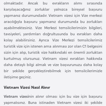
olmaktadır. Ancak bu evrakların alımı sırasında
F
karşılaşacağınız zorluklar yalnızca bireysel başvuru
a
yapmanız durumundadır. Vietnam vizesi için Vize merkezi
s
aracılığıyla başvuru yapmanız durumunda bu zorlukları
o
aşabilmektesiniz. Vize Merkezi temsilcilerimizin bilgileri,
tavsiyeleri, yardımları doğrultusunda bu evrakları daha
Ç
kolay alabilirsiniz. Ayrıca Vize Merkezi temsilcilerimiz
a
turistik vize için istenen ama alınması zor olan C1 belgesini
d
sizin için alıp, turistik vize hakkındaki en önemli zorluktan
kurtulmuş olursunuz. Vietnam vizesi evrakları hakkında
Ç
daha detaylı bilgi almak ve vize başvurunuzu daha kolay
e
bir şekilde gerçekleştirebilmek için temsilcilerimizle
k
iletişime geçiniz.
C
u
Vietnam Vizesi Nasıl Alınır
m
Vietnam vizesi
nin alınır olması için bu vize için başvuru
h
yapmalısınız. Buna istinaden Vietnam vizesi iki şekilde
u