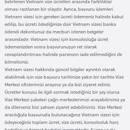
belirlenen Vietnam vize ücretleri arasında farklılıklar
G
olması rastlanan bir olaydır. Ayrıca, başvuru işlemleri
ü
Vietnam vizesi için gereken ücreti ödemeniz halinde kabul
n
edilip, bu ücreti ödediğinize dair Vietnam vizesi banka
e
ödendi dekontunuz da mecburi istenen belgeler
y
arasındadır. Vietnam vizesi için konsolosluğa ücret
K
ödemenizden sonra başvurunuzun ret olarak
o
cevaplandırılması halinde paranızın iade edilmediğini de
r
bilmelisiniz.
e
Vietnam vizesi hakkında güncel bilgiler ayrıntılı olarak
alabilmek için vize başvuru tarihinize yakın bir tarihte Vize
G
Merkezi ofislerimizi arayınız ya da bizi ziyaret ediniz.
ü
Ücretler konusu ile ilgili sormak istediğiniz bir şey olursa
n
Vize Merkezi şubeleri çağrı merkezlerimizi arayabilirsiniz ya
e
da dilerseniz bizi şahsen ziyaret edebilirsiniz. Vize Merkezi
y
aracılığıyla başvuruda bulunacağınız Vietnam vizesi için
S
ödeyeceğiniz toplam ücret, vize ücreti, konsolosluk harç
u
bedelleri ve hizmet bedelini içermektedir. Kargo ya da