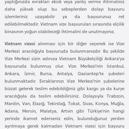
yaptığınızda evrakları eksik veya yanlış verme ihtimaliniz
i
daha yüksek olup bu sebeplerden dolayı başvuru
b
işlemleriniz uzayabilir ya da başvurunuz ret
u
edilebilmektedir. Vietnam vize başvuruları sırasında elçilik
t
binasının yoğun olabileceği ihtimalini de unutmayınız.
i
Vietnam vizesi
alınması için bir diğer seçenek ise Vize
Ç
Merkezi aracılığıyla başvuruda bulunmanızdır. Bu şekilde
i
Vize Merkezi sizin adınıza Vietnam Büyükelçiliği Ankara’ya
n
başvuruda bulunmuş olur. Vize Merkezi’nin İstanbul,
Ankara, İzmir, Bursa, Antalya, Gaziantep’te şubeleri
D
bulunmaktadır. Evraklarınızı Vize Merkezi’nin şubelerine
a
bizzat gelerek teslim edebildiğiniz gibi kargo ya da kurye
n
aracılığıyla da teslim edebilirsiniz. Dolaysıyla Trabzon,
i
Mardin, Van, Elazığ, Tekirdağ, Tokat, Sivas, Konya, Muğla,
m
Adana, Mersin, Malatya, Artvin gibi Türkiye’nin hangi
a
yerinde ikamet ederseniz edin, bulunduğunuz yerden
r
ayrılmaya gerek kalmadan Vietnam vizesi için başvuru