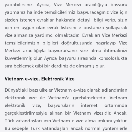
k
yapabilirsiniz. Ayrıca, Vize Merkezi aracılığıyla başvuru
a
yapmanız halinde temsilcilerimiz başvuracağınız vize için
sizden istenen evraklar hakkında detaylı bilgi verip, sizin
için en uygun olan evrak listesini e-postanıza yollayarak
D
vize almanıza yardımcı olmaktadır. Evrakları Vize Merkezi
e
temsilcilerimizin bilgileri doğrultusunda hazırlayıp Vize
m
Merkezi aracılığıyla başvurursanız vize alma ihtimalinizi
o
kuvvetlenmiş olur. Ayrıca başvuru sırasında konsoloslukta
k
sıra beklemek gibi bir derdiniz de olmamış olur.
r
a
Vietnam e-vize, Elektronik Vize
t
Dünya’daki bazı ülkeler Vietnam e-vize olarak adlandırılan
i
elektronik vize ile Vietnam’a girebilmektedir. Vietnam
k
elektronik vize, başvuruların internet ortamında
K
gerçekleştirilmesiyle alınan bir Vietnam vizesidir. Ancak,
o
Türk vatandaşları için Vietnam e vize alma imkanı yoktur.
n
Bu sebeple Türk vatandaşları ancak normal yöntemlerle
g