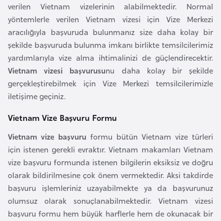
verilen Vietnam vizelerinin alabilmektedir. Normal
o
yöntemlerle verilen Vietnam vizesi için Vize Merkezi
aracılığıyla başvuruda bulunmanız size daha kolay bir
B
şekilde başvuruda bulunma imkanı birlikte temsilcilerimiz
u
yardımlarıyla vize alma ihtimalinizi de güçlendirecektir.
l
Vietnam vizesi başvurusu
nu daha kolay bir şekilde
g
gerçekleştirebilmek için Vize Merkezi temsilcilerimizle
a
iletişime geçiniz.
r
i
Vietnam Vize Başvuru Formu
s
Vietnam vize başvuru
formu bütün Vietnam vize türleri
t
için istenen gerekli evraktır. Vietnam makamları Vietnam
a
vize başvuru formunda istenen bilgilerin eksiksiz ve doğru
n
olarak bildirilmesine çok önem vermektedir. Aksi takdirde
başvuru işlemleriniz uzayabilmekte ya da başvurunuz
E
olumsuz olarak sonuçlanabilmektedir. Vietnam vizesi
r
başvuru formu hem büyük harflerle hem de okunacak bir
m