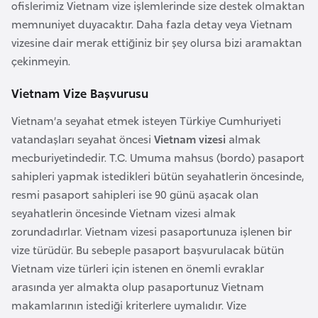
a
e
ofislerimiz Vietnam vize işlemlerinde size destek olmaktan
r
memnuniyet duyacaktır. Daha fazla detay veya Vietnam
i
vizesine dair merak ettiğiniz bir şey olursa bizi aramaktan
A
çekinmeyin.
z
e
Vietnam Vize Başvurusu
r
Vietnam’a seyahat etmek isteyen Türkiye Cumhuriyeti
b
vatandaşları seyahat öncesi
Vietnam vizesi
almak
a
mecburiyetindedir. T.C. Umuma mahsus (bordo) pasaport
y
sahipleri yapmak istedikleri bütün seyahatlerin öncesinde,
c
resmi pasaport sahipleri ise 90 günü aşacak olan
a
seyahatlerin öncesinde Vietnam vizesi almak
n
zorundadırlar. Vietnam vizesi pasaportunuza işlenen bir
vize türüdür. Bu sebeple pasaport başvurulacak bütün
B
Vietnam vize türleri için istenen en önemli evraklar
a
arasında yer almakta olup pasaportunuz Vietnam
h
makamlarının istediği kriterlere uymalıdır. Vize
r