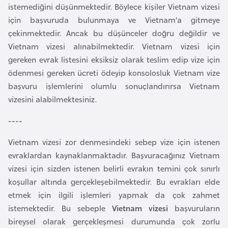
istemediğini düşünmektedir. Böylece kişiler Vietnam vizesi
l
için başvuruda bulunmaya ve Vietnam’a gitmeye
g
çekinmektedir. Ancak bu düşünceler doğru değildir ve
a
Vietnam vizesi alınabilmektedir. Vietnam vizesi için
r
gereken evrak listesini eksiksiz olarak teslim edip vize için
i
ödenmesi gereken ücreti ödeyip konsolosluk Vietnam vize
s
başvuru işlemlerini olumlu sonuçlandırırsa Vietnam
t
vizesini alabilmektesiniz.
a
n
----
Vietnam vizesi zor denmesindeki sebep vize için istenen
B
evraklardan kaynaklanmaktadır. Başvuracağınız Vietnam
u
vizesi için sizden istenen belirli evrakın temini çok sınırlı
r
koşullar altında gerçekleşebilmektedir. Bu evrakları elde
k
etmek için ilgili işlemleri yapmak da çok zahmet
i
istemektedir. Bu sebeple
Vietnam vizesi
başvuruların
n
bireysel olarak gerçekleşmesi durumunda çok zorlu
a