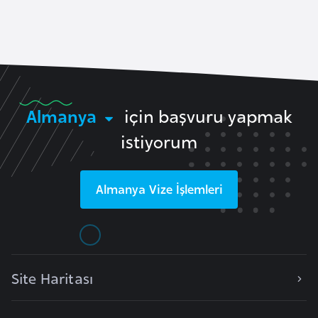
a
e
r
i
A
z
e
r
Almanya
için başvuru yapmak
b
istiyorum
a
y
c
Almanya
Vize İşlemleri
a
n
B
a
Site Haritası
h
r