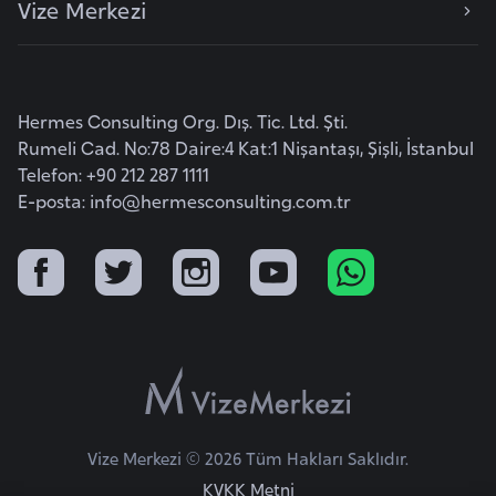
Vize Merkezi
e
y
n
Hermes Consulting Org. Dış. Tic. Ltd. Şti.
B
Rumeli Cad. No:78 Daire:4 Kat:1 Nişantaşı, Şişli, İstanbul
a
Telefon: +90 212 287 1111
n
E-posta:
info@hermesconsulting.com.tr
g
l
a
d
e
ş
B
Vize Merkezi © 2026 Tüm Hakları Saklıdır.
e
KVKK Metni
l