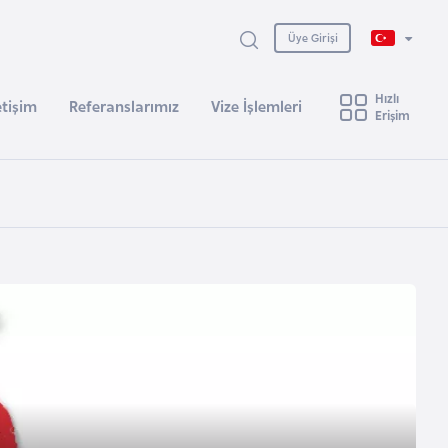
Üye Girişi
Hızlı
etişim
Referanslarımız
Vize İşlemleri
Erişim