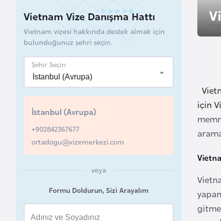
u
V
Vietnam Vize Danışma Hattı
r
Vietnam vizesi hakkında destek almak için
y
bulunduğunuz şehri seçin.
a
Şehir Seçin
A
z
Vietn
e
için V
İstanbul (Avrupa)
r
memnu
b
+902842367677
arama
a
ortadogu@vizemerkezi.com
y
Vietn
c
veya
a
Vietna
Formu Doldurun, Sizi Arayalım
n
yapan 
gitme
B