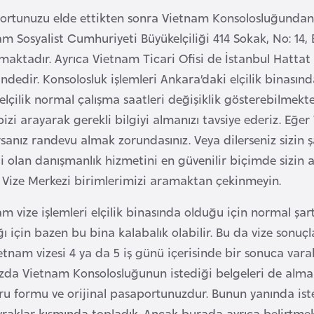
ortunuzu elde ettikten sonra Vietnam Konsolosluğundan V
m Sosyalist Cumhuriyeti Büyükelçiliği 414 Sokak, No: 14,
aktadır. Ayrıca Vietnam Ticari Ofisi de İstanbul Hattat 
ndedir. Konsolosluk işlemleri Ankara’daki elçilik binasın
elçilik normal çalışma saatleri değişiklik gösterebilme
bizi arayarak gerekli bilgiyi almanızı tavsiye ederiz. E
rsanız randevu almak zorundasınız. Veya dilerseniz sizin ş
i olan danışmanlık hizmetini en güvenilir biçimde sizin ad
n Vize Merkezi birimlerimizi aramaktan çekinmeyin.
m vize işlemleri elçilik binasında olduğu için normal şartla
ı için bazen bu bina kalabalık olabilir. Bu da vize son
ietnam vizesi 4 ya da 5 iş günü içerisinde bir sonuca va
zda Vietnam Konsolosluğunun istediği belgeleri de almalı
u formu ve orijinal pasaportunuzdur. Bunun yanında isteni
evraklar kısmında topladık. Ancak burada ayrıca belirtme