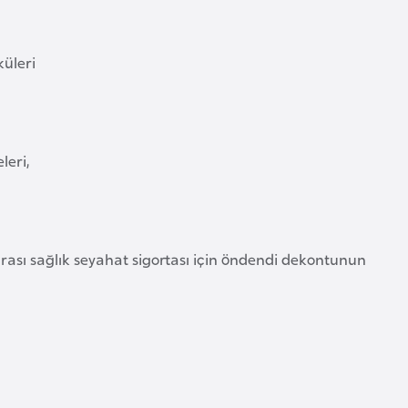
küleri
leri,
rarası sağlık seyahat sigortası için öndendi dekontunun