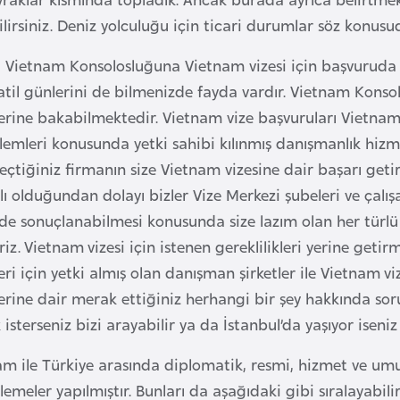
lirsiniz. Deniz yolculuğu için ticari durumlar söz konus
a Vietnam Konsolosluğuna Vietnam vizesi için başvuruda 
atil günlerini de bilmenizde fayda vardır. Vietnam Konso
lerine bakabilmektedir. Vietnam vize başvuruları Vietnam
işlemleri konusunda yetki sahibi kılınmış danışmanlık hi
seçtiğiniz firmanın size Vietnam vizesine dair başarı geti
lı olduğundan dolayı bizler Vize Merkezi şubeleri ve çalışa
de sonuçlanabilmesi konusunda size lazım olan her türl
iriz. Vietnam vizesi için istenen gereklilikleri yerine geti
eri için yetki almış olan danışman şirketler ile Vietnam vi
lerine dair merak ettiğiniz herhangi bir şey hakkında s
isterseniz bizi arayabilir ya da İstanbul’da yaşıyor iseniz 
m ile Türkiye arasında diplomatik, resmi, hizmet ve umum
emeler yapılmıştır. Bunları da aşağıdaki gibi sıralayabilir