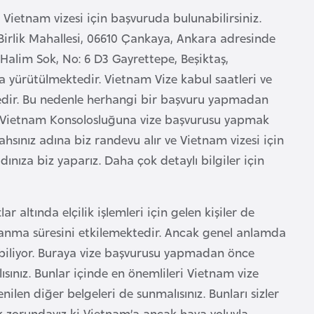
ietnam vizesi için başvuruda bulunabilirsiniz.
 Birlik Mahallesi, 06610 Çankaya, Ankara adresinde
Halim Sok, No: 6 D3 Gayrettepe, Beşiktaş,
da yürütülmektedir. Vietnam Vize kabul saatleri ve
ktedir. Bu nedenle herhangi bir başvuru yapmadan
ğer Vietnam Konsolosluğuna vize başvurusu yapmak
ahsınız adına biz randevu alır ve Vietnam vizesi için
ınıza biz yaparız. Daha çok detaylı bilgiler için
r altında elçilik işlemleri için gelen kişiler de
uçlanma süresini etkilemektedir. Ancak genel anlamda
rabiliyor. Buraya vize başvurusu yapmadan önce
sınız. Bunlar içinde en önemlileri Vietnam vize
len diğer belgeleri de sunmalısınız. Bunları sizler
k zorundayız ki Vietnam’a ancak hava yoluyla