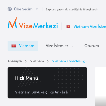
Ülke Seçimi
A
Başvuru yapmak istediğiniz ülkeyi seçin
v
u
Vietnam Vize İşlem
s
t
r
Vietnam
Vize İşlemleri
Oturum
a
l
y
Anasayfa
Vietnam
Vietnam Konsolosluğu
a
Hızlı Menü
A
v
u
Vietnam Büyükelçiliği Ankara
s
t