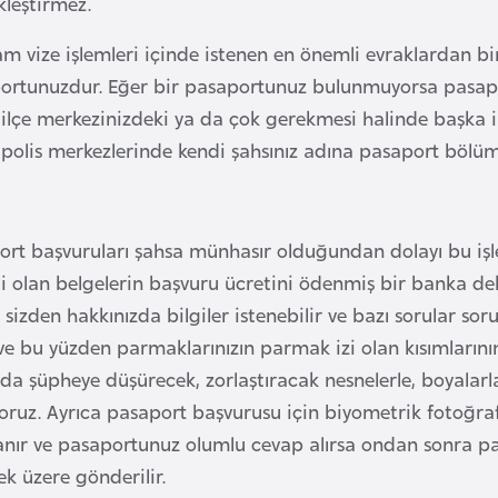
kleştirmez.
m vize işlemleri içinde istenen en önemli evraklardan bi
ortunuzdur. Eğer bir pasaportunuz bulunmuyorsa pasaport
 ilçe merkezinizdeki ya da çok gerekmesi halinde başka i
 polis merkezlerinde kendi şahsınız adına pasaport bölü
ort başvuruları şahsa münhasır olduğundan dolayı bu işl
li olan belgelerin başvuru ücretini ödenmiş bir banka de
 sizden hakkınızda bilgiler istenebilir ve bazı sorular so
 ve bu yüzden parmaklarınızın parmak izi olan kısımların
nda şüpheye düşürecek, zorlaştıracak nesnelerle, boyala
oruz. Ayrıca pasaport başvurusu için biyometrik fotoğra
anır ve pasaportunuz olumlu cevap alırsa ondan sonra pas
k üzere gönderilir.