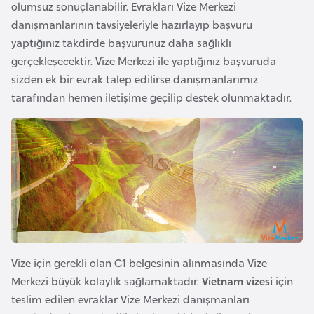
olumsuz sonuçlanabilir. Evrakları Vize Merkezi
k
danışmanlarının tavsiyeleriyle hazırlayıp başvuru
a
yaptığınız takdirde başvurunuz daha sağlıklı
gerçekleşecektir. Vize Merkezi ile yaptığınız başvuruda
D
sizden ek bir evrak talep edilirse danışmanlarımız
e
tarafından hemen iletişime geçilip destek olunmaktadır.
m
o
k
r
a
t
i
k
K
Vize için gerekli olan C1 belgesinin alınmasında Vize
o
Merkezi büyük kolaylık sağlamaktadır.
Vietnam vizesi
için
n
teslim edilen evraklar Vize Merkezi danışmanları
g