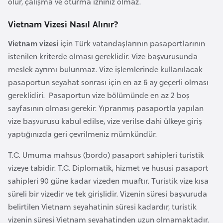
olur, çalışma ve oturma izniniz olmaz.
a
Vietnam Vizesi Nasıl Alınır?
r
u
Vietnam vizesi
için Türk vatandaşlarının pasaportlarının
s
istenilen kriterde olması gereklidir. Vize başvurusunda
meslek ayrımı bulunmaz. Vize işlemlerinde kullanılacak
B
pasaportun seyahat sonrası için en az 6 ay geçerli olması
e
gereklidiri. Pasaportun vize bölümünde en az 2 boş
l
sayfasının olması gerekir. Yıpranmış pasaportla yapılan
ç
vize başvurusu kabul edilse, vize verilse dahi ülkeye giriş
i
yaptığınızda geri çevrilmeniz mümkündür.
k
T.C. Umuma mahsus (bordo) pasaport sahipleri turistik
a
vizeye tabidir. T.C. Diplomatik, hizmet ve hususi pasaport
sahipleri 90 güne kadar vizeden muaftır. Turistik vize kısa
B
süreli bir vizedir ve tek girişlidir. Vizenin süresi başvuruda
e
belirtilen Vietnam seyahatinin süresi kadardır, turistik
n
vizenin süresi Vietnam seyahatinden uzun olmamaktadır.