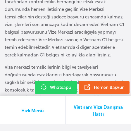
tarafından kontrol edilir, herhangi bir eksik evrak
o
durumunda hemen iletişime geçilir. Vize Merkezi
temsilcilerinin desteği sadece başvuru esnasında kalmaz,
B
vize işlemleri sonlanıncaya kadar devam eder. Vietnam C1
u
belgesi başvurusunu Vize Merkezi aracılığıyla yapmayı
l
tercih ederseniz Vize Merkezi sizin için Vietnam C1 belgesi
g
temin edebilmektedir. Vietnam’daki diğer acentelerle
a
gerek kalmadan C1 belgesini kolaylıkla alabilirsiniz.
r
i
Vize merkezi temsilcilerinin bilgi ve tavsiyeleri
s
doğrultusunda evraklarınızı hazırlayarak başvurunuzu
t
sağlıklı bir şekilde gerçekleştirmiş olursunuz. Vize Merkezi,
Whatsapp
Hemen Başvur
a
konsolosluk tarafından ek bir evrak istenilmesi
n
durumunda sizinle temasa geçerek çözüm için yardımcı
olur. Ancak hiçbir başvuru vize verileceğini garanti ve
Vietnam Vize Danışma
Hızlı Menü
taahhüt etmez. Vietnam turistik vize başvurularının
Hattı
E
sonuçlanması, süresi ve başvurularla ilgili kararlar
r
Konsolosluğun inisiyatifindedir. Vize Merkezi’nin vizenin
m