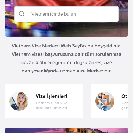
a
e
r
i
A
z
e
r
Vietnam Vize Merkezi Web Sayfasına Hoşgeldiniz.
b
Vietnam vizesi başvurusuna dair tüm sorularınıza
a
cevap alabileceğiniz en doğru adres, vize
y
danışmanlığında uzman Vize Merkezidir.
c
a
n
Vize İşlemleri
Otu
Vietnam turistik ve
Vietna
B
ticari vize işlemleri
çalışma
a
h
r