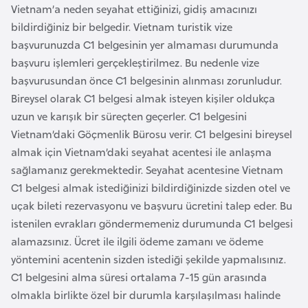
Vietnam’a neden seyahat ettiğinizi, gidiş amacınızı
F
bildirdiğiniz bir belgedir. Vietnam turistik vize
a
başvurunuzda C1 belgesinin yer almaması durumunda
s
başvuru işlemleri gerçekleştirilmez. Bu nedenle vize
o
başvurusundan önce C1 belgesinin alınması zorunludur.
Bireysel olarak C1 belgesi almak isteyen kişiler oldukça
Ç
uzun ve karışık bir süreçten geçerler. C1 belgesini
a
Vietnam’daki Göçmenlik Bürosu verir. C1 belgesini bireysel
d
almak için Vietnam’daki seyahat acentesi ile anlaşma
sağlamanız gerekmektedir. Seyahat acentesine Vietnam
Ç
C1 belgesi almak istediğinizi bildirdiğinizde sizden otel ve
e
uçak bileti rezervasyonu ve başvuru ücretini talep eder. Bu
k
istenilen evrakları göndermemeniz durumunda C1 belgesi
C
alamazsınız. Ücret ile ilgili ödeme zamanı ve ödeme
u
yöntemini acentenin sizden istediği şekilde yapmalısınız.
m
C1 belgesini alma süresi ortalama 7-15 gün arasında
h
olmakla birlikte özel bir durumla karşılaşılması halinde
u