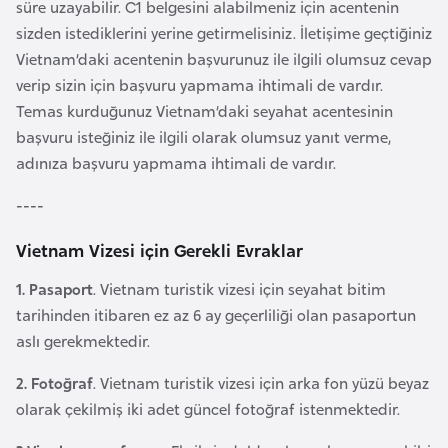
süre uzayabilir. C1 belgesini alabilmeniz için acentenin
r
sizden istediklerini yerine getirmelisiniz. İletişime geçtiğiniz
i
Vietnam’daki acentenin başvurunuz ile ilgili olumsuz cevap
y
verip sizin için başvuru yapmama ihtimali de vardır.
e
Temas kurduğunuz Vietnam’daki seyahat acentesinin
t
başvuru isteğiniz ile ilgili olarak olumsuz yanıt verme,
i
adınıza başvuru yapmama ihtimali de vardır.
----
C
e
Vietnam Vizesi için Gerekli Evraklar
z
1. Pasaport
. Vietnam turistik vizesi için seyahat bitim
a
tarihinden itibaren ez az 6 ay geçerliliği olan pasaportun
y
aslı gerekmektedir.
i
r
2. Fotoğraf
. Vietnam turistik vizesi için arka fon yüzü beyaz
olarak çekilmiş iki adet güncel fotoğraf istenmektedir.
C