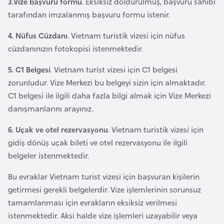
3.Vize başvuru formu
. Eksiksiz doldurulmuş, başvuru sahibi
i
tarafından imzalanmış başvuru formu istenir.
b
u
4. Nüfus Cüzdanı
. Vietnam turistik vizesi için nüfus
t
cüzdanınızın fotokopisi istenmektedir.
i
5. C1 Belgesi
. Vietnam turist vizesi için C1 belgesi
zorunludur. Vize Merkezi bu belgeyi sizin için almaktadır.
Ç
C1 belgesi ile ilgili daha fazla bilgi almak için Vize Merkezi
i
danışmanlarını arayınız.
n
6. Uçak ve otel rezervasyonu
. Vietnam turistik vizesi için
D
gidiş dönüş uçak bileti ve otel rezervasyonu ile ilgili
a
belgeler istenmektedir.
n
Bu evraklar Vietnam turist vizesi için başvuran kişilerin
i
getirmesi gerekli belgelerdir. Vize işlemlerinin sorunsuz
m
tamamlanması için evrakların eksiksiz verilmesi
a
istenmektedir. Aksi halde vize işlemleri uzayabilir veya
r