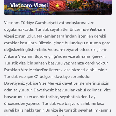
Vietnam Vizesi
e
y
n
Vietnam Türkiye Cumhuriyeti vatandaşlarına vize
uygulamaktadır. Turistik seyahatler öncesinde
Vietnam
B
vizesi
zorunludur. Makamlar tarafından istenilen gerekli
a
evraklar koşullara, ülkenin içinde bulunduğu duruma göre
n
değişkenlik gösterebilir. Vietnam’ı ziyaret edecek kişilerin
g
Ankara Vietnam Büyükelçiliği’nden vize almaları gerekir.
l
Turistik vize için şahsen başvuru yapmanıza gerek yoktur.
a
Evrakları Vize Merkezi’ne ileterek vize hizmeti alabilirsiniz.
d
Turistik vize için C1 belgesi, davetiye zorunludur.
e
Davetiyeniz yok ise Vize Merkezi davetiye işlemlerinizi sizin
ş
adınıza yürütür. Davetiyesiz başvurular kabul edilmez. Vize
başvurunuzu erken bir tarihte, seyahatinizden 1 ay
B
öncesinden yapınız. Turistik vize başvuru sahibine kısa
e
süreli kalış hakkı tanır. Bu vize ile turistik seyahat imkanınız
l