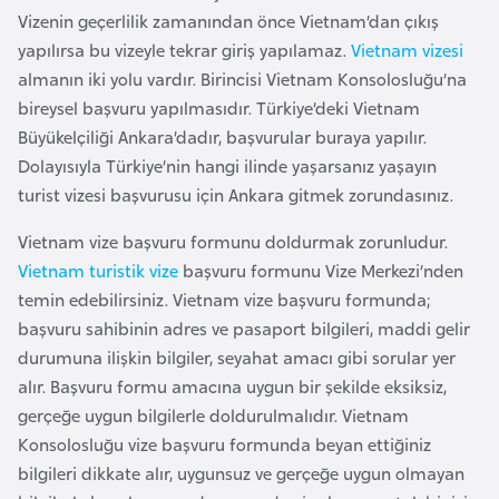
i
Vizenin geçerlilik zamanından önce Vietnam’dan çıkış
n
yapılırsa bu vizeyle tekrar giriş yapılamaz.
Vietnam vizesi
almanın iki yolu vardır. Birincisi Vietnam Konsolosluğu’na
B
bireysel başvuru yapılmasıdır. Türkiye’deki Vietnam
o
Büyükelçiliği Ankara’dadır, başvurular buraya yapılır.
s
Dolayısıyla Türkiye’nin hangi ilinde yaşarsanız yaşayın
n
turist vizesi başvurusu için Ankara gitmek zorundasınız.
a
Vietnam vize başvuru formunu doldurmak zorunludur.
H
Vietnam turistik vize
başvuru formunu Vize Merkezi’nden
e
temin edebilirsiniz. Vietnam vize başvuru formunda;
r
başvuru sahibinin adres ve pasaport bilgileri, maddi gelir
s
durumuna ilişkin bilgiler, seyahat amacı gibi sorular yer
e
alır. Başvuru formu amacına uygun bir şekilde eksiksiz,
k
gerçeğe uygun bilgilerle doldurulmalıdır. Vietnam
Konsolosluğu vize başvuru formunda beyan ettiğiniz
B
bilgileri dikkate alır, uygunsuz ve gerçeğe uygun olmayan
u