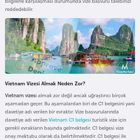
bilgilerle karşılaşması durumunda vize başvuru talebinizi
l
reddedebilir.
g
a
r
i
s
t
a
n
Vietnam Vizesi Almak Neden Zor?
B
Vietnam vizesi
almak zor değil ancak uğraştırıcı birçok
u
aşamadan geçer. Bu aşamalardan biri de C1 belgesini yani
r
davetiye adı verilen bir evraktır. Vize başvurularında
k
davetiye adı verilen
Vietnam C1 belgesi
turistik vize için
i
gerekli evrakların başında gelmektedir. C1 belgesi vize
n
onay mektubu olarak da belirtilmektedir. C1 belgesi ile
a