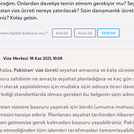
eceğim. Onlardan davetiye temin etmem gerekiyor mu? Seya
stan vize ücreti nereye yatırılacak? Sizin danışmanlık ücreti
niz? Kolay gelsin.
Yanıt Ver
rumu faydalı buldunuz mu ?
Evet (
0
)
Hayır (
0
)
Vize Merkezi 18 Kas 2021, 10:09
haba,
Pakistan’ vize ücreti
seyahat amacına ve kalış süresine
vuru sahibinin ne amaçla seyahat planladığına ve kaç gün
ri olarak yapılabilmesi için mutlaka sizin adınıza ticari d
rlediği standartlarda olması gereken bu belgenin sizin adın
istan vizesine başvuru yapmak için bordo (umuma mahsus) p
mesini tavsiye ederiz. Planlanan seyahat tarihinden itibaren
sen gelmenize gerek kalmadan başvuru yapabilirsiniz. Pak
ep etmediğinden tüm işlemleri tarafımızdan tamamlayabilir