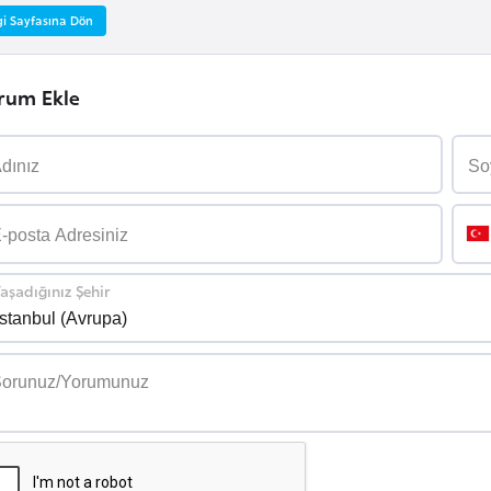
gi Sayfasına Dön
rum Ekle
aşadığınız Şehir