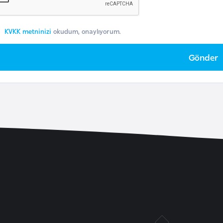
KVKK metninizi
okudum, onaylıyorum.
Gönder