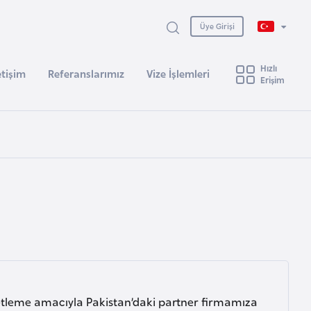
Üye Girişi
Hızlı
etişim
Referanslarımız
Vize İşlemleri
Erişim
enetleme amacıyla Pakistan’daki partner firmamıza