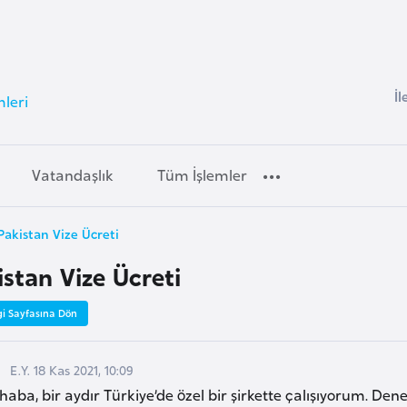
İl
mleri
Vatandaşlık
Tüm İşlemler
Pakistan Vize Ücreti
istan Vize Ücreti
gi Sayfasına Dön
E.Y. 18 Kas 2021, 10:09
aba, bir aydır Türkiye’de özel bir şirkette çalışıyorum. D