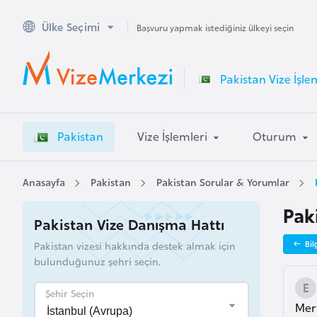
Ülke Seçimi
A
Başvuru yapmak istediğiniz ülkeyi seçin
v
u
Pakistan Vize İşle
s
t
r
Pakistan
Vize İşlemleri
Oturum
a
l
y
Anasayfa
Pakistan
Pakistan Sorular & Yorumlar
a
Pak
Pakistan Vize Danışma Hattı
A
Pakistan vizesi hakkında destek almak için
Bil
v
bulunduğunuz şehri seçin.
u
s
Şehir Seçin
Merh
t