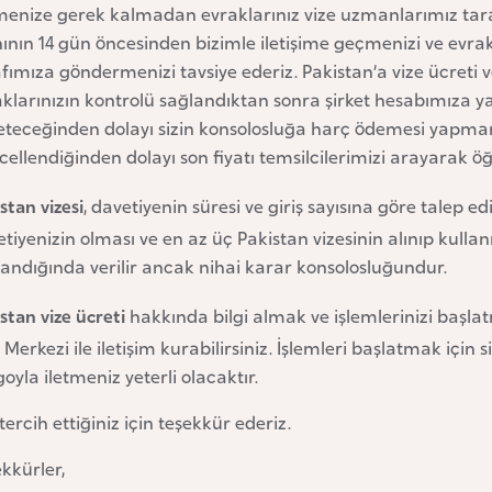
menize gerek kalmadan evraklarınız vize uzmanlarımız taraf
nının 14 gün öncesinden bizimle iletişime geçmenizi ve ev
fımıza göndermenizi tavsiye ederiz. Pakistan’a vize ücreti 
klarınızın kontrolü sağlandıktan sonra şirket hesabımıza ya
teceğinden dolayı sizin konsolosluğa harç ödemesi yapmanı
ellendiğinden dolayı son fiyatı temsilcilerimizi arayarak öğr
stan vizesi
, davetiyenin süresi ve giriş sayısına göre talep edi
tiyenizin olması ve en az üç Pakistan vizesinin alınıp kulla
andığında verilir ancak nihai karar konsolosluğundur.
stan vize ücreti
hakkında bilgi almak ve işlemlerinizi başla
 Merkezi ile iletişim kurabilirsiniz. İşlemleri başlatmak için
oyla iletmeniz yeterli olacaktır.
 tercih ettiğiniz için teşekkür ederiz.
kkürler,