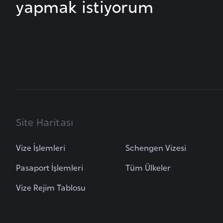
yapmak istiyorum
i
n
a
F
a
s
o
Ç
Site Haritası
a
d
Vize İşlemleri
Schengen Vizesi
Pasaport İşlemleri
Tüm Ülkeler
Ç
e
Vize Rejim Tablosu
k
C