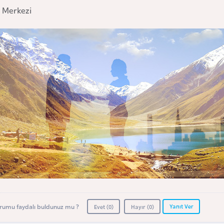
e Merkezi
Yanıt Ver
rumu faydalı buldunuz mu ?
Evet (
0
)
Hayır (
0
)