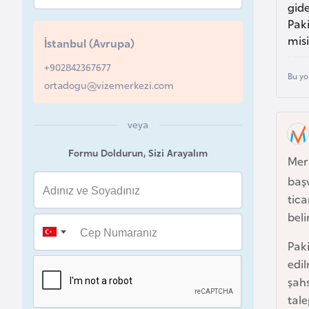
gid
u
Paki
r
misi
İstanbul (Avrupa)
y
a
+902842367677
Bu yo
ortadogu@vizemerkezi.com
A
z
veya
e
Formu Doldurun, Sizi Arayalım
r
Mer
b
baş
a
tica
y
beli
c
Pak
a
edil
n
şah
tal
B