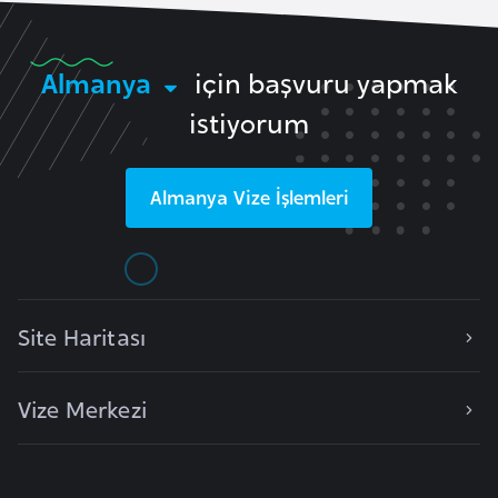
i
n
Almanya
için başvuru yapmak
B
istiyorum
o
s
n
Almanya
Vize İşlemleri
a
H
e
r
s
Site Haritası
e
k
Vize Merkezi
B
u