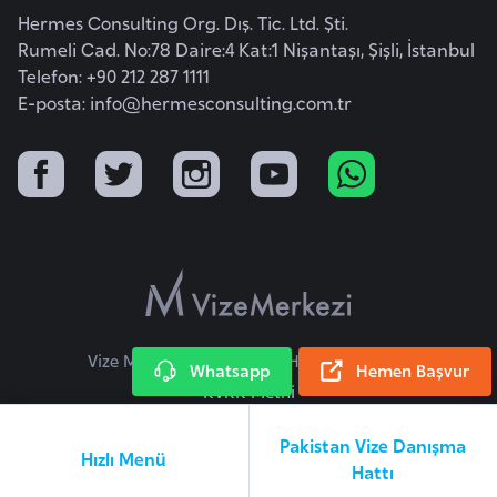
l
Hermes Consulting Org. Dış. Tic. Ltd. Şti.
g
Rumeli Cad. No:78 Daire:4 Kat:1 Nişantaşı, Şişli, İstanbul
a
Telefon: +90 212 287 1111
r
E-posta:
info@hermesconsulting.com.tr
i
s
t
a
n
B
u
Vize Merkezi © 2026 Tüm Hakları Saklıdır.
r
Whatsapp
Hemen Başvur
KVKK Metni
k
i
Pakistan Vize Danışma
n
Hızlı Menü
Hattı
a