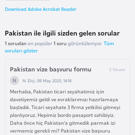
e
Download Adobe Acrobat Reader
y
n
Pakistan ile ilgili sizden gelen sorular
B
1 sorudan
en popüler
1 soru
görüntüleniyor.
Tüm
a
soruları göster
n
g
Pakistan vize başvuru formu
l
a
N. Elçi, 08 May 2020, 14:16
d
Merhaba, Pakistan ticari seyahatimiz için
e
davetiyemiz geldi ve evraklarımızı hazırlamaya
ş
başladık. Ticari seyahate 3 firma yetkilisi gitmeyi
planlıyoruz. Hepimiz bordo pasaport sahibiyiz.
B
Daha önce hiç Pakistan’a gitmedik parmak izi
e
vermemiz gerekli mi? Pakistan vize başvuru
l