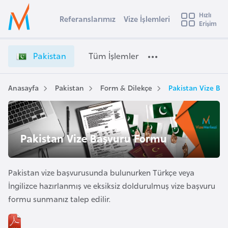
u
Hızlı
s
Referanslarımız
Vize İşlemleri
Başvuru yapmak istediğiniz ülkeyi seçin
Erişim
P
İ
Üye
t
Ülke Seçimi
a
Girişi
r
k
l
Pakistan
Tüm İşlemler
a
i
l
e
s
y
t
Anasayfa
Pakistan
Form & Dilekçe
Pakistan Vize Ba
t
a
a
n
i
V
A
i
ş
Pakistan Vize Başvuru Formu
v
z
u
i
e
s
İ
Pakistan vize başvurusunda bulunurken Türkçe veya
m
t
ş
İngilizce hazırlanmış ve eksiksiz doldurulmuş vize başvuru
u
l
formu sunmanız talep edilir.
r
e
y
m