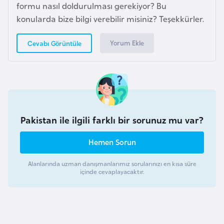
formu nasıl doldurulması gerekiyor? Bu
a
konularda bize bilgi verebilir misiniz? Teşekkürler.
r
u
Yorum Ekle
Cevabı Görüntüle
s
B
e
l
Pakistan ile ilgili farklı bir sorunuz mu var?
ç
i
Hemen Sorun
k
a
Alanlarında uzman danışmanlarımız sorularınızı en kısa süre
içinde cevaplayacaktır.
B
e
n