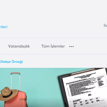
İl
mleri
Vatandaşlık
Tüm İşlemler
 Dilekçe Örneği