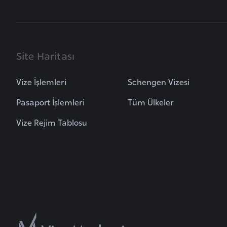
B
u
l
Site Haritası
g
a
Vize İşlemleri
Schengen Vizesi
r
Pasaport İşlemleri
Tüm Ülkeler
i
s
Vize Rejim Tablosu
t
a
n
B
u
r
k