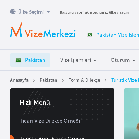
Ülke Seçimi
A
Başvuru yapmak istediğiniz ülkeyi seçin
v
u
Pakistan Vize İşle
s
t
r
Pakistan
Vize İşlemleri
Oturum
a
l
y
Anasayfa
Pakistan
Form & Dilekçe
Turistik Vize
a
Hızlı Menü
A
v
u
Ticari Vize Dilekçe Örneği
s
t
Turistik Vize Dilekçe Örneği