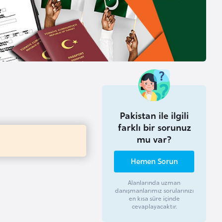
Pakistan ile ilgili
farklı bir sorunuz
mu var?
Hemen Sorun
Alanlarında uzman
danışmanlarımız sorularınızı
en kısa süre içinde
cevaplayacaktır.