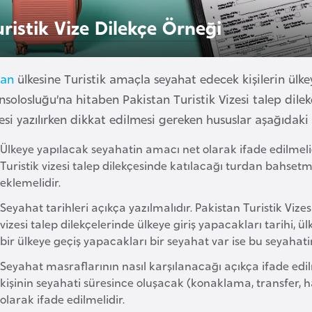
uristik Vize Dilekçe Örneği
tan
ülkesine Turistik amaçla seyahat edecek kişilerin ülke
solosluğu’na hitaben Pakistan Turistik Vizesi talep dilekç
esi yazılırken dikkat edilmesi gereken hususlar aşağıdaki 
Ülkeye yapılacak seyahatin amacı net olarak ifade edilmelidi
Turistik vizesi talep dilekçesinde katılacağı turdan bahsetmel
eklemelidir.
Seyahat tarihleri açıkça yazılmalıdır. Pakistan Turistik Viz
vizesi talep dilekçelerinde ülkeye giriş yapacakları tarihi, ü
bir ülkeye geçiş yapacakları bir seyahat var ise bu seyahatin
Seyahat masraflarının nasıl karşılanacağı açıkça ifade edilme
kişinin seyahati süresince oluşacak (konaklama, transfer, ha
olarak ifade edilmelidir.