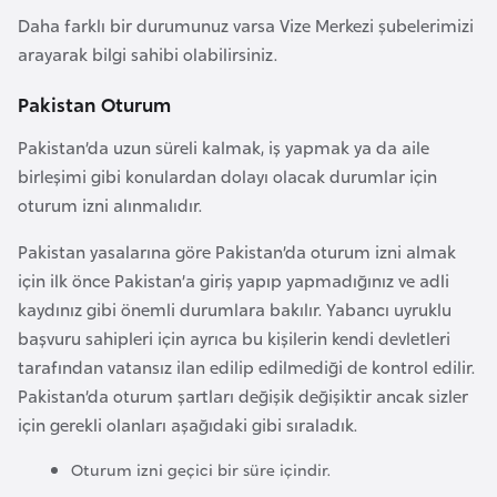
r
Daha farklı bir durumunuz varsa Vize Merkezi şubelerimizi
i
arayarak bilgi sahibi olabilirsiniz.
y
Pakistan Oturum
e
t
Pakistan’da uzun süreli kalmak, iş yapmak ya da aile
i
birleşimi gibi konulardan dolayı olacak durumlar için
oturum izni alınmalıdır.
C
Pakistan yasalarına göre Pakistan’da oturum izni almak
e
için ilk önce Pakistan’a giriş yapıp yapmadığınız ve adli
z
kaydınız gibi önemli durumlara bakılır. Yabancı uyruklu
a
başvuru sahipleri için ayrıca bu kişilerin kendi devletleri
y
tarafından vatansız ilan edilip edilmediği de kontrol edilir.
i
Pakistan’da oturum şartları değişik değişiktir ancak sizler
r
için gerekli olanları aşağıdaki gibi sıraladık.
Oturum izni geçici bir süre içindir.
C