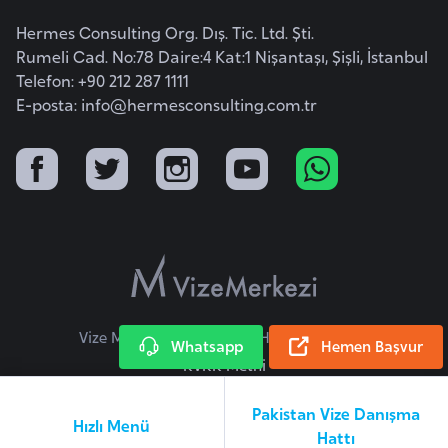
a
h
Hermes Consulting Org. Dış. Tic. Ltd. Şti.
Rumeli Cad. No:78 Daire:4 Kat:1 Nişantaşı, Şişli, İstanbul
i
Telefon: +90 212 287 1111
l
E-posta:
info@hermesconsulting.com.tr
i
F
i
n
l
a
n
d
Vize Merkezi © 2026 Tüm Hakları Saklıdır.
Whatsapp
Hemen Başvur
i
KVKK Metni
y
a
Pakistan Vize Danışma
Hızlı Menü
Hattı