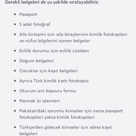
Gerekli belgeleri de şu şekilde sıralayabiliriz:
k
a
Pasaport
5 adet fotoğraf
D
Aile birleşimi için aile bireylerinin kimlik fotokopileri
e
ve nüfus bilgilerini içeren belgeler
m
Evlilik durumu için evlilik cüzdanı
o
Doğum belgeleri
k
r
Çocuklar için kayıt belgeleri
a
Ayrıca Türk kimlik kartı fotokopisi
t
Oturum izni başvuru formu
i
k
Parmak izi işlemleri
K
Pakistan’daki sorumlu kimseler için varsa pasaport
o
fotokopileri yoksa kimlik fotokopileri
n
Türkiye’den gidecek kimseler için adres kayıt
g
belgeleri