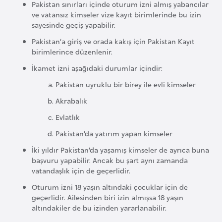
i
Pakistan sınırları içinde oturum izni almış yabancılar
ve vatansız kimseler vize kayıt birimlerinde bu izin
b
sayesinde geçiş yapabilir.
u
t
Pakistan’a giriş ve orada kakış için Pakistan Kayıt
birimlerince düzenlenir.
i
İkamet izni aşağıdaki durumlar içindir:
Ç
Pakistan uyruklu bir birey ile evli kimseler
i
Akrabalık
n
Evlatlık
Pakistan’da yatırım yapan kimseler
D
İki yıldır Pakistan’da yaşamış kimseler de ayrıca buna
a
başvuru yapabilir. Ancak bu şart aynı zamanda
n
vatandaşlık için de geçerlidir.
i
Oturum izni 18 yaşın altındaki çocuklar için de
m
geçerlidir. Ailesinden biri izin almışsa 18 yaşın
a
altındakiler de bu izinden yararlanabilir.
r