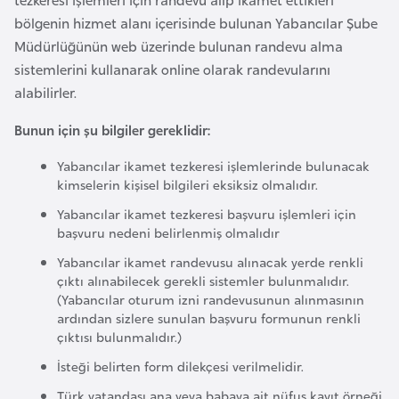
i
bölgenin hizmet alanı içerisinde bulunan Yabancılar Şube
n
Müdürlüğünün web üzerinde bulunan randevu alma
sistemlerini kullanarak online olarak randevularını
B
alabilirler.
o
s
Bunun için şu bilgiler gereklidir:
n
Yabancılar ikamet tezkeresi işlemlerinde bulunacak
a
kimselerin kişisel bilgileri eksiksiz olmalıdır.
H
Yabancılar ikamet tezkeresi başvuru işlemleri için
e
başvuru nedeni belirlenmiş olmalıdır
r
Yabancılar ikamet randevusu alınacak yerde renkli
s
çıktı alınabilecek gerekli sistemler bulunmalıdır.
e
(Yabancılar oturum izni randevusunun alınmasının
k
ardından sizlere sunulan başvuru formunun renkli
çıktısı bulunmalıdır.)
B
İsteği belirten form dilekçesi verilmelidir.
u
Türk vatandaşı ana veya babaya ait nüfus kayıt örneği