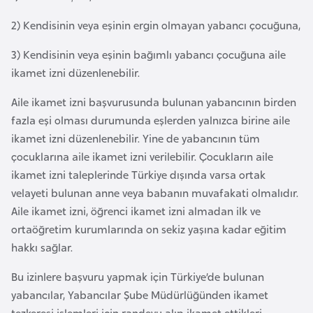
a
2) Kendisinin veya eşinin ergin olmayan yabancı çocuğuna,
r
u
3) Kendisinin veya eşinin bağımlı yabancı çocuğuna aile
s
ikamet izni düzenlenebilir.
Aile ikamet izni başvurusunda bulunan yabancının birden
B
fazla eşi olması durumunda eşlerden yalnızca birine aile
e
ikamet izni düzenlenebilir. Yine de yabancının tüm
l
çocuklarına aile ikamet izni verilebilir. Çocukların aile
ç
ikamet izni taleplerinde Türkiye dışında varsa ortak
i
velayeti bulunan anne veya babanın muvafakati olmalıdır.
k
Aile ikamet izni, öğrenci ikamet izni almadan ilk ve
a
ortaöğretim kurumlarında on sekiz yaşına kadar eğitim
hakkı sağlar.
B
Bu izinlere başvuru yapmak için Türkiye’de bulunan
e
yabancılar, Yabancılar Şube Müdürlüğünden ikamet
n
tezkeresi işlemleri için randevu alıp ikamet ettikleri