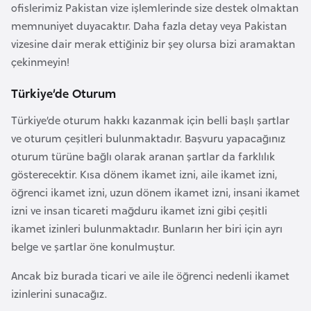
a
l
ofislerimiz Pakistan vize işlemlerinde size destek olmaktan
e
memnuniyet duyacaktır. Daha fazla detay veya Pakistan
r
vizesine dair merak ettiğiniz bir şey olursa bizi aramaktan
A
i
çekinmeyin!
z
e
Türkiye’de Oturum
r
b
Türkiye’de oturum hakkı kazanmak için belli başlı şartlar
a
ve oturum çeşitleri bulunmaktadır. Başvuru yapacağınız
y
oturum türüne bağlı olarak aranan şartlar da farklılık
c
gösterecektir. Kısa dönem ikamet izni, aile ikamet izni,
a
öğrenci ikamet izni, uzun dönem ikamet izni, insani ikamet
n
izni ve insan ticareti mağduru ikamet izni gibi çeşitli
ikamet izinleri bulunmaktadır. Bunların her biri için ayrı
belge ve şartlar öne konulmuştur.
B
a
Ancak biz burada ticari ve aile ile öğrenci nedenli ikamet
h
izinlerini sunacağız.
r