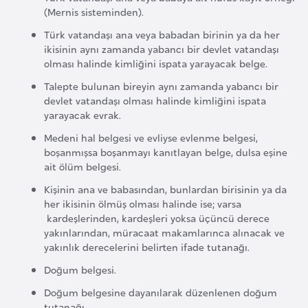
l
(Mernis sisteminden).
g
Türk vatandaşı ana veya babadan birinin ya da her
a
ikisinin aynı zamanda yabancı bir devlet vatandaşı
r
olması halinde kimliğini ispata yarayacak belge.
i
Talepte bulunan bireyin aynı zamanda yabancı bir
s
devlet vatandaşı olması halinde kimliğini ispata
yarayacak evrak.
t
a
Medeni hal belgesi ve evliyse evlenme belgesi,
n
boşanmışsa boşanmayı kanıtlayan belge, dulsa eşine
ait ölüm belgesi.
Kişinin ana ve babasından, bunlardan birisinin ya da
B
her ikisinin ölmüş olması halinde ise; varsa
u
kardeşlerinden, kardeşleri yoksa üçüncü derece
r
yakınlarından, müracaat makamlarınca alınacak ve
k
yakınlık derecelerini belirten ifade tutanağı.
i
Doğum belgesi.
n
Doğum belgesine dayanılarak düzenlenen doğum
a
tutanağı.