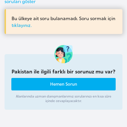
soruları göster
e
n
Bu ülkeye ait soru bulanamadı. Soru sormak için
i
tıklayınız.
s
t
a
n
E
Pakistan ile ilgili farklı bir sorunuz mu var?
s
t
Hemen Sorun
o
n
Alanlarında uzman danışmanlarımız sorularınızı en kısa süre
içinde cevaplayacaktır.
y
a