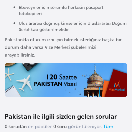
o
Ebeveynler için sorumlu herkesin pasaport
fotokopileri
B
Uluslararası doğmuş kimseler için Uluslararası Doğum
u
Sertifikası gösterilmelidir.
l
Pakistan’da oturum izni için bilmek istediğiniz başka bir
g
durum daha varsa Vize Merkezi şubelerimizi
a
arayabilirsiniz.
r
i
s
t
a
n
Pakistan ile ilgili sizden gelen sorular
E
r
0 sorudan
en popüler
0 soru
görüntüleniyor.
Tüm
m