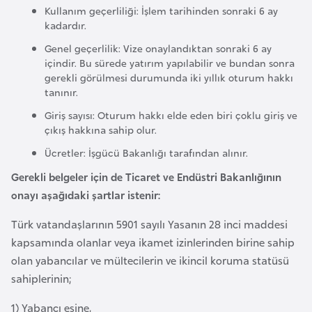
e
Kullanım geçerliliği: İşlem tarihinden sonraki 6 ay
kadardır.
y
n
Genel geçerlilik: Vize onaylandıktan sonraki 6 ay
içindir. Bu sürede yatırım yapılabilir ve bundan sonra
gerekli görülmesi durumunda iki yıllık oturum hakkı
B
tanınır.
a
Giriş sayısı: Oturum hakkı elde eden biri çoklu giriş ve
n
çıkış hakkına sahip olur.
g
Ücretler: İşgücü Bakanlığı tarafından alınır.
l
Gerekli belgeler için de Ticaret ve Endüstri Bakanlığının
a
onayı aşağıdaki şartlar istenir:
d
e
Türk vatandaşlarının 5901 sayılı Yasanın 28 inci maddesi
ş
kapsamında olanlar veya ikamet izinlerinden birine sahip
olan yabancılar ve mültecilerin ve ikincil koruma statüsü
B
sahiplerinin;
e
1) Yabancı eşine,
l