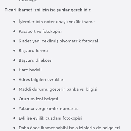
F
Ticari ikamet izni için ise şunlar gereklidir:
a
s
İşlemler için noter onaylı vekâletname
o
Pasaport ve fotokopisi
6 adet yeni çekilmiş biyometrik fotoğraf
Ç
Başvuru formu
a
d
Başvuru dilekçesi
Harç bedeli
Ç
Adres bilgileri evrakları
e
Maddi durumu gösterir banka vs. bilgisi
k
Oturum izni belgesi
C
u
Yabancı vergi kimlik numarası
m
Evli ise evlilik cüzdanı fotokopisi
h
Daha önce ikamet sahibi ise o izinlerin de belgeleri
u