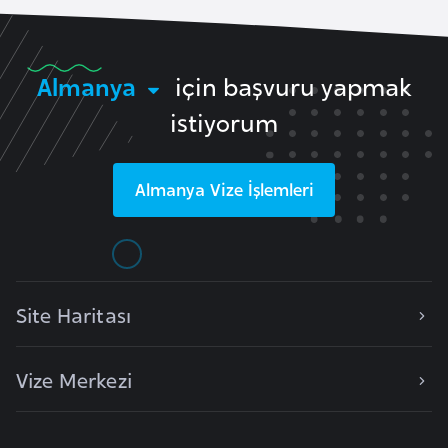
E
t
i
Almanya
için başvuru yapmak
y
o
istiyorum
p
y
a
Almanya
Vize İşlemleri
F
i
l
Site Haritası
d
i
ş
Vize Merkezi
i
S