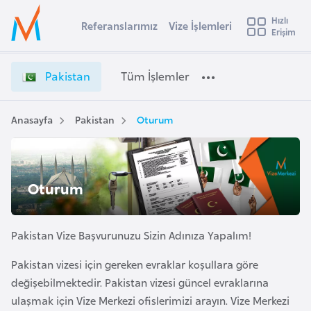
u
Hızlı
s
Referanslarımız
Vize İşlemleri
Başvuru yapmak istediğiniz ülkeyi seçin
Erişim
P
İ
Üye
t
Ülke Seçimi
a
Girişi
r
k
l
Pakistan
Tüm İşlemler
a
i
l
e
s
y
t
Anasayfa
Pakistan
Oturum
t
a
a
n
i
V
A
i
ş
Oturum
v
z
u
i
e
s
İ
Pakistan Vize Başvurunuzu Sizin Adınıza Yapalım!
m
t
ş
u
Pakistan vizesi için gereken evraklar koşullara göre
l
r
değişebilmektedir. Pakistan vizesi güncel evraklarına
e
y
m
ulaşmak için Vize Merkezi ofislerimizi arayın. Vize Merkezi