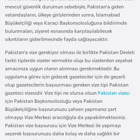
i
mevcut güvenlik durumun sebebiyle, Pakistan’a giden
b
vatandaşların, ülkeye girişlerinden sonra, İslamabad
u
Büyükelçiliği veya Karaçi Başkonsolosluğuna bildirimde
t
bulunmaları, ziyaret esnasında karşılaşılabilecek
i
sıkıntıların giderilmesinde fayda sağlayacaktır.
Pakistan’a vize gerekiyor olması ile birlikte Pakistan Devleti
Ç
farklı tiplerde vizeler vermekte olup bu vizelerden seyahat
i
amacınıza uygun olanın alınması gerekmektedir. Bu
n
uygulama görev için gidecek gazeteciler için de geçerli
olup gazetecilerin başvurması gereken vize tipi Pakistan
D
gazeteci vizesidir. Vize tipi ne olursa olsun
Pakistan vizesi
a
için Pakistan Başkonsolosluğu veya Pakistan
n
Büyükelçiliğine başvurunuzu şahsen yapmanız şart
i
olmayıp Vize Merkezi aracılığıyla da yapabilmektesiniz.
m
Pakistan vize başvurusu için Vize Merkezi ile yapmayı
a
seçerek başvurunuzu daha kolay ve daha sağlıklı bir
r