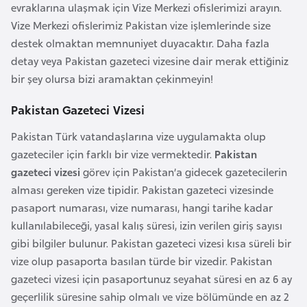
a
l
evraklarına ulaşmak için Vize Merkezi ofislerimizi arayın.
e
Vize Merkezi ofislerimiz Pakistan vize işlemlerinde size
r
destek olmaktan memnuniyet duyacaktır. Daha fazla
A
i
detay veya Pakistan gazeteci vizesine dair merak ettiğiniz
z
bir şey olursa bizi aramaktan çekinmeyin!
e
r
Pakistan Gazeteci Vizesi
b
a
Pakistan Türk vatandaşlarına vize uygulamakta olup
y
gazeteciler için farklı bir vize vermektedir.
Pakistan
c
gazeteci vizesi
görev için Pakistan’a gidecek gazetecilerin
a
alması gereken vize tipidir. Pakistan gazeteci vizesinde
n
pasaport numarası, vize numarası, hangi tarihe kadar
kullanılabileceği, yasal kalış süresi, izin verilen giriş sayısı
gibi bilgiler bulunur. Pakistan gazeteci vizesi kısa süreli bir
B
vize olup pasaporta basılan türde bir vizedir. Pakistan
a
gazeteci vizesi için pasaportunuz seyahat süresi en az 6 ay
h
geçerlilik süresine sahip olmalı ve vize bölümünde en az 2
r