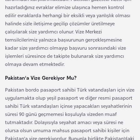
r
hazırladığınız evraklar elimize ulaşınca hemen kontrol
i
edilir evraklarda herhangi bir eksikli veya yanlışlık olması
y
halinde sizle iletişime geçilip çözümler üretilmeye
e
çalışılarak size yardımcı olunur. Vize Merkezi
t
temsilcilerimiz yalnızca başvurunun gerçekleşmesine
i
kadar size yardımcı olmayıp başvuru sonrasındaki vize
işlemleri süresince de takipte bulunarak size yardımcı
olmaya devam etmektedir.
C
e
Pakistan'a Vize Gerekiyor Mu?
z
Pakistan bordo pasaport sahibi Türk vatandaşları için vize
a
uygulamakta olup yeşil pasaport ve diğer resmi pasaport
y
sahibi Türk vatandaşları içinse yapacakları seyahatlerinin
i
süresi 90 günü geçmemesi koşuluyla vizeden muaf
r
tutmaktadır. Dolayısıyla seyahat amacı veya süresi ne
olursa olsun umuma mahsus pasaport sahibi kişiler için
C
Pakistan’a vize gerekiyordur. Bununla birlikte Pakistan’daki