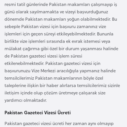
l
resmi tatil günlerinde Pakistan makamları çalışmayıp iş
g
günü olarak sayılmamakta ve vizeyi başvurduğunuz
a
dönemde Pakistan makamları yoğun olabilmektedir. Bu
r
sebeple Pakistan vizesi için başvuru zamanınız vize
i
işlemleri için geçen süreyi etkileyebilmektedir. Bununla
s
birlikte vize işlemleri sırasında ek evrak istemesi veya
t
mülakat çağırma gibi özel bir durum yaşanması halinde
a
de Pakistan gazeteci vizesi işlem süresi
n
etkilenebilmektedir. Pakistan gazeteci vizesi için
başvurunuzu Vize Merkezi aracılığıyla yapmanız halinde
temsilcilerimiz Pakistan makamlarının böyle özel
B
taleplerine ilişkin bir haber alırlarsa temsilcilerimiz sizinle
u
iletişim içinde olup çözüm üretmeye çalışarak size
r
yardımcı olmaktadır.
k
i
Pakistan Gazeteci Vizesi Ücreti
n
Pakistan gazeteci vizesi ücreti her zaman aynı olmayıp
a