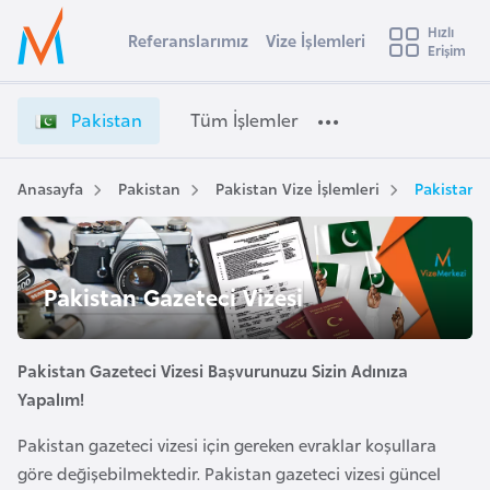
u
Hızlı
s
Referanslarımız
Vize İşlemleri
Başvuru yapmak istediğiniz ülkeyi seçin
Erişim
P
İ
Üye
t
Ülke Seçimi
a
Girişi
r
k
l
Pakistan
Tüm İşlemler
a
i
l
e
s
y
t
Anasayfa
Pakistan
Pakistan Vize İşlemleri
Pakistan G
t
a
a
n
i
V
A
i
ş
Pakistan Gazeteci Vizesi
v
z
u
i
e
s
İ
Pakistan Gazeteci Vizesi Başvurunuzu Sizin Adınıza
m
t
ş
Yapalım!
u
l
r
Pakistan gazeteci vizesi için gereken evraklar koşullara
e
y
m
göre değişebilmektedir. Pakistan gazeteci vizesi güncel