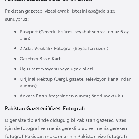
a
Pakistan gazeteci vizesi evrak listesini aşağıda size
r
sunuyoruz:
u
s
Pasaport (Geçerlilik süresi seyahat sonrası en az 6 ay
olan)
2 Adet Vesikalık Fotoğraf (Beyaz fon üzeri)
B
e
Gazeteci Basın Kartı
l
Uçuş rezervasyonu veya uçak bileti
ç
Orijinal Mektup (Dergi, gazete, televizyon kanalından
i
alınmış)
k
Ankara Basın Ateşesinden alınmış öneri mektubu
a
Pakistan Gazeteci Vizesi Fotoğrafı
B
Diğer vize tiplerinde olduğu gibi Pakistan gazeteci vizesi
e
için de fotoğraf vermeniz gerekli olup vermeniz gereken
n
fotoğraf Pakistan makamlarının Pakistan vize fotoğrafı