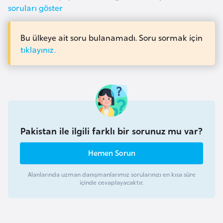
o
soruları göster
B
Bu ülkeye ait soru bulanamadı. Soru sormak için
tıklayınız.
u
l
g
a
r
i
s
Pakistan ile ilgili farklı bir sorunuz mu var?
t
Hemen Sorun
a
n
Alanlarında uzman danışmanlarımız sorularınızı en kısa süre
içinde cevaplayacaktır.
E
r
m