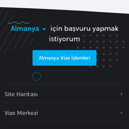
e
n
i
Almanya
için başvuru yapmak
s
t
istiyorum
a
n
Almanya
Vize İşlemleri
E
s
t
o
Site Haritası
n
y
Vize Merkezi
a