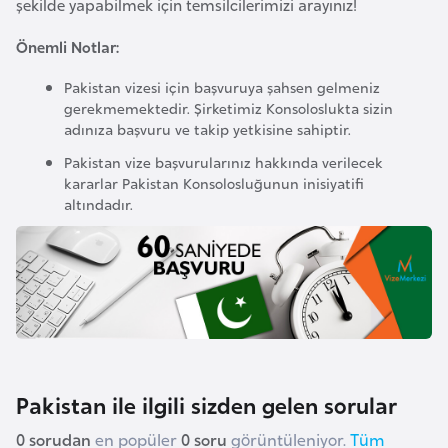
şekilde yapabilmek için temsilcilerimizi arayınız!
k
a
Önemli Notlar:
Pakistan vizesi için başvuruya şahsen gelmeniz
D
gerekmemektedir. Şirketimiz Konsoloslukta sizin
e
adınıza başvuru ve takip yetkisine sahiptir.
m
Pakistan vize başvurularınız hakkında verilecek
o
kararlar Pakistan Konsolosluğunun inisiyatifi
k
altındadır.
r
a
t
i
k
K
o
Pakistan ile ilgili sizden gelen sorular
n
g
0 sorudan
en popüler
0 soru
görüntüleniyor.
Tüm