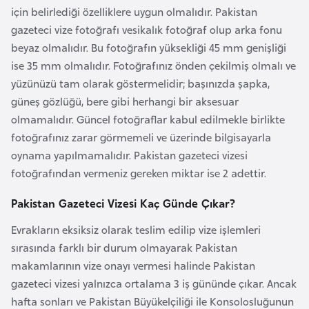
i
için belirlediği özelliklere uygun olmalıdır. Pakistan
n
gazeteci vize fotoğrafı vesikalık fotoğraf olup arka fonu
beyaz olmalıdır. Bu fotoğrafın yüksekliği 45 mm genişliği
B
ise 35 mm olmalıdır. Fotoğrafınız önden çekilmiş olmalı ve
o
yüzünüzü tam olarak göstermelidir; başınızda şapka,
s
güneş gözlüğü, bere gibi herhangi bir aksesuar
n
olmamalıdır. Güncel fotoğraflar kabul edilmekle birlikte
a
fotoğrafınız zarar görmemeli ve üzerinde bilgisayarla
H
oynama yapılmamalıdır. Pakistan gazeteci vizesi
e
fotoğrafından vermeniz gereken miktar ise 2 adettir.
r
Pakistan Gazeteci Vizesi Kaç Günde Çıkar?
s
e
Evrakların eksiksiz olarak teslim edilip vize işlemleri
k
sırasında farklı bir durum olmayarak Pakistan
makamlarının vize onayı vermesi halinde Pakistan
B
gazeteci vizesi yalnızca ortalama 3 iş gününde çıkar. Ancak
u
hafta sonları ve Pakistan Büyükelçiliği ile Konsolosluğunun