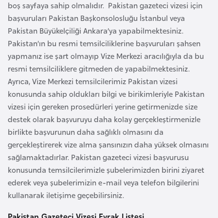
boş sayfaya sahip olmalıdır. Pakistan gazeteci vizesi için
e
başvuruları Pakistan Başkonsolosluğu İstanbul veya
y
Pakistan Büyükelçiliği Ankara’ya yapabilmektesiniz.
n
Pakistan’ın bu resmi temsilciliklerine başvuruları şahsen
yapmanız ise şart olmayıp Vize Merkezi aracılığıyla da bu
B
resmi temsilciliklere gitmeden de yapabilmektesiniz.
a
Ayrıca, Vize Merkezi temsilcilerimiz Pakistan vizesi
n
konusunda sahip oldukları bilgi ve birikimleriyle Pakistan
g
vizesi için gereken prosedürleri yerine getirmenizde size
l
destek olarak başvuruyu daha kolay gerçekleştirmenizle
a
birlikte başvurunun daha sağlıklı olmasını da
d
gerçekleştirerek vize alma şansınızın daha yüksek olmasını
e
sağlamaktadırlar. Pakistan gazeteci vizesi başvurusu
ş
konusunda temsilcilerimizle şubelerimizden birini ziyaret
ederek veya şubelerimizin e-mail veya telefon bilgilerini
B
kullanarak iletişime geçebilirsiniz.
e
Pakistan Gazeteci Vizesi Evrak Listesi
l