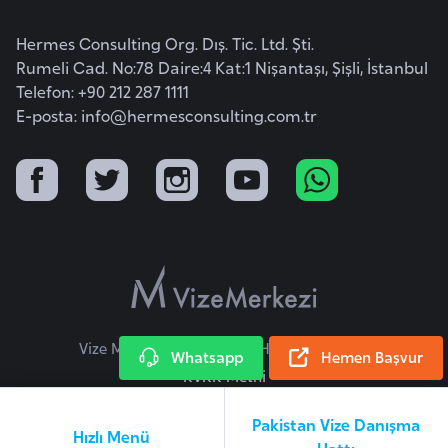
E
t
Hermes Consulting Org. Dış. Tic. Ltd. Şti.
i
Rumeli Cad. No:78 Daire:4 Kat:1 Nişantaşı, Şişli, İstanbul
y
Telefon: +90 212 287 1111
o
E-posta:
info@hermesconsulting.com.tr
p
y
a
F
i
l
d
Vize Merkezi © 2026 Tüm Hakları Saklıdır.
i
Whatsapp
Hemen Başvur
ş
KVKK Metni
i
Pakistan Vize Danışma
S
Hızlı Menü