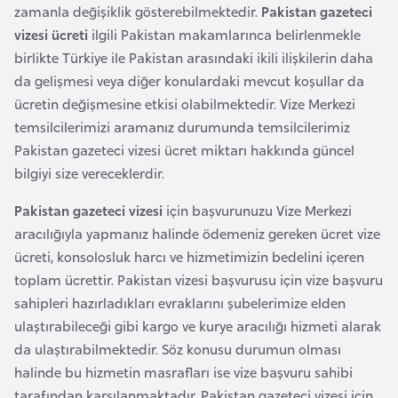
zamanla değişiklik gösterebilmektedir.
Pakistan gazeteci
F
vizesi ücreti
ilgili Pakistan makamlarınca belirlenmekle
a
birlikte Türkiye ile Pakistan arasındaki ikili ilişkilerin daha
s
da gelişmesi veya diğer konulardaki mevcut koşullar da
o
ücretin değişmesine etkisi olabilmektedir. Vize Merkezi
temsilcilerimizi aramanız durumunda temsilcilerimiz
Ç
Pakistan gazeteci vizesi ücret miktarı hakkında güncel
a
bilgiyi size vereceklerdir.
d
Pakistan gazeteci vizesi
için başvurunuzu Vize Merkezi
Ç
aracılığıyla yapmanız halinde ödemeniz gereken ücret vize
e
ücreti, konsolosluk harcı ve hizmetimizin bedelini içeren
k
toplam ücrettir. Pakistan vizesi başvurusu için vize başvuru
C
sahipleri hazırladıkları evraklarını şubelerimize elden
u
ulaştırabileceği gibi kargo ve kurye aracılığı hizmeti alarak
m
da ulaştırabilmektedir. Söz konusu durumun olması
h
halinde bu hizmetin masrafları ise vize başvuru sahibi
u
tarafından karşılanmaktadır. Pakistan gazeteci vizesi için