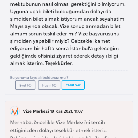
a
l
mektubunun nasıl olması gerektiğini bilmiyorum.
e
Uyguna uçak bileti bulduğumdan dolayı da
r
şimdiden bilet almak istiyorum ancak seyahatim
A
i
Mayıs ayında olacak. Vize sonuçlanmadan bilet
z
almam sorun teşkil eder mi? Vize başvurusunu
e
şimdiden yapabilir miyiz? Gebze’de ikamet
r
ediyorum bir hafta sonra İstanbul’a geleceğim
b
geldiğimde ofisinizi ziyaret ederek detaylı bilgi
a
almak isterim. Teşekkürler.
y
c
Bu yorumu faydalı buldunuz mu ?
a
Yanıt Ver
Evet (
0
)
Hayır (
0
)
n
B
Vize Merkezi 19 Kas 2021, 11:07
a
Merhaba, öncelikle Vize Merkezi’ni tercih
h
ettiğinizden dolayı teşekkür etmek isteriz.
r