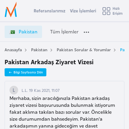
u
Hızlı
s
Referanslarımız
Vize İşlemleri
Başvuru yapmak istediğiniz ülkeyi seçin
Erişim
P
İ
Üye
t
Ülke Seçimi
a
Girişi
r
k
l
Pakistan
Tüm İşlemler
a
i
l
e
s
y
t
Anasayfa
Pakistan
Pakistan Sorular & Yorumlar
Paki
t
a
a
Pakistan Arkadaş Ziyaret Vizesi
n
i
V
A
Bilgi Sayfasına Dön
i
ş
v
z
u
i
e
L.L. 19 Kas 2021, 11:07
s
İ
Merhaba, sizin aracılığınızla Pakistan arkadaş
m
t
ş
ziyaret vizesi başvurusunda bulunmak istiyorum
u
l
fakat aklıma takılan bazı sorular var. Öncelikle
r
e
size durumumdan bahsedeyim. Pakistan’a
y
m
arkadaşımın yanına gideceğim ve davet