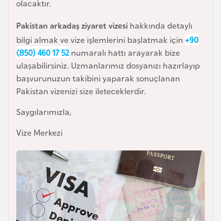
i
olacaktır.
n
Pakistan arkadaş ziyaret vizesi
hakkında detaylı
bilgi almak ve vize işlemlerini başlatmak için
+90
B
(850) 460 17 52
numaralı hattı arayarak bize
o
ulaşabilirsiniz. Uzmanlarımız dosyanızı hazırlayıp
s
başvurunuzun takibini yaparak sonuçlanan
n
Pakistan vizenizi size ileteceklerdir.
a
H
Saygılarımızla,
e
Vize Merkezi
r
s
e
k
B
u