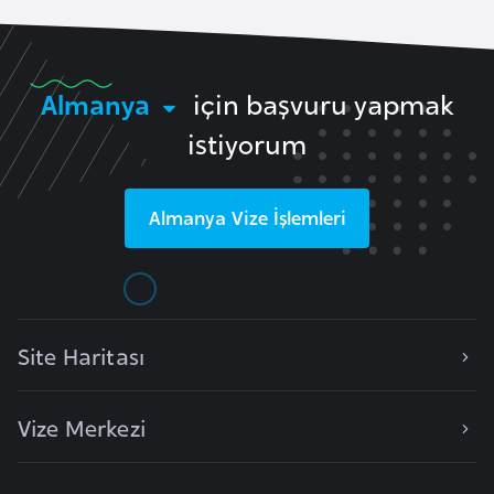
r
i
y
Almanya
için başvuru yapmak
e
istiyorum
t
i
Almanya
Vize İşlemleri
C
e
z
a
y
Site Haritası
i
r
Vize Merkezi
C