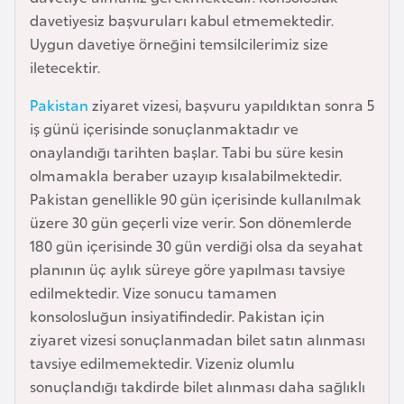
davetiyesiz başvuruları kabul etmemektedir.
a
Uygun davetiye örneğini temsilcilerimiz size
r
iletecektir.
u
s
Pakistan
ziyaret vizesi, başvuru yapıldıktan sonra 5
iş günü içerisinde sonuçlanmaktadır ve
B
onaylandığı tarihten başlar. Tabi bu süre kesin
e
olmamakla beraber uzayıp kısalabilmektedir.
l
Pakistan genellikle 90 gün içerisinde kullanılmak
ç
üzere 30 gün geçerli vize verir. Son dönemlerde
i
180 gün içerisinde 30 gün verdiği olsa da seyahat
k
planının üç aylık süreye göre yapılması tavsiye
a
edilmektedir. Vize sonucu tamamen
konsolosluğun insiyatifindedir. Pakistan için
B
ziyaret vizesi sonuçlanmadan bilet satın alınması
e
tavsiye edilmemektedir. Vizeniz olumlu
n
sonuçlandığı takdirde bilet alınması daha sağlıklı