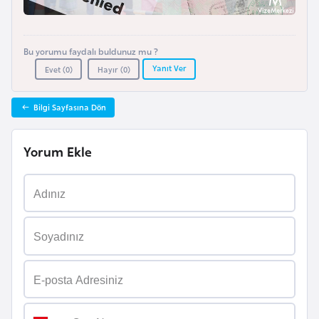
l
g
a
Bu yorumu faydalı buldunuz mu ?
r
Yanıt Ver
Evet (
0
)
Hayır (
0
)
i
s
Bilgi Sayfasına Dön
t
a
Yorum Ekle
n
B
u
r
k
i
n
a