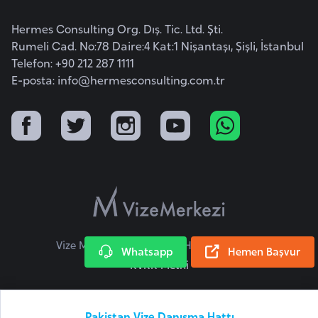
i
b
Hermes Consulting Org. Dış. Tic. Ltd. Şti.
u
Rumeli Cad. No:78 Daire:4 Kat:1 Nişantaşı, Şişli, İstanbul
t
Telefon: +90 212 287 1111
i
E-posta:
info@hermesconsulting.com.tr
Ç
i
n
D
a
n
Vize Merkezi © 2026 Tüm Hakları Saklıdır.
Whatsapp
Hemen Başvur
i
KVKK Metni
m
a
r
Pakistan Vize Danışma Hattı