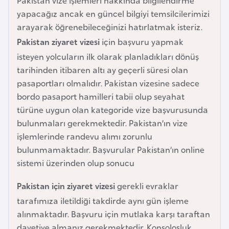
Pakistan vize işlemleri hakkında bilgilendirme
e
yapacağız ancak en güncel bilgiyi temsilcilerimizi
y
arayarak öğrenebileceğinizi hatırlatmak isteriz.
n
Pakistan ziyaret vizesi
için başvuru yapmak
isteyen yolcuların ilk olarak planladıkları dönüş
B
tarihinden itibaren altı ay geçerli süresi olan
a
pasaportları olmalıdır. Pakistan vizesine sadece
n
bordo pasaport hamilleri tabii olup seyahat
g
türüne uygun olan kategoride vize başvurusunda
l
bulunmaları gerekmektedir. Pakistan’ın vize
a
işlemlerinde randevu alımı zorunlu
d
bulunmamaktadır. Başvurular Pakistan’ın online
e
sistemi üzerinden olup sonucu
ş
Pakistan için ziyaret vizesi
gerekli evraklar
tarafımıza iletildiği takdirde aynı gün işleme
B
alınmaktadır. Başvuru için mutlaka karşı taraftan
e
davetiye almanız gerekmektedir. Konsolosluk
l