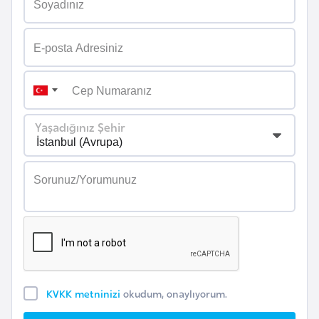
i
n
B
o
s
n
Yaşadığınız Şehir
a
H
e
r
s
e
k
B
KVKK metninizi
okudum, onaylıyorum.
u