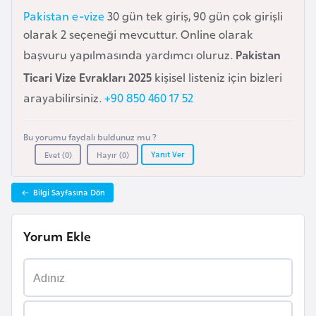
Pakistan e-vize
30 gün tek giriş, 90 gün çok girişli
a
olarak 2 seçeneği mevcuttur. Online olarak
r
u
başvuru yapılmasında yardımcı oluruz.
Pakistan
s
Ticari Vize Evrakları 2025
kişisel listeniz için bizleri
arayabilirsiniz.
+90 850 460 17 52
B
e
Bu yorumu faydalı buldunuz mu ?
l
Yanıt Ver
Evet (
0
)
Hayır (
0
)
ç
i
Bilgi Sayfasına Dön
k
a
Yorum Ekle
B
e
n