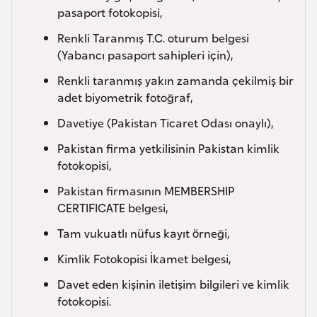
e
pasaport fotokopisi,
y
Renkli Taranmış T.C. oturum belgesi
n
(Yabancı pasaport sahipleri için),
Renkli taranmış yakın zamanda çekilmiş bir
B
adet biyometrik fotoğraf,
a
Davetiye (Pakistan Ticaret Odası onaylı),
n
g
Pakistan firma yetkilisinin Pakistan kimlik
l
fotokopisi,
a
Pakistan firmasının MEMBERSHIP
d
CERTIFICATE belgesi,
e
Tam vukuatlı nüfus kayıt örneği,
ş
Kimlik Fotokopisi İkamet belgesi,
B
Davet eden kişinin iletişim bilgileri ve kimlik
e
fotokopisi.
l