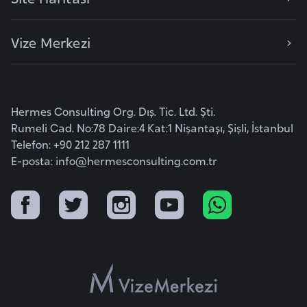
F
a
Vize Merkezi
s
o
Ç
Hermes Consulting Org. Dış. Tic. Ltd. Şti.
a
Rumeli Cad. No:78 Daire:4 Kat:1 Nişantaşı, Şişli, İstanbul
d
Telefon: +90 212 287 1111
E-posta:
info@hermesconsulting.com.tr
Ç
e
k
C
u
m
h
u