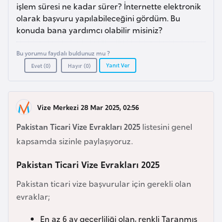
a
l
işlem süresi ne kadar sürer? İnternette elektronik
e
olarak başvuru yapılabileceğini gördüm. Bu
r
konuda bana yardımcı olabilir misiniz?
A
i
z
Bu yorumu faydalı buldunuz mu ?
e
Yanıt Ver
Evet (
0
)
Hayır (
0
)
r
b
a
Vize Merkezi 28 Mar 2025, 02:56
y
c
Pakistan Ticari Vize Evrakları 2025
listesini genel
a
kapsamda sizinle paylaşıyoruz.
n
Pakistan Ticari Vize Evrakları 2025
B
Pakistan ticari vize başvurular için gerekli olan
a
evraklar;
h
r
En az 6 ay geçerliliği olan, renkli Taranmış