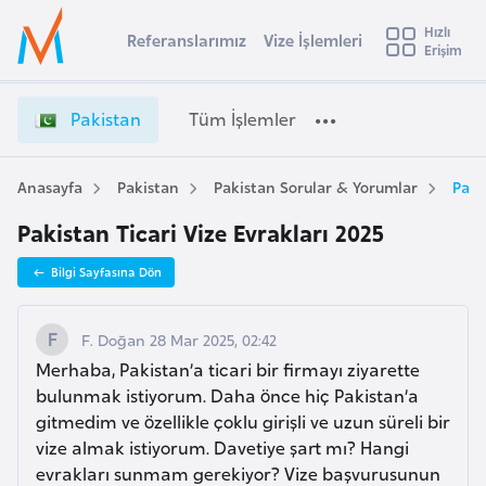
u
Hızlı
s
Referanslarımız
Vize İşlemleri
Başvuru yapmak istediğiniz ülkeyi seçin
Erişim
P
İ
Üye
t
Ülke Seçimi
a
Girişi
r
k
l
Pakistan
Tüm İşlemler
a
i
l
e
s
y
t
Anasayfa
Pakistan
Pakistan Sorular & Yorumlar
Paki
t
a
a
Pakistan Ticari Vize Evrakları 2025
n
i
V
A
Bilgi Sayfasına Dön
i
ş
v
z
u
i
e
F. Doğan 28 Mar 2025, 02:42
s
İ
Merhaba, Pakistan’a ticari bir firmayı ziyarette
m
t
ş
bulunmak istiyorum. Daha önce hiç Pakistan’a
u
l
gitmedim ve özellikle çoklu girişli ve uzun süreli bir
r
e
vize almak istiyorum. Davetiye şart mı? Hangi
y
m
evrakları sunmam gerekiyor? Vize başvurusunun