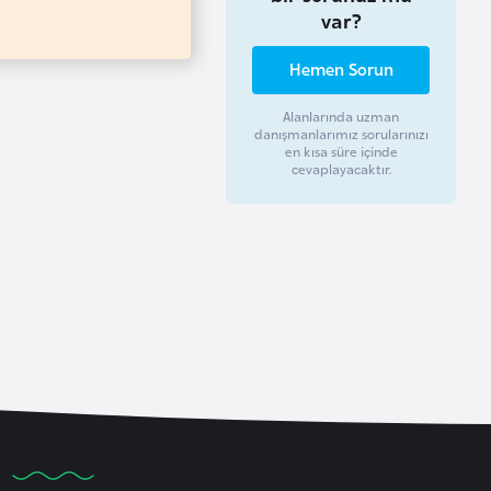
var?
Hemen Sorun
Alanlarında uzman
danışmanlarımız sorularınızı
en kısa süre içinde
cevaplayacaktır.