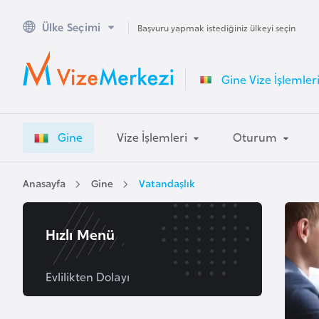
Ülke Seçimi
A
Başvuru yapmak istediğiniz ülkeyi seçin
v
u
Gine Vize İşlemler
s
t
r
Gine
Vize İşlemleri
Oturum
a
l
y
Anasayfa
Gine
Vatandaşlık
a
Hızlı Menü
A
v
u
Evlilikten Dolayı
s
t