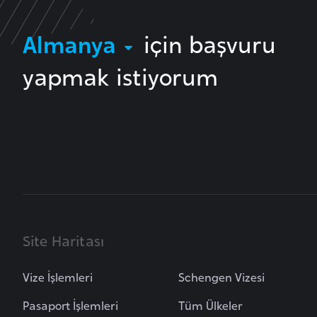
B
Almanya
için başvuru
e
l
yapmak istiyorum
a
r
u
s
B
e
l
ç
Site Haritası
i
k
Vize İşlemleri
Schengen Vizesi
a
Pasaport İşlemleri
Tüm Ülkeler