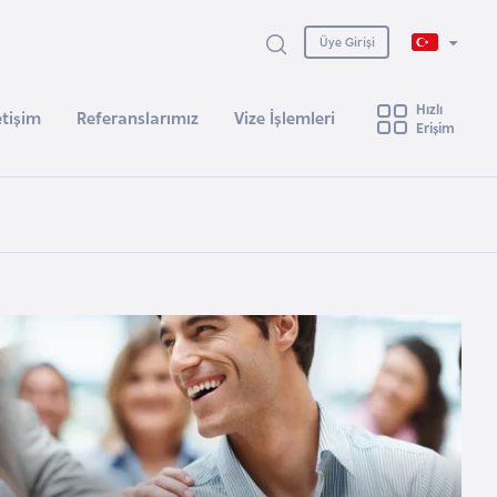
Üye Girişi
Hızlı
etişim
Referanslarımız
Vize İşlemleri
Erişim