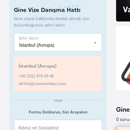
u
V
Gine Vize Danışma Hattı
r
Gine vizesi hakkında destek almak için
y
bulunduğunuz şehri seçin.
a
Şehir Seçin
A
z
e
İstanbul (Avrupa)
r
b
+90 (212) 970 05 45
a
afrika@vizemerkezi.com
y
c
veya
a
Gine 
Formu Doldurun, Sizi Arayalım
n
0 sor
B