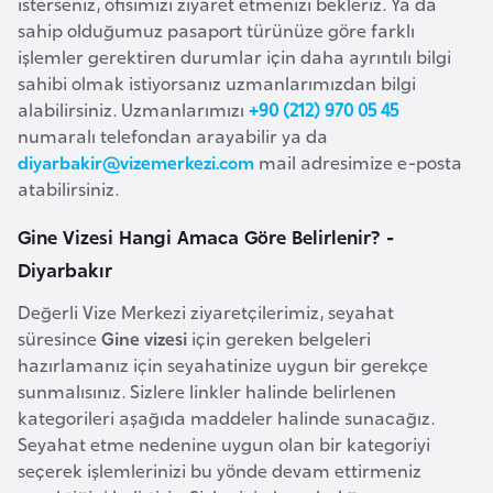
isterseniz, ofisimizi ziyaret etmenizi bekleriz. Ya da
a
sahip olduğumuz pasaport türünüze göre farklı
r
işlemler gerektiren durumlar için daha ayrıntılı bilgi
sahibi olmak istiyorsanız uzmanlarımızdan bilgi
u
alabilirsiniz. Uzmanlarımızı
+90 (212) 970 05 45
s
numaralı telefondan arayabilir ya da
diyarbakir@vizemerkezi.com
mail adresimize e-posta
B
atabilirsiniz.
e
l
Gine Vizesi Hangi Amaca Göre Belirlenir? -
ç
Diyarbakır
i
Değerli Vize Merkezi ziyaretçilerimiz, seyahat
k
süresince
Gine vizesi
için gereken belgeleri
a
hazırlamanız için seyahatinize uygun bir gerekçe
sunmalısınız. Sizlere linkler halinde belirlenen
B
kategorileri aşağıda maddeler halinde sunacağız.
e
Seyahat etme nedenine uygun olan bir kategoriyi
seçerek işlemlerinizi bu yönde devam ettirmeniz
n