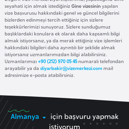
seyahati için almak istediğiniz
Gine vizesinin
yapılan
e
vize başvurusu hakkındaki genel ve güncel bilgilerini
n
bizlerden edinmeyi tercih ettiğiniz için sizlere
i
teşekkürlerimizi sunuyoruz. Sizlere sunduğumuz
s
başlıklardaki konulara ek olarak daha kapsamlı bilgi
t
almak istiyorsanız, ya da merak ettiğiniz vize işlemleri
a
hakkındaki bilgileri daha ayrıntılı bir şeklide almak
n
istiyorsanız uzmanlarımızdan bilgi alabilirsiniz.
Uzmanlarımızı
+90 (212) 970 05 45
numaralı telefondan
arayabilir ya da
diyarbakir@vizemerkezi.com
mail
E
adresimize e-posta atabilirsiniz.
s
t
o
n
y
a
Almanya
için başvuru yapmak
istiyorum