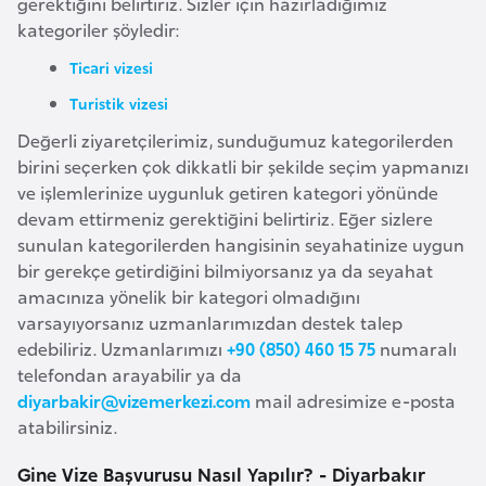
gerektiğini belirtiriz. Sizler için hazırladığımız
i
kategoriler şöyledir:
n
Ticari vizesi
B
Turistik vizesi
o
Değerli ziyaretçilerimiz, sunduğumuz kategorilerden
s
birini seçerken çok dikkatli bir şekilde seçim yapmanızı
n
ve işlemlerinize uygunluk getiren kategori yönünde
a
devam ettirmeniz gerektiğini belirtiriz. Eğer sizlere
H
sunulan kategorilerden hangisinin seyahatinize uygun
e
bir gerekçe getirdiğini bilmiyorsanız ya da seyahat
r
amacınıza yönelik bir kategori olmadığını
varsayıyorsanız uzmanlarımızdan destek talep
s
edebiliriz. Uzmanlarımızı
+90 (850) 460 15 75
numaralı
e
telefondan arayabilir ya da
k
diyarbakir@vizemerkezi.com
mail adresimize e-posta
atabilirsiniz.
B
Gine Vize Başvurusu Nasıl Yapılır? - Diyarbakır
u