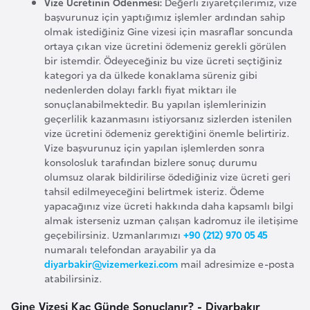
Vize Ücretinin Ödenmesi:
Değerli ziyaretçilerimiz, vize
r
başvurunuz için yaptığımız işlemler ardından sahip
olmak istediğiniz Gine vizesi için masraflar soncunda
i
ortaya çıkan vize ücretini ödemeniz gerekli görülen
y
bir istemdir. Ödeyeceğiniz bu vize ücreti seçtiğiniz
e
kategori ya da ülkede konaklama süreniz gibi
t
nedenlerden dolayı farklı fiyat miktarı ile
sonuçlanabilmektedir. Bu yapılan işlemlerinizin
i
geçerlilik kazanmasını istiyorsanız sizlerden istenilen
vize ücretini ödemeniz gerektiğini önemle belirtiriz.
C
Vize başvurunuz için yapılan işlemlerden sonra
konsolosluk tarafından bizlere sonuç durumu
e
olumsuz olarak bildirilirse ödediğiniz vize ücreti geri
z
tahsil edilmeyeceğini belirtmek isteriz. Ödeme
a
yapacağınız vize ücreti hakkında daha kapsamlı bilgi
y
almak isterseniz uzman çalışan kadromuz ile iletişime
geçebilirsiniz. Uzmanlarımızı
+90 (212) 970 05 45
i
numaralı telefondan arayabilir ya da
r
diyarbakir@vizemerkezi.com
mail adresimize e-posta
atabilirsiniz.
C
Gine Vizesi Kaç Günde Sonuçlanır? - Diyarbakır