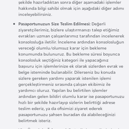
şekilde hazırladıktan sonra diğer aşamadaki işlemler
F
hakkında bilgi sahibi olmak için aşağıdaki diğer adımı
a
inceleyebilirsiniz.
s
Pasaportunuzun Size Teslim Edilmesi:
Değerli
o
ziyaretçilerimiz, bizlere ulaştırmanızı talep etiğimiz
evrakları uzman çalışanlarımız tarafından incelenerek
konsolosluğa iletilir. İnceleme ardından konsolosluğun
Ç
vereceği olumlu/olumsuz karar için bekleme
a
konumunda bulunuruz. Bu bekleme süresi boyunca
d
konsolosluk seçtiğiniz kategori ile yapacağınız
başvuru için işlemlerinize ek olarak sizlerden evrak ve
belge isteminde bulanabilir. Dilerseniz bu konuda
Ç
sizlere gereken yardımı yaparak istenilen işlemi
e
gerçekleştirmeniz sırasında çalışan ekibimiz ile
yardımcı oluruz. Yapılan bu belirtilen işlemler
k
ardından gelen bildiri olumlu karar ise pasaportunuzu
C
hızlı bir şekilde hazırlayıp sizlerin belirttiği adrese
u
teslim ederiz, ya da ofisimizi ziyaret ederek
m
pasaportunuzu şahsen buradan da alabileceğinizi
h
belirtmek isteriz.
u