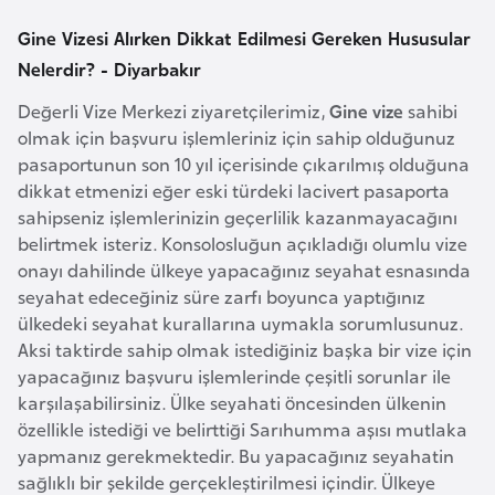
k
Gine Vizesi Alırken Dikkat Edilmesi Gereken Hususular
a
Nelerdir? - Diyarbakır
D
Değerli Vize Merkezi ziyaretçilerimiz,
Gine vize
sahibi
e
olmak için başvuru işlemleriniz için sahip olduğunuz
pasaportunun son 10 yıl içerisinde çıkarılmış olduğuna
m
dikkat etmenizi eğer eski türdeki lacivert pasaporta
o
sahipseniz işlemlerinizin geçerlilik kazanmayacağını
k
belirtmek isteriz. Konsolosluğun açıkladığı olumlu vize
r
onayı dahilinde ülkeye yapacağınız seyahat esnasında
a
seyahat edeceğiniz süre zarfı boyunca yaptığınız
t
ülkedeki seyahat kurallarına uymakla sorumlusunuz.
i
Aksi taktirde sahip olmak istediğiniz başka bir vize için
k
yapacağınız başvuru işlemlerinde çeşitli sorunlar ile
K
karşılaşabilirsiniz. Ülke seyahati öncesinden ülkenin
o
özellikle istediği ve belirttiği Sarıhumma aşısı mutlaka
n
yapmanız gerekmektedir. Bu yapacağınız seyahatin
g
sağlıklı bir şekilde gerçekleştirilmesi içindir. Ülkeye