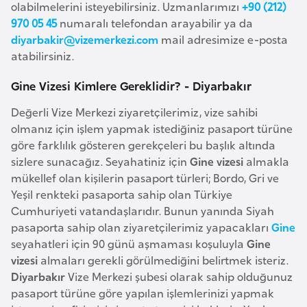
olabilmelerini isteyebilirsiniz. Uzmanlarımızı
+90 (212)
e
970 05 45
numaralı telefondan arayabilir ya da
y
diyarbakir@vizemerkezi.com
mail adresimize e-posta
n
atabilirsiniz.
Gine Vizesi Kimlere Gereklidir? - Diyarbakır
B
a
Değerli Vize Merkezi ziyaretçilerimiz, vize sahibi
n
olmanız için işlem yapmak istediğiniz pasaport türüne
g
göre farklılık gösteren gerekçeleri bu başlık altında
l
sizlere sunacağız. Seyahatiniz için
Gine vizesi
almakla
a
mükellef olan kişilerin pasaport türleri; Bordo, Gri ve
d
Yeşil renkteki pasaporta sahip olan Türkiye
Cumhuriyeti vatandaşlarıdır. Bunun yanında Siyah
e
pasaporta sahip olan ziyaretçilerimiz yapacakları
Gine
ş
seyahatleri için 90 günü aşmaması koşuluyla
Gine
vizesi
almaları gerekli görülmediğini belirtmek isteriz.
B
Diyarbakır
Vize Merkezi şubesi olarak sahip olduğunuz
e
pasaport türüne göre yapılan işlemlerinizi yapmak
l