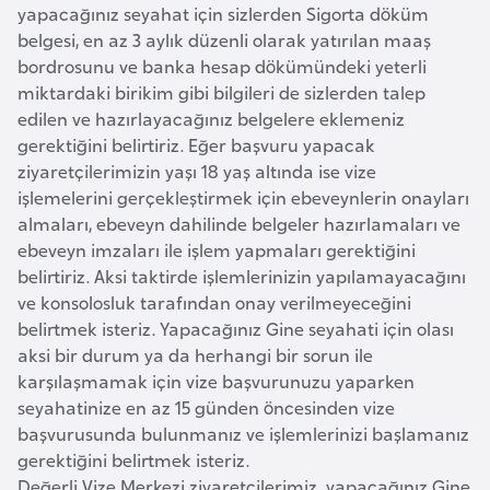
yapacağınız seyahat için sizlerden Sigorta döküm
o
belgesi, en az 3 aylık düzenli olarak yatırılan maaş
bordrosunu ve banka hesap dökümündeki yeterli
B
miktardaki birikim gibi bilgileri de sizlerden talep
u
edilen ve hazırlayacağınız belgelere eklemeniz
l
gerektiğini belirtiriz. Eğer başvuru yapacak
g
ziyaretçilerimizin yaşı 18 yaş altında ise vize
a
işlemelerini gerçekleştirmek için ebeveynlerin onayları
r
almaları, ebeveyn dahilinde belgeler hazırlamaları ve
ebeveyn imzaları ile işlem yapmaları gerektiğini
i
belirtiriz. Aksi taktirde işlemlerinizin yapılamayacağını
s
ve konsolosluk tarafından onay verilmeyeceğini
t
belirtmek isteriz. Yapacağınız Gine seyahati için olası
a
aksi bir durum ya da herhangi bir sorun ile
n
karşılaşmamak için vize başvurunuzu yaparken
seyahatinize en az 15 günden öncesinden vize
E
başvurusunda bulunmanız ve işlemlerinizi başlamanız
r
gerektiğini belirtmek isteriz.
m
Değerli Vize Merkezi ziyaretçilerimiz, yapacağınız Gine