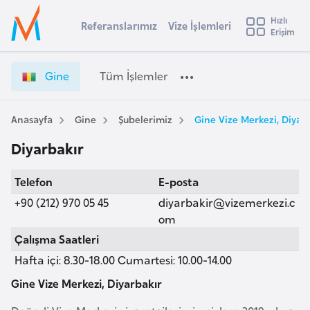
u
Hızlı
s
Referanslarımız
Vize İşlemleri
Başvuru yapmak istediğiniz ülkeyi seçin
Erişim
G
İ
Üye
t
Ülke Seçimi
i
Girişi
r
n
l
Gine
Tüm İşlemler
a
e
l
e
V
y
i
Anasayfa
Gine
Şubelerimiz
Gine Vize Merkezi, Diyar
t
a
z
Diyarbakır
e
i
İ
A
Telefon
E-posta
ş
ş
v
l
+90 (212) 970 05 45
diyarbakir@vizemerkezi.c
u
i
e
om
s
m
Çalışma Saatleri
m
t
l
Hafta içi: 8.30-18.00 Cumartesi: 10.00-14.00
u
e
r
r
Gine Vize Merkezi, Diyarbakır
y
i