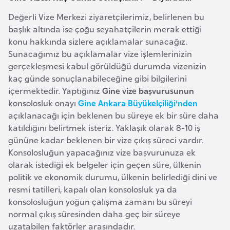
i
b
Değerli Vize Merkezi ziyaretçilerimiz, belirlenen bu
başlık altında ise çoğu seyahatçilerin merak ettiği
u
konu hakkında sizlere açıklamalar sunacağız.
t
Sunacağımız bu açıklamalar vize işlemlerinizin
i
gerçekleşmesi kabul görüldüğü durumda vizenizin
kaç günde sonuçlanabileceğine gibi bilgilerini
Ç
içermektedir. Yaptığınız
Gine vize başvurusunun
i
konsolosluk onayı
Gine Ankara Büyükelçiliği'nden
n
açıklanacağı için beklenen bu süreye ek bir süre daha
katıldığını belirtmek isteriz. Yaklaşık olarak 8-10 iş
gününe kadar beklenen bir vize çıkış süreci vardır.
D
Konsolosluğun yapacağınız vize başvurunuza ek
a
olarak istediği ek belgeler için geçen süre, ülkenin
n
politik ve ekonomik durumu, ülkenin belirlediği dini ve
i
resmi tatilleri, kapalı olan konsolosluk ya da
m
konsolosluğun yoğun çalışma zamanı bu süreyi
a
normal çıkış süresinden daha geç bir süreye
r
uzatabilen faktörler arasındadır.