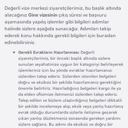
l
Değerli vize merkezi ziyaretçilerimiz, bu başlık altında
g
alacağınız
Gine vizesinin
çıkış süresi ve başvuru
a
aşamasında yapılış işlemler gibi bilgileri adımlar
r
halinde sizlere aşağıda sunacağız. Adımları takip
i
ederek konu hakkında gerekli bilgileri için buradan
s
edinebilirsiniz.
t
Gerekli Evrakların Hazırlanması:
Değerli
a
ziyaretçilerimiz, bir önceki başlık altında sizlere
n
sunulan seyahatinize uygun bir kategoriyi belirleyerek
işlemleriniz için bu yönde evraklar hazırlamanızı
sizlerden talep ederiz. Sizlerden istenilen belgeleri
B
doğru ve eksiksiz bir şekilde hazırlamanız gerektiğini
u
önemle belirtiriz. Hazırladığınız belgeleri kargo ile ya
da elden ofisimize iletmenizi sizlerden talep ederiz.
r
Talep edilen ve bizlere ulaştırdığınız belgeleri dikkatli
k
bir şekilde incelemeye alıp, eksik veya yanlış hazırlanış
i
evrak olduğu durumlarda sizlerle iletişime geçerek
n
çıkan yanlışı düzletmeniz esnasında gereken yardımı
sizlere sağlarız. Bu adımı da eksiksiz ve doğru bir
a