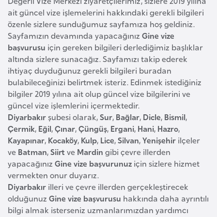
Değerli Vize Merkezi ziyaretçilerimiz, sizlere 2019 yılına
a
ait güncel vize işlemelerini hakkındaki gerekli bilgileri
özenle sizlere sunduğumuz sayfamıza hoş geldiniz.
A
Sayfamızın devamında yapacağınız
Gine vize
z
başvurusu
için gereken bilgileri derlediğimiz başlıklar
e
altında sizlere sunacağız. Sayfamızı takip ederek
r
ihtiyaç duyduğunuz gerekli bilgileri buradan
bulabileceğinizi belirtmek isteriz. Edinmek istediğiniz
b
bilgiler 2019 yılına ait olup güncel vize bilgilerini ve
a
güncel vize işlemlerini içermektedir.
y
Diyarbakır
şubesi olarak,
Sur
,
Bağlar
,
Dicle
,
Bismil
,
c
Çermik
,
Eğil
,
Çınar
,
Çüngüş
,
Ergani
,
Hani
,
Hazro
,
a
Kayapınar
,
Kocaköy
,
Kulp
,
Lice
,
Silvan
,
Yenişehir
ilçeler
n
ve
Batman
,
Siirt
ve
Mardin
gibi çevre illerden
yapacağınız
Gine vize başvurunuz
için sizlere hizmet
B
vermekten onur duyarız.
Diyarbakır
illeri ve çevre illerden gerçekleştirecek
a
olduğunuz
Gine vize başvurusu
hakkında daha ayrıntılı
h
bilgi almak isterseniz uzmanlarımızdan yardımcı
r