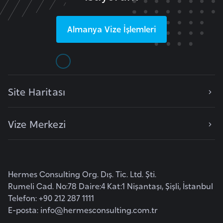
E
t
i
Almanya
Vize İşlemleri
y
o
p
y
Site Haritası
a
F
Vize Merkezi
i
l
d
i
Hermes Consulting Org. Dış. Tic. Ltd. Şti.
Rumeli Cad. No:78 Daire:4 Kat:1 Nişantaşı, Şişli, İstanbul
ş
Telefon: +90 212 287 1111
i
E-posta:
info@hermesconsulting.com.tr
S