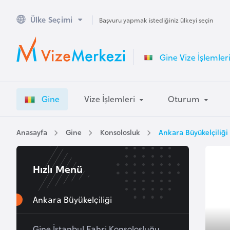
Ülke Seçimi
A
Başvuru yapmak istediğiniz ülkeyi seçin
v
u
Gine Vize İşlemler
s
t
r
Gine
Vize İşlemleri
Oturum
a
l
y
Anasayfa
Gine
Konsolosluk
Ankara Büyükelçiliği
a
Hızlı Menü
A
v
u
Ankara Büyükelçiliği
s
t
Gine İstanbul Fahri Konsolosluğu