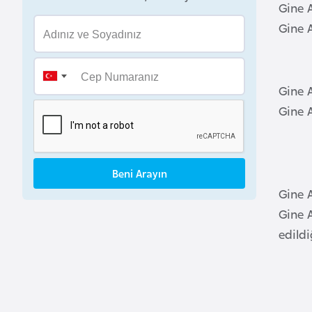
Gine A
a
Gine 
h
r
e
Gine 
y
n
Gine A
B
a
Beni Arayın
n
Gine A
g
Gine A
l
edildi
a
d
e
ş