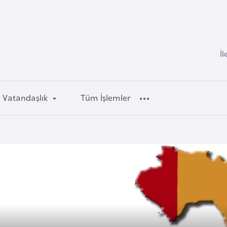
İl
i
Vatandaşlık
Tüm İşlemler