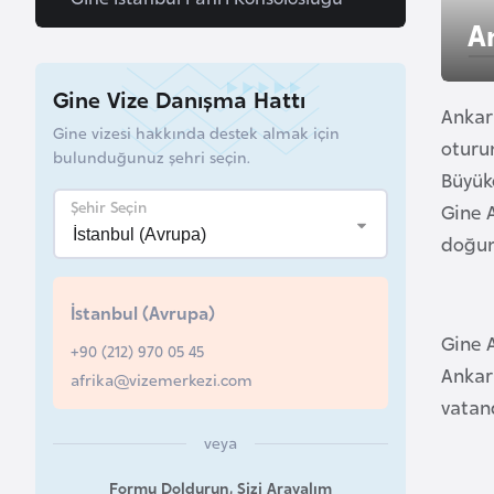
u
A
r
y
Gine Vize Danışma Hattı
a
Ankar
Gine vizesi hakkında destek almak için
oturu
bulunduğunuz şehri seçin.
A
Büyüke
z
Şehir Seçin
Gine A
e
doğum
r
b
İstanbul (Avrupa)
a
Gine 
y
+90 (212) 970 05 45
c
Ankara
afrika@vizemerkezi.com
a
vatand
n
veya
Formu Doldurun, Sizi Arayalım
B