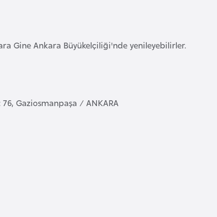
a Gine Ankara Büyükelçiliği'nde yenileyebilirler.
o: 76, Gaziosmanpaşa / ANKARA