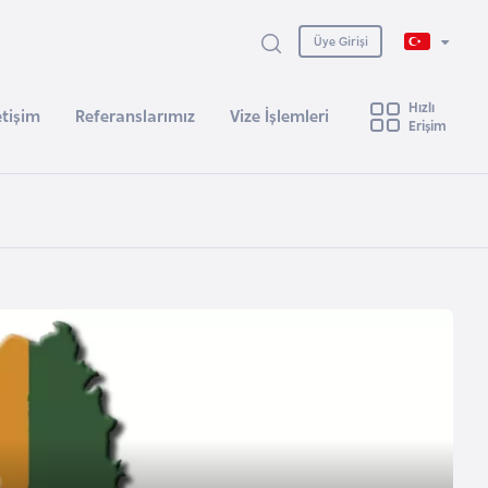
Üye Girişi
Hızlı
etişim
Referanslarımız
Vize İşlemleri
Erişim