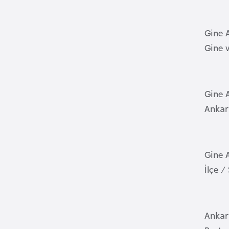
B
e
Gine 
n
Gine v
i
n
B
Gine A
o
Ankar
s
n
a
Gine A
H
İlçe 
e
r
s
e
Ankar
k