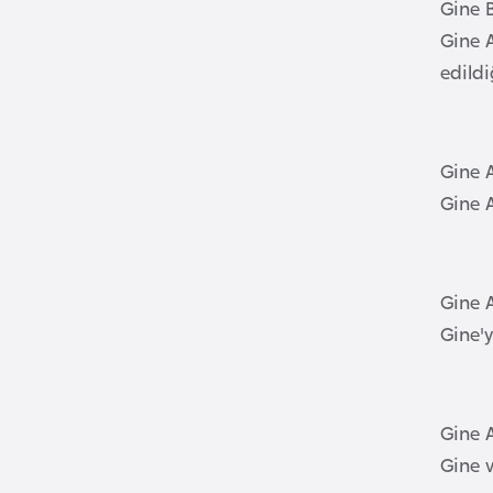
Gine B
B
Gine A
e
edildi
l
a
r
Gine A
u
Gine 
s
B
Gine A
e
l
Gine'y
ç
i
k
Gine A
a
Gine v