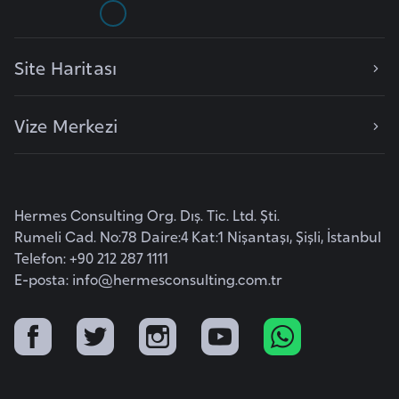
F
a
s
Site Haritası
o
Vize Merkezi
Ç
a
d
Hermes Consulting Org. Dış. Tic. Ltd. Şti.
Ç
Rumeli Cad. No:78 Daire:4 Kat:1 Nişantaşı, Şişli, İstanbul
e
Telefon: +90 212 287 1111
E-posta:
info@hermesconsulting.com.tr
k
C
u
m
h
u