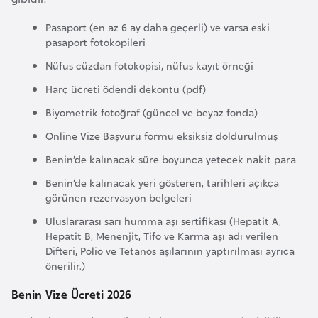
i
n
Pasaport (en az 6 ay daha geçerli) ve varsa eski
pasaport fotokopileri
B
Nüfus cüzdan fotokopisi, nüfus kayıt örneği
o
Harç ücreti ödendi dekontu (pdf)
s
Biyometrik fotoğraf (güncel ve beyaz fonda)
n
Online Vize Başvuru formu eksiksiz doldurulmuş
a
H
Benin’de kalınacak süre boyunca yetecek nakit para
e
Benin’de kalınacak yeri gösteren, tarihleri açıkça
r
görünen rezervasyon belgeleri
s
Uluslararası sarı humma aşı sertifikası (Hepatit A,
e
Hepatit B, Menenjit, Tifo ve Karma aşı adı verilen
k
Difteri, Polio ve Tetanos aşılarının yaptırılması ayrıca
önerilir.)
B
Benin Vize Ücreti 2026
u