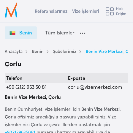
u
Hızlı
s
Referanslarımız
Vize İşlemleri
Başvuru yapmak istediğiniz ülkeyi seçin
Erişim
B
İ
Üye
t
Ülke Seçimi
e
Girişi
r
n
l
Benin
Tüm İşlemler
a
i
l
e
n
y
V
Anasayfa
Benin
Şubelerimiz
Benin Vize Merkezi, Çor
t
a
i
Çorlu
z
i
e
A
Telefon
E-posta
İ
ş
v
ş
+90 (212) 963 50 81
corlu@vizemerkezi.com
u
i
l
s
Benin Vize Merkezi, Çorlu
e
m
t
m
Benin Cumhuriyeti vize işlemleri için
Benin Vize Merkezi,
u
l
Çorlu
ofisimiz aracılığıyla başvuru yapabilirsiniz. Vize
r
e
işlemlerinizi Çorlu ve çevre illerden başlatmak için
y
r
+902129635081
numaralı hattımızı arayabilir ya da