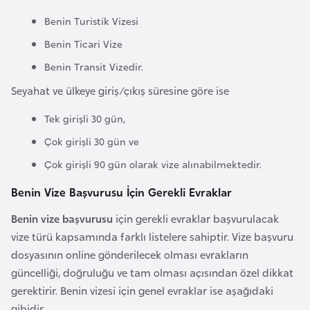
a
Benin Turistik Vizesi
r
Benin Ticari Vize
u
Benin Transit Vizedir.
s
Seyahat ve ülkeye giriş/çıkış süresine göre ise
B
Tek girişli 30 gün,
e
Çok girişli 30 gün ve
l
Çok girişli 90 gün olarak vize alınabilmektedir.
ç
i
Benin Vize Başvurusu İçin Gerekli Evraklar
k
Benin vize başvurusu
için gerekli evraklar başvurulacak
a
vize türü kapsamında farklı listelere sahiptir. Vize başvuru
dosyasının online gönderilecek olması evrakların
B
güncelliği, doğruluğu ve tam olması açısından özel dikkat
e
gerektirir. Benin vizesi için genel evraklar ise aşağıdaki
n
gibidir.