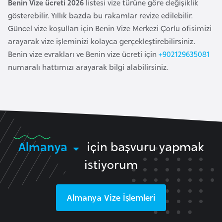
Benin Vize ücreti 2026
listesi vize türüne göre değişiklik
l
gösterebilir. Yıllık bazda bu rakamlar revize edilebilir.
g
Güncel vize koşulları için Benin Vize Merkezi Çorlu ofisimizi
a
arayarak vize işleminizi kolayca gerçekleştirebilirsiniz.
r
Benin vize evrakları ve Benin vize ücreti için
+902129635081
i
numaralı hattımızı arayarak bilgi alabilirsiniz.
s
t
a
n
B
Almanya
için başvuru yapmak
u
istiyorum
r
k
i
Almanya
Vize İşlemleri
n
a