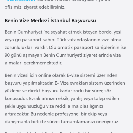
a
i
ofisimizi ziyaret edebilirsiniz.
Benin Vize Merkezi İstanbul Başvurusu
A
z
Benin Cumhuriyeti’ne seyahat etmek isteyen bordo, yeşil
e
veya gri pasaport sahibi Türk vatandaşlarının vize alma
r
zorunlulukları vardır. Diplomatik pasaport sahiplerinin ise
b
90 günü aşmayan Benin Cumhuriyeti ziyaretlerinde vize
a
almaları gerekmemektedir.
y
c
Benin vizesi için online olarak E-vize sistemi üzerinden
a
başvuru yapılmaktadır. E- Vize evrakları sistem üzerinden
n
yüklenir ve direkt başvuru kadar zorlu bir süreç söz
konusudur. Evraklarınızın eksik, yanlış veya talep edilen
şekle uygunsuzluğu vize reddi alma olasılığınızı
B
artıracaktır. Bu nedenle profesyonel bir ekip veya
a
danışmanla birlikte süreci tamamlamanızı öneriyoruz.
h
r