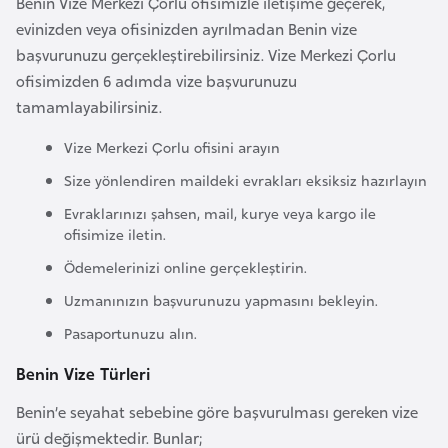
Benin Vize Merkezi Çorlu ofisimizle iletişime geçerek,
e
evinizden veya ofisinizden ayrılmadan Benin vize
y
başvurunuzu gerçekleştirebilirsiniz. Vize Merkezi Çorlu
n
ofisimizden 6 adımda vize başvurunuzu
tamamlayabilirsiniz.
B
Vize Merkezi Çorlu ofisini arayın
a
n
Size yönlendiren maildeki evrakları eksiksiz hazırlayın
g
Evraklarınızı şahsen, mail, kurye veya kargo ile
l
ofisimize iletin.
a
Ödemelerinizi online gerçekleştirin.
d
Uzmanınızın başvurunuzu yapmasını bekleyin.
e
Pasaportunuzu alın.
ş
Benin Vize Türleri
B
Benin’e seyahat sebebine göre başvurulması gereken vize
e
ürü değişmektedir. Bunlar;
l