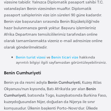
vizesine tabidir. Yalnızca Diplomatik pasaport sahibi T.C.
a
vatandaşları Benin vizesinden muaftır. Diplomatik
r
pasaport sahiplerinin vize izin süreleri 90 güne kadardır.
u
Benin vize başvuruları sırasında Benin Büyükelçiliği’nde
s
hazır bulunmanıza gerek yoktur. Başvuru işlemleriniz
Afrika Departmanı temsilcililerimiz tarafından online
B
olarak tamamlanmakta vizeniz e-mail adresinize online
e
olarak gönderilmektedir.
l
Benin turist vizesi
ve
Benin ticari vize
hakkında
ç
ayrıntılı bilgiyi ilgili sayfamızdan görüntüleyebilirsiniz.
i
Benin Cumhuriyeti
k
a
Benin ya da resmi adıyla
Benin Cumhuriyeti
, Kuzey Atlas
Okyanusu’nun kıyısında, Batı Afrika’da yer alan
Benin
B
Cumhuriyeti
, batısında Togo, kuzeybatısında Burkina Faso,
e
kuzeydoğusundan Nijer, doğudan da Nijerya ile sınır
n
komşusudur. Ülkenin başkenti Porto-Novo'dur. Ülkede