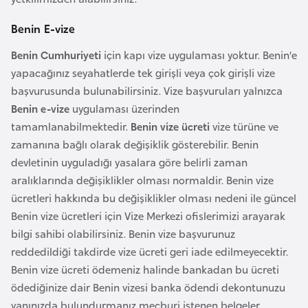
l
g
Benin E-vize
a
Benin Cumhuriyeti
için kapı vize uygulaması yoktur. Benin’e
r
yapacağınız seyahatlerde tek girişli veya çok girişli vize
i
başvurusunda bulunabilirsiniz. Vize başvuruları yalnızca
s
Benin e-vize
uygulaması üzerinden
t
tamamlanabilmektedir.
Benin vize ücreti
vize türüne ve
a
zamanına bağlı olarak değişiklik gösterebilir. Benin
n
devletinin uyguladığı yasalara göre belirli zaman
aralıklarında değişiklikler olması normaldir. Benin vize
B
ücretleri hakkında bu değişiklikler olması nedeni ile güncel
u
Benin vize ücretleri için Vize Merkezi ofislerimizi arayarak
r
bilgi sahibi olabilirsiniz. Benin vize başvurunuz
k
reddedildiği takdirde vize ücreti geri iade edilmeyecektir.
i
Benin vize ücreti ödemeniz halinde bankadan bu ücreti
n
ödediğinize dair Benin vizesi banka ödendi dekontunuzu
a
yanınızda bulundurmanız mecburi istenen belgeler