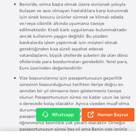
Benin’de, sıtma başta olmak üzere sivrisinek yoluyla
e
bulaşan ve aşısı olmayan hastalıklara karşı korunmak
n
için sinek kovucu ürünler sürmek ve klimalı odada
i
ve/veya cibinlik altında uyumanız tavsiye
edilmektedir. Kredi kartı uygulaması bulunmaktadır
s
ancak kullanımı yaygın değildir. Bu yüzden
t
bankalarda işlem yaptırmak için müşteri olmak
a
gerektiğinden kısa süreli seyahat edecek
n
vatandaşların, büyük otellerde şubeleri de olan döviz
ofislerinde para bozdurmaları gerekebilir. Yerel para,
Euro üzerinden değerlendirilir.
E
Vize başvurularınız için pasaportunuzun geçerlilik
s
süresinin başvurduğunuz tarihten ileriye doğru en
t
azından bir yıl olmasına özen göstermeniz tavsiye
o
olunur. Pasaportunuzun süresi ne kadar uzun ise işiniz
o derecede kolay olacaktır. Ayrıca vizeden muaf olma
n
durumunda olanlarınız dahi gideceğiniz ülkenin
y
Whatsapp
Hemen Başvur
pasaportunuzda aradığı geçerlilik süresini
a
öğrenmeniz kesinlikle çok yararlı olacaktır. Örneğin
pasaportunuzun süresi beş yıl ama Benin vize izniniz
üç hafta ise Benin’de maksimum üç hafta