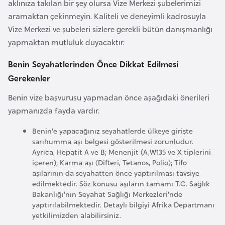
aklınıza takılan bir şey olursa Vize Merkezi şubelerimizi
o
aramaktan çekinmeyin. Kaliteli ve deneyimli kadrosuyla
Vize Merkezi ve şubeleri sizlere gerekli bütün danışmanlığı
B
yapmaktan mutluluk duyacaktır.
u
l
Benin Seyahatlerinden Önce Dikkat Edilmesi
g
Gerekenler
a
Benin vize başvurusu yapmadan önce aşağıdaki önerileri
r
yapmanızda fayda vardır.
i
s
Benin’e yapacağınız seyahatlerde ülkeye girişte
t
sarıhumma aşı belgesi gösterilmesi zorunludur.
Ayrıca, Hepatit A ve B; Menenjit (A,W135 ve X tiplerini
a
içeren); Karma aşı (Difteri, Tetanos, Polio); Tifo
n
aşılarının da seyahatten önce yaptırılması tavsiye
edilmektedir. Söz konusu aşıların tamamı T.C. Sağlık
Bakanlığı’nın Seyahat Sağlığı Merkezleri’nde
E
yaptırılabilmektedir. Detaylı bilgiyi Afrika Departmanı
r
yetkilimizden alabilirsiniz.
m