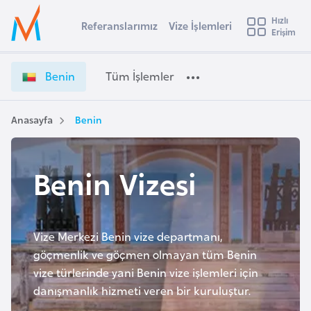
u
Hızlı
s
Referanslarımız
Vize İşlemleri
Başvuru yapmak istediğiniz ülkeyi seçin
Erişim
B
İ
Üye
t
Ülke Seçimi
e
Girişi
r
n
l
Benin
Tüm İşlemler
a
i
l
e
n
y
V
Anasayfa
Benin
t
a
i
z
i
e
Benin Vizesi
A
İ
ş
v
ş
u
i
l
s
e
Vize Merkezi Benin vize departmanı,
m
t
m
göçmenlik ve göçmen olmayan tüm Benin
u
l
vize türlerinde yani Benin vize işlemleri için
r
e
danışmanlık hizmeti veren bir kuruluştur.
y
r