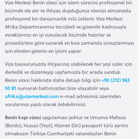
Vize Merkezi Benin vizesi için işlem sürecini profesyonel bir
e
biçimde ele alır ve ihtiyaç duyduğunuz vizenizi almanızda
y
profesyonel bir danışmanlık rolü üstlenir. Vize Merkezi
n
Afrika Departmanımız tecrübeli ve güvenilir kadrosuyla
evraklarınızı en iyi sunulacak biçimde hazırlar ve
B
prosedürlere göre sunarak en kısa zamanda sonuçlanması
a
için elinden gelenin en iyisini yapar.
n
g
Vize başvurunuzda ihtiyacınız olabilecek her şeyi sizler için
l
derledik ve düzenleyip sayfamızda bir arada sunduk.
a
Benin vizesi hakkında daha detaylı bilgi için
+90 (212) 963
d
50 81
numaralı hattımızdan bize ulaşabilir veya
e
afrika@vizemerkezi.com
e-mail adresimiz üzerinden
ş
sorularınızı yazılı olarak iletebilirsiniz.
Benin kapı vizesi
uygulaması yoktur ve Umuma Mahsus
B
(Bordo), Hususi (Yeşil), Hizmet (Gri) pasaport türü ayrımı
e
olmaksızın Türkiye Cumhuriyeti vatandaşları Benin
l