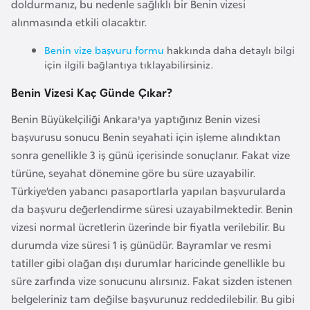
doldurmanız, bu nedenle sağlıklı bir Benin vizesi
r
alınmasında etkili olacaktır.
i
Benin vize başvuru formu
hakkında daha detaylı bilgi
y
için ilgili bağlantıya tıklayabilirsiniz.
e
t
Benin Vizesi Kaç Günde Çıkar?
i
Benin Büyükelçiliği Ankara'ya yaptığınız Benin vizesi
başvurusu sonucu Benin seyahati için işleme alındıktan
C
sonra genellikle 3 iş günü içerisinde sonuçlanır. Fakat vize
e
türüne, seyahat dönemine göre bu süre uzayabilir.
z
Türkiye’den yabancı pasaportlarla yapılan başvurularda
a
da başvuru değerlendirme süresi uzayabilmektedir. Benin
y
vizesi normal ücretlerin üzerinde bir fiyatla verilebilir. Bu
i
durumda vize süresi 1 iş günüdür. Bayramlar ve resmi
r
tatiller gibi olağan dışı durumlar haricinde genellikle bu
süre zarfında vize sonucunu alırsınız. Fakat sizden istenen
C
belgeleriniz tam değilse başvurunuz reddedilebilir. Bu gibi