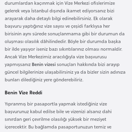
i
durumlardan kaçınmak için Vize Merkezi ofislerimize
b
gelerek veya İstanbul dışında ikamet ediyorsanız bizi
u
arayarak daha detaylı bilgi edinebilirsiniz. Ek olarak
t
başvuru yaptığınız vize sayısı ve çeşidi farklıysa her
i
birisinin aynı sürede sonuçlanmama gibi bir durumun da
oluşması olasılık dâhilindedir. Böyle bir durumda başka
bir ilde yaşıyor iseniz bazı sıkıntılarınız olması normaldir.
Ç
Ancak Vize Merkezimiz aracılığıyla vize başvurusu
i
yapmışsanız
Benin vizesi
sonuçları hakkında bizi arayıp
n
güncel bilgilerinize ulaşabilirsiniz ya da bizler sizin adınıza
bunları dilediğiniz yere gönderebiliriz.
D
a
Benin Vize Reddi
n
Yıpranmış bir pasaportla yapmak istediğiniz vize
i
başvurunuz kabul edilse bile ve vizenizi alsanız dahi
m
sınırdan geri çevrilme olasılığı yüksek bir meziyet
a
içerecektir. Bu bağlamda pasaportunuzun temiz ve
r