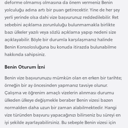
deforme olmamış olmasına da önem vermeniz Benin
k
yolculuğu adına artı bir puan getirecektir. Yine de her şey
a
yerli yerinde olsa dahi vize başvurunuz reddedilebilir. Ret
sebebini açıklama zorunluluğu bulunmamakla birlikte
D
bazı ülkeler yazılı veya sözlü açıklama yapıp nedeni size
e
açıklayabilir. Böyle bir durumla karşılaşmanız halinde
m
Benin Konsolosluğuna bu konuda itirazda bulunabilme
o
hakkında sahipsiniz.
k
r
Benin Oturum İzni
a
Benin vize başvurunuzu mümkün olan en erken bir tarihte;
t
örneğin bir ay öncesinden yapmanız tavsiye olunur.
i
Çalışma ve öğrenim amaçlı vizelerin alınması durumu
k
ülkeden ülkeye değişmekle beraber Benin vizesi bazen
K
normalden daha uzun bir zaman alabilmektedir. Hangi
o
vize türünden başvuru yapacağınızı bilirseniz bu süreyi en
n
iyi şekilde ayarlayabilirsiniz. Bu sebeple Benin vizesi için
g