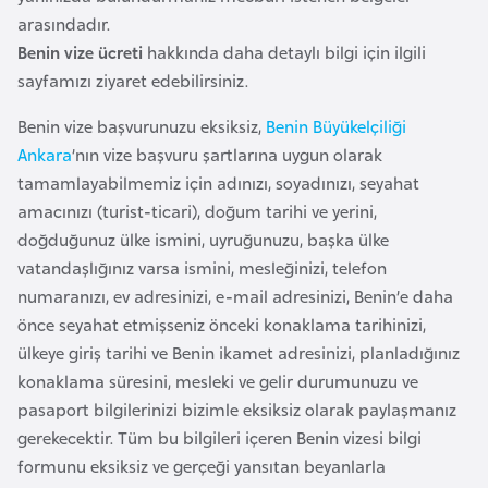
F
arasındadır.
a
Benin vize ücreti
hakkında daha detaylı bilgi için ilgili
s
sayfamızı ziyaret edebilirsiniz.
o
Benin vize başvurunuzu eksiksiz,
Benin Büyükelçiliği
Ankara
’nın vize başvuru şartlarına uygun olarak
Ç
tamamlayabilmemiz için adınızı, soyadınızı, seyahat
a
amacınızı (turist-ticari), doğum tarihi ve yerini,
d
doğduğunuz ülke ismini, uyruğunuzu, başka ülke
vatandaşlığınız varsa ismini, mesleğinizi, telefon
Ç
numaranızı, ev adresinizi, e-mail adresinizi, Benin’e daha
e
önce seyahat etmişseniz önceki konaklama tarihinizi,
k
ülkeye giriş tarihi ve Benin ikamet adresinizi, planladığınız
C
konaklama süresini, mesleki ve gelir durumunuzu ve
u
pasaport bilgilerinizi bizimle eksiksiz olarak paylaşmanız
m
gerekecektir. Tüm bu bilgileri içeren Benin vizesi bilgi
h
formunu eksiksiz ve gerçeği yansıtan beyanlarla
u