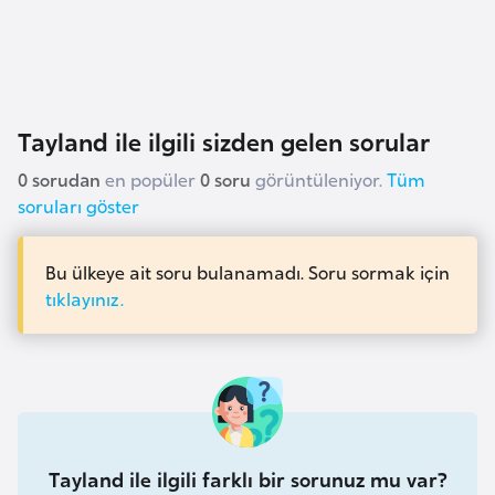
k
a
D
Tayland ile ilgili sizden gelen sorular
e
m
0 sorudan
en popüler
0 soru
görüntüleniyor.
Tüm
o
soruları göster
k
r
Bu ülkeye ait soru bulanamadı. Soru sormak için
a
tıklayınız.
t
i
k
K
o
n
Tayland ile ilgili farklı bir sorunuz mu var?
g