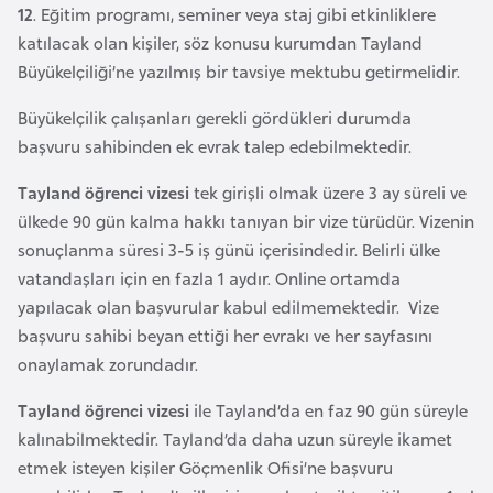
12
. Eğitim programı, seminer veya staj gibi etkinliklere
F
katılacak olan kişiler, söz konusu kurumdan Tayland
a
Büyükelçiliği’ne yazılmış bir tavsiye mektubu getirmelidir.
s
o
Büyükelçilik çalışanları gerekli gördükleri durumda
başvuru sahibinden ek evrak talep edebilmektedir.
Ç
Tayland öğrenci vizesi
tek girişli olmak üzere 3 ay süreli ve
a
ülkede 90 gün kalma hakkı tanıyan bir vize türüdür. Vizenin
d
sonuçlanma süresi 3-5 iş günü içerisindedir. Belirli ülke
vatandaşları için en fazla 1 aydır. Online ortamda
Ç
yapılacak olan başvurular kabul edilmemektedir. Vize
e
başvuru sahibi beyan ettiği her evrakı ve her sayfasını
k
onaylamak zorundadır.
C
u
Tayland öğrenci vizesi
ile Tayland’da en faz 90 gün süreyle
m
kalınabilmektedir. Tayland’da daha uzun süreyle ikamet
h
etmek isteyen kişiler Göçmenlik Ofisi’ne başvuru
u