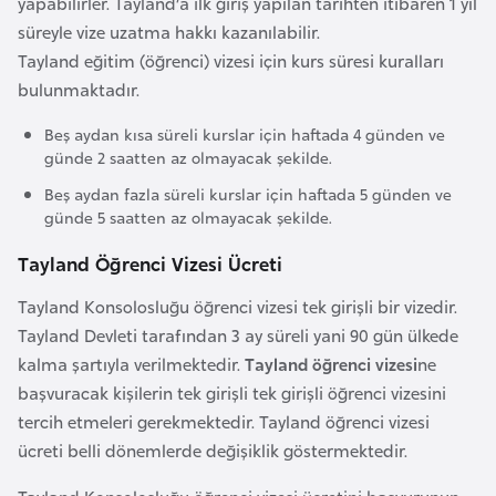
yapabilirler. Tayland’a ilk giriş yapılan tarihten itibaren 1 yıl
r
süreyle vize uzatma hakkı kazanılabilir.
i
Tayland eğitim (öğrenci) vizesi için kurs süresi kuralları
y
bulunmaktadır.
e
Beş aydan kısa süreli kurslar için haftada 4 günden ve
t
günde 2 saatten az olmayacak şekilde.
i
Beş aydan fazla süreli kurslar için haftada 5 günden ve
günde 5 saatten az olmayacak şekilde.
C
Tayland Öğrenci Vizesi Ücreti
e
z
Tayland Konsolosluğu öğrenci vizesi tek girişli bir vizedir.
a
Tayland Devleti tarafından 3 ay süreli yani 90 gün ülkede
y
kalma şartıyla verilmektedir.
Tayland öğrenci vizesi
ne
i
başvuracak kişilerin tek girişli tek girişli öğrenci vizesini
r
tercih etmeleri gerekmektedir. Tayland öğrenci vizesi
ücreti belli dönemlerde değişiklik göstermektedir.
C