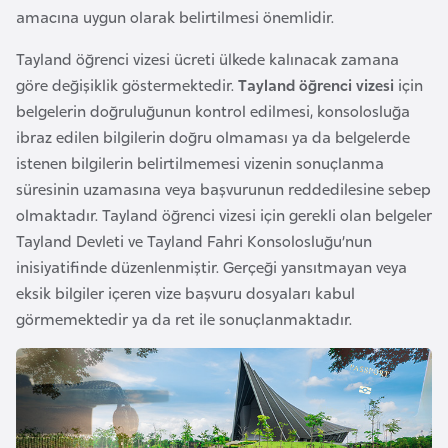
amacına uygun olarak belirtilmesi önemlidir.
a
r
Tayland öğrenci vizesi ücreti ülkede kalınacak zamana
u
göre değişiklik göstermektedir.
Tayland öğrenci vizesi
için
s
belgelerin doğruluğunun kontrol edilmesi, konsolosluğa
ibraz edilen bilgilerin doğru olmaması ya da belgelerde
B
istenen bilgilerin belirtilmemesi vizenin sonuçlanma
e
süresinin uzamasına veya başvurunun reddedilesine sebep
l
olmaktadır. Tayland öğrenci vizesi için gerekli olan belgeler
ç
Tayland Devleti ve Tayland Fahri Konsolosluğu’nun
i
inisiyatifinde düzenlenmiştir. Gerçeği yansıtmayan veya
k
eksik bilgiler içeren vize başvuru dosyaları kabul
a
görmemektedir ya da ret ile sonuçlanmaktadır.
B
e
n