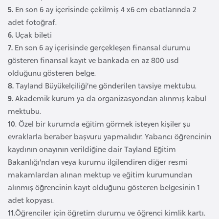
l
5.
En son 6 ay içerisinde çekilmiş 4 x6 cm ebatlarında 2
g
adet fotoğraf.
a
6.
Uçak bileti
r
7.
En son 6 ay içerisinde gerçekleşen finansal durumu
i
gösteren finansal kayıt ve bankada en az 800 usd
s
olduğunu gösteren belge.
t
8.
Tayland Büyükelçiliği’ne gönderilen tavsiye mektubu.
a
9.
Akademik kurum ya da organizasyondan alınmış kabul
n
mektubu.
10
. Özel bir kurumda eğitim görmek isteyen kişiler şu
evraklarla beraber başvuru yapmalıdır. Yabancı öğrencinin
B
kaydının onayının verildiğine dair Tayland Eğitim
u
Bakanlığı’ndan veya kurumu ilgilendiren diğer resmi
r
makamlardan alınan mektup ve eğitim kurumundan
k
alınmış öğrencinin kayıt olduğunu gösteren belgesinin 1
i
adet kopyası.
n
11
.Öğrenciler için öğretim durumu ve öğrenci kimlik kartı.
a