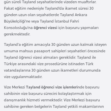
gün süreli Tayland seyahatlerinde vizeden muaftırlar.
a
e
r
Fakat eğitim nedeniyle Tayland’da ikamet süresi 30
i
günden uzun olan seyahatlerde Tayland Ankara
A
Büyükelçiliği’ne veya Tayland İstanbul Fahri
z
Konsolosluğu’na
öğrenci vizesi
için başvuru yapmaları
e
gerekmektedir.
r
b
Tayland’a eğitim amacıyla 30 günden uzun kalmak isteyen
a
umuma mahsus pasaport sahipleri seyahatleri öncesinde
y
Tayland öğrenci vizesi almaları gereklidir. Tayland ile
c
Türkiye arasındaki vize prosedürüne istinaden Türk
a
vatandaşlarına 30 günden uzun ikametleri durumunda
n
vize uygulanmaktadır.
Vize Merkezi
Tayland öğrenci vize işlemleri
nde başvuru
B
sahibinin vize başvuru sürecini kolaylaştırmak için
a
danışmanlık hizmeti vermektedir. Vize Merkezi başvuru
h
sahibine gereken belgelerin Tayland yetkili makamlarının
r