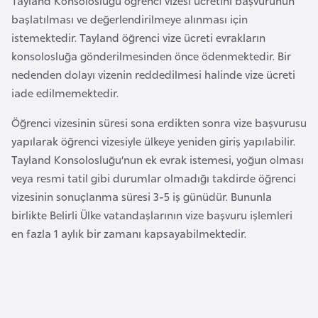
Tayland Konsolosluğu öğrenci vizesi ücretini başvurunun
i
başlatılması ve değerlendirilmeye alınması için
b
istemektedir. Tayland öğrenci vize ücreti evrakların
u
konsolosluğa gönderilmesinden önce ödenmektedir. Bir
t
nedenden dolayı vizenin reddedilmesi halinde vize ücreti
i
iade edilmemektedir.
Ç
Öğrenci vizesinin süresi sona erdikten sonra vize başvurusu
i
yapılarak öğrenci vizesiyle ülkeye yeniden giriş yapılabilir.
n
Tayland Konsolosluğu’nun ek evrak istemesi, yoğun olması
veya resmi tatil gibi durumlar olmadığı takdirde öğrenci
vizesinin sonuçlanma süresi 3-5 iş günüdür. Bununla
D
birlikte Belirli Ülke vatandaşlarının vize başvuru işlemleri
a
en fazla 1 aylık bir zamanı kapsayabilmektedir.
n
i
m
a
r