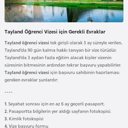
i
n
B
Tayland Öğrenci Vizesi için Gerekli Evraklar
o
s
Tayland öğrenci vizesi
tek girişli olarak 3 ay süreyle verilen,
n
Tayland’da 90 gün kalma hakkı tanıyan bir vize türüdür.
a
Tayland’da 3 aydan fazla eğitim alacak kişiler vizenin
H
süresinin bitmesinin ardından tekrar başvuru yapabilirler.
e
Tayland öğrenci vizesi
için başvuru sahibinin hazırlaması
r
gereken evraklar şunlardır:
s
----
e
k
1
. Seyahat sonrası için en az 6 ay geçerli pasaport.
2.
Pasaportta bilgilerin yer aldığı sayfanın fotokopisi.
B
3.
Kimlik fotokopisi
u
4.
Vize başvuru formu