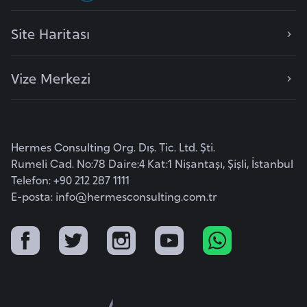
e
Site Haritası
n
i
s
Vize Merkezi
t
a
n
Hermes Consulting Org. Dış. Tic. Ltd. Şti.
E
Rumeli Cad. No:78 Daire:4 Kat:1 Nişantaşı, Şişli, İstanbul
Telefon: +90 212 287 1111
s
E-posta:
info@hermesconsulting.com.tr
t
o
n
y
a