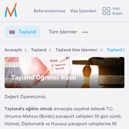
u
Hızlı
s
Referanslarımız
Vize İşlemleri
Başvuru yapmak istediğiniz ülkeyi seçin
Erişim
T
İ
Üye
t
Ülke Seçimi
a
Girişi
r
y
l
Tayland
Tüm İşlemler
a
l
l
e
a
y
n
Anasayfa
Tayland
Tayland Vize İşlemleri
Tayland Öğr
t
a
d
V
i
i
A
Tayland Öğrenci Vizesi
z
ş
v
e
u
i
İ
s
Değerli Ziyaretçimiz,
ş
m
t
l
Tayland’a eğitim almak
amacıyla seyahat edecek T.C.
u
e
Umuma Mahsus (Bordo) pasaport sahipleri 30 gün süreli,
r
m
Hizmet, Diplomatik ve Hususui pasaport sahiplerine 90
y
l