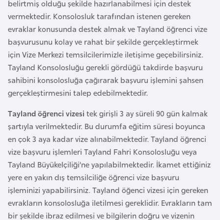
belirtmiş olduğu şekilde hazırlanabilmesi için destek
e
vermektedir. Konsolosluk tarafından istenen gereken
y
evraklar konusunda destek almak ve Tayland öğrenci vize
n
başvurusunu kolay ve rahat bir şekilde gerçekleştirmek
için Vize Merkezi temsilcilerimizle iletişime geçebilirsiniz.
B
Tayland Konsolosluğu gerekli gördüğü takdirde başvuru
a
sahibini konsolosluğa çağırarak başvuru işlemini şahsen
n
gerçekleştirmesini talep edebilmektedir.
g
l
Tayland öğrenci vizesi
tek girişli 3 ay süreli 90 gün kalmak
a
şartıyla verilmektedir. Bu durumfa eğitim süresi boyunca
d
en çok 3 aya kadar vize alınabilmektedir. Tayland öğrenci
e
vize başvuru işlemleri Tayland Fahri Konsolosluğu veya
ş
Tayland Büyükelçiliği’ne yapılabilmektedir. İkamet ettiğiniz
yere en yakın dış temsilciliğe öğrenci vize başvuru
işleminizi yapabilirsiniz. Tayland öğenci vizesi için gereken
B
evrakların konsolosluğa iletilmesi gereklidir. Evrakların tam
e
bir şekilde ibraz edilmesi ve bilgilerin doğru ve vizenin
l