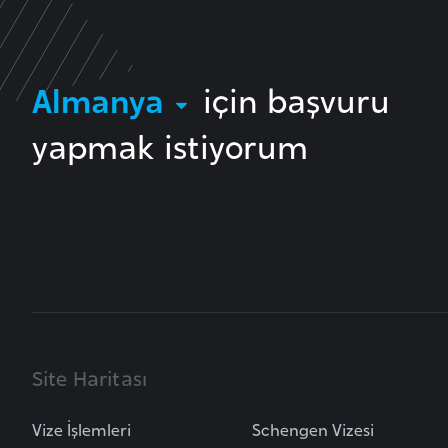
B
e
n
Almanya
için başvuru
i
n
yapmak istiyorum
B
o
s
n
a
H
e
r
Site Haritası
s
e
Vize İşlemleri
Schengen Vizesi
k