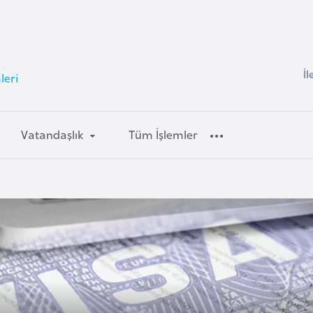
İl
leri
Vatandaşlık
Tüm İşlemler