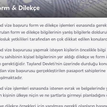
orm & Dilekçe
d vize başvuru form ve dilekçe işlemleri esnasında gerekl
ulan form ve dilekçe bilgilerinin yanlış bilgilerle dold
osluk yetkilileri tarafından en çok dikkat edilen konulard
d vize başvurusu yapmak isteyen kişilerin öncelikle bilgi
u sahibinin kişisel bilgilerinin yer aldığı dilekçe ve form 
 gerektiğidir. Tayland Devleti’nin üzerinde durduğu konu
dan vize başvurusu gerçekleştirilen pasaport sahiplerine
aşılmaktadır.
d vize işlemleri esnasında istenen evrak ve belgelerinde
n kişinin ülkeye niçin ve ne şartlarla girmeyi planladığı
e dilekçe örnekleri için yapılması gerekli olanların baş