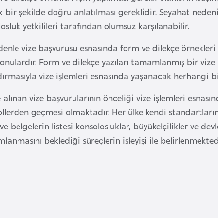
k bir şekilde doğru anlatılması gereklidir. Seyahat neden
osluk yetkilileri tarafından olumsuz karşılanabilir.
enle vize başvurusu esnasında form ve dilekçe örnekleri 
onulardır. Form ve dilekçe yazıları tamamlanmış bir vize
dırmasıyla vize işlemleri esnasında yaşanacak herhangi b
 alınan vize başvurularının önceliği vize işlemleri esnas
ollerden geçmesi olmaktadır. Her ülke kendi standartları
ve belgelerin listesi konsolosluklar, büyükelçilikler ve 
anmasını beklediği süreçlerin işleyişi ile belirlenmekted