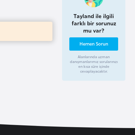
Tayland ile ilgili
farklı bir sorunuz
mu var?
Hemen Sorun
Alanlarında uzman
danışmanlarımız sorularınızı
en kısa süre içinde
cevaplayacaktır.