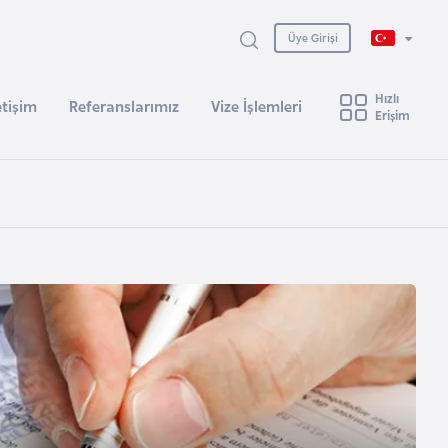
Üye Girişi
Hızlı
etişim
Referanslarımız
Vize İşlemleri
Erişim