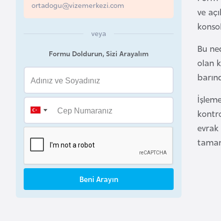
ortadogu@vizemerkezi.com
ve açı
a
h
konsol
veya
r
Bu ned
e
Formu Doldurun, Sizi Arayalım
olan k
y
barın
n
İşleme
B
kontr
a
evrak 
n
tamaml
g
l
a
Beni Arayın
d
e
ş