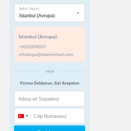
Şehir Seçin
B
e
l
a
İstanbul (Avrupa)
r
+902129700517
u
ortadogu@vizemerkezi.com
s
veya
B
e
Formu Doldurun, Sizi Arayalım
l
ç
i
k
a