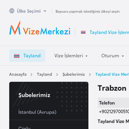
Ülke Seçimi
A
Başvuru yapmak istediğiniz ülkeyi seçin
v
u
Tayland Vize İşlem
s
t
r
Tayland
Vize İşlemleri
Oturum
a
l
y
Anasayfa
Tayland
Şubelerimiz
Tayland Vize Mer
a
Trabzon
Şubelerimiz
A
Telefon
v
+90212970051
u
İstanbul (Avrupa)
s
Tayland Vize M
t
Çorlu