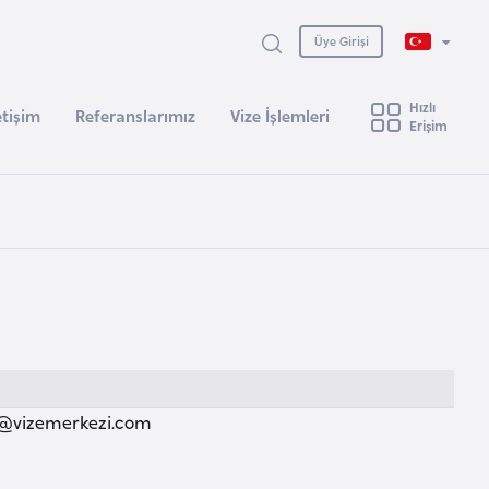
Üye Girişi
Hızlı
etişim
Referanslarımız
Vize İşlemleri
Erişim
@vizemerkezi.com