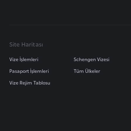
B
u
l
g
Site Haritası
a
r
Vize İşlemleri
Schengen Vizesi
i
s
Pasaport İşlemleri
Tüm Ülkeler
t
Vize Rejim Tablosu
a
n
B
u
r
k