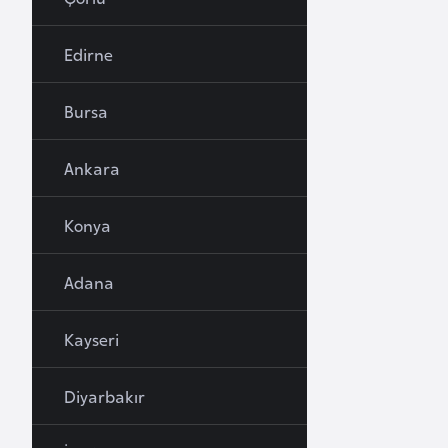
u
r
Edirne
y
a
Bursa
A
Ankara
z
e
Konya
r
b
Adana
a
y
c
Kayseri
a
n
Diyarbakır
B