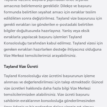
r
amacınızı belirlemeniz gereklidir. Dilekçe ve başvuru
i
formunda belirtilen seyahat amacı için evraklar teslim
y
edildikten sonra değiştirilmez. Tayland vize başvurusu için
e
gerekli evrakları ise gönderilen e-postadaki belirtilen
t
bilgiler doğultusunda hazırlayınız. Yanlış veya eksik
i
evraklarla yapılacak başvuru işlemleri Tayland
Konsolosluğu tarafından kabul edilmez. Tayland vizesi için
gereken evrakları hazırlarken desteğe ihtiyacınız olduğuna
C
Vize Merkezi temsilcilerimizi arayabilirsiniz.
e
z
Tayland Vize Ücreti
a
y
Tayland Konsolosluğu vize ücretini başvurunun işleme
i
alınması ve değerlendirilmesi için talep etmektedir. Güncel
r
vize ücretleri hakkında daha fazla bilgi Vize Merkezi
temsilcilerimizden alabilirsiniz. Vize ücreti başvuru
sahibinin evraklarının konsolosluğa gönderilmesinden
C
önce ödenir ve bir nedenden dolayı vizenin ret alması