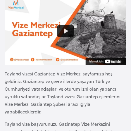
a
e
r
i
A
z
e
r
b
a
y
c
Tayland vizesi Gaziantep Vize Merkezi sayfamıza hoş
a
geldiniz. Gaziantep ve çevre illerde yaşayan Türkiye
n
Cumhuriyeti vatandaşları ve oturum izni olan yabancı
uyruklu vatandaşlar Tayland vizesi Gaziantep işlemlerini
Vize Merkezi Gaziantep Şubesi aracılığıyla
B
yapabileceklerdir.
a
h
Tayland vize başvurunuzu Gazinatep Vize Merkezini
r