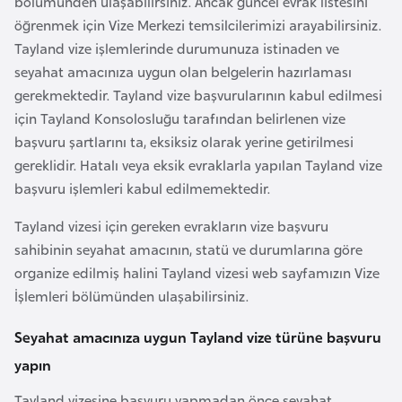
bölümünden ulaşabilirsiniz. Ancak güncel evrak listesini
F
öğrenmek için Vize Merkezi temsilcilerimizi arayabilirsiniz.
a
Tayland vize işlemlerinde durumunuza istinaden ve
s
seyahat amacınıza uygun olan belgelerin hazırlaması
o
gerekmektedir. Tayland vize başvurularının kabul edilmesi
için Tayland Konsolosluğu tarafından belirlenen vize
Ç
başvuru şartlarını ta, eksiksiz olarak yerine getirilmesi
a
gereklidir. Hatalı veya eksik evraklarla yapılan Tayland vize
d
başvuru işlemleri kabul edilmemektedir.
Tayland vizesi için gereken evrakların vize başvuru
Ç
sahibinin seyahat amacının, statü ve durumlarına göre
e
organize edilmiş halini Tayland vizesi web sayfamızın Vize
k
İşlemleri bölümünden ulaşabilirsiniz.
C
u
Seyahat amacınıza uygun Tayland vize türüne başvuru
m
yapın
h
u
Tayland vizesine başvuru yapmadan önce seyahat