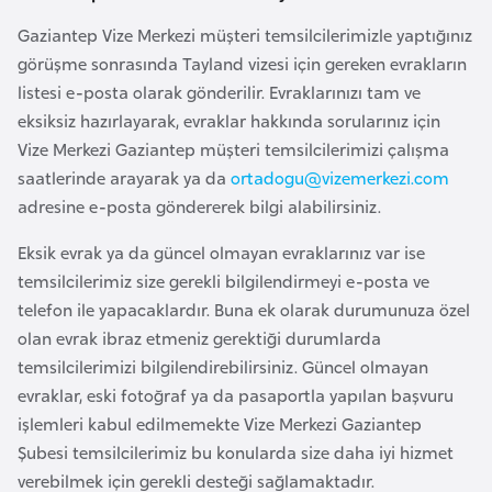
i
n
Gaziantep Vize Merkezi müşteri temsilcilerimizle yaptığınız
görüşme sonrasında Tayland vizesi için gereken evrakların
listesi e-posta olarak gönderilir. Evraklarınızı tam ve
B
eksiksiz hazırlayarak, evraklar hakkında sorularınız için
o
Vize Merkezi Gaziantep müşteri temsilcilerimizi çalışma
s
saatlerinde arayarak ya da
ortadogu@vizemerkezi.com
n
adresine e-posta göndererek bilgi alabilirsiniz.
a
H
Eksik evrak ya da güncel olmayan evraklarınız var ise
e
temsilcilerimiz size gerekli bilgilendirmeyi e-posta ve
r
telefon ile yapacaklardır. Buna ek olarak durumunuza özel
s
olan evrak ibraz etmeniz gerektiği durumlarda
e
temsilcilerimizi bilgilendirebilirsiniz. Güncel olmayan
k
evraklar, eski fotoğraf ya da pasaportla yapılan başvuru
işlemleri kabul edilmemekte Vize Merkezi Gaziantep
B
Şubesi temsilcilerimiz bu konularda size daha iyi hizmet
u
verebilmek için gerekli desteği sağlamaktadır.