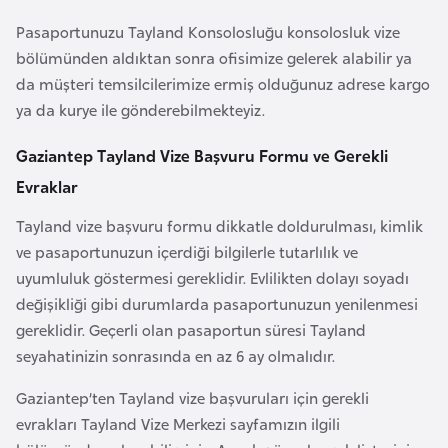
l
Pasaportunuzu Tayland Konsolosluğu konsolosluk vize
g
bölümünden aldıktan sonra ofisimize gelerek alabilir ya
a
da müşteri temsilcilerimize ermiş olduğunuz adrese kargo
r
ya da kurye ile gönderebilmekteyiz.
i
s
Gaziantep Tayland Vize Başvuru Formu ve Gerekli
t
Evraklar
a
n
Tayland vize başvuru formu dikkatle doldurulması, kimlik
ve pasaportunuzun içerdiği bilgilerle tutarlılık ve
uyumluluk göstermesi gereklidir. Evlilikten dolayı soyadı
B
değişikliği gibi durumlarda pasaportunuzun yenilenmesi
u
gereklidir. Geçerli olan pasaportun süresi Tayland
r
seyahatinizin sonrasında en az 6 ay olmalıdır.
k
i
Gaziantep’ten Tayland vize başvuruları için gerekli
n
evrakları Tayland Vize Merkezi sayfamızın ilgili
a