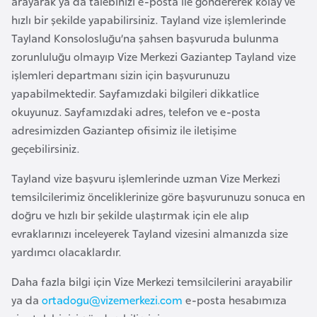
arayarak ya da talebinizi e-posta ile göndererek kolay ve
e
hızlı bir şekilde yapabilirsiniz. Tayland vize işlemlerinde
y
Tayland Konsolosluğu’na şahsen başvuruda bulunma
n
zorunluluğu olmayıp Vize Merkezi Gaziantep Tayland vize
işlemleri departmanı sizin için başvurunuzu
B
yapabilmektedir. Sayfamızdaki bilgileri dikkatlice
a
okuyunuz. Sayfamızdaki adres, telefon ve e-posta
n
adresimizden Gaziantep ofisimiz ile iletişime
g
geçebilirsiniz.
l
Tayland vize başvuru işlemlerinde uzman Vize Merkezi
a
temsilcilerimiz önceliklerinize göre başvurunuzu sonuca en
d
doğru ve hızlı bir şekilde ulaştırmak için ele alıp
e
evraklarınızı inceleyerek Tayland vizesini almanızda size
ş
yardımcı olacaklardır.
B
Daha fazla bilgi için Vize Merkezi temsilcilerini arayabilir
e
ya da
ortadogu@vizemerkezi.com
e-posta hesabımıza
l