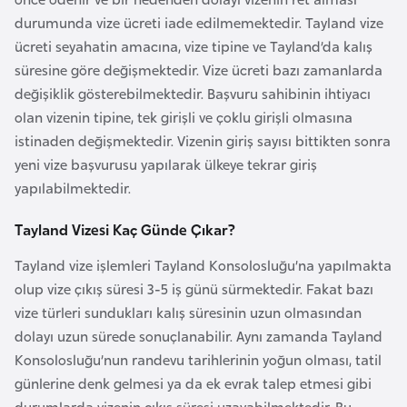
i
durumunda vize ücreti iade edilmemektedir. Tayland vize
b
ücreti seyahatin amacına, vize tipine ve Tayland’da kalış
u
süresine göre değişmektedir. Vize ücreti bazı zamanlarda
t
değişiklik gösterebilmektedir. Başvuru sahibinin ihtiyacı
i
olan vizenin tipine, tek girişli ve çoklu girişli olmasına
istinaden değişmektedir. Vizenin giriş sayısı bittikten sonra
Ç
yeni vize başvurusu yapılarak ülkeye tekrar giriş
i
yapılabilmektedir.
n
Tayland Vizesi Kaç Günde Çıkar?
D
Tayland vize işlemleri Tayland Konsolosluğu’na yapılmakta
a
olup vize çıkış süresi 3-5 iş günü sürmektedir. Fakat bazı
n
vize türleri sundukları kalış süresinin uzun olmasından
i
dolayı uzun sürede sonuçlanabilir. Aynı zamanda Tayland
m
Konsolosluğu’nun randevu tarihlerinin yoğun olması, tatil
a
günlerine denk gelmesi ya da ek evrak talep etmesi gibi
r
durumlarda vizenin çıkış süresi uzayabilmektedir. Bu