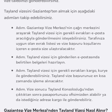
vize talebinizi gönderebilirsiniz.
a
Tayland vizesini Gaziantep’ten almak için aşağıdaki
r
adımları takip edebilirsiniz.
u
s
Adım. Gaziantep Vize Merkezi’nin çağrı merkezini
arayarak Tayland vizesi için gerekli evrakları e-posta
aracılığıyla gönderilmesini isteyebilirsiniz. Tarafınıza
B
uygun olan evrak listesi ve vize başvuru koşullarını
e
içeren e-posta size ulaştıralacaktır.
l
Adım. Tayland vizesi için gönderilen e-postasında
ç
belirtilen belgeleri hazırlayın.
i
Adım. Tayland vizesi için gerekli evrakları kargo, kurye
k
ile gönderebilirsiniz. Tayland vize başvurunuz en kısa
a
zamanda işleme alınacaktır.
Adım. Vize sonucu Tayland Konsolosluğu’ndan
B
çıktıktan sonra pasaportunuzu ofisimizden alabilir ya
da istediğiniz adrese kargo ile gönderebiliriz.
e
n
Gaziantep Vize Merkezi’nden Tayland Vizesi Nasıl Alınır?