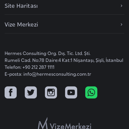
o
Site Haritası
B
Vize Merkezi
u
l
g
a
Hermes Consulting Org. Dış. Tic. Ltd. Şti.
r
Rumeli Cad. No:78 Daire:4 Kat:1 Nişantaşı, Şişli, İstanbul
i
Telefon: +90 212 287 1111
s
E-posta:
info@hermesconsulting.com.tr
t
a
n
E
r
m