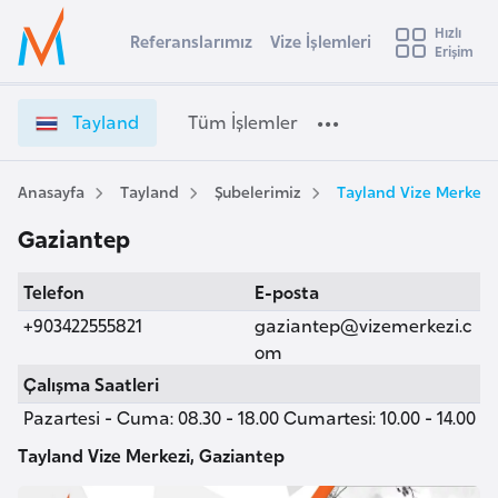
u
Hızlı
s
Referanslarımız
Vize İşlemleri
Başvuru yapmak istediğiniz ülkeyi seçin
Erişim
T
İ
Üye
t
Ülke Seçimi
a
Girişi
r
y
l
Tayland
Tüm İşlemler
a
l
l
e
a
y
n
Anasayfa
Tayland
Şubelerimiz
Tayland Vize Merkezi
t
a
d
Gaziantep
V
i
i
A
Telefon
E-posta
z
ş
v
e
+903422555821
gaziantep@vizemerkezi.c
u
i
İ
om
s
ş
Çalışma Saatleri
m
t
l
Pazartesi - Cuma: 08.30 - 18.00 Cumartesi: 10.00 - 14.00
u
e
r
m
Tayland Vize Merkezi, Gaziantep
y
l