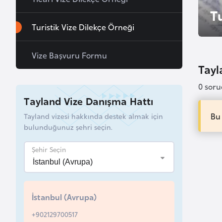
u
T
r
Turistik Vize Dilekçe Örneği
y
a
Vize Başvuru Formu
Tayla
A
0 sor
z
Tayland Vize Danışma Hattı
e
r
Bu
Tayland vizesi hakkında destek almak için
bulunduğunuz şehri seçin.
b
a
Şehir Seçin
y
c
a
n
İstanbul (Avrupa)
+902129700517
B