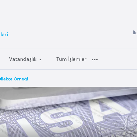
İl
leri
Vatandaşlık
Tüm İşlemler
Dilekçe Örneği