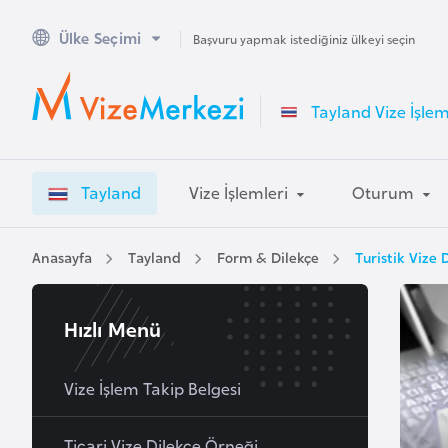
Ülke Seçimi
A
Başvuru yapmak istediğiniz ülkeyi seçin
v
u
Tayland Vize İşlem
s
t
r
Tayland
Vize İşlemleri
Oturum
a
l
y
Anasayfa
Tayland
Form & Dilekçe
Turistik Vize 
a
Hızlı Menü
A
v
u
Vize İşlem Takip Belgesi
s
t
Ticari Vize Dilekçe Örneği