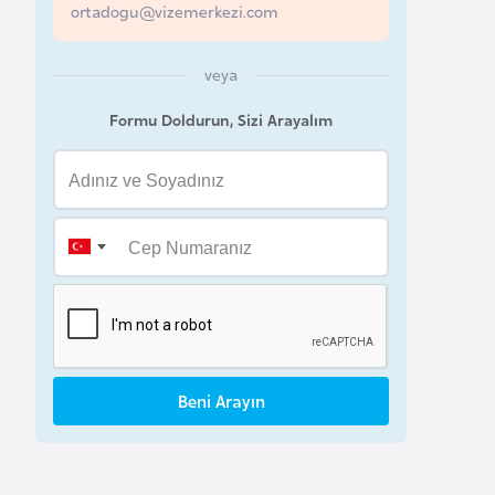
ortadogu@vizemerkezi.com
a
h
veya
r
e
Formu Doldurun, Sizi Arayalım
y
n
B
a
n
g
l
a
Beni Arayın
d
e
ş