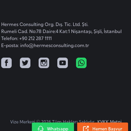
Hermes Consulting Org. Dış. Tic. Ltd. Şti.
Rumeli Cad. No:78 Daire:4 Kat:1 Nişantaşı, Şişli, İstanbul
Telefon: +90 212 287 1111
E-posta:
info@hermesconsulting.com.tr
Vize Merkezi © 2026 Tüm Hakları Saklıdır.
KVKK Metni
Whatsapp
Hemen Başvur