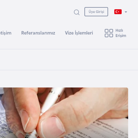
Üye Girişi
Hızlı
etişim
Referanslarımız
Vize İşlemleri
Erişim