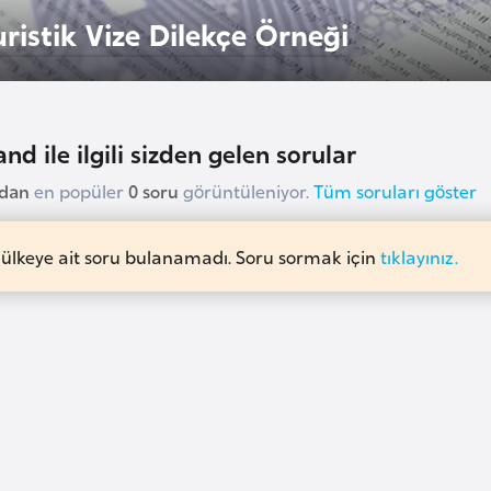
uristik Vize Dilekçe Örneği
nd ile ilgili sizden gelen sorular
udan
en popüler
0 soru
görüntüleniyor.
Tüm soruları göster
 ülkeye ait soru bulanamadı. Soru sormak için
tıklayınız.