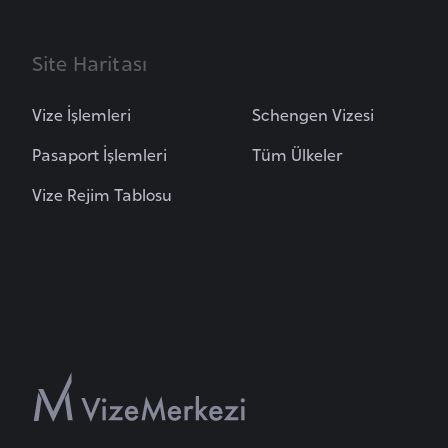
B
e
Site Haritası
n
i
Vize İşlemleri
Schengen Vizesi
n
Pasaport İşlemleri
Tüm Ülkeler
B
Vize Rejim Tablosu
o
s
n
a
H
e
r
s
e
k