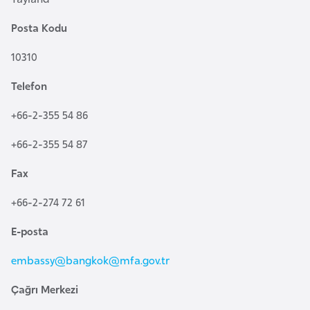
a
e
r
Posta Kodu
i
A
10310
z
e
Telefon
r
+66-2-355 54 86
b
a
+66-2-355 54 87
y
c
Fax
a
+66-2-274 72 61
n
E-posta
B
embassy@
bangkok@mfa.gov.tr
a
h
Çağrı Merkezi
r