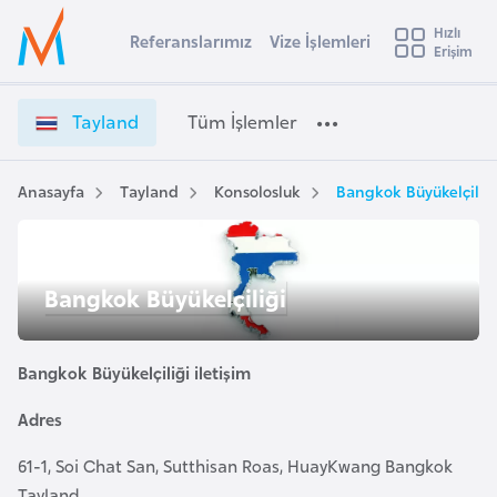
u
Hızlı
s
Referanslarımız
Vize İşlemleri
Başvuru yapmak istediğiniz ülkeyi seçin
Erişim
T
İ
Üye
t
Ülke Seçimi
a
Girişi
r
y
l
Tayland
Tüm İşlemler
a
l
l
e
a
y
n
Anasayfa
Tayland
Konsolosluk
Bangkok Büyükelçiliğ
t
a
d
V
i
i
A
Bangkok Büyükelçiliği
z
ş
v
e
u
i
İ
s
Bangkok Büyükelçiliği iletişim
ş
m
t
l
Adres
u
e
r
m
61-1, Soi Chat San, Sutthisan Roas, HuayKwang Bangkok
y
l
Tayland