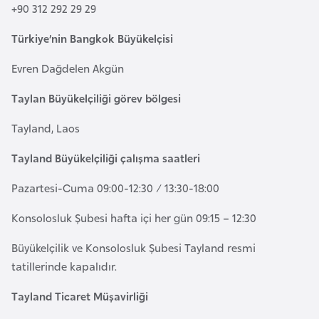
+90 312 292 29 29
e
y
Türkiye’nin Bangkok Büyükelçisi
n
Evren Dağdelen Akgün
B
Taylan Büyükelçiliği görev bölgesi
a
n
Tayland, Laos
g
Tayland Büyükelçiliği çalışma saatleri
l
a
Pazartesi-Cuma 09:00-12:30 / 13:30-18:00
d
Konsolosluk Şubesi hafta içi her gün 09:15 – 12:30
e
ş
Büyükelçilik ve Konsolosluk Şubesi Tayland resmi
tatillerinde kapalıdır.
B
Tayland Ticaret Müşavirliği
e
l