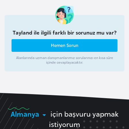
l
g
a
r
Tayland ile ilgili farklı bir sorunuz mu var?
i
s
Hemen Sorun
t
a
Alanlarında uzman danışmanlarımız sorularınızı en kısa süre
içinde cevaplayacaktır.
n
B
u
r
k
i
Almanya
için başvuru yapmak
n
istiyorum
a