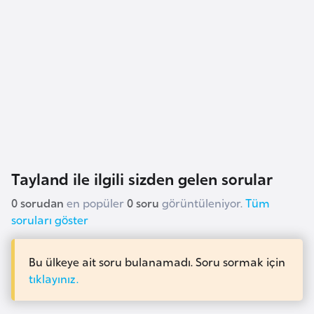
i
n
B
o
s
n
a
H
e
Tayland ile ilgili sizden gelen sorular
r
0 sorudan
en popüler
0 soru
görüntüleniyor.
Tüm
s
soruları göster
e
k
Bu ülkeye ait soru bulanamadı. Soru sormak için
tıklayınız.
B
u