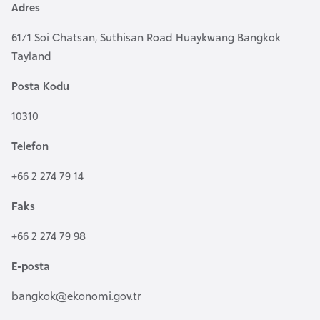
Adres
a
r
61/1 Soi Chatsan, Suthisan Road Huaykwang Bangkok
u
Tayland
s
Posta Kodu
B
10310
e
Telefon
l
ç
+66 2 274 79 14
i
Faks
k
a
+66 2 274 79 98
E-posta
B
e
bangkok@ekonomi.gov.tr
n