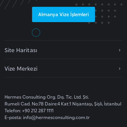
F
a
Almanya
Vize İşlemleri
s
o
Ç
Site Haritası
a
d
Vize Merkezi
Ç
e
k
Hermes Consulting Org. Dış. Tic. Ltd. Şti.
C
Rumeli Cad. No:78 Daire:4 Kat:1 Nişantaşı, Şişli, İstanbul
u
Telefon: +90 212 287 1111
m
E-posta:
info@hermesconsulting.com.tr
h
u