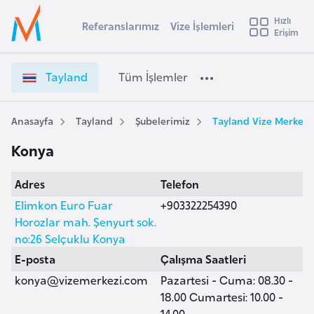
u
Hızlı
s
Referanslarımız
Vize İşlemleri
Başvuru yapmak istediğiniz ülkeyi seçin
Erişim
T
İ
Üye
t
Ülke Seçimi
a
Girişi
r
y
l
Tayland
Tüm İşlemler
a
l
l
e
a
y
n
Anasayfa
Tayland
Şubelerimiz
Tayland Vize Merkezi
t
a
d
Konya
V
i
i
A
Adres
Telefon
z
ş
v
e
Elimkon Euro Fuar
+903322254390
u
i
İ
Horozlar mah. Şenyurt sok.
s
ş
no:26 Selçuklu Konya
m
t
l
E-posta
Çalışma Saatleri
u
e
konya@vizemerkezi.com
Pazartesi - Cuma: 08.30 -
r
m
18.00 Cumartesi: 10.00 -
y
l
14.00