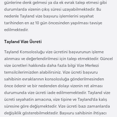
günlerine denk gelmesi ya da ek evrak talep etmesi gibi
k
durumlarda vizenin çıkış süresi uzayabilmektedir. Bu
a
nedenle Tayland vize başvuru işlemlerini seyahat
tarihinden en az 10 gün öncesinden yapılması tavsiye
D
edilmektedir.
e
m
Tayland Vize Ücreti
o
Tayland Konsolosluğu vize ücretini başvurunun işleme
k
alınması ve değerlendirilmesi için talep etmektedir. Güncel
r
vize ücretleri hakkında daha fazla bilgi Vize Merkezi
a
temsilcilerimizden alabilirsiniz. Vize ücreti başvuru
t
sahibinin evraklarının konsolosluğa gönderilmesinden
i
önce ödenir ve bir nedenden dolayı vizenin ret alması
k
durumunda vize ücreti iade edilmemektedir. Tayland vize
K
ücreti seyahatin amacına, vize tipine ve Tayland’da kalış
o
süresine göre değişmektedir. Vize ücreti bazı zamanlarda
n
değişiklik gösterebilmektedir. Başvuru sahibinin ihtiyacı
g