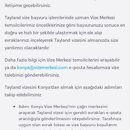
iletişime geçebilirsiniz.
a
r
Tayland vize başvuru işlemlerinde uzman Vize Merkezi
u
temsilcilerimiz önceliklerinize göre başvurunuzu sonuca en
s
doğru ve hızlı bir şekilde ulaştırmak için ele alıp
evraklarınızı inceleyerek Tayland vizesini almanızda size
B
yardımcı olacaklardır.
e
Daha fazla bilgi için Vize Merkezi temsilcilerini arayabilir
l
ya da
konya@vizemerkezi.com
e-posta hesabımıza vize
ç
talebinizi gönderebilirsiniz.
i
k
Tayland vizesini Konya’dan almak için aşağıdaki adımları
a
takip edebilirsiniz.
Adım. Konya Vize Merkezi’nin çağrı merkezini
B
arayarak Tayland vizesi için gerekli evrakları e-posta
e
aracılığıyla gönderilmesini isteyebilirsiniz. Tarafınıza
n
uygun olan evrak listesi ve vize başvuru koşullarını