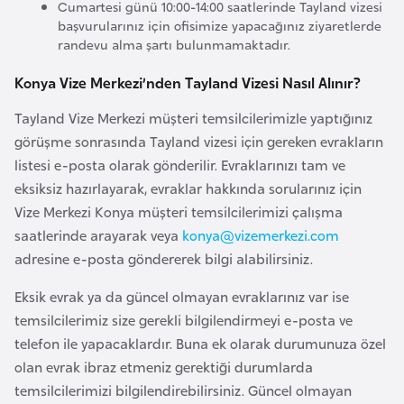
Cumartesi günü 10:00-14:00 saatlerinde Tayland vizesi
l
başvurularınız için ofisimize yapacağınız ziyaretlerde
g
randevu alma şartı bulunmamaktadır.
a
Konya Vize Merkezi’nden Tayland Vizesi Nasıl Alınır?
r
i
Tayland Vize Merkezi müşteri temsilcilerimizle yaptığınız
s
görüşme sonrasında Tayland vizesi için gereken evrakların
t
listesi e-posta olarak gönderilir. Evraklarınızı tam ve
a
eksiksiz hazırlayarak, evraklar hakkında sorularınız için
n
Vize Merkezi Konya müşteri temsilcilerimizi çalışma
saatlerinde arayarak veya
konya@vizemerkezi.com
B
adresine e-posta göndererek bilgi alabilirsiniz.
u
Eksik evrak ya da güncel olmayan evraklarınız var ise
r
temsilcilerimiz size gerekli bilgilendirmeyi e-posta ve
k
telefon ile yapacaklardır. Buna ek olarak durumunuza özel
i
olan evrak ibraz etmeniz gerektiği durumlarda
n
temsilcilerimizi bilgilendirebilirsiniz. Güncel olmayan
a