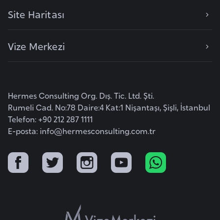
e
Site Haritası
n
i
Vize Merkezi
s
t
a
n
Hermes Consulting Org. Dış. Tic. Ltd. Şti.
Rumeli Cad. No:78 Daire:4 Kat:1 Nişantaşı, Şişli, İstanbul
E
Telefon: +90 212 287 1111
s
E-posta:
info@hermesconsulting.com.tr
t
o
n
y
a