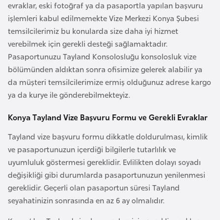
evraklar, eski fotoğraf ya da pasaportla yapılan başvuru
F
işlemleri kabul edilmemekte Vize Merkezi Konya Şubesi
a
temsilcilerimiz bu konularda size daha iyi hizmet
s
verebilmek için gerekli desteği sağlamaktadır.
o
Pasaportunuzu Tayland Konsolosluğu konsolosluk vize
bölümünden aldıktan sonra ofisimize gelerek alabilir ya
Ç
da müşteri temsilcilerimize ermiş olduğunuz adrese kargo
a
ya da kurye ile gönderebilmekteyiz.
d
Konya Tayland Vize Başvuru Formu ve Gerekli Evraklar
Ç
Tayland vize başvuru formu dikkatle doldurulması, kimlik
e
ve pasaportunuzun içerdiği bilgilerle tutarlılık ve
k
uyumluluk göstermesi gereklidir. Evlilikten dolayı soyadı
C
değişikliği gibi durumlarda pasaportunuzun yenilenmesi
u
gereklidir. Geçerli olan pasaportun süresi Tayland
m
seyahatinizin sonrasında en az 6 ay olmalıdır.
h
u