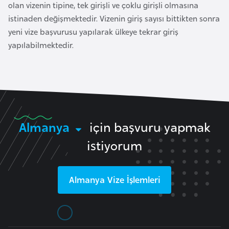
olan vizenin tipine, tek girişli ve çoklu girişli olmasına
o
istinaden değişmektedir. Vizenin giriş sayısı bittikten sonra
yeni vize başvurusu yapılarak ülkeye tekrar giriş
B
yapılabilmektedir.
u
l
g
a
r
i
Almanya
için başvuru yapmak
s
istiyorum
t
a
n
Almanya
Vize İşlemleri
E
r
m