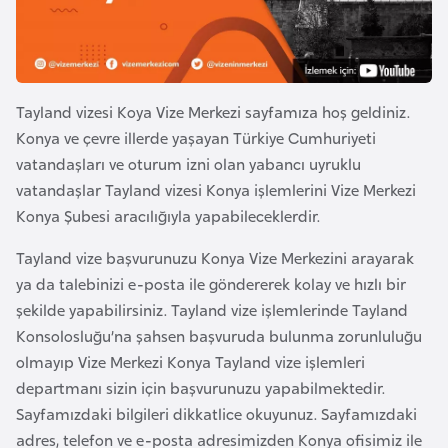
e
y
n
Tayland vizesi Koya Vize Merkezi sayfamıza hoş geldiniz.
B
Konya ve çevre illerde yaşayan Türkiye Cumhuriyeti
a
vatandaşları ve oturum izni olan yabancı uyruklu
n
vatandaşlar Tayland vizesi Konya işlemlerini Vize Merkezi
g
Konya Şubesi aracılığıyla yapabileceklerdir.
l
a
Tayland vize başvurunuzu Konya Vize Merkezini arayarak
d
ya da talebinizi e-posta ile göndererek kolay ve hızlı bir
e
şekilde yapabilirsiniz. Tayland vize işlemlerinde Tayland
ş
Konsolosluğu’na şahsen başvuruda bulunma zorunluluğu
olmayıp Vize Merkezi Konya Tayland vize işlemleri
departmanı sizin için başvurunuzu yapabilmektedir.
B
Sayfamızdaki bilgileri dikkatlice okuyunuz. Sayfamızdaki
e
adres, telefon ve e-posta adresimizden Konya ofisimiz ile
l