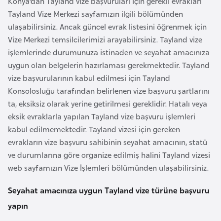
Konya’dan Tayland vize başvuruları için gerekli evrakları
r
Tayland Vize Merkezi sayfamızın ilgili bölümünden
i
ulaşabilirsiniz. Ancak güncel evrak listesini öğrenmek için
y
Vize Merkezi temsilcilerimizi arayabilirsiniz. Tayland vize
e
işlemlerinde durumunuza istinaden ve seyahat amacınıza
t
uygun olan belgelerin hazırlaması gerekmektedir. Tayland
i
vize başvurularının kabul edilmesi için Tayland
Konsolosluğu tarafından belirlenen vize başvuru şartlarını
ta, eksiksiz olarak yerine getirilmesi gereklidir. Hatalı veya
C
eksik evraklarla yapılan Tayland vize başvuru işlemleri
e
kabul edilmemektedir. Tayland vizesi için gereken
z
evrakların vize başvuru sahibinin seyahat amacının, statü
a
ve durumlarına göre organize edilmiş halini Tayland vizesi
y
web sayfamızın Vize İşlemleri bölümünden ulaşabilirsiniz.
i
r
Seyahat amacınıza uygun Tayland vize türüne başvuru
yapın
C