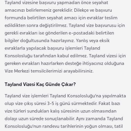
i
Tayland vizesine başvuru yapmadan önce seyahat
b
amacınızı belirlemeniz gereklidir. Dilekçe ve başvuru
u
formunda belirtilen seyahat amacı için evraklar teslim
t
edildikten sonra değiştirilmez. Tayland vize başvurusu için
i
gerekli evrakları ise gönderilen e-postadaki belirtilen
bilgiler doğultusunda hazırlayınız. Yanlış veya eksik
evraklarla yapılacak başvuru işlemleri Tayland
Ç
Konsolosluğu tarafından kabul edilmez. Tayland vizesi için
i
gereken evrakları hazırlarken desteğe ihtiyacınız olduğuna
n
Vize Merkezi temsilcilerimizi arayabilirsiniz.
D
Tayland Vizesi Kaç Günde Çıkar?
a
Tayland vize işlemleri Tayland Konsolosluğu’na yapılmakta
n
olup vize çıkış süresi 3-5 iş günü sürmektedir. Fakat bazı
i
vize türleri sundukları kalış süresinin uzun olmasından
m
dolayı uzun sürede sonuçlanabilir. Aynı zamanda Tayland
a
Konsolosluğu’nun randevu tarihlerinin yoğun olması, tatil
r