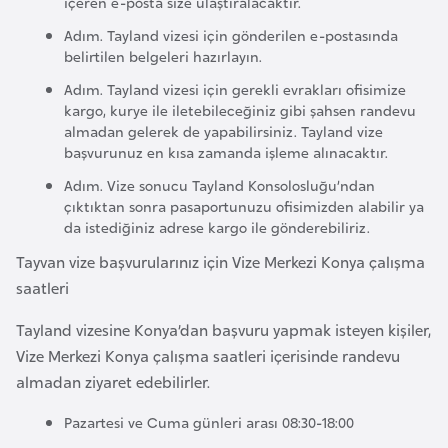
içeren e-posta size ulaştıralacaktır.
i
n
Adım. Tayland vizesi için gönderilen e-postasında
belirtilen belgeleri hazırlayın.
Adım. Tayland vizesi için gerekli evrakları ofisimize
B
kargo, kurye ile iletebileceğiniz gibi şahsen randevu
o
almadan gelerek de yapabilirsiniz. Tayland vize
s
başvurunuz en kısa zamanda işleme alınacaktır.
n
Adım. Vize sonucu Tayland Konsolosluğu’ndan
a
çıktıktan sonra pasaportunuzu ofisimizden alabilir ya
H
da istediğiniz adrese kargo ile gönderebiliriz.
e
Tayvan vize başvurularınız için Vize Merkezi Konya çalışma
r
saatleri
s
e
Tayland vizesine Konya’dan başvuru yapmak isteyen kişiler,
k
Vize Merkezi Konya çalışma saatleri içerisinde randevu
almadan ziyaret edebilirler.
B
Pazartesi ve Cuma günleri arası 08:30-18:00
u