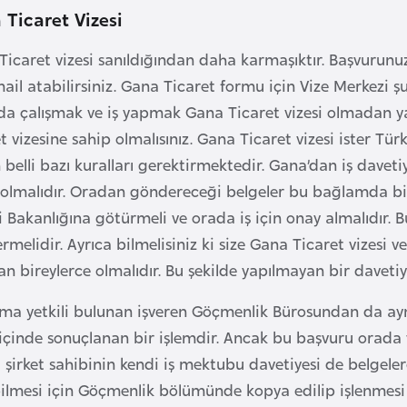
 Ticaret Vizesi
Ticaret vizesi sanıldığından daha karmaşıktır. Başvurunu
ail atabilirsiniz. Gana Ticaret formu için Vize Merkezi şu
da çalışmak ve iş yapmak Gana Ticaret vizesi olmadan yas
 vizesine sahip olmalısınız. Gana Ticaret vizesi ister Tür
n belli bazı kuralları gerektirmektedir. Gana’dan iş daveti
 olmalıdır. Oradan göndereceği belgeler bu bağlamda bir 
ri Bakanlığına götürmeli ve orada iş için onay almalıdır.
melidir. Ayrıca bilmelisiniz ki size Gana Ticaret vizesi 
n bireylerce olmalıdır. Bu şekilde yapılmayan bir davet
pma yetkili bulunan işveren Göçmenlik Bürosundan da ayn
çinde sonuçlanan bir işlemdir. Ancak bu başvuru orada ve
 şirket sahibinin kendi iş mektubu davetiyesi de belgeler
bilmesi için Göçmenlik bölümünde kopya edilip işlenmesi