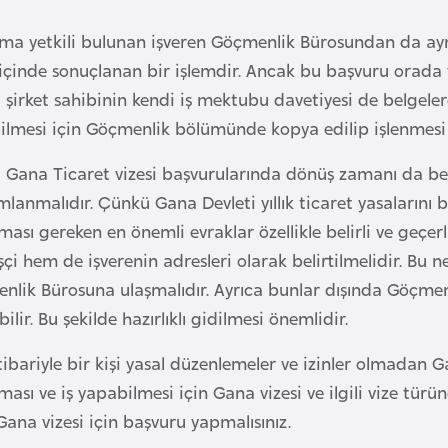
pma yetkili bulunan işveren Göçmenlik Bürosundan da ayn
çinde sonuçlanan bir işlemdir. Ancak bu başvuru orada ve
 şirket sahibinin kendi iş mektubu davetiyesi de belgeler
bilmesi için Göçmenlik bölümünde kopya edilip işlenmesi
 Gana Ticaret vizesi başvurularında dönüş zamanı da beli
anmalıdır. Çünkü Gana Devleti yıllık ticaret yasalarını 
ası gereken en önemli evraklar özellikle belirli ve geçerl
çi hem de işverenin adresleri olarak belirtilmelidir. Bu n
nlik Bürosuna ulaşmalıdır. Ayrıca bunlar dışında Göçmen
bilir. Bu şekilde hazırlıklı gidilmesi önemlidir.
itibariyle bir kişi yasal düzenlemeler ve izinler olmada
ası ve iş yapabilmesi için Gana vizesi ve ilgili vize tür
ana vizesi için başvuru yapmalısınız.