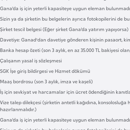
Gana’da iş için yeterli kapasiteye uygun eleman bulunmadığı
Sizin ya da şirketin bu belgelerin ayrıca fotokopilerini de
Şirket tescil belgesi (Eğer şirket Gana’da yatırım yapıyorsa)
Davetiye: Ganad'dan davetiye gönderen kişinin pasaort, kimlik
Banka hesap özeti (son 3 aylık, en az 35.000 TL bakiyesi olan,
Çalışanın yasal iş sözleşmesi
SGK İşe giriş bildirgesi ve Hizmet dökümü
Maaş bordrosu (son 3 aylık, imza ve kaşeli)
İş için sevkiyat ve harcamalar için ücret ödendiğinin kanıt
Vize talep dilekçesi (şirketin antetli kağıdına, konsolosluğa 
hazırlanmalıdır.)
Gana’da iş için yeterli kapasiteye uygun eleman bulunmadığı
Sizin ya da şirketin bu belgelerin ayrıca fotokopilerini de