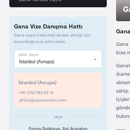
u
G
r
y
Gana Vize Danışma Hattı
a
Gana
Gana vizesi hakkında destek almak için
bulunduğunuz şehri seçin.
Gana 
A
bize m
z
Şehir Seçin
e
Gana’
r
ikamet
b
alınsı
İstanbul (Avrupa)
a
y
sahip
+90 (212) 963 63 14
c
İçişle
afrika@vizemerkezi.com
a
gönder
n
buluna
veya
----
Formu Doldurun, Sizi Arayalım
B