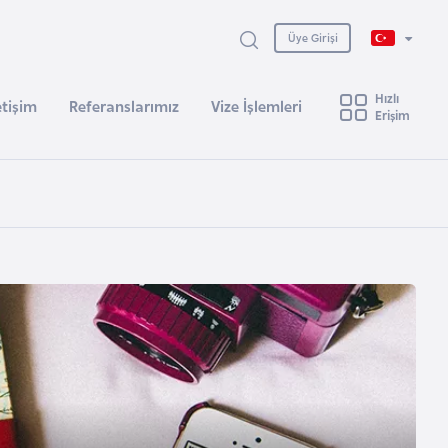
Üye Girişi
Hızlı
etişim
Referanslarımız
Vize İşlemleri
Erişim