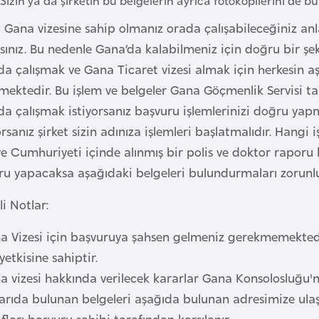
i Gana vizesine sahip olmanız orada çalışabileceğiniz an
sınız. Bu nedenle Gana’da kalabilmeniz için doğru bir şeki
a çalışmak ve Gana Ticaret vizesi almak için herkesin aş
ektedir. Bu işlem ve belgeler Gana Göçmenlik Servisi tar
a çalışmak istiyorsanız başvuru işlemlerinizi doğru yapmal
rsanız şirket sizin adınıza işlemleri başlatmalıdır. Hangi i
e Cumhuriyeti içinde alınmış bir polis ve doktor raporu b
ru yapacaksa aşağıdaki belgeleri bulundurmaları zorunl
i Notlar:
 Vizesi için başvuruya şahsen gelmeniz gerekmemektedir.
yetkisine sahiptir.
 vizesi hakkında verilecek kararlar Gana Konsolosluğu'nu
rıda bulunan belgeleri aşağıda bulunan adresimize ulaşt
ları başvuru sahibi tarafından karşılanır.