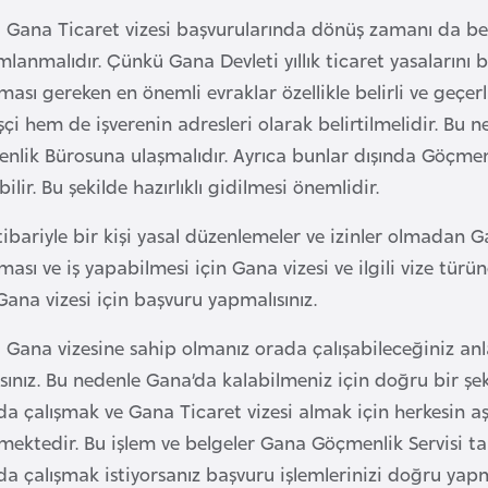
 Gana Ticaret vizesi başvurularında dönüş zamanı da beli
anmalıdır. Çünkü Gana Devleti yıllık ticaret yasalarını 
ası gereken en önemli evraklar özellikle belirli ve geçerl
çi hem de işverenin adresleri olarak belirtilmelidir. Bu n
nlik Bürosuna ulaşmalıdır. Ayrıca bunlar dışında Göçmen
bilir. Bu şekilde hazırlıklı gidilmesi önemlidir.
itibariyle bir kişi yasal düzenlemeler ve izinler olmada
ası ve iş yapabilmesi için Gana vizesi ve ilgili vize tür
ana vizesi için başvuru yapmalısınız.
i Gana vizesine sahip olmanız orada çalışabileceğiniz an
sınız. Bu nedenle Gana’da kalabilmeniz için doğru bir şeki
a çalışmak ve Gana Ticaret vizesi almak için herkesin aş
ektedir. Bu işlem ve belgeler Gana Göçmenlik Servisi tar
a çalışmak istiyorsanız başvuru işlemlerinizi doğru yapmal