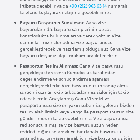
irtibata geçebilir ya da
+90 (212) 963 63 14
numaralı
r
telefonu tuşlayarak iletişime geçebilirsiniz.
i
Başvuru Dosyasının Sunulması:
Gana vize
y
başvurularında, başvuru sahiplerinin bizzat
e
konsoloslukta bulunmalarına gerek yoktur. Vize
t
uzmanlarımız sizler adına vize başvurunuzu
i
gerçekleştirecek ve hazırlamış olduğunuz Gana Vize
başvuru dosyanızı ilgili makamlara iletecektir.
Pasaportun Teslim Alınması:
Gana Vize başvurusu
C
gerçekleştikten sonra Konsolosluk tarafından
e
değerlendirme ve sonuçlandırma aşaması
z
gerçekleşmektedir. Vize başvurunuzun sonuç alma
a
sürecini uzman ekip arkadaşlarımız sizler için takip
y
edeceklerdir. Onaylanmış Gana Vizenizi ve
pasaportunuzu size en yakın şubemize gelerek bizden
i
teslim alabilirsiniz veya kargo ile pasaportunuzun size
r
gönderilmesini talep edebilirsiniz. Vize başvurunuz
red sonucu almış ise vize başvurunuzun neden
reddedildiğini anlamak ve bir dahaki başvurusu
C
sırasında sorun yaşamamak için vize başvurunuz için