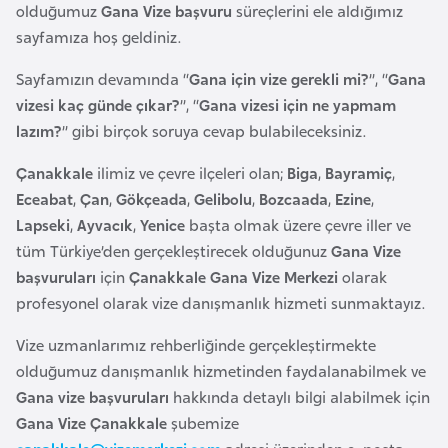
a
olduğumuz
Gana Vize başvuru
süreçlerini ele aldığımız
sayfamıza hoş geldiniz.
A
Sayfamızın devamında “
Gana için vize gerekli mi?
”, “
Gana
z
vizesi kaç günde çıkar?
”, “
Gana vizesi için ne yapmam
e
lazım?
” gibi birçok soruya cevap bulabileceksiniz.
r
b
Çanakkale
ilimiz ve çevre ilçeleri olan;
Biga
,
Bayramiç
,
a
Eceabat
,
Çan
,
Gökçeada
,
Gelibolu
,
Bozcaada
,
Ezine
,
y
Lapseki
,
Ayvacık
,
Yenice
başta olmak üzere çevre iller ve
c
tüm Türkiye’den gerçekleştirecek olduğunuz
Gana Vize
a
başvuruları
için
Çanakkale Gana Vize Merkezi
olarak
n
profesyonel olarak vize danışmanlık hizmeti sunmaktayız.
Vize uzmanlarımız rehberliğinde gerçekleştirmekte
B
olduğumuz danışmanlık hizmetinden faydalanabilmek ve
a
Gana vize başvuruları
hakkında detaylı bilgi alabilmek için
h
Gana Vize Çanakkale
şubemize
r