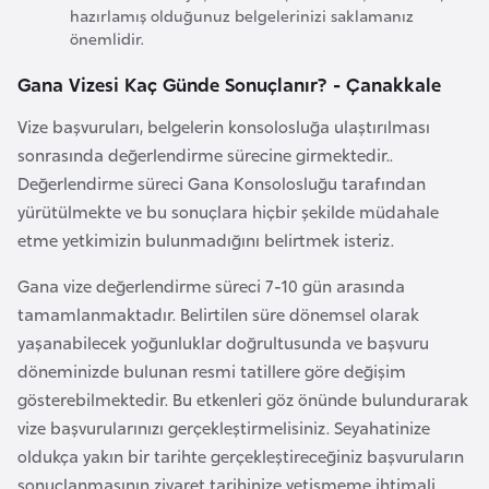
i
hazırlamış olduğunuz belgelerinizi saklamanız
b
önemlidir.
u
Gana Vizesi Kaç Günde Sonuçlanır? - Çanakkale
t
i
Vize başvuruları, belgelerin konsolosluğa ulaştırılması
sonrasında değerlendirme sürecine girmektedir..
Ç
Değerlendirme süreci Gana Konsolosluğu tarafından
i
yürütülmekte ve bu sonuçlara hiçbir şekilde müdahale
n
etme yetkimizin bulunmadığını belirtmek isteriz.
Gana vize değerlendirme süreci 7-10 gün arasında
D
tamamlanmaktadır. Belirtilen süre dönemsel olarak
a
yaşanabilecek yoğunluklar doğrultusunda ve başvuru
n
döneminizde bulunan resmi tatillere göre değişim
i
gösterebilmektedir. Bu etkenleri göz önünde bulundurarak
m
vize başvurularınızı gerçekleştirmelisiniz. Seyahatinize
a
oldukça yakın bir tarihte gerçekleştireceğiniz başvuruların
r
sonuçlanmasının ziyaret tarihinize yetişmeme ihtimali