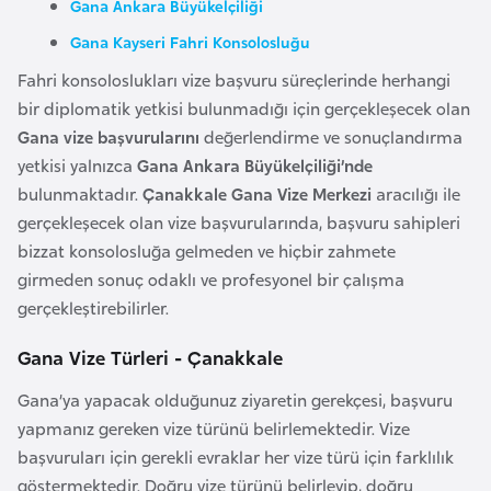
Gana Ankara Büyükelçiliği
a
Gana Kayseri Fahri Konsolosluğu
r
Fahri konsoloslukları vize başvuru süreçlerinde herhangi
u
bir diplomatik yetkisi bulunmadığı için gerçekleşecek olan
s
Gana vize başvurularını
değerlendirme ve sonuçlandırma
yetkisi yalnızca
Gana Ankara Büyükelçiliği’nde
B
bulunmaktadır.
Çanakkale Gana Vize Merkezi
aracılığı ile
e
gerçekleşecek olan vize başvurularında, başvuru sahipleri
l
bizzat konsolosluğa gelmeden ve hiçbir zahmete
ç
girmeden sonuç odaklı ve profesyonel bir çalışma
i
gerçekleştirebilirler.
k
a
Gana Vize Türleri - Çanakkale
Gana’ya yapacak olduğunuz ziyaretin gerekçesi, başvuru
B
yapmanız gereken vize türünü belirlemektedir. Vize
e
başvuruları için gerekli evraklar her vize türü için farklılık
n
göstermektedir. Doğru vize türünü belirleyip, doğru