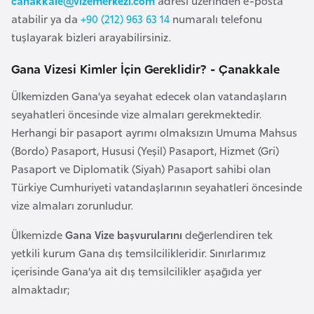
canakkale@vizemerkezi.com
adresi üzerinden e-posta
e
atabilir ya da
+90 (212) 963 63 14
numaralı telefonu
y
tuşlayarak bizleri arayabilirsiniz.
n
Gana Vizesi Kimler İçin Gereklidir? - Çanakkale
B
Ülkemizden Gana’ya seyahat edecek olan vatandaşların
a
seyahatleri öncesinde vize almaları gerekmektedir.
n
Herhangi bir pasaport ayrımı olmaksızın Umuma Mahsus
g
(Bordo) Pasaport, Hususi (Yeşil) Pasaport, Hizmet (Gri)
l
Pasaport ve Diplomatik (Siyah) Pasaport sahibi olan
a
Türkiye Cumhuriyeti vatandaşlarının seyahatleri öncesinde
d
vize almaları zorunludur.
e
ş
Ülkemizde
Gana Vize başvurularını
değerlendiren tek
yetkili kurum Gana dış temsilcilikleridir. Sınırlarımız
içerisinde Gana’ya ait dış temsilcilikler aşağıda yer
B
almaktadır;
e
l