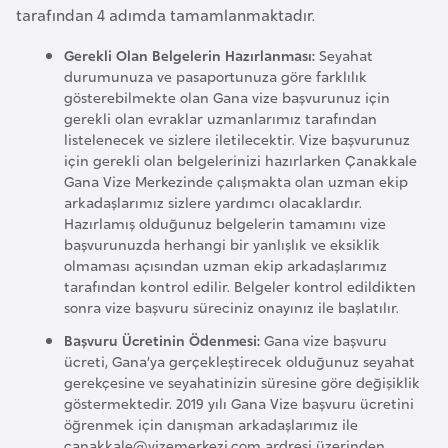
F
tarafından 4 adımda tamamlanmaktadır.
a
Gerekli Olan Belgelerin Hazırlanması:
Seyahat
s
durumunuza ve pasaportunuza göre farklılık
o
gösterebilmekte olan Gana vize başvurunuz için
gerekli olan evraklar uzmanlarımız tarafından
listelenecek ve sizlere iletilecektir. Vize başvurunuz
Ç
için gerekli olan belgelerinizi hazırlarken Çanakkale
a
Gana Vize Merkezinde çalışmakta olan uzman ekip
arkadaşlarımız sizlere yardımcı olacaklardır.
d
Hazırlamış olduğunuz belgelerin tamamını vize
başvurunuzda herhangi bir yanlışlık ve eksiklik
Ç
olmaması açısından uzman ekip arkadaşlarımız
tarafından kontrol edilir. Belgeler kontrol edildikten
e
sonra vize başvuru süreciniz onayınız ile başlatılır.
k
C
Başvuru Ücretinin Ödenmesi:
Gana vize başvuru
ücreti, Gana’ya gerçekleştirecek olduğunuz seyahat
u
gerekçesine ve seyahatinizin süresine göre değişiklik
m
göstermektedir. 2019 yılı Gana Vize başvuru ücretini
h
öğrenmek için danışman arkadaşlarımız ile
u
canakkale@vizemerkezi.com
ardresi üzerinden