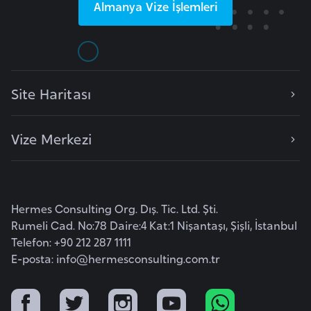
Almanya
Vize İşlemleri
o
B
u
l
Site Haritası
g
a
Vize Merkezi
r
i
s
t
Hermes Consulting Org. Dış. Tic. Ltd. Şti.
a
Rumeli Cad. No:78 Daire:4 Kat:1 Nişantaşı, Şişli, İstanbul
n
Telefon: +90 212 287 1111
E-posta:
info@hermesconsulting.com.tr
E
r
m