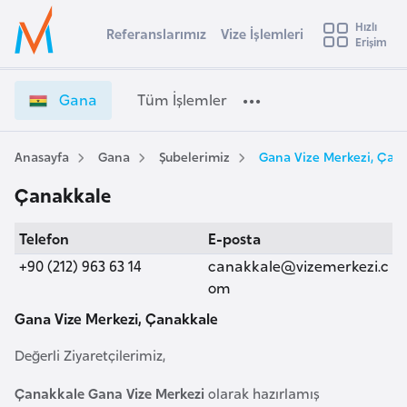
u
Hızlı
s
Referanslarımız
Vize İşlemleri
Başvuru yapmak istediğiniz ülkeyi seçin
Erişim
G
İ
Üye
t
Ülke Seçimi
a
Girişi
r
n
l
Gana
Tüm İşlemler
a
a
l
e
V
y
i
Anasayfa
Gana
Şubelerimiz
Gana Vize Merkezi, Çan
t
a
z
Çanakkale
e
i
İ
A
Telefon
E-posta
ş
ş
v
l
+90 (212) 963 63 14
canakkale@vizemerkezi.c
u
i
e
om
s
m
Gana Vize Merkezi, Çanakkale
m
t
l
u
e
Değerli Ziyaretçilerimiz,
r
r
y
i
Çanakkale Gana Vize Merkezi
olarak hazırlamış