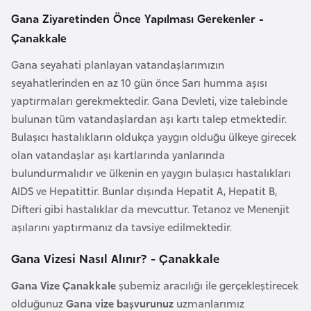
l
Gana Ziyaretinden Önce Yapılması Gerekenler -
g
Çanakkale
a
r
Gana seyahati planlayan vatandaşlarımızın
i
seyahatlerinden en az 10 gün önce Sarı humma aşısı
s
yaptırmaları gerekmektedir. Gana Devleti, vize talebinde
t
bulunan tüm vatandaşlardan aşı kartı talep etmektedir.
a
Bulaşıcı hastalıkların oldukça yaygın olduğu ülkeye girecek
n
olan vatandaşlar aşı kartlarında yanlarında
bulundurmalıdır ve ülkenin en yaygın bulaşıcı hastalıkları
AIDS ve Hepatittir. Bunlar dışında Hepatit A, Hepatit B,
B
Difteri gibi hastalıklar da mevcuttur. Tetanoz ve Menenjit
u
aşılarını yaptırmanız da tavsiye edilmektedir.
r
k
Gana Vizesi Nasıl Alınır? - Çanakkale
i
n
Gana Vize Çanakkale
şubemiz aracılığı ile gerçekleştirecek
a
olduğunuz
Gana vize başvurunuz
uzmanlarımız