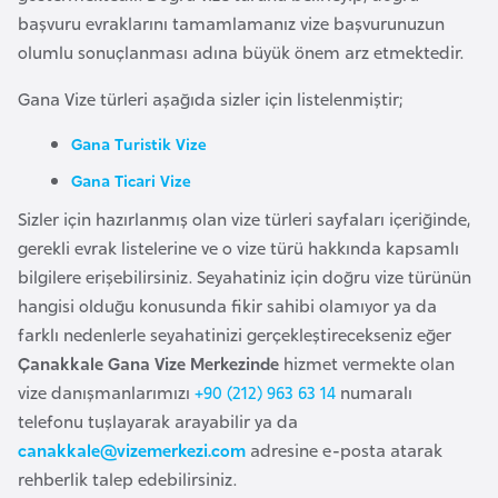
i
başvuru evraklarını tamamlamanız vize başvurunuzun
n
olumlu sonuçlanması adına büyük önem arz etmektedir.
Gana Vize türleri aşağıda sizler için listelenmiştir;
B
o
Gana Turistik Vize
s
Gana Ticari Vize
n
a
Sizler için hazırlanmış olan vize türleri sayfaları içeriğinde,
H
gerekli evrak listelerine ve o vize türü hakkında kapsamlı
e
bilgilere erişebilirsiniz. Seyahatiniz için doğru vize türünün
r
hangisi olduğu konusunda fikir sahibi olamıyor ya da
s
farklı nedenlerle seyahatinizi gerçekleştirecekseniz eğer
e
Çanakkale Gana Vize Merkezinde
hizmet vermekte olan
k
vize danışmanlarımızı
+90 (212) 963 63 14
numaralı
telefonu tuşlayarak arayabilir ya da
canakkale@vizemerkezi.com
adresine e-posta atarak
B
rehberlik talep edebilirsiniz.
u