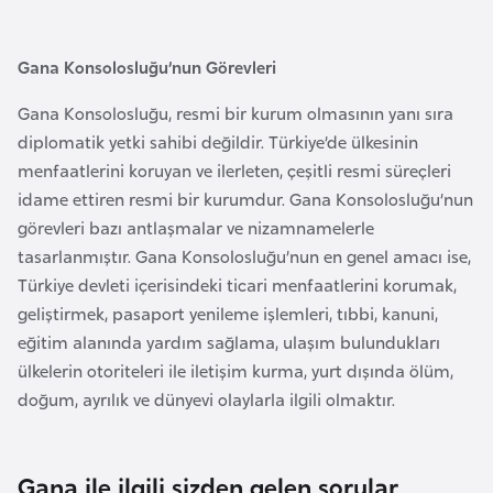
a
r
Gana Konsolosluğu’nun Görevleri
u
s
Gana Konsolosluğu, resmi bir kurum olmasının yanı sıra
diplomatik yetki sahibi değildir. Türkiye’de ülkesinin
menfaatlerini koruyan ve ilerleten, çeşitli resmi süreçleri
B
idame ettiren resmi bir kurumdur. Gana Konsolosluğu’nun
e
görevleri bazı antlaşmalar ve nizamnamelerle
l
tasarlanmıştır. Gana Konsolosluğu’nun en genel amacı ise,
ç
Türkiye devleti içerisindeki ticari menfaatlerini korumak,
i
geliştirmek, pasaport yenileme işlemleri, tıbbi, kanuni,
k
eğitim alanında yardım sağlama, ulaşım bulundukları
a
ülkelerin otoriteleri ile iletişim kurma, yurt dışında ölüm,
doğum, ayrılık ve dünyevi olaylarla ilgili olmaktır.
B
e
n
Gana ile ilgili sizden gelen sorular