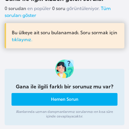
i
0 sorudan
en popüler
0 soru
görüntüleniyor.
Tüm
n
soruları göster
B
Bu ülkeye ait soru bulanamadı. Soru sormak için
o
tıklayınız.
s
n
a
H
e
r
Gana ile ilgili farklı bir sorunuz mu var?
s
e
Hemen Sorun
k
Alanlarında uzman danışmanlarımız sorularınızı en kısa süre
içinde cevaplayacaktır.
B
u