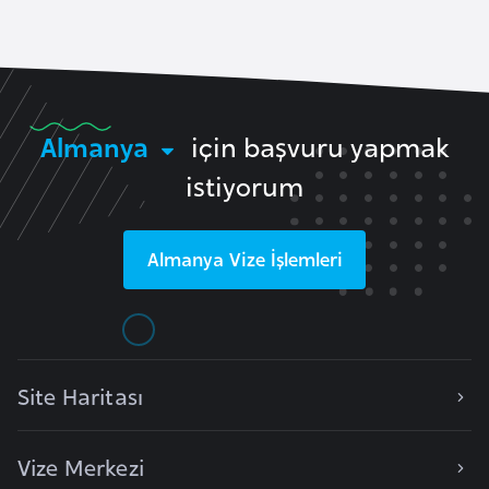
l
g
a
r
i
Almanya
için başvuru yapmak
s
istiyorum
t
a
n
Almanya
Vize İşlemleri
B
u
r
Site Haritası
k
i
n
Vize Merkezi
a