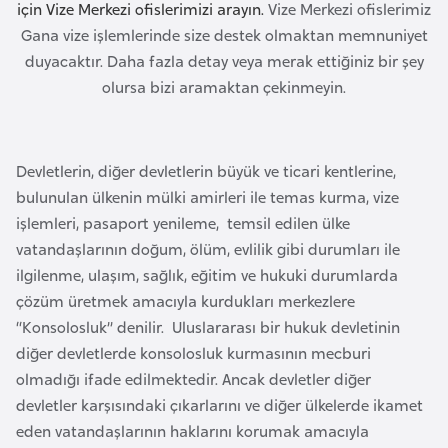
a
için Vize Merkezi ofislerimizi arayın.
Vize Merkezi ofislerimiz
Gana vize işlemlerinde size destek olmaktan memnuniyet
duyacaktır. Daha fazla detay veya merak ettiğiniz bir şey
A
olursa bizi aramaktan çekinmeyin.
z
e
r
Devletlerin, diğer devletlerin büyük ve ticari kentlerine,
b
bulunulan ülkenin mülki amirleri ile temas kurma, vize
a
işlemleri, pasaport yenileme, temsil edilen ülke
y
vatandaşlarının doğum, ölüm, evlilik gibi durumları ile
c
ilgilenme, ulaşım, sağlık, eğitim ve hukuki durumlarda
a
çözüm üretmek amacıyla kurdukları merkezlere
n
“Konsolosluk” denilir. Uluslararası bir hukuk devletinin
diğer devletlerde konsolosluk kurmasının mecburi
B
olmadığı ifade edilmektedir. Ancak devletler diğer
a
devletler karşısındaki çıkarlarını ve diğer ülkelerde ikamet
h
eden vatandaşlarının haklarını korumak amacıyla
r