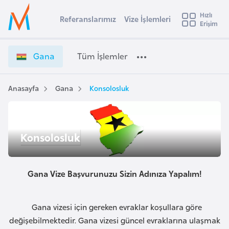
u
Hızlı
s
Referanslarımız
Vize İşlemleri
Başvuru yapmak istediğiniz ülkeyi seçin
Erişim
G
İ
Üye
t
Ülke Seçimi
a
Girişi
r
n
l
Gana
Tüm İşlemler
a
a
l
e
V
y
i
Anasayfa
Gana
Konsolosluk
t
a
z
e
i
İ
A
Konsolosluk
ş
ş
v
l
u
i
e
s
m
Gana Vize Başvurunuzu Sizin Adınıza Yapalım!
m
t
l
u
e
r
Gana vizesi için gereken evraklar koşullara göre
r
y
değişebilmektedir. Gana vizesi güncel evraklarına ulaşmak
i