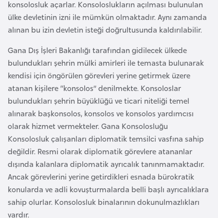
konsolosluk açarlar. Konsoloslukların açılması bulunulan
e
ülke devletinin izni ile mümkün olmaktadır. Aynı zamanda
y
alınan bu izin devletin isteği doğrultusunda kaldırılabilir.
n
Gana Dış İşleri Bakanlığı tarafından gidilecek ülkede
B
bulundukları şehrin mülki amirleri ile temasta bulunarak
a
kendisi için öngörülen görevleri yerine getirmek üzere
n
atanan kişilere “konsolos” denilmekte. Konsoloslar
g
bulundukları şehrin büyüklüğü ve ticari niteliği temel
l
alınarak başkonsolos, konsolos ve konsolos yardımcısı
a
olarak hizmet vermekteler. Gana Konsolosluğu
d
Konsolosluk çalışanları diplomatik temsilci vasfına sahip
e
değildir. Resmi olarak diplomatik görevlere atananlar
ş
dışında kalanlara diplomatik ayrıcalık tanınmamaktadır.
Ancak görevlerini yerine getirdikleri esnada bürokratik
konularda ve adli kovuşturmalarda belli başlı ayrıcalıklara
B
sahip olurlar. Konsolosluk binalarının dokunulmazlıkları
e
vardır.
l