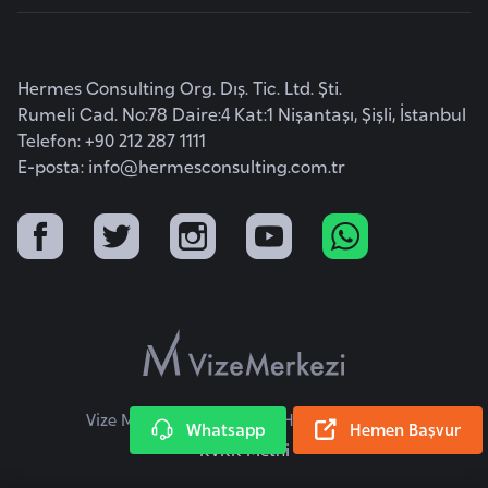
F
a
s
Hermes Consulting Org. Dış. Tic. Ltd. Şti.
o
Rumeli Cad. No:78 Daire:4 Kat:1 Nişantaşı, Şişli, İstanbul
Telefon: +90 212 287 1111
E-posta:
Ç
info@hermesconsulting.com.tr
a
d
Ç
e
k
C
u
Vize Merkezi © 2026 Tüm Hakları Saklıdır.
m
Whatsapp
Hemen Başvur
KVKK Metni
h
u