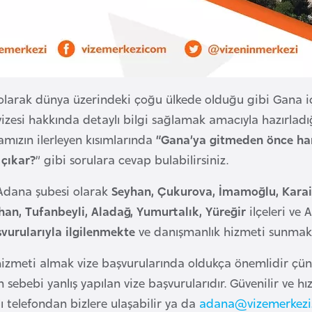
olarak dünya üzerindeki çoğu ülkede olduğu gibi Gana iç
vizesi hakkında detaylı bilgi sağlamak amacıyla hazırlad
amızın ilerleyen kısımlarında
“Gana’ya gitmeden önce hang
 çıkar?
” gibi sorulara cevap bulabilirsiniz.
 Adana şubesi olarak
Seyhan, Çukurova, İmamoğlu, Karaisa
an, Tufanbeyli, Aladağ, Yumurtalık, Yüreğir
ilçeleri ve
vurularıyla ilgilenmekte
ve danışmanlık hizmeti sunmakt
izmeti almak vize başvurularında oldukça önemlidir çünk
ebebi yanlış yapılan vize başvurularıdır. Güvenilir ve hız
 telefondan bizlere ulaşabilir ya da
adana@vizemerkezi