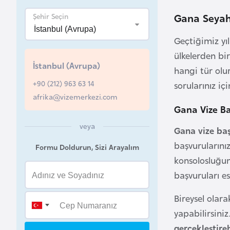
Gana Seyaha
Şehir Seçin
B
e
Geçtiğimiz yı
l
ülkelerden bi
a
İstanbul (Avrupa)
hangi tür olu
r
+90 (212) 963 63 14
u
sorularınız içi
afrika@vizemerkezi.com
s
Gana Vize Ba
veya
B
Gana vize baş
e
başvurularını
Formu Doldurun, Sizi Arayalım
l
konsolosluğun
ç
başvuruları e
i
k
Bireysel olar
a
yapabilirsiniz
gerçekleştireb