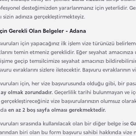
fesyonel desteğimizden yararlanmanız için yeterlidir. Ge
ı sizin adınıza gerçekleştirmekteyiz.
İçin Gerekli Olan Belgeler - Adana
vuruları için yapacağınız ilk işlem vize türünüzü belirle
larını temin etmeniz gereklidir. Eğer seyahat amacınıza 
tişime geçip temsilcimize seyahat amacınızı bildirebilirsi
vuru evraklarını sizlere iletecektir. Başvuru evraklarının
vuruları için, her vize başvurusunda olduğu gibi, bir pasa
6 ay olmak zorundadır.
Geçerlilik tarihi bulunmayan ve i
 gerçekleştireceğiniz vize başvurularınızın olumsuz olara
zda
en az 2 boş sayfa olması gerekmektedir.
vuruları sırasında kullanılacak olan bir diğer belge ise
Ga
arından biri olan bu form başvuru sahibi hakkında vize