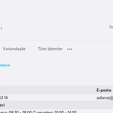
İl
i
Vatandaşlık
Tüm İşlemler
 Adana
E-posta
63 14
adana@v
eri
ma: 08.30 - 18.00 Cumartesi: 10.00 - 14.00