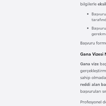
bilgilerle
eksi
B
Başvur
u
tarafın
l
Başvuru
g
gerekme
a
r
Başvuru formu
i
Gana Vizesi 
s
t
Gana vize
baş
a
gerçekleştirm
n
sahip olmadan
reddi alan b
B
başvuruları s
u
r
Profesyonel d
k