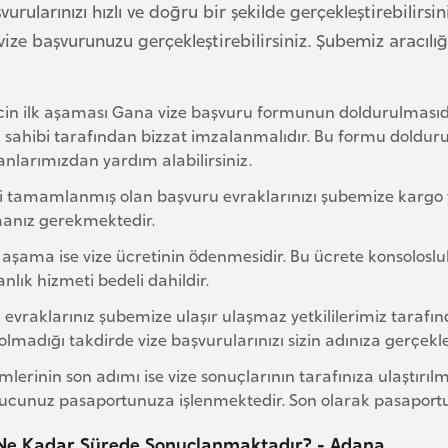
urularınızı hızlı ve doğru bir şekilde gerçekleştirebilir
vize başvurunuzu gerçekleştirebilirsiniz. Şubemiz aracıl
cin ilk aşaması Gana vize başvuru formunun doldurulmasıdı
 sahibi tarafından bizzat imzalanmalıdır. Bu formu doldur
nlarımızdan yardım alabilirsiniz.
ri tamamlanmış olan başvuru evraklarınızı şubemize kargo yo
manız gerekmektedir.
şama ise vize ücretinin ödenmesidir. Bu ücrete konsolosluk
lık hizmeti bedeli dahildir.
evraklarınız şubemize ulaşır ulaşmaz yetkililerimiz tarafın
 olmadığı takdirde vize başvurularınızı sizin adınıza gerçekl
emlerinin son adımı ise vize sonuçlarının tarafınıza ulaştı
nucunuz pasaportunuza işlenmektedir. Son olarak pasaportu
 Ne Kadar Sürede Sonuçlanmaktadır? - Adana