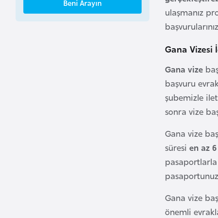
Beni Arayın
B
ulaşmanız pro
e
başvurularınız
n
i
Gana Vizesi 
n
Gana vize
baş
başvuru evrak
B
şubemizle ile
o
sonra vize baş
s
n
Gana vize baş
a
süresi
en az 
H
pasaportlarla
e
pasaportunu
r
s
Gana vize baş
e
önemli evrakl
k