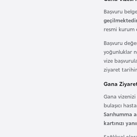
u
m
Başvuru belge
h
geçilmektedir
u
resmi kurum d
r
i
Başvuru değe
y
yoğunluklar n
e
vize başvurula
t
ziyaret tarihi
i
Gana Ziyaret
C
Gana vizenizi
e
bulaşıcı hasta
z
Sarıhumma aş
a
kartınızı ya
y
i
Sağlıksal ola