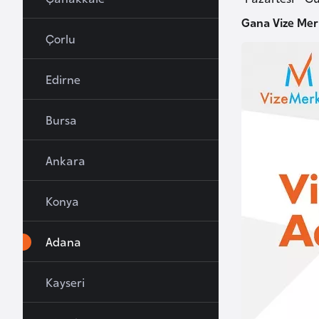
u
Gana Vize Mer
r
Çorlu
y
a
Edirne
A
Bursa
z
e
Ankara
r
b
Konya
a
y
c
Adana
a
n
Kayseri
B