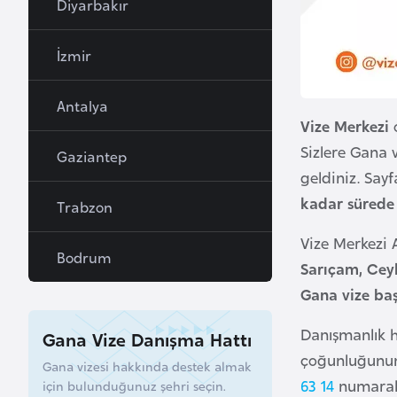
Diyarbakır
a
h
İzmir
r
e
Antalya
y
Vize Merkezi
n
Sizlere Gana 
Gaziantep
geldiniz. Sayf
B
kadar sürede
Trabzon
a
n
Vize Merkezi
Bodrum
g
Sarıçam, Ceyh
l
Gana vize baş
a
d
Danışmanlık h
Gana Vize Danışma Hattı
e
çoğunluğunun s
Gana vizesi hakkında destek almak
ş
63 14
numaralı
için bulunduğunuz şehri seçin.