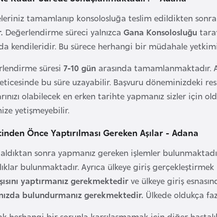
leriniz tamamlanıp konsolosluğa teslim edildikten sonra
.
Değerlendirme süreci yalnızca
Gana Konsolosluğu
taraf
a kendileridir. Bu sürece herhangi bir müdahale yetkimi
rlendirme süresi
7-10 gün
arasında tamamlanmaktadır. A
eticesinde bu süre uzayabilir. Başvuru döneminizdeki res
rınızı olabilecek en erken tarihte yapmanız sizler için o
nize yetişmeyebilir.
inden Önce Yaptırılması Gereken Aşılar - Adana
 aldıktan sonra yapmanız gereken işlemler bulunmaktadır.
lıklar bulunmaktadır. Ayrıca ülkeye giriş gerçekleştirmek 
ısını yaptırmanız gerekmektedir
ve ülkeye giriş esnasın
nınızda bulundurmanız gerekmektedir.
Ülkede oldukça faz
rak herhangi bir sorunla karşılaşmamak için diğer hastalı