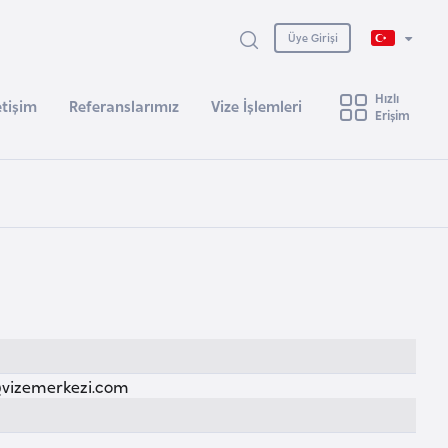
Üye Girişi
Hızlı
etişim
Referanslarımız
Vize İşlemleri
Erişim
izemerkezi.com