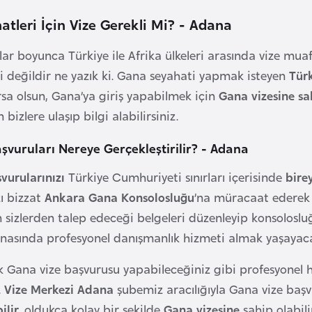
tleri İçin Vize Gerekli Mi? - Adana
llar boyunca Türkiye ile Afrika ülkeleri arasında vize mu
ri değildir ne yazık ki. Gana seyahati yapmak isteyen
Tür
rsa olsun, Gana’ya giriş yapabilmek için
Gana vizesine sa
n bizlere ulaşıp bilgi alabilirsiniz.
şvuruları Nereye Gerçekleştirilir? - Adana
vurularınızı
Türkiye Cumhuriyeti sınırları içerisinde
bire
zı bizzat
Ankara Gana Konsolosluğu
’na müracaat ederek g
 sizlerden talep edeceği belgeleri düzenleyip konsolosl
snasında profesyonel danışmanlık hizmeti almak yaşayacağ
ak Gana vize başvurusu yapabileceğiniz gibi profesyonel h
.
Vize Merkezi Adana
şubemiz aracılığıyla Gana vize başvu
ilir,
oldukça kolay bir şekilde
Gana vizesine
sahip olabilir