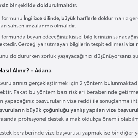
ksiz bir şekilde doldurulmalıdır.
u formunu
İngilizce dilinde
,
büyük harflerle
doldurmanız gere
dan şahsen imzalanmış olmalıdır.
 formunda beyan edeceğiniz kişisel bilgilerinizin sunacağın
ktedir. Gerçeği yansıtmayan bilgilerin tespit edilmesi
vize 
nu doldururken zorluk yaşayacağınızı düşünüyorsanız şube
Nasıl Alınır? - Adana
vurularınızı gerçekleştirmek için 2 yöntem bulunmaktadır.
ektir. Fakat bu yöntem bazı riskleri beraberinde getirmek
 yapacağınız başvuruların vize reddi ile sonuçlanma ihti
aşvuruların büyük çoğunluğu yanlış yapılan vize başvu
ırasında profesyonel destek almak oldukça önemli olabilm
estek beraberinde vize başvurusu yapmak ise bir diğer 