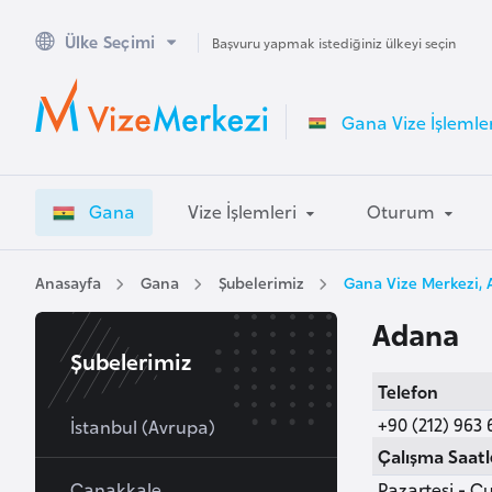
Ülke Seçimi
A
Başvuru yapmak istediğiniz ülkeyi seçin
v
u
Gana Vize İşlemler
s
t
r
Gana
Vize İşlemleri
Oturum
a
l
y
Anasayfa
Gana
Şubelerimiz
Gana Vize Merkezi,
a
Adana
Şubelerimiz
A
Telefon
v
+90 (212) 963 
u
İstanbul (Avrupa)
s
Çalışma Saatl
t
Çanakkale
Pazartesi - Cu