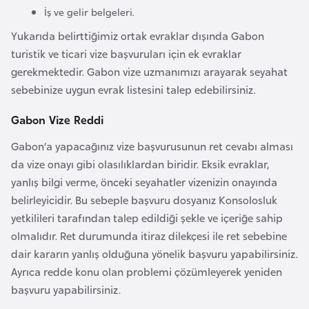
İş ve gelir belgeleri.
a
r
Yukarıda belirttiğimiz ortak evraklar dışında Gabon
u
turistik ve ticari vize başvuruları için ek evraklar
s
gerekmektedir. Gabon vize uzmanımızı arayarak seyahat
sebebinize uygun evrak listesini talep edebilirsiniz.
B
Gabon Vize Reddi
e
Gabon’a yapacağınız vize başvurusunun ret cevabı alması
l
da vize onayı gibi olasılıklardan biridir. Eksik evraklar,
ç
yanlış bilgi verme, önceki seyahatler vizenizin onayında
i
belirleyicidir. Bu sebeple başvuru dosyanız Konsolosluk
k
yetkilileri tarafından talep edildiği şekle ve içeriğe sahip
a
olmalıdır. Ret durumunda itiraz dilekçesi ile ret sebebine
dair kararın yanlış olduğuna yönelik başvuru yapabilirsiniz.
B
Ayrıca redde konu olan problemi çözümleyerek yeniden
e
başvuru yapabilirsiniz.
n