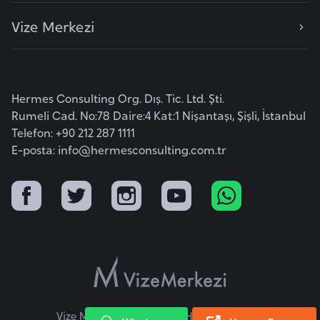
F
Vize Merkezi
a
s
o
Hermes Consulting Org. Dış. Tic. Ltd. Şti.
Ç
Rumeli Cad. No:78 Daire:4 Kat:1 Nişantaşı, Şişli, İstanbul
a
Telefon: +90 212 287 1111
d
E-posta:
info@hermesconsulting.com.tr
Ç
e
k
C
u
m
h
Vize Merkezi © 2026 Tüm Hakları Saklıdır.
u