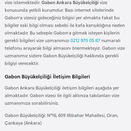
a
i
vize istemektedir.
Gabon Ankara Büyükelçiliği
vize
konusunda yetkili kurumdur. Bazı internet sitelerinde
Gabon'a vizesiz gideceğiniz bilgisi yer almakta fakat bu
A
bilgiler eski bilgi olması sebebi ile kafa karışıklığına neden
z
olmaktadır. Bu sebeple Gabon'a gitmek isteyen kişilerin
e
gerekli bilgileri vize uzmanımızı
0212 970 05 87
numaralı
r
telefonu arayarak bilgi almasını önermekteyiz. Gabon vize
b
uzmanımız sizlere Gabon Büyükelçiliği hakkında gerekli
a
bilgiyi verecektir.
y
c
Gabon Büyükelçiliği İletişim Bilgileri
a
Gabon Ankara Büyükelçiliği iletişim bilgileri aşağıda yer
n
almaktadır. Gabon vizesi ile ilgili aklınıza takılanları vize
uzmanımıza sorabilirsiniz.
B
a
Gabon Büyükelçiliği: N°16, 609 Ilkbahar Mahallesi, Oran,
h
Çankaya (Ankara)
r