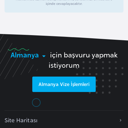
l
içinde cevaplayacaktır.
g
a
r
i
s
t
Almanya
için başvuru yapmak
a
istiyorum
n
B
Almanya
Vize İşlemleri
u
r
k
i
n
Site Haritası
a