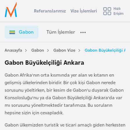
u
Hızlı
s
Referanslarımız
Vize İşlemleri
Başvuru yapmak istediğiniz ülkeyi seçin
Erişim
G
İ
Üye
t
Ülke Seçimi
a
Girişi
r
b
l
Gabon
Tüm İşlemler
a
o
l
e
n
y
V
Anasayfa
Gabon
Gabon Vize
Gabon Büyükelçiliği An
t
a
i
Gabon Büyükelçiliği Ankara
z
i
e
A
Gabon Afrika'nın orta kısmında yer alan ve kıtanın en
İ
ş
v
gelişmiş ülkelerinden biridir. Bir çok kişi Gabon nerede
ş
u
i
sorusunu yöeltirken, bir kesim de Gabon'u duyarak Gabon
l
s
e
Konsolosluğu'nu ya da Gabon Büyükelçiliği Ankara'da var
m
t
m
mı sorusunu yöneltmektedir tarafımıza. Bu soruların
u
l
hepsine sizin için cevapladık.
r
e
y
Gabon ülkemizden turistik ve ticari amaçlı giden herkesten
r