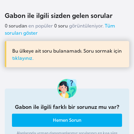
i
n
Gabon ile ilgili sizden gelen sorular
0 sorudan
en popüler
0 soru
görüntüleniyor.
Tüm
B
soruları göster
o
s
n
Bu ülkeye ait soru bulanamadı. Soru sormak için
tıklayınız.
a
H
e
r
s
e
k
Gabon ile ilgili farklı bir sorunuz mu var?
Hemen Sorun
B
u
Alanlarında uzman danışmanlarımız sorularınızı en kısa süre