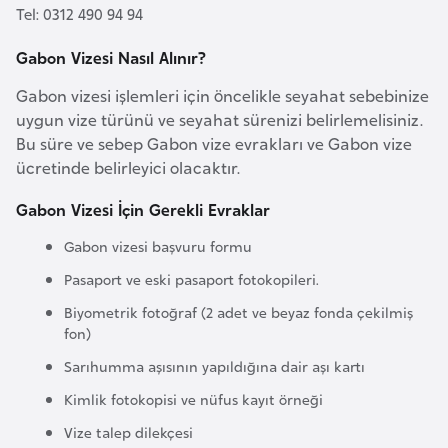
Tel: 0312 490 94 94
e
y
Gabon Vizesi Nasıl Alınır?
n
Gabon vizesi işlemleri için öncelikle seyahat sebebinize
uygun vize türünü ve seyahat sürenizi belirlemelisiniz.
B
Bu süre ve sebep Gabon vize evrakları ve Gabon vize
a
ücretinde belirleyici olacaktır.
n
g
Gabon Vizesi İçin Gerekli Evraklar
l
Gabon vizesi başvuru formu
a
Pasaport ve eski pasaport fotokopileri.
d
e
Biyometrik fotoğraf (2 adet ve beyaz fonda çekilmiş
fon)
ş
Sarıhumma aşısının yapıldığına dair aşı kartı
B
Kimlik fotokopisi ve nüfus kayıt örneği
e
Vize talep dilekçesi
l