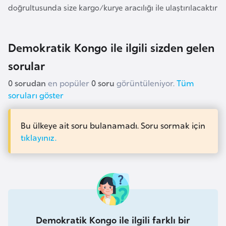
i
doğrultusunda size kargo/kurye aracılığı ile ulaştırılacaktır
n
Demokratik Kongo ile ilgili sizden gelen
B
o
sorular
s
0 sorudan
en popüler
0 soru
görüntüleniyor.
Tüm
n
soruları göster
a
H
e
Bu ülkeye ait soru bulanamadı. Soru sormak için
tıklayınız.
r
s
e
k
B
Demokratik Kongo ile ilgili farklı bir
u