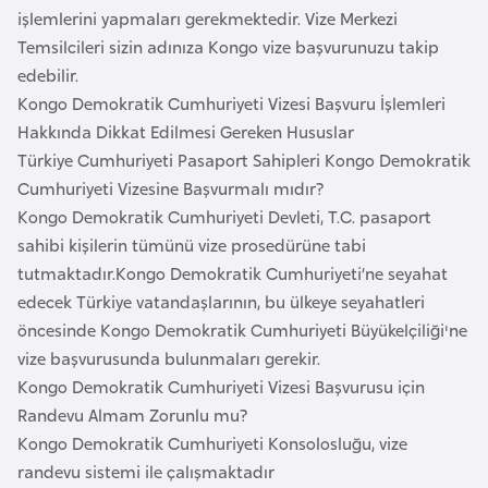
a
z
işlemlerini yapmaları gerekmektedir. Vize Merkezi
e
Temsilcileri sizin adınıza Kongo vize başvurunuzu takip
İ
A
edebilir.
ş
z
Kongo Demokratik Cumhuriyeti Vizesi Başvuru İşlemleri
l
e
Hakkında Dikkat Edilmesi Gereken Hususlar
e
r
Türkiye Cumhuriyeti Pasaport Sahipleri Kongo Demokratik
m
b
Cumhuriyeti Vizesine Başvurmalı mıdır?
l
a
Kongo Demokratik Cumhuriyeti Devleti, T.C. pasaport
e
y
r
sahibi kişilerin tümünü vize prosedürüne tabi
i
c
tutmaktadır.Kongo Demokratik Cumhuriyeti’ne seyahat
a
edecek Türkiye vatandaşlarının, bu ülkeye seyahatleri
n
öncesinde Kongo Demokratik Cumhuriyeti Büyükelçiliği'ne
vize başvurusunda bulunmaları gerekir.
Kongo Demokratik Cumhuriyeti Vizesi Başvurusu için
B
Randevu Almam Zorunlu mu?
a
Kongo Demokratik Cumhuriyeti Konsolosluğu, vize
h
randevu sistemi ile çalışmaktadır
r