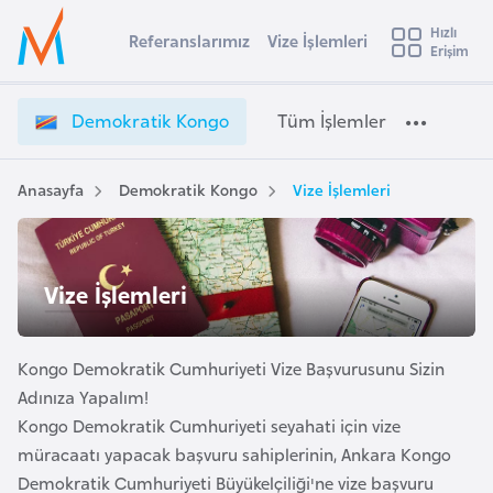
u
Hızlı
s
Referanslarımız
Vize İşlemleri
Başvuru yapmak istediğiniz ülkeyi seçin
Erişim
D
İ
Üye
t
Ülke Seçimi
e
Girişi
r
m
l
Demokratik Kongo
Tüm İşlemler
a
o
l
e
k
y
r
Anasayfa
Demokratik Kongo
Vize İşlemleri
t
a
a
t
i
i
A
Vize İşlemleri
k
ş
v
K
u
i
o
s
Kongo Demokratik Cumhuriyeti Vize Başvurusunu Sizin
n
m
t
g
Adınıza Yapalım!
u
o
Kongo Demokratik Cumhuriyeti seyahati için vize
r
V
müracaatı yapacak başvuru sahiplerinin, Ankara Kongo
y
i
Demokratik Cumhuriyeti Büyükelçiliği'ne vize başvuru