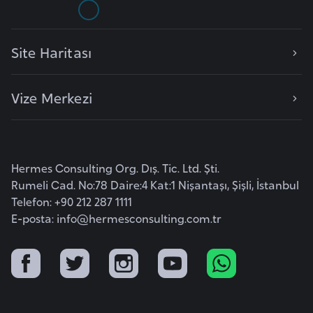
F
a
s
Site Haritası
o
Vize Merkezi
Ç
a
d
Hermes Consulting Org. Dış. Tic. Ltd. Şti.
Ç
Rumeli Cad. No:78 Daire:4 Kat:1 Nişantaşı, Şişli, İstanbul
Telefon: +90 212 287 1111
e
E-posta:
info@hermesconsulting.com.tr
k
C
u
m
h
u