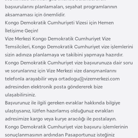
başvurularını planlamaları, seyahat programlarının
a
aksamaması için önemlidir.
r
Kongo Demokratik Cumhuriyeti Vizesi için Hemen
u
İletişime Geçin!
s
Vize Merkezi Kongo Demokratik Cumhuriyet Vize
Temsilcileri, Kongo Demokratik Cumhuriyet vize işlemlerini
B
sizin adınıza planlamaya ve takibini yapmaya hazırdır.
e
Kongo Demokratik Cumhuriyet vize başvurunuza dair soru
l
ve sorunlarınız için Vize Merkezi vize danışmanlarını
ç
telefonla arayabilir veya
ortadogu@vizemerkezi.com
i
adresinden elektronik posta göndererek bize
k
ulaşabilirsiniz.
a
Başvurunuz ile ilgili gereken evraklar hakkında bilgiye
ulaştıysanız, lütfen hazırlamış olduğunuz evrakları
B
adresimize kargo veya kurye aracılığı ile postalayın.
e
Kongo Demokratik Cumhuriyet vize başvuru işlemlerinin
n
sonuçlanmasının ardından Pasaportunuz isteğiniz