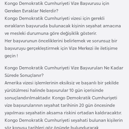
Kongo Demokratik Cumhuriyeti Vize Başvurusu için
e
Gereken Evraklar Nelerdir?
y
Kongo Demokratik Cumhuriyeti vizesi için gerekli
n
evrakların başvuruda bulunacak kişinin seyahat amacına
ve mesleki durumuna göre değişiklik gösterir.
B
Her başvurunun önceliklerini belirlemek ve sorunsuz bir
a
başvuruyu gerçekleştirmek için Vize Merkezi ile iletişime
n
geçin !
g
l
Kongo Demokratik Cumhuriyeti Vize Başvuruları Ne Kadar
a
Sürede Sonuçlanır?
d
Amerika vizesi işlemlerinin eksiksiz ve başarılı bir şekilde
e
yürütülmesi halinde başvurular 10 gün içerisinde
ş
sonuçlandırılmaktadır. Kongo Demokratik Cumhuriyeti
vize başvurularının seyahat tarihinin 20 gün öncesinde
yapılması seyahatin aksama riskini ortadan kaldıracaktır.
B
Kongo Demokratik Cumhuriyeti seyahati bulunan kişilerin
e
söz konusu tarihleri göz önünde bulundurarak
l