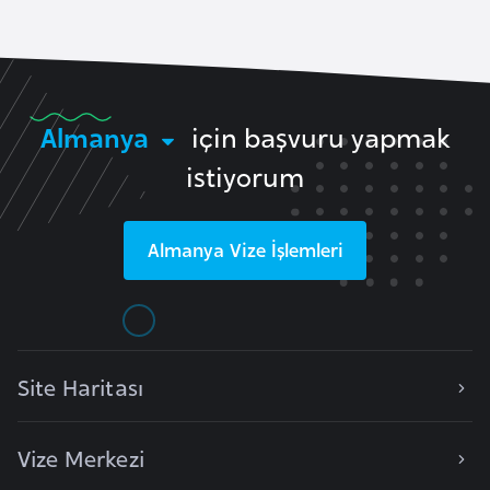
e
y
n
Almanya
için başvuru yapmak
B
a
istiyorum
n
g
Almanya
Vize İşlemleri
l
a
d
e
ş
Site Haritası
B
Vize Merkezi
e
l