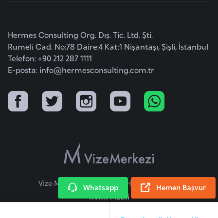
a
r
Hermes Consulting Org. Dış. Tic. Ltd. Şti.
u
Rumeli Cad. No:78 Daire:4 Kat:1 Nişantaşı, Şişli, İstanbul
s
Telefon: +90 212 287 1111
E-posta:
info@hermesconsulting.com.tr
B
e
l
ç
i
k
a
B
Vize Merkezi © 2026 Tüm Hakları Saklıdır.
Whatsapp
Hemen Başvur
e
KVKK Metni
n