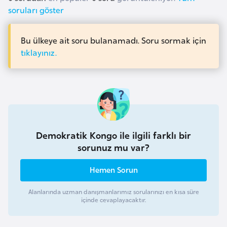
a
z
soruları göster
e
İ
A
Bu ülkeye ait soru bulanamadı. Soru sormak için
ş
z
tıklayınız.
l
e
e
r
m
b
l
a
e
y
r
i
c
Demokratik Kongo ile ilgili farklı bir
a
sorunuz mu var?
n
Hemen Sorun
B
Alanlarında uzman danışmanlarımız sorularınızı en kısa süre
a
içinde cevaplayacaktır.
h
r