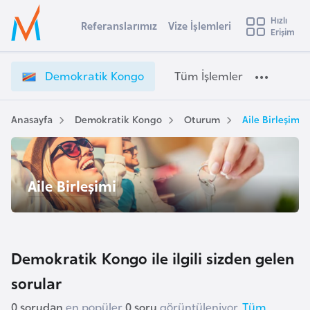
u
Hızlı
s
Referanslarımız
Vize İşlemleri
Başvuru yapmak istediğiniz ülkeyi seçin
Erişim
D
İ
Üye
t
Ülke Seçimi
e
Girişi
r
m
l
Demokratik Kongo
Tüm İşlemler
a
o
l
e
k
y
r
Anasayfa
Demokratik Kongo
Oturum
Aile Birleşimi
t
a
a
t
i
i
A
Aile Birleşimi
k
ş
v
K
u
i
o
s
n
m
t
g
Demokratik Kongo ile ilgili sizden gelen
u
o
sorular
r
V
y
i
0 sorudan
en popüler
0 soru
görüntüleniyor.
Tüm