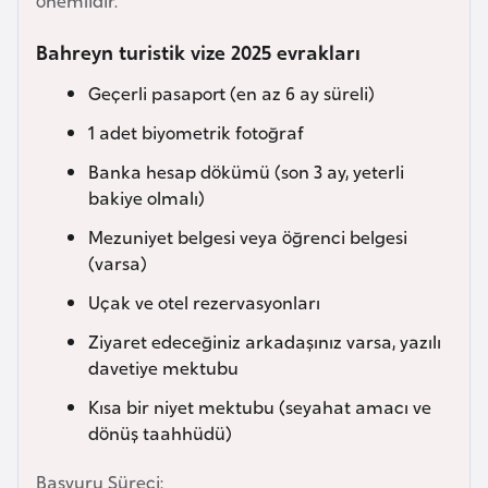
önemlidir.
e
y
Bahreyn turistik vize 2025 evrakları
n
Geçerli pasaport (en az 6 ay süreli)
1 adet biyometrik fotoğraf
B
a
Banka hesap dökümü (son 3 ay, yeterli
n
bakiye olmalı)
g
Mezuniyet belgesi veya öğrenci belgesi
l
(varsa)
a
Uçak ve otel rezervasyonları
d
e
Ziyaret edeceğiniz arkadaşınız varsa, yazılı
ş
davetiye mektubu
Kısa bir niyet mektubu (seyahat amacı ve
B
dönüş taahhüdü)
e
Başvuru Süreci:
l