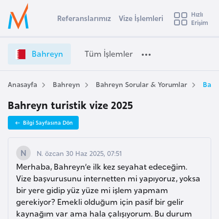
u
Hızlı
s
Referanslarımız
Vize İşlemleri
Başvuru yapmak istediğiniz ülkeyi seçin
Erişim
B
İ
Üye
t
Ülke Seçimi
a
Girişi
r
h
l
Bahreyn
Tüm İşlemler
a
r
l
e
e
y
y
Anasayfa
Bahreyn
Bahreyn Sorular & Yorumlar
Bahre
t
a
n
Bahreyn turistik vize 2025
V
i
i
A
Bilgi Sayfasına Dön
z
ş
v
e
u
i
İ
N. özcan 30 Haz 2025, 07:51
s
ş
Merhaba, Bahreyn’e ilk kez seyahat edeceğim.
m
t
l
Vize başvurusunu internetten mi yapıyoruz, yoksa
u
e
bir yere gidip yüz yüze mi işlem yapmam
r
m
gerekiyor? Emekli olduğum için pasif bir gelir
y
l
kaynağım var ama hala çalışıyorum. Bu durum