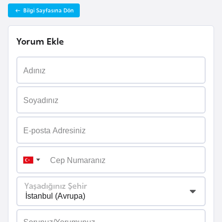
i
Bilgi Sayfasına Dön
n
Yorum Ekle
B
o
s
n
a
H
e
r
s
e
k
Yaşadığınız Şehir
B
u