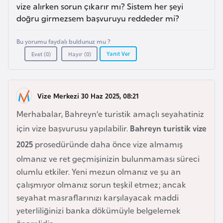
a
e
vize alırken sorun çıkarır mı? Sistem her şeyi
r
doğru girmezsem başvuruyu reddeder mi?
i
A
Bu yorumu faydalı buldunuz mu ?
z
Yanıt Ver
Evet (
0
)
Hayır (
0
)
e
r
b
Vize Merkezi 30 Haz 2025, 08:21
a
y
Merhabalar, Bahreyn’e turistik amaçlı seyahatiniz
c
için vize başvurusu yapılabilir.
Bahreyn turistik vize
a
2025
prosedüründe daha önce vize almamış
n
olmanız ve ret geçmişinizin bulunmaması süreci
olumlu etkiler. Yeni mezun olmanız ve şu an
B
çalışmıyor olmanız sorun teşkil etmez; ancak
a
seyahat masraflarınızı karşılayacak maddi
h
yeterliliğinizi banka dökümüyle belgelemek
r