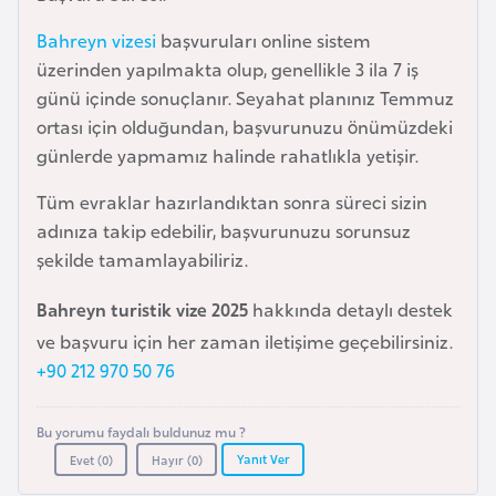
a
Bahreyn vizesi
başvuruları online sistem
r
üzerinden yapılmakta olup, genellikle 3 ila 7 iş
u
günü içinde sonuçlanır. Seyahat planınız Temmuz
s
ortası için olduğundan, başvurunuzu önümüzdeki
günlerde yapmamız halinde rahatlıkla yetişir.
B
Tüm evraklar hazırlandıktan sonra süreci sizin
e
adınıza takip edebilir, başvurunuzu sorunsuz
l
şekilde tamamlayabiliriz.
ç
i
Bahreyn turistik vize 2025
hakkında detaylı destek
k
ve başvuru için her zaman iletişime geçebilirsiniz.
a
+90 212 970 50 76
B
Bu yorumu faydalı buldunuz mu ?
e
Yanıt Ver
Evet (
0
)
Hayır (
0
)
n