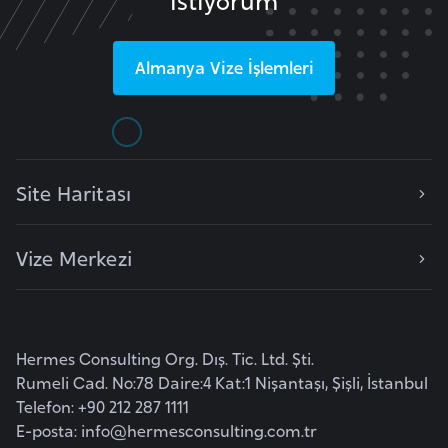
F
a
Almanya
Vize İşlemleri
s
o
Ç
a
Site Haritası
d
Vize Merkezi
Ç
e
k
C
Hermes Consulting Org. Dış. Tic. Ltd. Şti.
u
Rumeli Cad. No:78 Daire:4 Kat:1 Nişantaşı, Şişli, İstanbul
m
Telefon: +90 212 287 1111
h
E-posta:
info@hermesconsulting.com.tr
u