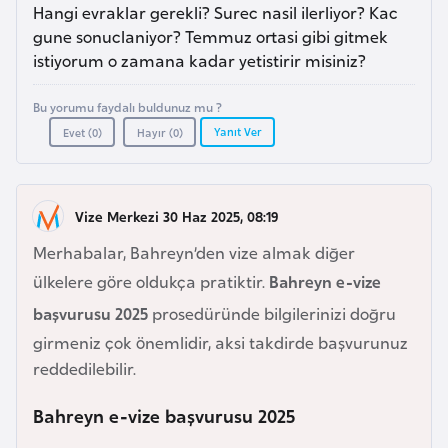
a
e
Hangi evraklar gerekli? Surec nasil ilerliyor? Kac
r
gune sonuclaniyor? Temmuz ortasi gibi gitmek
i
istiyorum o zamana kadar yetistirir misiniz?
A
z
Bu yorumu faydalı buldunuz mu ?
e
Yanıt Ver
Evet (
0
)
Hayır (
0
)
r
b
a
Vize Merkezi 30 Haz 2025, 08:19
y
c
Merhabalar, Bahreyn’den vize almak diğer
a
ülkelere göre oldukça pratiktir.
Bahreyn e-vize
n
başvurusu 2025
prosedüründe bilgilerinizi doğru
girmeniz çok önemlidir, aksi takdirde başvurunuz
B
reddedilebilir.
a
h
Bahreyn e-vize başvurusu 2025
r