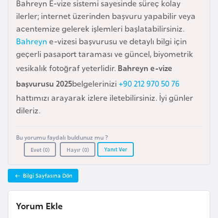
Bahreyn E-vize sistemi sayesinde süreç kolay
e
ilerler; internet üzerinden başvuru yapabilir veya
y
acentemize gelerek işlemleri başlatabilirsiniz.
n
Bahreyn
e-vizesi başvurusu ve detaylı bilgi için
geçerli pasaport taraması ve güncel, biyometrik
B
vesikalık fotoğraf yeterlidir.
Bahreyn e-vize
a
başvurusu 2025
belgelerinizi
+90 212 970 50 76
n
hattımızı arayarak izlere iletebilirsiniz. İyi günler
g
dileriz.
l
a
d
Bu yorumu faydalı buldunuz mu ?
e
Yanıt Ver
Evet (
0
)
Hayır (
0
)
ş
Bilgi Sayfasına Dön
B
e
Yorum Ekle
l