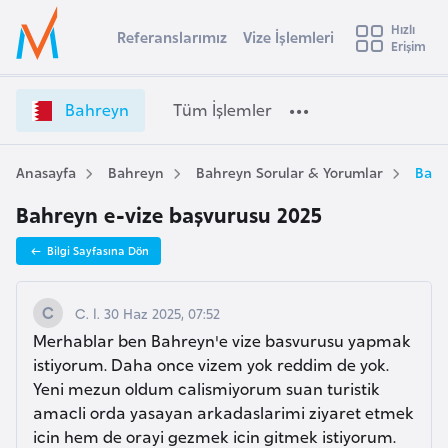
u
Hızlı
s
Referanslarımız
Vize İşlemleri
Başvuru yapmak istediğiniz ülkeyi seçin
Erişim
B
İ
Üye
t
Ülke Seçimi
a
Girişi
r
h
l
Bahreyn
Tüm İşlemler
a
r
l
e
e
y
y
Anasayfa
Bahreyn
Bahreyn Sorular & Yorumlar
Bahr
t
a
n
Bahreyn e-vize başvurusu 2025
V
i
i
A
Bilgi Sayfasına Dön
z
ş
v
e
u
i
İ
C. l. 30 Haz 2025, 07:52
s
ş
Merhablar ben Bahreyn'e vize basvurusu yapmak
m
t
l
istiyorum. Daha once vizem yok reddim de yok.
u
e
Yeni mezun oldum calismiyorum suan turistik
r
m
amacli orda yasayan arkadaslarimi ziyaret etmek
y
l
icin hem de orayi gezmek icin gitmek istiyorum.