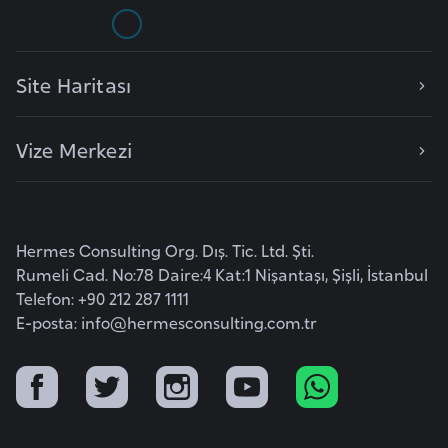
l
g
a
Site Haritası
r
i
s
Vize Merkezi
t
a
n
Hermes Consulting Org. Dış. Tic. Ltd. Şti.
Rumeli Cad. No:78 Daire:4 Kat:1 Nişantaşı, Şişli, İstanbul
B
Telefon: +90 212 287 1111
u
E-posta:
info@hermesconsulting.com.tr
r
k
i
n
a