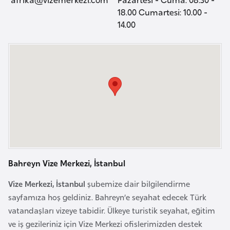
a
e
18.00 Cumartesi: 10.00 -
r
14.00
i
A
z
e
r
b
a
y
c
a
n
Bahreyn Vize Merkezi, İstanbul
Vize Merkezi, İstanbul
şubemize dair bilgilendirme
B
sayfamıza hoş geldiniz. Bahreyn’e seyahat edecek Türk
a
vatandaşları vizeye tabidir. Ülkeye turistik seyahat, eğitim
h
ve iş gezileriniz için Vize Merkezi ofislerimizden destek
r