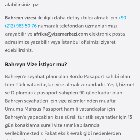
alabilirsiniz. p>
e
y
Bahreyn vizesi
ile ilgili daha detaylı bilgi almak için
+90
n
(212) 963 50 76
numaralı telefondan uzmanlarımızı
arayabilir ve
afrika@vizemerkezi.com
elektronik posta
B
adresimize yazabilir veya İstanbul ofisimizi ziyaret
a
edebilirsiniz.
n
Bahreyn Vize İstiyor mu?
g
l
Bahreyn’e seyahat planı olan Bordo Pasaport sahibi olan
a
tüm Türk vatandaşları vize almak zorundadır. Yeşil, hizmet
d
ve Diplomatik pasaport sahipleri 90 güne kadar olan
e
Bahreyn seyahatleri için vize işlemlerinden muaftır.
ş
Umuma Mahsus Pasaport hamili vatandaşlar için
Bahreyn’e yapacakları kısa süreli turistik seyahatler için
15
B
gün
konaklama süreli vize sınır kapılarında
e
verilebilmektedir. Fakat eksik evrak gibi nedenlerden
l