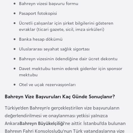
i
Bahreyn vizesi başvuru formu
n
Pasaport fotokopisi
Ücretli çalışanlar için şirket bilgilerini gösteren
B
evraklar (ticari gazete, sicil, imza sirküleri)
o
Banka hesap dökümü
s
Uluslararası seyahat sağlık sigortası
n
a
Bahreyn vizesinin ödendiğine dair ücret dekontu
H
Davet mektubu temin ederek gidenler için sponsor
e
mektubu
r
Otel ve uçak rezervasyonları
s
Bahreyn Vize Başvuruları Kaç Günde Sonuçlanır?
e
k
Türkiye’den Bahreyn’e gerçekleştirilen vize başvuruların
değerlendirilmesi ve onaylanması yetkisi yalnızca
B
Ankara
Bahreyn Büyükelçiliği
’ne aittir. İstanbul’da bulunan
u
Bahreyn Fahri Konsolosluğu’nun Türk vatandaşlarına vize