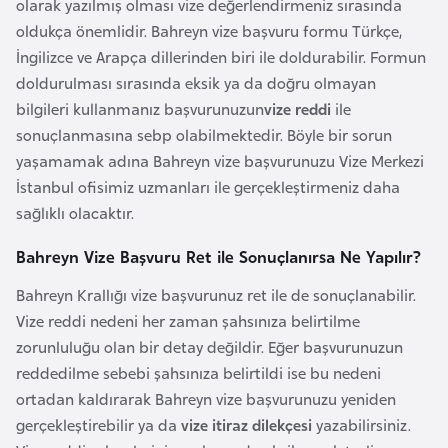
olarak yazılmış olması vize değerlendirmeniz sırasında
r
oldukça önemlidir. Bahreyn vize başvuru formu Türkçe,
i
İngilizce ve Arapça dillerinden biri ile doldurabilir. Formun
y
doldurulması sırasında eksik ya da doğru olmayan
e
bilgileri kullanmanız başvurunuzun
vize reddi
ile
t
sonuçlanmasına sebp olabilmektedir. Böyle bir sorun
i
yaşamamak adına Bahreyn vize başvurunuzu Vize Merkezi
İstanbul ofisimiz uzmanları ile gerçekleştirmeniz daha
C
sağlıklı olacaktır.
e
Bahreyn Vize Başvuru Ret ile Sonuçlanırsa Ne Yapılır?
z
a
Bahreyn Krallığı vize başvurunuz ret ile de sonuçlanabilir.
y
Vize reddi nedeni her zaman şahsınıza belirtilme
i
zorunluluğu olan bir detay değildir. Eğer başvurunuzun
r
reddedilme sebebi şahsınıza belirtildi ise bu nedeni
ortadan kaldırarak Bahreyn vize başvurunuzu yeniden
gerçekleştirebilir ya da
vize itiraz dilekçesi
yazabilirsiniz.
C