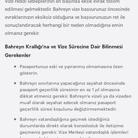
Vize reddi sebeplerinin en başında eksik evrak teslim
i
edilmesi gelmektedir. Bahreyn vize başvurunuz öncesinde
b
evraklarınızın eksiksiz olduğuna ve başvurunuzun ret ile
u
sonuçlandıracak herhangi bir neden olmadığına emin
t
olmanız gerekir.
i
Bahreyn Krallığı’na ve Vize Sürecine Dair Bilinmesi
Ç
Gerekenler
i
Pasaportunuz eski ve yıpranmış olmamasına özen
n
gösterin.
Bahreyn sınırlarına yapacağınız seyahat öncesinde
D
pasaport geçerlilik süresinin en az 1 yıl olmasına
a
dikkat etmeniz gerekir. Bahreyn’e vizeli ya da vizeden
n
muaf olarak seyahat edecek olmanız pasaport
geçerlilik süresi koşulunu değiştirmemektedir.
i
m
Bahreyn vatandaşlığına geçmek istediğiniz
durumlarda direkt olarak konsolosluk ile iletişime
a
geçmeniz gerekir. Vize Merkezi vatandaşlık işlemleri
r