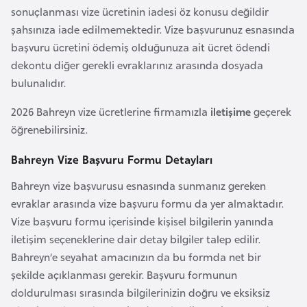
F
sonuçlanması vize ücretinin iadesi öz konusu değildir
a
şahsınıza iade edilmemektedir. Vize başvurunuz esnasında
s
başvuru ücretini ödemiş olduğunuza ait ücret ödendi
o
dekontu diğer gerekli evraklarınız arasında dosyada
bulunalıdır.
Ç
2026 Bahreyn vize ücretlerine firmamızla
iletişime
geçerek
a
öğrenebilirsiniz.
d
Bahreyn Vize Başvuru Formu Detayları
Ç
Bahreyn vize başvurusu esnasında sunmanız gereken
e
evraklar arasında vize başvuru formu da yer almaktadır.
k
Vize başvuru formu içerisinde kişisel bilgilerin yanında
C
iletişim seçeneklerine dair detay bilgiler talep edilir.
u
Bahreyn’e seyahat amacınızın da bu formda net bir
m
şekilde açıklanması gerekir. Başvuru formunun
h
doldurulması sırasında bilgilerinizin doğru ve eksiksiz
u