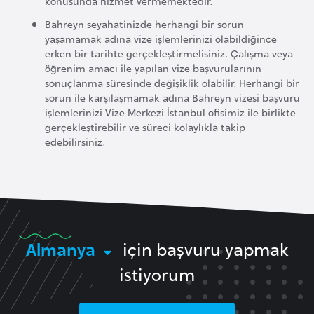
konusunda hizmet vermemektedir.
k
Bahreyn seyahatinizde herhangi bir sorun
a
yaşamamak adına vize işlemlerinizi olabildiğince
erken bir tarihte gerçekleştirmelisiniz. Çalışma veya
D
öğrenim amacı ile yapılan vize başvurularının
sonuçlanma süresinde değişiklik olabilir. Herhangi bir
e
sorun ile karşılaşmamak adına Bahreyn vizesi başvuru
m
işlemlerinizi Vize Merkezi İstanbul ofisimiz ile birlikte
o
gerçekleştirebilir ve süreci kolaylıkla takip
k
edebilirsiniz.
r
a
t
i
k
Almanya
için başvuru yapmak
K
o
istiyorum
n
g