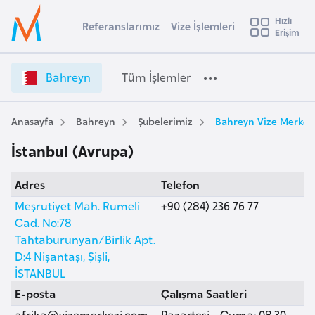
u
Hızlı
s
Referanslarımız
Vize İşlemleri
Başvuru yapmak istediğiniz ülkeyi seçin
Erişim
B
İ
Üye
t
Ülke Seçimi
a
Girişi
r
h
l
Bahreyn
Tüm İşlemler
a
r
l
e
e
y
y
Anasayfa
Bahreyn
Şubelerimiz
Bahreyn Vize Merkezi
t
a
n
İstanbul (Avrupa)
V
i
i
A
Adres
Telefon
z
ş
v
e
Meşrutiyet Mah. Rumeli
+90 (284) 236 76 77
u
i
İ
Cad. No:78
s
ş
Tahtaburunyan/Birlik Apt.
m
t
l
D:4 Nişantaşı, Şişli,
u
e
İSTANBUL
r
m
E-posta
Çalışma Saatleri
y
l
afrika@vizemerkezi.com
Pazartesi - Cuma: 08.30 -