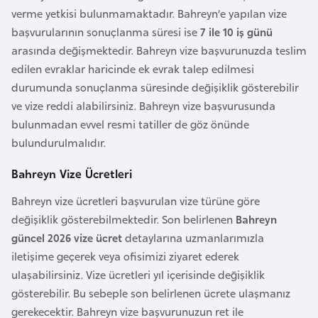
l
verme yetkisi bulunmamaktadır. Bahreyn’e yapılan vize
g
başvurularının sonuçlanma süresi ise
7 ile 10 iş günü
a
arasında değişmektedir. Bahreyn vize başvurunuzda teslim
r
edilen evraklar haricinde ek evrak talep edilmesi
i
durumunda sonuçlanma süresinde değişiklik gösterebilir
s
ve vize reddi alabilirsiniz. Bahreyn vize başvurusunda
t
bulunmadan evvel resmi tatiller de göz önünde
a
bulundurulmalıdır.
n
Bahreyn Vize Ücretleri
B
Bahreyn vize ücretleri başvurulan vize türüne göre
u
değişiklik gösterebilmektedir. Son belirlenen
Bahreyn
r
güncel 2026 vize ücret
detaylarına uzmanlarımızla
k
iletişime geçerek veya ofisimizi ziyaret ederek
i
ulaşabilirsiniz. Vize ücretleri yıl içerisinde değişiklik
n
gösterebilir. Bu sebeple son belirlenen ücrete ulaşmanız
a
gerekecektir. Bahreyn vize başvurunuzun ret ile