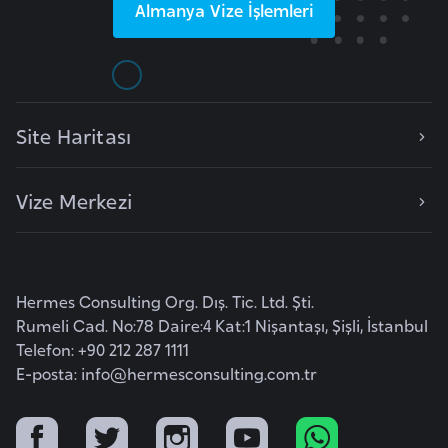
Almanya
Vize İşlemleri
o
B
u
l
Site Haritası
g
a
Vize Merkezi
r
i
s
t
Hermes Consulting Org. Dış. Tic. Ltd. Şti.
a
Rumeli Cad. No:78 Daire:4 Kat:1 Nişantaşı, Şişli, İstanbul
n
Telefon: +90 212 287 1111
E-posta:
info@hermesconsulting.com.tr
E
r
m