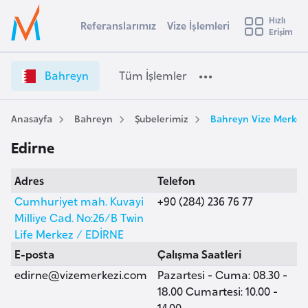
u
Hızlı
s
Referanslarımız
Vize İşlemleri
Başvuru yapmak istediğiniz ülkeyi seçin
Erişim
B
İ
Üye
t
Ülke Seçimi
a
Girişi
r
h
l
Bahreyn
Tüm İşlemler
a
r
l
e
e
y
y
Anasayfa
Bahreyn
Şubelerimiz
Bahreyn Vize Merkezi
t
a
n
Edirne
V
i
i
A
Adres
Telefon
z
ş
v
e
Cumhuriyet mah. Kuvayi
+90 (284) 236 76 77
u
i
İ
Milliye Cad. No:26/B Twin
s
ş
Life Merkez / EDİRNE
m
t
l
E-posta
Çalışma Saatleri
u
e
edirne@vizemerkezi.com
Pazartesi - Cuma: 08.30 -
r
m
18.00 Cumartesi: 10.00 -
y
l
14.00