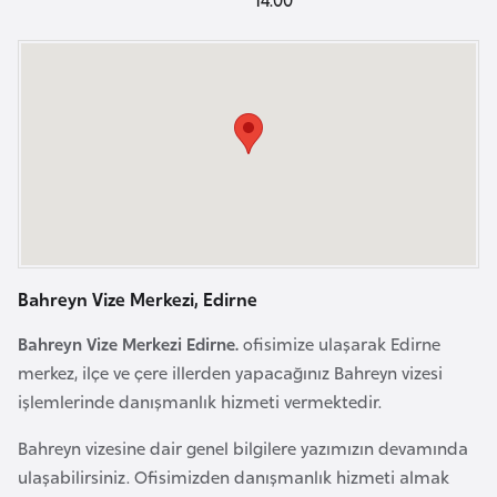
a
e
r
i
A
z
e
r
b
a
y
c
Bahreyn Vize Merkezi, Edirne
a
n
Bahreyn Vize Merkezi Edirne.
ofisimize ulaşarak Edirne
merkez, ilçe ve çere illerden yapacağınız Bahreyn vizesi
B
işlemlerinde danışmanlık hizmeti vermektedir.
a
Bahreyn vizesine dair genel bilgilere yazımızın devamında
h
ulaşabilirsiniz. Ofisimizden danışmanlık hizmeti almak
r