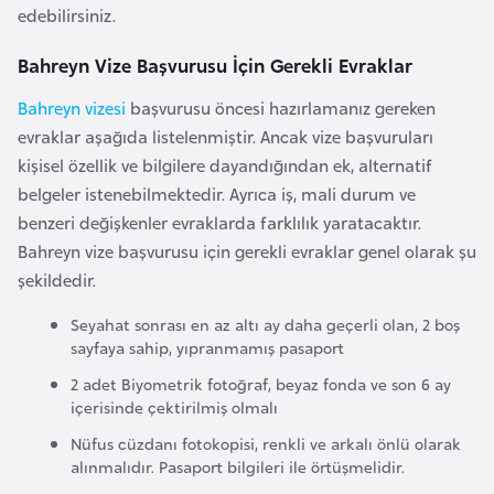
edebilirsiniz.
a
r
Bahreyn Vize Başvurusu İçin Gerekli Evraklar
u
Bahreyn vizesi
başvurusu öncesi hazırlamanız gereken
s
evraklar aşağıda listelenmiştir. Ancak vize başvuruları
kişisel özellik ve bilgilere dayandığından ek, alternatif
B
belgeler istenebilmektedir. Ayrıca iş, mali durum ve
e
benzeri değişkenler evraklarda farklılık yaratacaktır.
l
Bahreyn vize başvurusu için gerekli evraklar genel olarak şu
ç
şekildedir.
i
k
Seyahat sonrası en az altı ay daha geçerli olan, 2 boş
sayfaya sahip, yıpranmamış pasaport
a
2 adet Biyometrik fotoğraf, beyaz fonda ve son 6 ay
içerisinde çektirilmiş olmalı
B
e
Nüfus cüzdanı fotokopisi, renkli ve arkalı önlü olarak
alınmalıdır. Pasaport bilgileri ile örtüşmelidir.
n