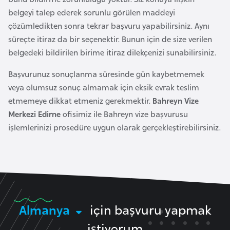
r
belgeyi talep ederek sorunlu görülen maddeyi
i
çözümledikten sonra tekrar başvuru yapabilirsiniz. Aynı
y
süreçte itiraz da bir seçenektir. Bunun için de size verilen
e
belgedeki bildirilen birime itiraz dilekçenizi sunabilirsiniz.
t
Başvurunuz sonuçlanma süresinde gün kaybetmemek
i
veya olumsuz sonuç almamak için eksik evrak teslim
etmemeye dikkat etmeniz gerekmektir.
Bahreyn Vize
C
Merkezi Edirne
ofisimiz ile Bahreyn vize başvurusu
e
işlemlerinizi prosedüre uygun olarak gerçekleştirebilirsiniz.
z
a
y
i
r
Almanya
için başvuru yapmak
C
istiyorum