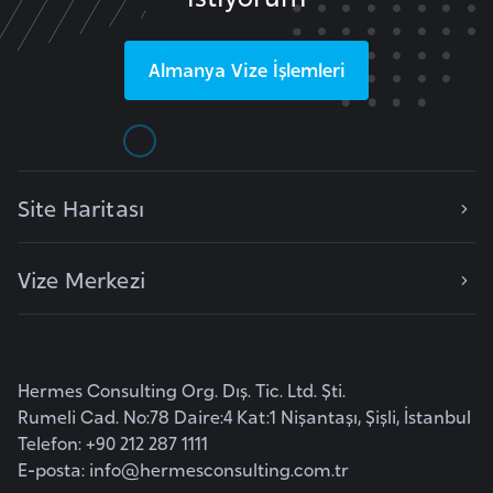
i
b
u
Almanya
Vize İşlemleri
t
i
Ç
Site Haritası
i
n
Vize Merkezi
D
a
n
Hermes Consulting Org. Dış. Tic. Ltd. Şti.
i
Rumeli Cad. No:78 Daire:4 Kat:1 Nişantaşı, Şişli, İstanbul
m
Telefon: +90 212 287 1111
a
E-posta:
info@hermesconsulting.com.tr
r