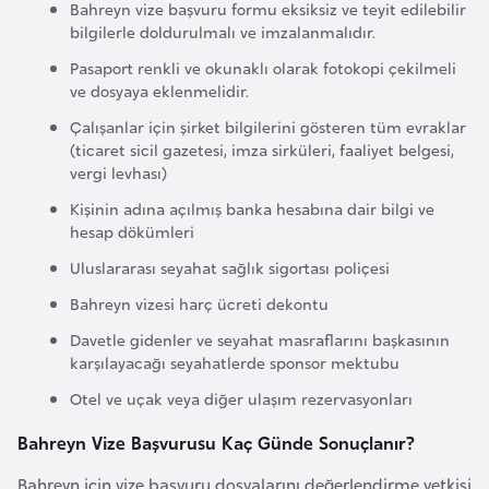
i
Bahreyn vize başvuru formu eksiksiz ve teyit edilebilir
bilgilerle doldurulmalı ve imzalanmalıdır.
n
Pasaport renkli ve okunaklı olarak fotokopi çekilmeli
ve dosyaya eklenmelidir.
B
o
Çalışanlar için şirket bilgilerini gösteren tüm evraklar
(ticaret sicil gazetesi, imza sirküleri, faaliyet belgesi,
s
vergi levhası)
n
Kişinin adına açılmış banka hesabına dair bilgi ve
a
hesap dökümleri
H
Uluslararası seyahat sağlık sigortası poliçesi
e
r
Bahreyn vizesi harç ücreti dekontu
s
Davetle gidenler ve seyahat masraflarını başkasının
e
karşılayacağı seyahatlerde sponsor mektubu
k
Otel ve uçak veya diğer ulaşım rezervasyonları
Bahreyn Vize Başvurusu Kaç Günde Sonuçlanır?
B
u
Bahreyn için vize başvuru dosyalarını değerlendirme yetkisi