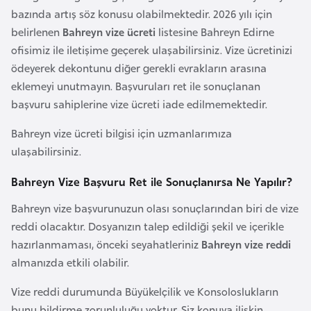
F
bazında artış söz konusu olabilmektedir. 2026 yılı için
a
belirlenen
Bahreyn vize ücreti
listesine Bahreyn Edirne
s
ofisimiz ile iletişime geçerek ulaşabilirsiniz. Vize ücretinizi
o
ödeyerek dekontunu diğer gerekli evrakların arasına
eklemeyi unutmayın. Başvuruları ret ile sonuçlanan
başvuru sahiplerine vize ücreti iade edilmemektedir.
Ç
a
Bahreyn vize ücreti bilgisi için uzmanlarımıza
d
ulaşabilirsiniz.
Bahreyn Vize Başvuru Ret ile Sonuçlanırsa Ne Yapılır?
Ç
e
Bahreyn vize başvurunuzun olası sonuçlarından biri de vize
k
reddi olacaktır. Dosyanızın talep edildiği şekil ve içerikle
C
hazırlanmaması, önceki seyahatleriniz
Bahreyn vize reddi
u
almanızda etkili olabilir.
m
h
Vize reddi durumunda Büyükelçilik ve Konsoloslukların
u
bunu bildirme zorunluluğu yoktur. Siz konuya ilişkin