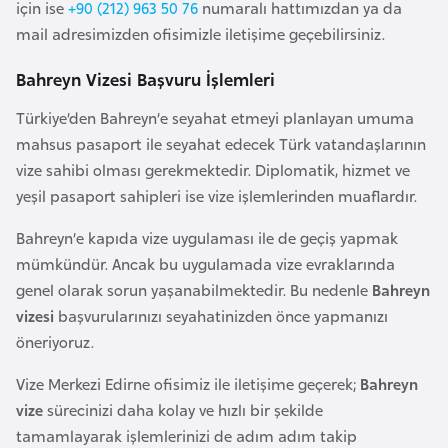
için ise
+90 (212) 963 50 76
numaralı hattımızdan ya da
e
mail adresimizden ofisimizle iletişime geçebilirsiniz.
y
n
Bahreyn Vizesi Başvuru İşlemleri
Türkiye’den Bahreyn’e seyahat etmeyi planlayan umuma
B
mahsus pasaport ile seyahat edecek Türk vatandaşlarının
a
vize sahibi olması gerekmektedir. Diplomatik, hizmet ve
n
yeşil pasaport sahipleri ise vize işlemlerinden muaflardır.
g
l
Bahreyn’e kapıda vize uygulaması ile de geçiş yapmak
a
mümkündür. Ancak bu uygulamada vize evraklarında
d
genel olarak sorun yaşanabilmektedir. Bu nedenle
Bahreyn
e
vizesi
başvurularınızı seyahatinizden önce yapmanızı
ş
öneriyoruz.
Vize Merkezi Edirne ofisimiz ile iletişime geçerek;
Bahreyn
B
vize
sürecinizi daha kolay ve hızlı bir şekilde
e
tamamlayarak işlemlerinizi de adım adım takip
l