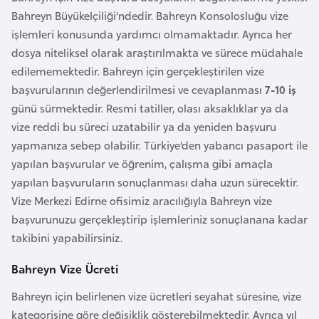
l
Bahreyn Büyükelçiliği’ndedir. Bahreyn Konsolosluğu vize
g
işlemleri konusunda yardımcı olmamaktadır. Ayrıca her
a
dosya niteliksel olarak araştırılmakta ve sürece müdahale
r
edilememektedir. Bahreyn için gerçekleştirilen vize
i
başvurularının değerlendirilmesi ve cevaplanması
7-10 iş
s
günü sürmektedir. Resmi tatiller, olası aksaklıklar ya da
t
vize reddi bu süreci uzatabilir ya da yeniden başvuru
a
yapmanıza sebep olabilir. Türkiye’den yabancı pasaport ile
n
yapılan başvurular ve öğrenim, çalışma gibi amaçla
yapılan başvuruların sonuçlanması daha uzun sürecektir.
B
Vize Merkezi Edirne ofisimiz aracılığıyla Bahreyn vize
u
başvurunuzu gerçekleştirip işlemleriniz sonuçlanana kadar
r
takibini yapabilirsiniz.
k
Bahreyn Vize Ücreti
i
n
Bahreyn için belirlenen vize ücretleri seyahat süresine, vize
a
kategorisine göre değişiklik gösterebilmektedir. Ayrıca yıl