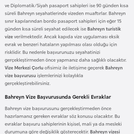
e
ve Diplomatik/Siyah pasaport sahipleri ise 90 günden kısa
y
süreli Bahreyn seyahatlerinde vizeden muaftırlar. Bahreyn
n
sınır kapılarından bordo pasaport sahipleri için eğer 15
günden kısa süreli seyahat edilecek ise
Bahreyn turistik
vize
verilmektedir. Ancak kapıda vize uygulaması eksik
B
evrak ve benzeri hataların yapılması olası olduğu için
a
risklidir. Bu nedenle başvurunuzu seyahatinizi
n
gerçekleştirmeden önce yapmanız daha sağlıklı olacaktır.
g
Vize Merkezi Çorlu
ofisimiz ile iletişime geçerek
Bahreyn
l
vize başvurusu
işlemlerinizi kolaylıkla
a
gerçekleştirebilirsiniz.
d
e
Bahreyn Vize Başvurusunda Gerekli Evraklar
ş
Bahreyn vize başvurusunu gerçekleştirmeden önce
hazırlamanız gereken evraklar söz konusu olacaktır. Bu
B
evraklar başvuru sahiplerinin kişisel, mali ya da mesleki
e
durumuna göre değişiklik gösterecektir.
Bahreyn vizesi
l