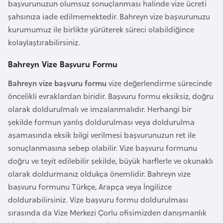
başvurunuzun olumsuz sonuçlanması halinde vize ücreti
F
şahsınıza iade edilmemektedir. Bahreyn vize başvurunuzu
a
kurumumuz ile birlikte yürüterek süreci olabildiğince
s
kolaylaştırabilirsiniz.
o
Bahreyn Vize Başvuru Formu
Ç
Bahreyn vize başvuru formu
vize değerlendirme sürecinde
a
öncelikli evraklardan biridir. Başvuru formu eksiksiz, doğru
d
olarak doldurulmalı ve imzalanmalıdır. Herhangi bir
şekilde formun yanlış doldurulması veya doldurulma
Ç
aşamasında eksik bilgi verilmesi başvurunuzun ret ile
e
sonuçlanmasına sebep olabilir. Vize başvuru formunu
k
doğru ve teyit edilebilir şekilde, büyük harflerle ve okunaklı
C
olarak doldurmanız oldukça önemlidir. Bahreyn vize
u
başvuru formunu Türkçe, Arapça veya İngilizce
m
doldurabilirsiniz. Vize başvuru formu doldurulması
h
sırasında da Vize Merkezi Çorlu ofisimizden danışmanlık
u