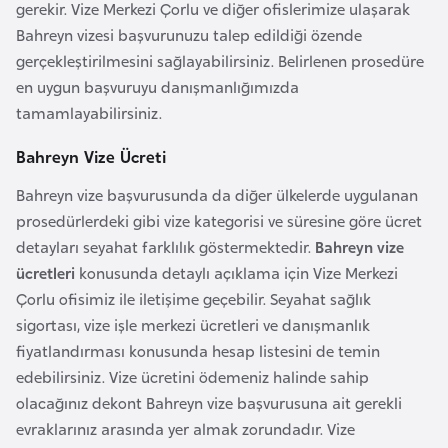
gerekir. Vize Merkezi Çorlu ve diğer ofislerimize ulaşarak
l
Bahreyn vizesi başvurunuzu talep edildiği özende
g
gerçekleştirilmesini sağlayabilirsiniz. Belirlenen prosedüre
a
en uygun başvuruyu danışmanlığımızda
r
tamamlayabilirsiniz.
i
s
Bahreyn Vize Ücreti
t
Bahreyn vize başvurusunda da diğer ülkelerde uygulanan
a
prosedürlerdeki gibi vize kategorisi ve süresine göre ücret
n
detayları seyahat farklılık göstermektedir.
Bahreyn vize
ücretleri
konusunda detaylı açıklama için Vize Merkezi
B
Çorlu ofisimiz ile iletişime geçebilir. Seyahat sağlık
u
sigortası, vize işle merkezi ücretleri ve danışmanlık
r
fiyatlandırması konusunda hesap listesini de temin
k
edebilirsiniz. Vize ücretini ödemeniz halinde sahip
i
olacağınız dekont Bahreyn vize başvurusuna ait gerekli
n
evraklarınız arasında yer almak zorundadır. Vize
a