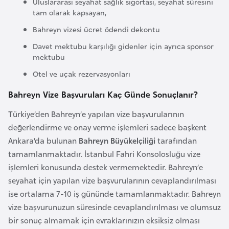
Uluslararası seyahat sağlık sigortası, seyahat süresini
i
tam olarak kapsayan,
n
Bahreyn vizesi ücret ödendi dekontu
B
Davet mektubu karşılığı gidenler için ayrıca sponsor
mektubu
o
s
Otel ve uçak rezervasyonları
n
Bahreyn Vize Başvuruları Kaç Günde Sonuçlanır?
a
H
Türkiye’den Bahreyn’e yapılan vize başvurularının
e
değerlendirme ve onay verme işlemleri sadece başkent
r
Ankara’da bulunan
Bahreyn Büyükelçiliği
tarafından
s
tamamlanmaktadır. İstanbul Fahri Konsolosluğu vize
e
işlemleri konusunda destek vermemektedir. Bahreyn’e
k
seyahat için yapılan vize başvurularının cevaplandırılması
ise ortalama 7-10 iş gününde tamamlanmaktadır. Bahreyn
vize başvurunuzun süresinde cevaplandırılması ve olumsuz
B
bir sonuç almamak için evraklarınızın eksiksiz olması
u