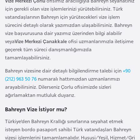
Vize Merkezi Çorlu
ofisimiz aracılığıyla Bahreyn seyahatiniz
a
e
için gerekli olan vize işlemlerinizi yürütebilirsiniz. Türk
r
vatandaşlarının Bahreyn için yürütecekleri vize işlem
i
A
sürecini detaylı olarak yazımızdan ulaşabilirsiniz. Bahreyn
z
vize başvurusuna dair yazımız üzerinden bilgi alabilir
e
veya
Vize Merkezi Çanakkale
ofisi uzmanlarımızla iletişime
r
geçerek tüm süreci danışmanlığımızda
b
tamamlayabilirsiniz.
a
y
Bahreyn vizesine dair detaylı bilgilendirme talebi için
+90
c
(212) 963 50 76
numaralı hattımızdan uzmanlarımızı
a
arayabilirsiniz. Dilerseniz Çorlu ofisimizde sizleri
n
ağırlamaktan mutluluk duyarız.
Bahreyn Vize İstiyor mu?
B
a
Türkiye’den Bahreyn Krallığı sınırlarına seyahat etmek
h
isteyen bordo pasaport sahibi Türk vatandaşları Bahreyn
r
vizesi işlemlerini tamamlamalıdır. Hususi/Yeşil, Hizmet/Gri