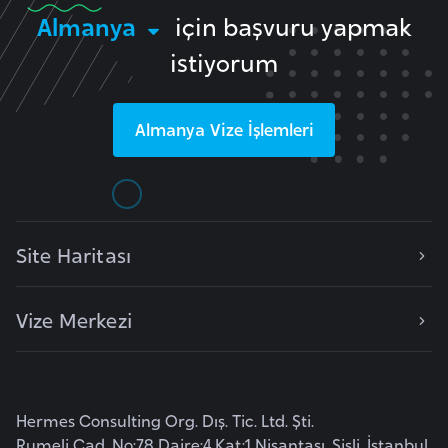
k
Almanya
için başvuru yapmak
a
istiyorum
D
e
Almanya
Vize İşlemleri
m
o
k
r
Site Haritası
a
t
i
Vize Merkezi
k
K
o
n
Hermes Consulting Org. Dış. Tic. Ltd. Şti.
g
Rumeli Cad. No:78 Daire:4 Kat:1 Nişantaşı, Şişli, İstanbul