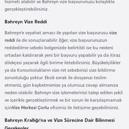
hizmeti alabilir ve Bahreyn vize başvurunuzu kolaylıkla
r
gerçekleştirebilirsiniz.
i
Bahreyn Vize Reddi
y
e
Bahreyn’e seyahat amacı ile yapılan vize başvurusu
vize
t
reddi
ile de sonuçlanabilir. Eğer, vize başvurunuzun
i
reddedilme sebebi belgenizde belirtildi ise bu nedeni
ortadan kaldırarak yeni bir başvuru yapabilir ya da itiraz
C
dilekçesi yazarak ilgili birime iletebilirsiniz. Büyükelçilikler
e
ya da Konsoloslukların vize ret sebebinizi size bildirme
z
zorunluluğu yoktur. Eksik evrak ile dosyanızı teslim
a
etmeniz, gün kaybetmenize ya olumsuz cevap almanıza
y
neden olabilir. Bahreyn vize işlemelerinizi talep edilen şekil
i
ve içerikle gerçekleştirmek ve bir sorun ile karşılaşmamak
r
için
Vize Merkezi Çorlu
ofisimiz ile iletişime geçebilirsiniz.
Bahreyn Krallığı’na ve Vize Sürecine Dair Bilinmesi
C
Gerekenler