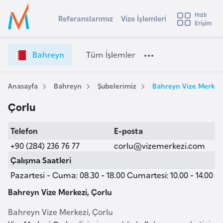
u
Hızlı
s
Referanslarımız
Vize İşlemleri
Başvuru yapmak istediğiniz ülkeyi seçin
Erişim
B
İ
Üye
t
Ülke Seçimi
a
Girişi
r
h
l
Bahreyn
Tüm İşlemler
a
r
l
e
e
y
y
Anasayfa
Bahreyn
Şubelerimiz
Bahreyn Vize Merkezi
t
a
n
Çorlu
V
i
i
A
Telefon
E-posta
z
ş
v
e
+90 (284) 236 76 77
corlu@vizemerkezi.com
u
i
İ
Çalışma Saatleri
s
ş
Pazartesi - Cuma: 08.30 - 18.00 Cumartesi: 10.00 - 14.00
m
t
l
u
e
Bahreyn Vize Merkezi, Çorlu
r
m
Bahreyn Vize Merkezi, Çorlu
y
l