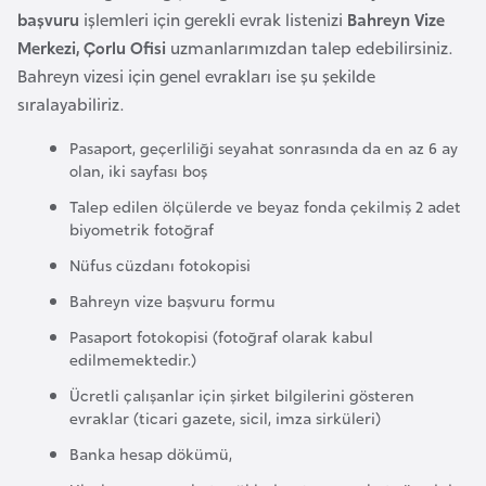
başvuru
işlemleri için gerekli evrak listenizi
Bahreyn Vize
a
Merkezi, Çorlu Ofisi
uzmanlarımızdan talep edebilirsiniz.
r
Bahreyn vizesi için genel evrakları ise şu şekilde
u
sıralayabiliriz.
s
Pasaport, geçerliliği seyahat sonrasında da en az 6 ay
olan, iki sayfası boş
B
e
Talep edilen ölçülerde ve beyaz fonda çekilmiş 2 adet
biyometrik fotoğraf
l
ç
Nüfus cüzdanı fotokopisi
i
Bahreyn vize başvuru formu
k
Pasaport fotokopisi (fotoğraf olarak kabul
a
edilmemektedir.)
Ücretli çalışanlar için şirket bilgilerini gösteren
B
evraklar (ticari gazete, sicil, imza sirküleri)
e
Banka hesap dökümü,
n