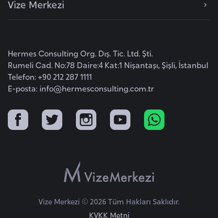
Vize Merkezi
e
y
n
Hermes Consulting Org. Dış. Tic. Ltd. Şti.
B
Rumeli Cad. No:78 Daire:4 Kat:1 Nişantaşı, Şişli, İstanbul
a
Telefon: +90 212 287 1111
n
E-posta:
info@hermesconsulting.com.tr
g
l
a
d
e
ş
B
Vize Merkezi © 2026 Tüm Hakları Saklıdır.
e
KVKK Metni
l