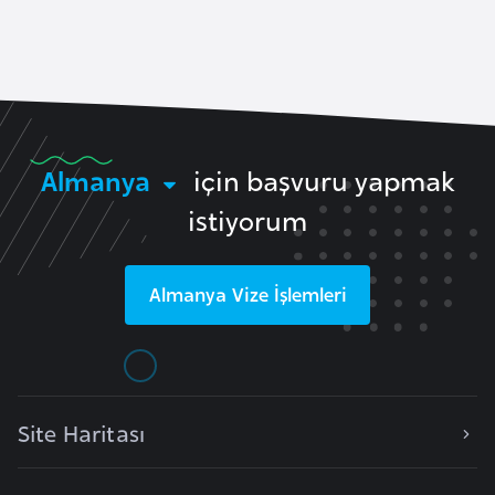
a
l
e
r
A
i
z
e
r
Almanya
için başvuru yapmak
b
istiyorum
a
y
c
Almanya
Vize İşlemleri
a
n
B
a
Site Haritası
h
r