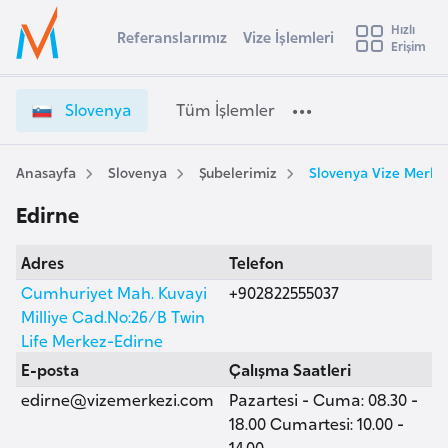
u
Hızlı
s
Referanslarımız
Vize İşlemleri
Başvuru yapmak istediğiniz ülkeyi seçin
Erişim
S
İ
Üye
t
Ülke Seçimi
l
Girişi
r
o
l
Slovenya
Tüm İşlemler
a
v
l
e
e
y
n
Anasayfa
Slovenya
Şubelerimiz
Slovenya Vize Merkez
t
a
y
Edirne
a
i
V
A
Adres
Telefon
i
ş
v
z
Cumhuriyet Mah. Kuvayi
+902822555037
u
i
e
Milliye Cad.No:26/B Twin
s
İ
Life Merkez-Edirne
m
t
ş
E-posta
Çalışma Saatleri
u
l
edirne@vizemerkezi.com
Pazartesi - Cuma: 08.30 -
r
e
18.00 Cumartesi: 10.00 -
y
m
14.00