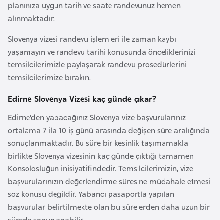
planınıza uygun tarih ve saate randevunuz hemen
l
alınmaktadır.
g
a
Slovenya vizesi randevu işlemleri ile zaman kaybı
r
yaşamayın ve randevu tarihi konusunda önceliklerinizi
i
temsilcilerimizle paylaşarak randevu prosedürlerini
s
temsilcilerimize bırakın.
t
a
Edirne Slovenya Vizesi kaç günde çıkar?
n
Edirne’den yapacağınız Slovenya vize başvurularınız
ortalama 7 ila 10 iş günü arasında değişen süre aralığında
B
sonuçlanmaktadır. Bu süre bir kesinlik taşımamakla
u
birlikte Slovenya vizesinin kaç günde çıktığı tamamen
r
Konsolosluğun inisiyatifindedir. Temsilcilerimizin, vize
k
başvurularınızın değerlendirme süresine müdahale etmesi
i
söz konusu değildir. Yabancı pasaportla yapılan
n
başvurular belirtilmekte olan bu sürelerden daha uzun bir
a
sürede sonuçlanabilir.