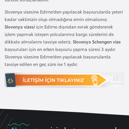
F
a
Slovenya vizesine Edirne’den yapılacak başvurularda yeteri
s
kadar vaktinizin olup olmadığına emin olmalısınız.
o
Slovenya vizesi
için Edirne dışından evrak göndererek
işlem yapmak isteyen yolcularımız kargo sürelerini de
dikkate almalarını tavsiye ederiz.
Slovenya Schengen vize
Ç
başvuruları için en erken başvuru yapma süresi 3 aydır.
a
Slovenya vizesine Edirne’den yapılacak başvurularda
d
tavsiye edilen en geç süre ise 1 aydır.
Ç
e
k
C
u
m
h
u