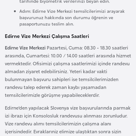
tarihinde biyometrik verilerinizi beyan edin.
i
n
Adım: Edirne Vize Merkezi temsilcilerimizi arayarak
başvurunuz hakkında son durumu öğrenin ve
pasaportunuzu teslim alın.
B
o
Edirne Vize Merkezi Çalışma Saatleri
s
Edirne Vize Merkezi
Pazartesi, Cuma: 08.30 - 18.30 saatleri
n
arasında, Cumartesi: 10.00 / 14.00 saatleri arasında hizmet
a
vermektedir. Ofisimizi çalışma saatlerimizi içinde randevu
H
almadan ziyaret edebilirsiniz. Yeteri kadar vakti
e
bulunmayan başvuru sahipleri ise temsilcilerimizden
r
randevu talep ederek zaman kaybı yaşamadan
s
temsilcilerimizle görüşme yapabileceklerdir.
e
k
Edirne’den yapılacak Slovenya vize başvurularında parmak
izi ibrazı için Konsolosluk randevusu alınması zorunludur.
Vize randevu alımı temsilcilerimizin çalışma alanı
B
içerisindedir. Evraklarıniz elimize ulaştıktan sonra sizin
u