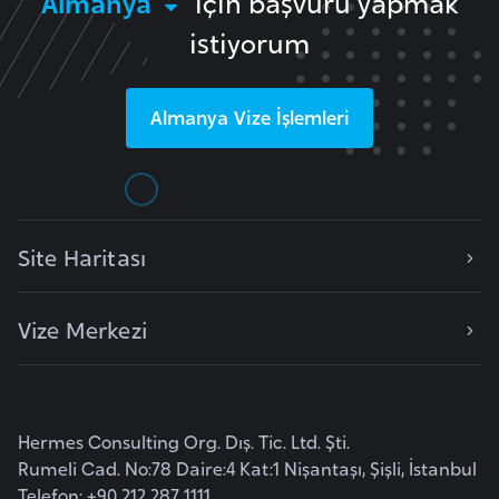
Almanya
için başvuru yapmak
r
istiyorum
i
y
e
Almanya
Vize İşlemleri
t
i
C
Site Haritası
e
z
a
Vize Merkezi
y
i
r
Hermes Consulting Org. Dış. Tic. Ltd. Şti.
Rumeli Cad. No:78 Daire:4 Kat:1 Nişantaşı, Şişli, İstanbul
C
Telefon: +90 212 287 1111