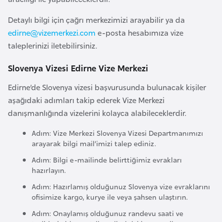
a
Detaylı bilgi için çağrı merkezimizi arayabilir ya da
r
edirne@vizemerkezi.com
e-posta hesabımıza vize
u
taleplerinizi iletebilirsiniz.
s
Slovenya Vizesi Edirne Vize Merkezi
B
Edirne’de Slovenya vizesi başvurusunda bulunacak kişiler
e
aşağıdaki adımları takip ederek Vize Merkezi
l
danışmanlığında vizelerini kolayca alabileceklerdir.
ç
i
Adım: Vize Merkezi Slovenya Vizesi Departmanımızı
arayarak bilgi mail’imizi talep ediniz.
k
a
Adım: Bilgi e-mailinde belirttiğimiz evrakları
hazırlayın.
B
Adım: Hazırlamış olduğunuz Slovenya vize evraklarını
ofisimize kargo, kurye ile veya şahsen ulaştırın.
e
n
Adım: Onaylamış olduğunuz randevu saati ve