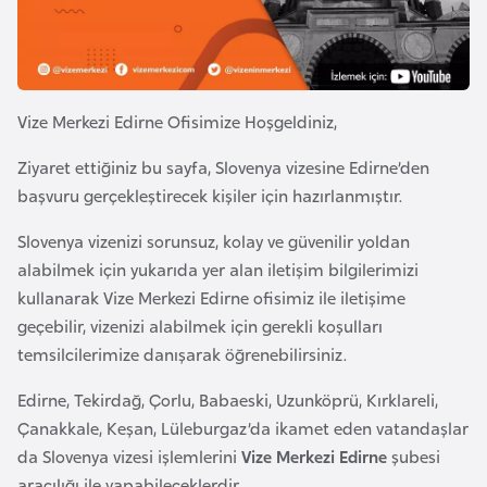
e
y
n
Vize Merkezi Edirne Ofisimize Hoşgeldiniz,
B
a
Ziyaret ettiğiniz bu sayfa, Slovenya vizesine Edirne’den
n
başvuru gerçekleştirecek kişiler için hazırlanmıştır.
g
Slovenya vizenizi sorunsuz, kolay ve güvenilir yoldan
l
alabilmek için yukarıda yer alan iletişim bilgilerimizi
a
kullanarak Vize Merkezi Edirne ofisimiz ile iletişime
d
geçebilir, vizenizi alabilmek için gerekli koşulları
e
temsilcilerimize danışarak öğrenebilirsiniz.
ş
Edirne, Tekirdağ, Çorlu, Babaeski, Uzunköprü, Kırklareli,
B
Çanakkale, Keşan, Lüleburgaz’da ikamet eden vatandaşlar
e
da Slovenya vizesi işlemlerini
Vize Merkezi Edirne
şubesi
l
aracılığı ile yapabileceklerdir.