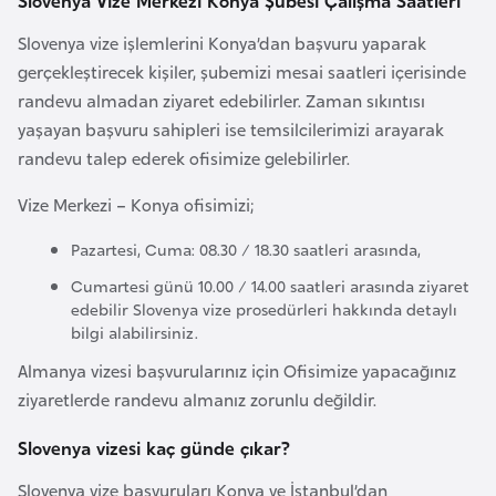
Slovenya Vize Merkezi Konya Şubesi Çalışma Saatleri
l
Slovenya vize işlemlerini Konya’dan başvuru yaparak
g
gerçekleştirecek kişiler, şubemizi mesai saatleri içerisinde
a
randevu almadan ziyaret edebilirler. Zaman sıkıntısı
r
yaşayan başvuru sahipleri ise temsilcilerimizi arayarak
i
randevu talep ederek ofisimize gelebilirler.
s
t
Vize Merkezi – Konya ofisimizi;
a
n
Pazartesi, Cuma: 08.30 / 18.30 saatleri arasında,
Cumartesi günü 10.00 / 14.00 saatleri arasında ziyaret
edebilir Slovenya vize prosedürleri hakkında detaylı
B
bilgi alabilirsiniz.
u
r
Almanya vizesi başvurularınız için Ofisimize yapacağınız
k
ziyaretlerde randevu almanız zorunlu değildir.
i
Slovenya vizesi kaç günde çıkar?
n
a
Slovenya vize başvuruları Konya ve İstanbul’dan