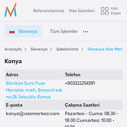
u
Hızlı
s
Referanslarımız
Vize İşlemleri
Başvuru yapmak istediğiniz ülkeyi seçin
Erişim
S
İ
Üye
t
Ülke Seçimi
l
Girişi
r
o
l
Slovenya
Tüm İşlemler
a
v
l
e
e
y
n
Anasayfa
Slovenya
Şubelerimiz
Slovenya Vize Merke
t
a
y
Konya
a
i
V
A
Adres
Telefon
i
ş
v
z
Elimkon Euro Fuar
+903322254391
u
i
e
Horozlar mah. Şenyurt sok.
s
İ
no:26 Selçuklu Konya
m
t
ş
E-posta
Çalışma Saatleri
u
l
konya@vizemerkezi.com
Pazartesi - Cuma: 08.30 -
r
e
18.00 Cumartesi: 10.00 -
y
m
14.00