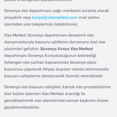
a
Slovenya vize departmanı çağrı merkezini ücretsiz olarak
r
arayabilir veya
konya@vizemerkezi.com
mail adresi
u
üzerinden vize taleplerinizi iletebilirsiniz.
s
Vize Merkezi Slovenya departmanı deneyimli vize
danışmanlarıyla başvuru sahibinin durumuna özel vize
B
çözümleri geliştirir.
Slovenya Konya Vize Merkezi
e
departmanı Slovenya Konsolosluğunun belirlediği
l
Schengen vize şartları kapsamında Slovenya vizesi
ç
başvurusu yapılarak ihtiyaç duyulan vizenin alınmasında
i
başvuru sahiplerine danışmanlık hizmeti vermektedir.
k
a
Slovenya vize başvuru sahipleri, karışık vize prosedürlerine
dair bütün işlemleri Vize Merkezi aracılığı ile
B
gerçekleştirerek vize işlemlerinde zaman kaybının önüne
e
geçebilmektedirler.
n