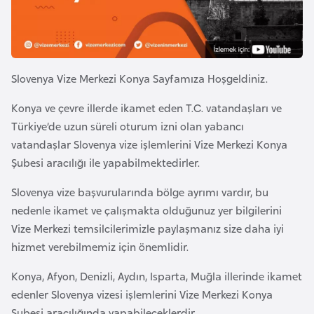
e
y
n
Slovenya Vize Merkezi Konya Sayfamıza Hoşgeldiniz.
B
a
Konya ve çevre illerde ikamet eden T.C. vatandaşları ve
n
Türkiye’de uzun süreli oturum izni olan yabancı
g
vatandaşlar Slovenya vize işlemlerini Vize Merkezi Konya
l
Şubesi aracılığı ile yapabilmektedirler.
a
Slovenya vize başvurularında bölge ayrımı vardır, bu
d
nedenle ikamet ve çalışmakta olduğunuz yer bilgilerini
e
Vize Merkezi temsilcilerimizle paylaşmanız size daha iyi
ş
hizmet verebilmemiz için önemlidir.
B
Konya, Afyon, Denizli, Aydın, Isparta, Muğla illerinde ikamet
e
edenler Slovenya vizesi işlemlerini Vize Merkezi Konya
l
Şubesi aracılığında yapabileceklerdir.