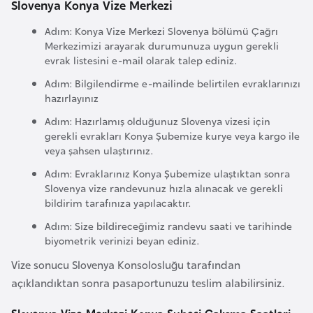
Slovenya Konya Vize Merkezi
i
n
Adım: Konya Vize Merkezi Slovenya bölümü Çağrı
Merkezimizi arayarak durumunuza uygun gerekli
evrak listesini e-mail olarak talep ediniz.
B
o
Adım: Bilgilendirme e-mailinde belirtilen evraklarınızı
hazırlayınız
s
n
Adım: Hazırlamış olduğunuz Slovenya vizesi için
a
gerekli evrakları Konya Şubemize kurye veya kargo ile
veya şahsen ulaştırınız.
H
e
Adım: Evraklarınız Konya Şubemize ulaştıktan sonra
Slovenya vize randevunuz hızla alınacak ve gerekli
r
bildirim tarafınıza yapılacaktır.
s
Adım: Size bildireceğimiz randevu saati ve tarihinde
e
biyometrik verinizi beyan ediniz.
k
Vize sonucu Slovenya Konsolosluğu tarafından
açıklandıktan sonra pasaportunuzu teslim alabilirsiniz.
B
u