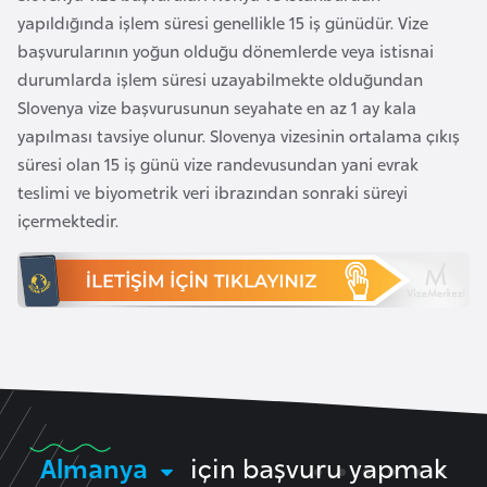
F
yapıldığında işlem süresi genellikle 15 iş günüdür. Vize
a
başvurularının yoğun olduğu dönemlerde veya istisnai
s
durumlarda işlem süresi uzayabilmekte olduğundan
o
Slovenya vize başvurusunun seyahate en az 1 ay kala
yapılması tavsiye olunur. Slovenya vizesinin ortalama çıkış
süresi olan 15 iş günü vize randevusundan yani evrak
Ç
teslimi ve biyometrik veri ibrazından sonraki süreyi
a
içermektedir.
d
Ç
e
k
C
u
m
h
Almanya
için başvuru yapmak
u