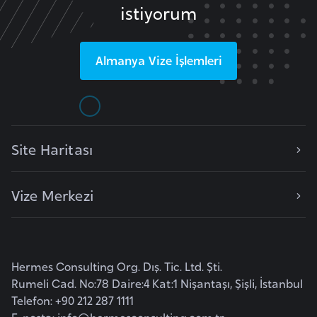
istiyorum
r
i
y
Almanya
Vize İşlemleri
e
t
i
Site Haritası
C
e
z
Vize Merkezi
a
y
i
r
Hermes Consulting Org. Dış. Tic. Ltd. Şti.
Rumeli Cad. No:78 Daire:4 Kat:1 Nişantaşı, Şişli, İstanbul
Telefon: +90 212 287 1111
C