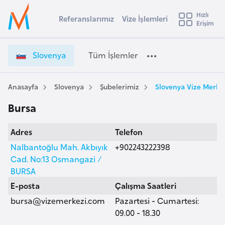
u
Hızlı
s
Referanslarımız
Vize İşlemleri
Başvuru yapmak istediğiniz ülkeyi seçin
Erişim
S
İ
Üye
t
Ülke Seçimi
l
Girişi
r
o
l
Slovenya
Tüm İşlemler
a
v
l
e
e
y
n
Anasayfa
Slovenya
Şubelerimiz
Slovenya Vize Merkez
t
a
y
Bursa
a
i
V
A
Adres
Telefon
i
ş
v
z
Nalbantoğlu Mah. Akbıyık
+902243222398
u
i
e
Cad. No:13 Osmangazi /
s
İ
BURSA
m
t
ş
E-posta
Çalışma Saatleri
u
l
bursa@vizemerkezi.com
Pazartesi - Cumartesi:
r
e
09.00 - 18.30
y
m