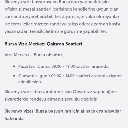
Slovenya vize başvurusunu Bursa’dan yapacak kişiler,
i
ofisimizi mesai saatleri içerisinde kendilerine uygun olan
n
zamanda ziyaret edebilirler. Ziyaret için vakti olmayanlar
ise temsilcilerimizden randevu talep ederek zaman kaybı
B
yaşamadan temsilcilerimizle görüşme yapabilirler.
o
s
Bursa Vize Merkezi Çalışma Saatleri
n
Vize Merkezi – Bursa ofisimizi;
a
H
Pazartesi, Cuma: 09.00 / 19.00 saatleri arasında,
e
Cumartesi günü 09.00 / 14.00 saatleri arasında ziyaret
r
edebilirsiniz.
s
Slovenya vizesi başvurularınız için Ofisimize yapacağınız
e
ziyaretlerde randevu almanız zorunlu değildir.
k
Slovenya vizesi Bursa başvuruları için alınacak randevular
B
hakkında
u