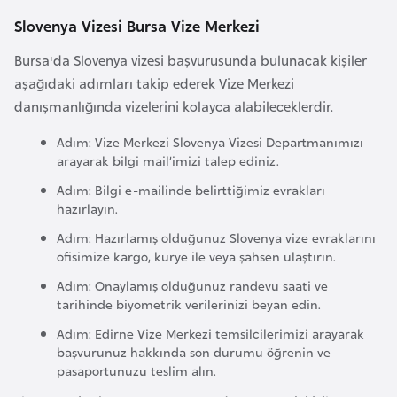
a
Slovenya Vizesi Bursa Vize Merkezi
r
Bursa'da Slovenya vizesi başvurusunda bulunacak kişiler
u
aşağıdaki adımları takip ederek Vize Merkezi
s
danışmanlığında vizelerini kolayca alabileceklerdir.
B
Adım: Vize Merkezi Slovenya Vizesi Departmanımızı
arayarak bilgi mail’imizi talep ediniz.
e
l
Adım: Bilgi e-mailinde belirttiğimiz evrakları
hazırlayın.
ç
i
Adım: Hazırlamış olduğunuz Slovenya vize evraklarını
ofisimize kargo, kurye ile veya şahsen ulaştırın.
k
a
Adım: Onaylamış olduğunuz randevu saati ve
tarihinde biyometrik verilerinizi beyan edin.
B
Adım: Edirne Vize Merkezi temsilcilerimizi arayarak
başvurunuz hakkında son durumu öğrenin ve
e
pasaportunuzu teslim alın.
n