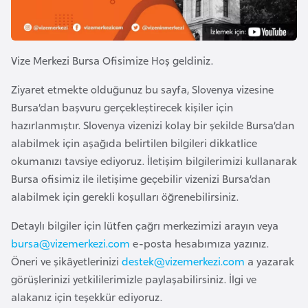
e
y
n
Vize Merkezi Bursa Ofisimize Hoş geldiniz.
B
Ziyaret etmekte olduğunuz bu sayfa, Slovenya vizesine
a
Bursa’dan başvuru gerçekleştirecek kişiler için
n
hazırlanmıştır. Slovenya vizenizi kolay bir şekilde Bursa’dan
g
alabilmek için aşağıda belirtilen bilgileri dikkatlice
l
okumanızı tavsiye ediyoruz. İletişim bilgilerimizi kullanarak
a
Bursa ofisimiz ile iletişime geçebilir vizenizi Bursa’dan
d
alabilmek için gerekli koşulları öğrenebilirsiniz.
e
Detaylı bilgiler için lütfen çağrı merkezimizi arayın veya
ş
bursa@vizemerkezi.com
e-posta hesabımıza yazınız.
Öneri ve şikâyetlerinizi
destek@vizemerkezi.com
a yazarak
B
görüşlerinizi yetkililerimizle paylaşabilirsiniz. İlgi ve
e
alakanız için teşekkür ediyoruz.
l