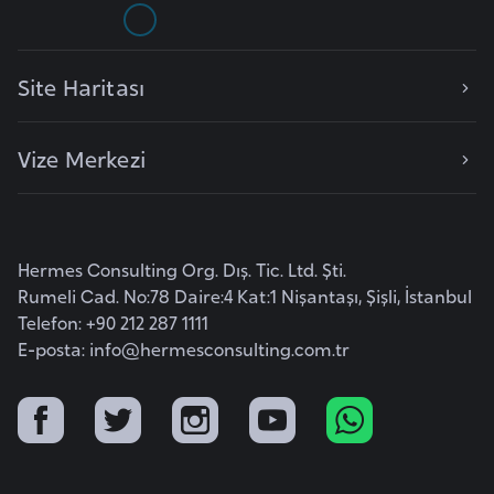
F
a
s
Site Haritası
o
Vize Merkezi
Ç
a
d
Hermes Consulting Org. Dış. Tic. Ltd. Şti.
Ç
Rumeli Cad. No:78 Daire:4 Kat:1 Nişantaşı, Şişli, İstanbul
e
Telefon: +90 212 287 1111
k
E-posta:
info@hermesconsulting.com.tr
C
u
m
h
u