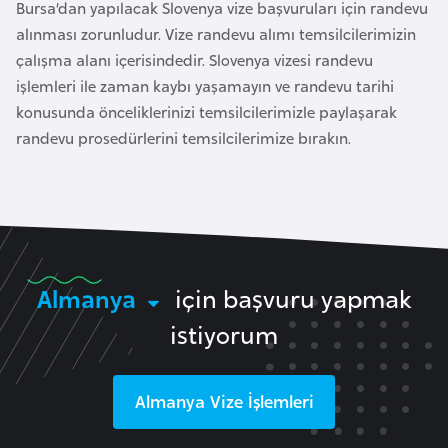
Bursa’dan yapılacak Slovenya vize başvuruları için randevu
l
alınması zorunludur. Vize randevu alımı temsilcilerimizin
g
çalışma alanı içerisindedir. Slovenya vizesi randevu
a
işlemleri ile zaman kaybı yaşamayın ve randevu tarihi
r
konusunda önceliklerinizi temsilcilerimizle paylaşarak
i
randevu prosedürlerini temsilcilerimize bırakın.
s
t
a
n
B
Almanya
için başvuru yapmak
u
istiyorum
r
k
i
Almanya
Vize İşlemleri
n
a