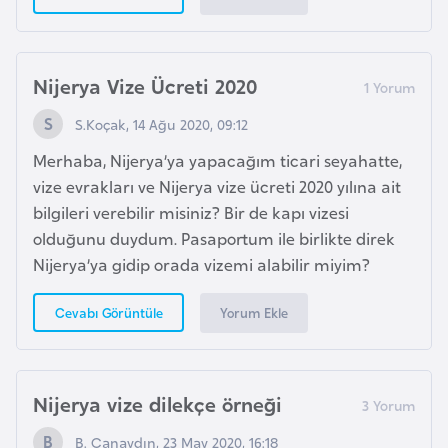
s
a
u
Nijerya Vize Ücreti 2020
G
S.Koçak, 14 Ağu 2020, 09:12
i
Merhaba, Nijerya’ya yapacağım ticari seyahatte,
n
vize evrakları ve Nijerya vize ücreti 2020 yılına ait
e
bilgileri verebilir misiniz? Bir de kapı vizesi
olduğunu duydum. Pasaportum ile birlikte direk
G
Nijerya’ya gidip orada vizemi alabilir miyim?
r
e
Yorum Ekle
Cevabı Görüntüle
n
a
d
Nijerya vize dilekçe örneği
a
B. Canaydın, 23 May 2020, 16:18