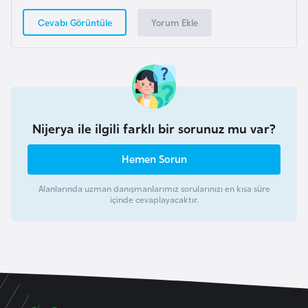
H
Yorum Ekle
Cevabı Görüntüle
o
l
l
a
n
d
Nijerya ile ilgili farklı bir sorunuz mu var?
a
Hemen Sorun
İ
n
Alanlarında uzman danışmanlarımız sorularınızı en kısa süre
içinde cevaplayacaktır.
g
i
l
t
e
r