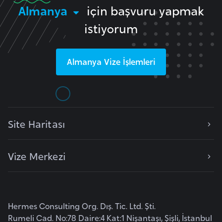
e
Almanya
için başvuru yapmak
istiyorum
I
r
a
Almanya
Vize İşlemleri
k
İ
r
Site Haritası
l
a
n
Vize Merkezi
d
a
Hermes Consulting Org. Dış. Tic. Ltd. Şti.
İ
Rumeli Cad. No:78 Daire:4 Kat:1 Nişantaşı, Şişli, İstanbul
s