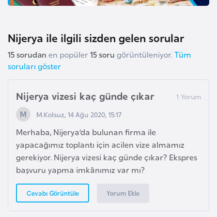
k
a
Nijerya ile ilgili sizden gelen sorular
D
15 sorudan
en popüler
15 soru
görüntüleniyor.
Tüm
e
soruları göster
m
o
Nijerya vizesi kaç günde çıkar
k
r
M.Kolsuz, 14 Ağu 2020, 15:17
a
Merhaba, Nijerya’da bulunan firma ile
t
yapacağımız toplantı için acilen vize almamız
i
gerekiyor. Nijerya vizesi kaç günde çıkar? Ekspres
k
başvuru yapma imkânımız var mı?
K
o
Yorum Ekle
Cevabı Görüntüle
n
g