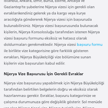
İstanbul, Ankara, İzmir, Bursa, Edirne, Antalya ve
l
Gaziantep’te şubelerine Nijerya vizesi için gerekli olan
g
evraklarıkendiniz gelerek ya da kargo veya kurye
a
aracılığıyla göndererek Nijerya vizesi için başvuruda
r
bulunabilirsiniz. Nijerya vizesi başvurusunda bulunacak
i
kişilerin, Nijerya Konsolosluğu tarafından istenen Nijerya
s
vizesi başvuru formunu eksiksiz ve hatasız olarak
t
doldurmaları gerekmektedir. Nijerya vizesi
başvuru formu
a
ile birlikte vize kategorisine göre farklılık gösteren
n
evrakları, Nijerya Büyükelçiliği vize bölümüne sunan
kişilerin vize başvuruları kabul edilir.
B
Nijerya Vize Başvurusu İçin Gerekli Evraklar
u
r
Nijerya vize başvurusu yapabilmek için Nijerya Büyükelçiliği
k
tarafından belirtilen belgelerin doğru ve eksiksiz olarak
i
hazırlanması gerekir. Evraklar, başvuru kategorinize ve
n
çalışma durumunuza göre değişiklik gösterir. Sol menüde
a
yer alan Nijerya ticari vize, Nijerya turistik vize, Nijerya