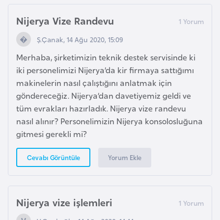
o
Nijerya Vize Randevu
B
Ş.Çanak, 14 Ağu 2020, 15:09
u
Merhaba, şirketimizin teknik destek servisinde ki
l
iki personelimizi Nijerya’da kir firmaya sattığımı
g
makinelerin nasıl çalıştığını anlatmak için
a
göndereceğiz. Nijerya’dan davetiyemiz geldi ve
r
tüm evrakları hazırladık. Nijerya vize randevu
i
nasıl alınır? Personelimizin Nijerya konsolosluğuna
s
gitmesi gerekli mi?
t
a
Yorum Ekle
Cevabı Görüntüle
n
E
Nijerya vize işlemleri
r
m