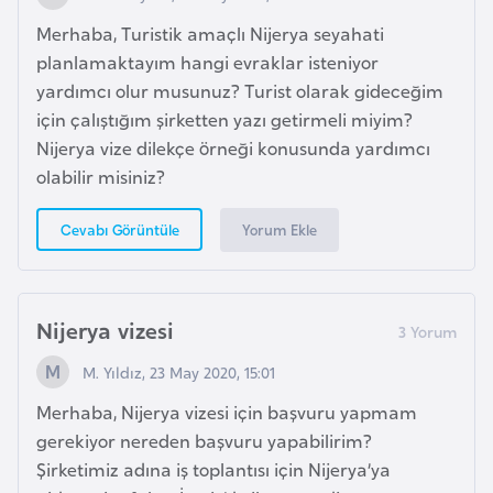
G
Merhaba, Turistik amaçlı Nijerya seyahati
ü
planlamaktayım hangi evraklar isteniyor
n
yardımcı olur musunuz? Turist olarak gideceğim
e
için çalıştığım şirketten yazı getirmeli miyim?
y
Nijerya vize dilekçe örneği konusunda yardımcı
K
olabilir misiniz?
o
r
Yorum Ekle
Cevabı Görüntüle
e
G
Nijerya vizesi
ü
n
M. Yıldız, 23 May 2020, 15:01
e
Merhaba, Nijerya vizesi için başvuru yapmam
y
gerekiyor nereden başvuru yapabilirim?
S
Şirketimiz adına iş toplantısı için Nijerya’ya
u