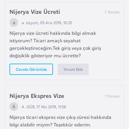
s
t
Nijerya Vize Ücreti
a
a. özyurt, 05 Ara 2019, 10:25
n
Nijerya vize ücreti hakkında bilgi almak
H
istiyorum? Ticari amaçlı seyahat
ı
gerçekleştireceğim.Tek giriş veya çok giriş
r
değişiklik gösteriyor mu ücrette?
v
Yorum Ekle
Cevabı Görüntüle
a
t
i
s
Nijerya Ekspres Vize
t
A. GÜR, 17 Nis 2019, 11:56
a
n
Nijerya ticari ekspres vize çıkış süresi hakkında
bilgi alabilir miyim? Teşekkür ederim.