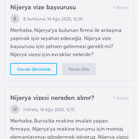
F
Nijerya vize başvurusu
r
B.Serttuna, 14 Ağu 2020, 12:29
a
n
Merhaba, Nijerya’ya bulunan firma ile anlaşma
s
yapmak için seyahat edeceğiz. Nijerya vize
a
başvurusu için şahsen gelinmesi gerekli mi?
Nijerya vizesi için evraklar nelerdir?
G
Yorum Ekle
Cevabı Görüntüle
a
b
o
n
Nijerya vizesi nereden alınır?
H.Erdiç, 14 Ağu 2020, 12:15
G
Merhaba, Bursa’da makine imalatı yapan
a
firmayız. Nijerya’ya makine kurumu için montaj
m
elemanlarımızı göndermek istiyoruz. Nijerya vizesi
b