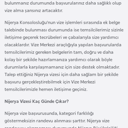
bulunmanız durumunda başvurularınız daha sağlıklı olup
r
vize alma şansınız artacaktır.
i
y
Nijerya Konsolosluğu’nun vize işlemleri sırasında ek belge
e
talebinde bulunması durumunda ise temsilcilerimiz sizinle
t
iletişime geçerek tecrübeleri ve çabalarıyla size yardımcı
i
olacaklardır. Vize Merkezi araçlığıyla yapılan başvurularda
temsilcilerimiz gereken belgelerin tam, doğru ve daha
kolay bir şekilde hazırlamanıza yardımcı olarak böyle
C
durumlarla karşılaşmamanız için size destek olmaktadır.
e
Talep ettiğiniz Nijerya vizesi için daha sağlam bir şekilde
z
başvuru gerçekleştirebilmek için Vize Merkezi
a
temsilcilerimizle hemen iletişime geçiniz.
y
i
Nijerya Vizesi Kaç Günde Çıkar?
r
Nijerya vize başvurusunda, kategori farklılığı
göstermeksizin randevu alınması şarttır. Nijerya vize
C
randevusu alınmaması durumunda Nijerya Büyükelçiliği