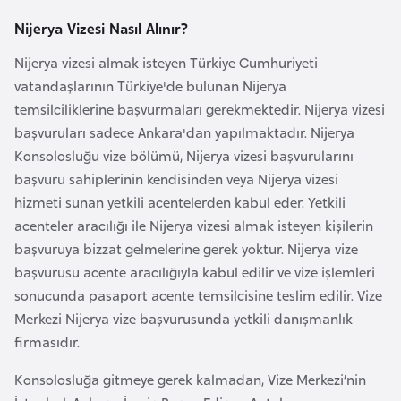
i
Nijerya Vizesi Nasıl Alınır?
n
Nijerya vizesi almak isteyen Türkiye Cumhuriyeti
B
vatandaşlarının Türkiye'de bulunan Nijerya
o
temsilciliklerine başvurmaları gerekmektedir. Nijerya vizesi
s
başvuruları sadece Ankara'dan yapılmaktadır. Nijerya
n
Konsolosluğu vize bölümü, Nijerya vizesi başvurularını
a
başvuru sahiplerinin kendisinden veya Nijerya vizesi
H
hizmeti sunan yetkili acentelerden kabul eder. Yetkili
e
acenteler aracılığı ile Nijerya vizesi almak isteyen kişilerin
r
başvuruya bizzat gelmelerine gerek yoktur. Nijerya vize
s
başvurusu acente aracılığıyla kabul edilir ve vize işlemleri
e
sonucunda pasaport acente temsilcisine teslim edilir. Vize
k
Merkezi Nijerya vize başvurusunda yetkili danışmanlık
firmasıdır.
B
Konsolosluğa gitmeye gerek kalmadan, Vize Merkezi’nin
u