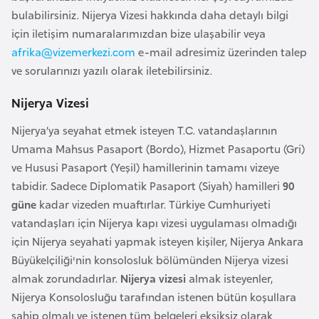
a
e
bulabilirsiniz. Nijerya Vizesi hakkında daha detaylı bilgi
r
için iletişim numaralarımızdan bize ulaşabilir veya
i
A
afrika@vizemerkezi.com
e-mail adresimiz üzerinden talep
z
ve sorularınızı yazılı olarak iletebilirsiniz.
e
Nijerya Vizesi
r
b
Nijerya’ya seyahat etmek isteyen T.C. vatandaşlarının
a
Umama Mahsus Pasaport (Bordo), Hizmet Pasaportu (Gri)
y
ve Hususi Pasaport (Yeşil) hamillerinin tamamı vizeye
c
tabidir. Sadece Diplomatik Pasaport (Siyah) hamilleri
90
a
güne
kadar vizeden muaftırlar. Türkiye Cumhuriyeti
n
vatandaşları için Nijerya kapı vizesi uygulaması olmadığı
için Nijerya seyahati yapmak isteyen kişiler, Nijerya Ankara
B
Büyükelçiliği'nin konsolosluk bölümünden Nijerya vizesi
a
almak zorundadırlar.
Nijerya vizesi
almak
isteyenler,
h
Nijerya Konsolosluğu tarafından istenen bütün koşullara
r
sahip olmalı ve istenen tüm belgeleri eksiksiz olarak