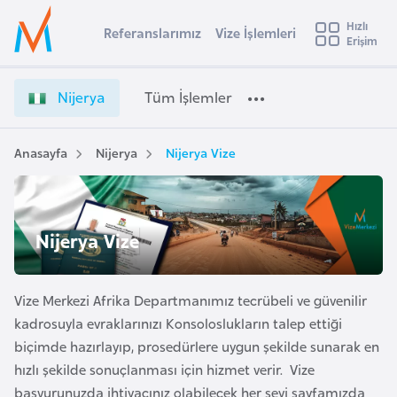
u
Hızlı
s
Referanslarımız
Vize İşlemleri
Başvuru yapmak istediğiniz ülkeyi seçin
Erişim
N
İ
Üye
t
Ülke Seçimi
i
Girişi
r
j
l
Nijerya
Tüm İşlemler
a
e
l
e
r
y
y
Anasayfa
Nijerya
Nijerya Vize
t
a
a
V
i
i
A
z
ş
Nijerya Vize
v
e
u
i
İ
s
ş
Vize Merkezi Afrika Departmanımız tecrübeli ve güvenilir
m
t
l
kadrosuyla evraklarınızı Konsoloslukların talep ettiği
u
e
biçimde hazırlayıp, prosedürlere uygun şekilde sunarak en
r
m
hızlı şekilde sonuçlanması için hizmet verir. Vize
y
l
başvurunuzda ihtiyacınız olabilecek her şeyi sayfamızda