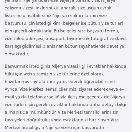
F
çalışma vizesi linklerini kullanarak, size uygun evrak
a
listesine ulaşabilirsiniz.Nijerya makamlarının vize
s
başvurusu için istediği kimi belgeler ise bütün vize türleri
o
için geçerli olmaktadır. Bu belgeler vize başvuru formu,
vize talep dilekçesi, pasaport, biyometrik fotoğraf ve davet
Ç
karşılığı gidilmesi planlanan bütün seyahatlerde davetiye
a
olmaktadır.
d
Başvurmak istediğiniz Nijerya vizesi ilgili evraklar hakkında
bilgi için web sitemizin vize türlerine özel olarak
Ç
hazırlanmış sayfalarını ziyaret ederek öğrenebilirsiniz.
e
Ayrıca, Vize Merkezi temsilcilerimizi ziyaret ederek veya e-
k
mail ya da telefon aracılığıyla iletişime geçerek de Nijerya
C
vize türleri için gerekli evraklar hakkında daha detaylı bilgi
u
almanız da mümkündür. Vize Merkezi temsilcilerimizin
m
tavsiyeleri doğrultulusunda evraklarınızı hazırlayıp Vize
h
Merkezi aracılığıyla Nijerya vizesi için başvuruda
u