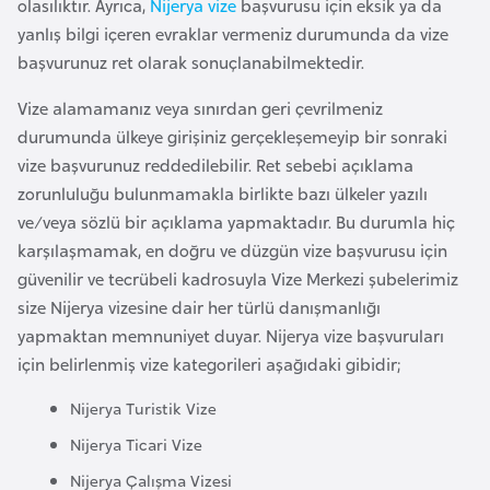
olasılıktır. Ayrıca,
Nijerya vize
başvurusu için eksik ya da
a
yanlış bilgi içeren evraklar vermeniz durumunda da vize
r
başvurunuz ret olarak sonuçlanabilmektedir.
u
Vize alamamanız veya sınırdan geri çevrilmeniz
s
durumunda ülkeye girişiniz gerçekleşemeyip bir sonraki
vize başvurunuz reddedilebilir. Ret sebebi açıklama
B
zorunluluğu bulunmamakla birlikte bazı ülkeler yazılı
e
ve/veya sözlü bir açıklama yapmaktadır. Bu durumla hiç
l
karşılaşmamak, en doğru ve düzgün vize başvurusu için
ç
güvenilir ve tecrübeli kadrosuyla Vize Merkezi şubelerimiz
i
size Nijerya vizesine dair her türlü danışmanlığı
k
yapmaktan memnuniyet duyar. Nijerya vize başvuruları
a
için belirlenmiş vize kategorileri aşağıdaki gibidir;
Nijerya Turistik Vize
B
e
Nijerya Ticari Vize
n
Nijerya Çalışma Vizesi