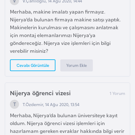
V.Çanlıoğlu, 14 Ağu 2020, 14:44
e
Merhaba, makine imalatı yapan firmayız.
n
Nijerya’da bulunan firmaya makine satışı yaptık.
i
Makinelerin kurulması ve çalışmasını anlatmak
s
için montaj elemanlarımızı Nijerya’ya
t
göndereceğiz. Nijerya vize işlemleri için bilgi
a
verebilir misiniz?
n
Yorum Ekle
Cevabı Görüntüle
E
s
t
Nijerya öğrenci vizesi
o
n
T.Özdemir, 14 Ağu 2020, 13:54
y
Merhaba, Nijerya’da bulunan üniversiteye kayıt
a
oldum. Nijerya öğrenci vizesi işlemleri için
hazırlamam gereken evraklar hakkında bilgi verir