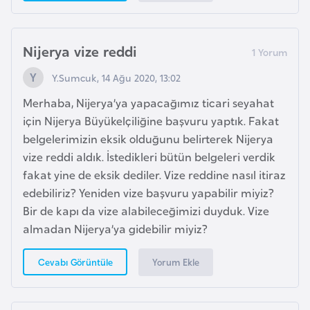
a
h
i
Nijerya vize reddi
l
i
Y.Sumcuk, 14 Ağu 2020, 13:02
Merhaba, Nijerya’ya yapacağımız ticari seyahat
F
için Nijerya Büyükelçiliğine başvuru yaptık. Fakat
i
belgelerimizin eksik olduğunu belirterek Nijerya
n
vize reddi aldık. İstedikleri bütün belgeleri verdik
l
fakat yine de eksik dediler. Vize reddine nasıl itiraz
a
edebiliriz? Yeniden vize başvuru yapabilir miyiz?
n
Bir de kapı da vize alabileceğimizi duyduk. Vize
d
almadan Nijerya’ya gidebilir miyiz?
i
y
Yorum Ekle
Cevabı Görüntüle
a