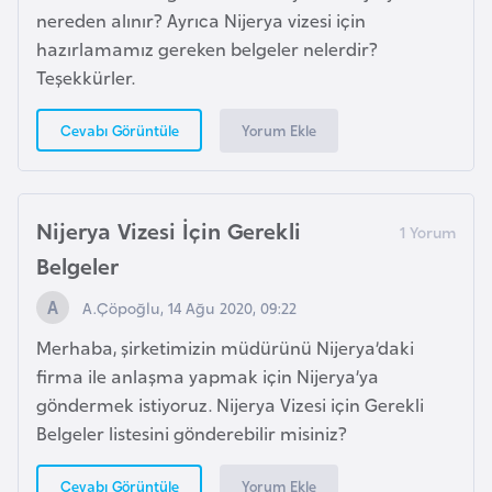
nereden alınır? Ayrıca Nijerya vizesi için
i
hazırlamamız gereken belgeler nelerdir?
y
Teşekkürler.
a
Yorum Ekle
Cevabı Görüntüle
G
a
n
Nijerya Vizesi İçin Gerekli
a
Belgeler
G
A.Çöpoğlu, 14 Ağu 2020, 09:22
i
Merhaba, şirketimizin müdürünü Nijerya’daki
n
firma ile anlaşma yapmak için Nijerya’ya
e
göndermek istiyoruz. Nijerya Vizesi için Gerekli
B
Belgeler listesini gönderebilir misiniz?
i
s
Yorum Ekle
Cevabı Görüntüle