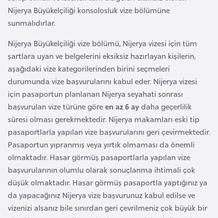
e
Nijerya Büyükelçiliği konsolosluk vize bölümüne
y
sunmalıdırlar.
n
Nijerya Büyükelçiliği vize bölümü, Nijerya vizesi için tüm
şartlara uyan ve belgelerini eksiksiz hazırlayan kişilerin,
B
aşağıdaki vize kategorilerinden birini seçmeleri
a
durumunda vize başvurularını kabul eder. Nijerya vizesi
n
için pasaportun planlanan Nijerya seyahati sonrası
g
başvurulan vize türüne göre
en az 6 ay
daha geçerlilik
l
süresi olması gerekmektedir. Nijerya makamları eski tip
a
pasaportlarla yapılan vize başvurularını geri çevirmektedir.
d
Pasaportun yıpranmış veya yırtık olmaması da önemli
e
olmaktadır. Hasar görmüş pasaportlarla yapılan vize
ş
başvurularının olumlu olarak sonuçlanma ihtimali çok
düşük olmaktadır. Hasar görmüş pasaportla yaptığınız ya
B
da yapacağınız Nijerya vize başvurunuz kabul edilse ve
e
vizenizi alsanız bile sınırdan geri çevrilmeniz çok büyük bir
l