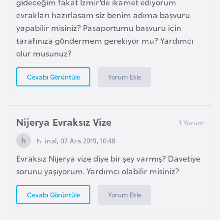
gideceğim fakat İzmir’de ikamet ediyorum
d
evrakları hazırlasam siz benim adıma başvuru
a
yapabilir misiniz? Pasaportumu başvuru için
n
tarafınıza göndermem gerekiyor mu? Yardımcı
olur musunuz?
G
u
Yorum Ekle
Cevabı Görüntüle
y
a
n
Nijerya Evraksız Vize
a
h. inal, 07 Ara 2019, 10:48
H
Evraksız Nijerya vize diye bir şey varmış? Davetiye
i
sorunu yaşıyorum. Yardımcı olabilir misiniz?
n
d
Yorum Ekle
Cevabı Görüntüle
i