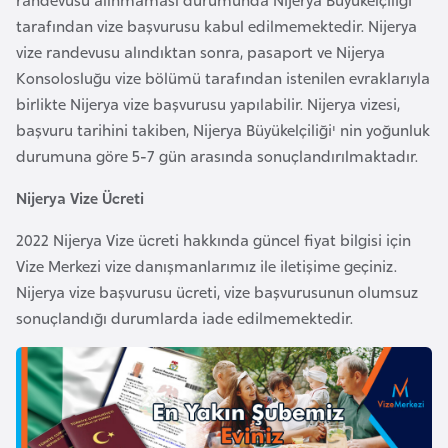
i
tarafından vize başvurusu kabul edilmemektedir. Nijerya
b
vize randevusu alındıktan sonra, pasaport ve Nijerya
u
Konsolosluğu vize bölümü tarafından istenilen evraklarıyla
t
birlikte Nijerya vize başvurusu yapılabilir. Nijerya vizesi,
i
başvuru tarihini takiben, Nijerya Büyükelçiliği' nin yoğunluk
durumuna göre 5-7 gün arasında sonuçlandırılmaktadır.
Ç
i
Nijerya Vize Ücreti
n
2022 Nijerya Vize ücreti hakkında güncel fiyat bilgisi için
Vize Merkezi vize danışmanlarımız ile iletişime geçiniz.
D
Nijerya vize başvurusu ücreti, vize başvurusunun olumsuz
a
sonuçlandığı durumlarda iade edilmemektedir.
n
i
m
a
r