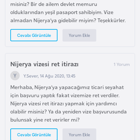
E
misiniz? Bir de ailem devlet memuru
t
olduklarından yeşil pasaport sahibiyim. Vize
i
almadan Nijerya’ya gidebilir miyim? Teşekkürler.
y
o
Yorum Ekle
Cevabı Görüntüle
p
y
a
Nijerya vizesi ret itirazı
Y.Sever, 14 Ağu 2020, 13:45
F
i
Merhaba, Nijerya’ya yapacağımız ticari seyahat
l
için başvuru yaptık fakat vizemize ret verdiler.
d
Nijerya vizesi ret itirazı yapmak için yardımcı
i
olabilir misiniz? Ya da yeniden vize başvurusunda
ş
bulunsak yine ret verirler mi?
i
S
Yorum Ekle
Cevabı Görüntüle