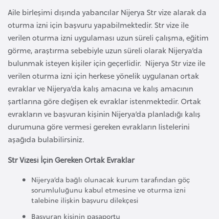
i
Aile birleşimi dışında yabancılar Nijerya Str vize alarak da
n
oturma izni için başvuru yapabilmektedir. Str vize ile
verilen oturma izni uygulaması uzun süreli çalışma, eğitim
B
görme, araştırma sebebiyle uzun süreli olarak Nijerya’da
o
bulunmak isteyen kişiler için geçerlidir. Nijerya Str vize ile
s
verilen oturma izni için herkese yönelik uygulanan ortak
n
evraklar ve Nijerya’da kalış amacına ve kalış amacının
a
şartlarına göre değişen ek evraklar istenmektedir. Ortak
H
evrakların ve başvuran kişinin Nijerya’da planladığı kalış
e
durumuna göre vermesi gereken evrakların listelerini
r
aşağıda bulabilirsiniz.
s
e
Str Vizesi İçin Gereken Ortak Evraklar
k
Nijerya’da bağlı olunacak kurum tarafından göç
sorumluluğunu kabul etmesine ve oturma izni
talebine ilişkin başvuru dilekçesi
B
u
Başvuran kişinin pasaportu