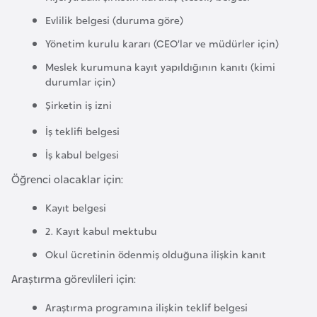
F
Evlilik belgesi (duruma göre)
a
Yönetim kurulu kararı (CEO’lar ve müdürler için)
s
o
Meslek kurumuna kayıt yapıldığının kanıtı (kimi
durumlar için)
Şirketin iş izni
Ç
a
İş teklifi belgesi
d
İş kabul belgesi
Öğrenci olacaklar için:
Ç
e
Kayıt belgesi
k
2. Kayıt kabul mektubu
C
Okul ücretinin ödenmiş olduğuna ilişkin kanıt
u
m
Araştırma görevlileri için:
h
Araştırma programına ilişkin teklif belgesi
u