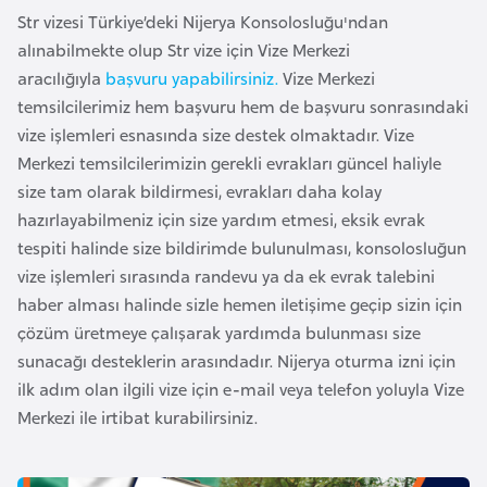
i
Str vizesi Türkiye’deki Nijerya Konsolosluğu'ndan
b
alınabilmekte olup Str vize için Vize Merkezi
u
aracılığıyla
başvuru yapabilirsiniz.
Vize Merkezi
t
temsilcilerimiz hem başvuru hem de başvuru sonrasındaki
i
vize işlemleri esnasında size destek olmaktadır. Vize
Merkezi temsilcilerimizin gerekli evrakları güncel haliyle
Ç
size tam olarak bildirmesi, evrakları daha kolay
i
hazırlayabilmeniz için size yardım etmesi, eksik evrak
n
tespiti halinde size bildirimde bulunulması, konsolosluğun
vize işlemleri sırasında randevu ya da ek evrak talebini
D
haber alması halinde sizle hemen iletişime geçip sizin için
a
çözüm üretmeye çalışarak yardımda bulunması size
n
sunacağı desteklerin arasındadır. Nijerya oturma izni için
i
ilk adım olan ilgili vize için e-mail veya telefon yoluyla Vize
m
Merkezi ile irtibat kurabilirsiniz.
a
r