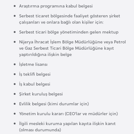
Araştırma programına kabul belgesi
r
i
Serbest ticaret bölgesinde faaliyet gösteren şirket
çalışanları ve onlara bağlı olan kişiler için:
y
e
Serbest ticari bölge yönetiminden gelen mektup
t
Nijerya İhracat İşlem Bölge Müdürlüğüne veya Petrol
i
ve Gaz Serbest Ticari Bölge Müdürlüğüne kayıt
yaptırıldığına ilişkin belge
C
İşletme lisansı
e
İş teklifi belgesi
z
İş kabul belgesi
a
Şirket kuruluş belgesi
y
i
Evlilik belgesi (kimi durumlar için)
r
Yönetim kurulu kararı (CEO’lar ve müdürler için)
İlgili mesleki kuruma yapılan kayıta ilişkin kanıt
C
(olması durumunda)