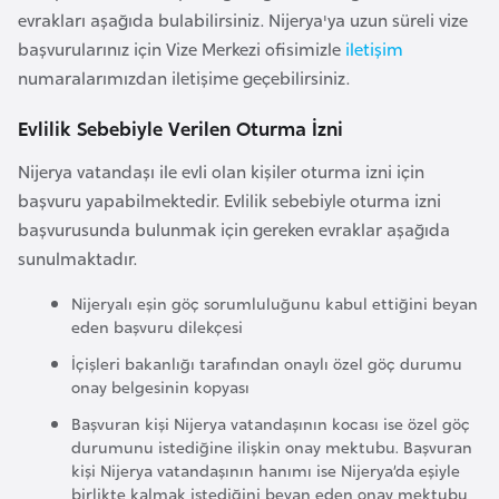
e
evrakları aşağıda bulabilirsiniz. Nijerya'ya uzun süreli vize
y
başvurularınız için Vize Merkezi ofisimizle
iletişim
n
numaralarımızdan iletişime geçebilirsiniz.
Evlilik Sebebiyle Verilen Oturma İzni
B
a
Nijerya vatandaşı ile evli olan kişiler oturma izni için
n
başvuru yapabilmektedir. Evlilik sebebiyle oturma izni
g
başvurusunda bulunmak için gereken evraklar aşağıda
l
sunulmaktadır.
a
Nijeryalı eşin göç sorumluluğunu kabul ettiğini beyan
d
eden başvuru dilekçesi
e
İçişleri bakanlığı tarafından onaylı özel göç durumu
ş
onay belgesinin kopyası
Başvuran kişi Nijerya vatandaşının kocası ise özel göç
B
durumunu istediğine ilişkin onay mektubu. Başvuran
e
kişi Nijerya vatandaşının hanımı ise Nijerya’da eşiyle
birlikte kalmak istediğini beyan eden onay mektubu
l