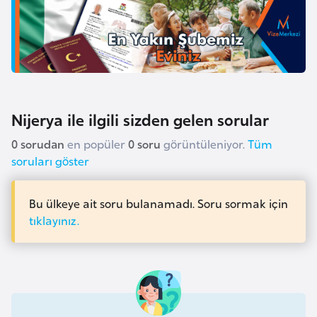
k
a
D
e
m
Nijerya ile ilgili sizden gelen sorular
o
k
0 sorudan
en popüler
0 soru
görüntüleniyor.
Tüm
soruları göster
r
a
t
Bu ülkeye ait soru bulanamadı. Soru sormak için
i
tıklayınız.
k
K
o
n
g