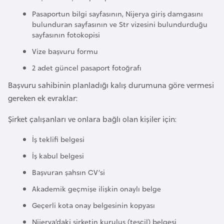
l
Pasaportun bilgi sayfasının, Nijerya giriş damgasını
g
bulunduran sayfasının ve Str vizesini bulundurduğu
a
sayfasının fotokopisi
r
Vize başvuru formu
i
2 adet güncel pasaport fotoğrafı
s
Başvuru sahibinin planladığı kalış durumuna göre vermesi
t
gereken ek evraklar:
a
n
Şirket çalışanları ve onlara bağlı olan kişiler için:
İş teklifi belgesi
B
u
İş kabul belgesi
r
Başvuran şahsın CV’si
k
Akademik geçmişe ilişkin onaylı belge
i
Geçerli kota onay belgesinin kopyası
n
a
Nijerya’daki şirketin kuruluş (tescil) belgesi