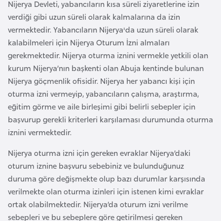
Nijerya Devleti, yabancıların kısa süreli ziyaretlerine izin
a
e
r
verdiği gibi uzun süreli olarak kalmalarına da izin
i
vermektedir. Yabancıların Nijerya'da uzun süreli olarak
A
kalabilmeleri için Nijerya Oturum İzni almaları
z
gerekmektedir. Nijerya oturma iznini vermekle yetkili olan
e
kurum Nijerya’nın başkenti olan Abuja kentinde bulunan
r
Nijerya göçmenlik ofisidir. Nijerya her yabancı kişi için
b
oturma izni vermeyip, yabancıların çalışma, araştırma,
a
eğitim görme ve aile birleşimi gibi belirli sebepler için
y
başvurup gerekli kriterleri karşılaması durumunda oturma
c
iznini vermektedir.
a
n
Nijerya oturma izni için gereken evraklar Nijerya’daki
oturum iznine başvuru sebebiniz ve bulunduğunuz
B
duruma göre değişmekte olup bazı durumlar karşısında
a
verilmekte olan oturma izinleri için istenen kimi evraklar
h
ortak olabilmektedir. Nijerya’da oturum izni verilme
r
sebepleri ve bu sebeplere göre getirilmesi gereken