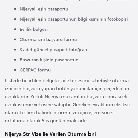
a
Nijeryalı eşin pasaportu
r
Nijeryalı eşin pasaportunun bilgi kısmının fotokopisi
u
Evlilik belgesi
s
Oturma izni başvuru formu
3 adet güncel pasaport fotoğrafı
B
e
Başvuran kişinin pasaportun
l
CERPAC formu
ç
Listede belirtilen belgeler aile birleşimi sebebiyle oturma
i
izni için başvuru yapan bütün yabancılar için geçerli olan
k
evraklardır. Yetkili Nijerya makamları başvuru sonrası ek
a
evrak isteme yetkisine sahiptir. Gereken evrakların eksiksiz
olarak teslimi halinde oturma izni için işlem süresi
B
ortalama olarak 5 iş günü olmaktadır.
e
n
Nijerya Str Vize ile Verilen Oturma İzni