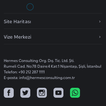
e
n
i
Site Haritası
s
t
Vize Merkezi
a
n
E
Hermes Consulting Org. Dış. Tic. Ltd. Şti.
s
Rumeli Cad. No:78 Daire:4 Kat:1 Nişantaşı, Şişli, İstanbul
t
Telefon: +90 212 287 1111
o
E-posta:
info@hermesconsulting.com.tr
n
y
a