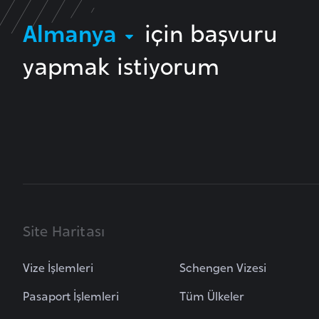
Almanya
için başvuru
B
u
yapmak istiyorum
l
g
a
r
i
s
t
a
n
Site Haritası
B
Vize İşlemleri
Schengen Vizesi
u
Pasaport İşlemleri
Tüm Ülkeler
r
k