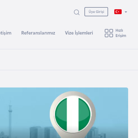
Üye Girişi
Hızlı
etişim
Referanslarımız
Vize İşlemleri
Erişim