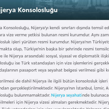
ijerya Konsolosluğu
a Konsolosluğu, Nijerya’yı kendi sınırları dışında temsil 
lara vize verme yetkisi bulunan resmi kurumdur. Aynı za
osluk işleri yürüten resmi kurumdur. Nijerya’nın Türkiye’
makta olup, Türkiye’nin başka bir şehrinde resmi temsilc
e ile Nijerya arasındaki sosyal, siyasal ve diplomatik iliş
osluğu ise Türk vatandaşları için vize işlemlerini gerçekl
aşlarının pasaport veya seyahat belgesi verilmesi gibi ko
erilmesi de dahil Nijerya ile ilgili bütün konsolosluk işle
ndan gerçekleştirilmektedir. Nijerya’nın İstanbul, İzmir, A
losluğu bulunmamaktadır.
Nijerya seyahati
nde bulunacak
ilmeleri için Nijerya vizesi almaları gerekmektedir. Ni
i Türk vatandaşları için vize uygulamaktadır. Yalnızca d