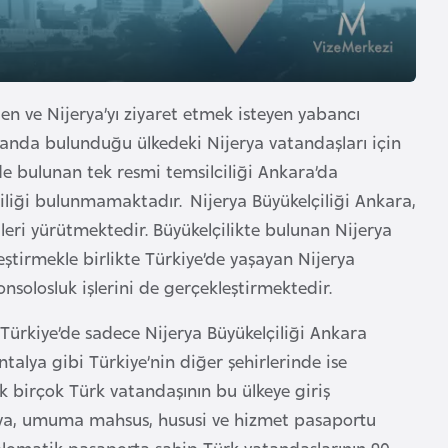
eden ve Nijerya’yı ziyaret etmek isteyen yabancı
manda bulunduğu ülkedeki Nijerya vatandaşları için
de bulunan tek resmi temsilciliği Ankara’da
iliği bulunmamaktadır. Nijerya Büyükelçiliği Ankara,
kileri yürütmektedir. Büyükelçilikte bulunan Nijerya
eştirmekle birlikte Türkiye’de yaşayan Nijerya
nsolosluk işlerini de gerçekleştirmektedir.
ri Türkiye’de sadece Nijerya Büyükelçiliği Ankara
ntalya gibi Türkiye’nin diğer şehirlerinde ise
 birçok Türk vatandaşının bu ülkeye giriş
jerya, umuma mahsus, hususi ve hizmet pasaportu
iplomatik pasaporta sahip Türk vatandaşlarının 90