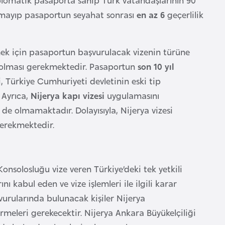
lmayıp pasaportun seyahat sonrası
en az 6
geçerlilik
mek için pasaportun başvurulacak vizenin türüne
y olması gerekmektedir. Pasaportun
son 10 yıl
i, Türkiye Cumhuriyeti devletinin eski tip
 Ayrıca,
Nijerya kapı vizesi
uygulamasını
e olmamaktadır. Dolayısıyla, Nijerya vizesi
gerekmektedir.
onsolosluğu vize veren Türkiye’deki tek yetkili
ı kabul eden ve vize işlemleri ile ilgili karar
vurularında bulunacak kişiler Nijerya
meleri gerekecektir. Nijerya Ankara Büyükelçiliği