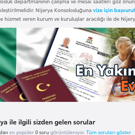
losluk departmanının çalışma ve mesai saatleri göz önün
leştirilmelidir. Nijerya Konsolosluğuna
vize için başvuru
e hizmet veren kurum ve kuruluşlar aracılığı ile de Nijerya
ya ile ilgili sizden gelen sorular
udan
en popüler
0 soru
görüntüleniyor.
Tüm soruları göster