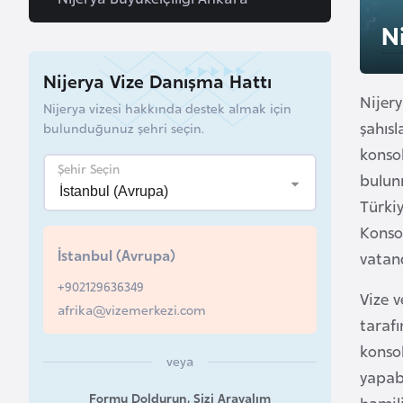
u
N
r
y
Nijerya Vize Danışma Hattı
a
Nijery
Nijerya vizesi hakkında destek almak için
şahıs
bulunduğunuz şehri seçin.
A
konsol
z
Şehir Seçin
bulun
e
Türkiy
r
Konsol
b
İstanbul (Avrupa)
a
vatand
y
+902129636349
Vize v
c
afrika@vizemerkezi.com
tarafı
a
n
konso
veya
yapab
Formu Doldurun, Sizi Arayalım
B
hamil