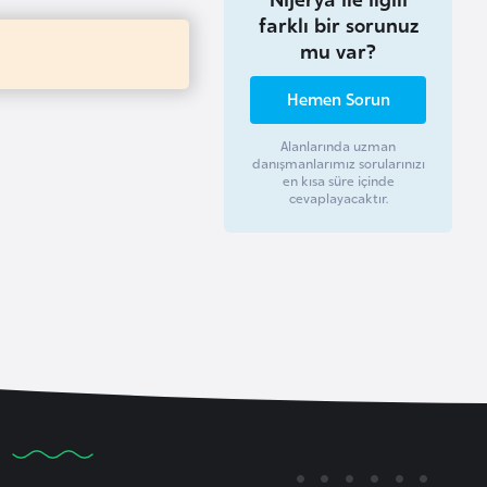
farklı bir sorunuz
mu var?
Hemen Sorun
Alanlarında uzman
danışmanlarımız sorularınızı
en kısa süre içinde
cevaplayacaktır.