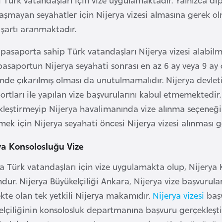
aşmayan seyahatler için Nijerya vizesi almasına gerek o
 şartı aranmaktadır.
 pasaporta sahip Türk vatandaşları Nijerya vizesi alabil
pasaportun Nijerya seyahati sonrası en az 6 ay veya 9 a
inde çıkarılmış olması da unutulmamalıdır. Nijerya devlet
rtları ile yapılan vize başvurularını kabul etmemektedir.
leştirmeyip Nijerya havalimanında vize alınma seçeneği d
mek için Nijerya seyahati öncesi Nijerya vizesi alınması 
ya Konsolosluğu Vize
a Türk vatandaşları için vize uygulamakta olup, Nijerya K
ur. Nijerya Büyükelçiliği Ankara, Nijerya vize başvuruların
kte olan tek yetkili Nijerya makamıdır.
Nijerya vizesi
baş
lçiliğinin konsolosluk departmanına başvuru gerçekleştir