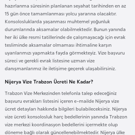
hazırlanma süresinin planlanan seyahat tarihinden en az
e
15 gün önce tamamlanması yolcu yararına olacaktır.
n
Konsolosluklarda yaşanması muhtemel yoğunluk
i
durumlarında aksamalar olabilmektedir. Bunun yanında
s
her iki ülke resmi tatillerinde de çalışmayacağı için evrak
t
tesliminde aksamalar olmaması ihtimaline karşın
a
uyarılarımızı yapmakta fayda görmekteyiz. Vize başvuru
n
süreci ve gerekli evrak listesine uzman vize
danışmanlarımız ile iletişime geçerek ulaşabilirsiniz.
E
s
Nijerya Vize Trabzon Ücreti Ne Kadar?
t
Trabzon Vize Merkezinden telefonla talep edeceğiniz
o
başvuru evrakları listesini içeren e-mailde Nijerya vize
n
ücret detayları hakkında bilgileri bulabileceksiniz. Nijerya
y
vize ücreti konsolosluk harç bedellerinin yanında Trabzon
a
vize merkezi koordinasyon bedellerini içermekte olup
döneme bağlı olarak güncellenebilmektedir. Nijerya ülke