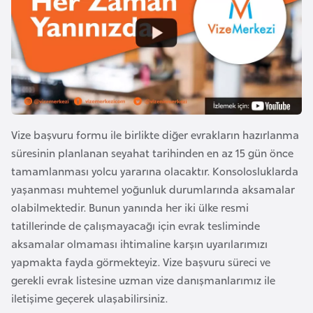
a
e
r
i
A
z
e
r
b
Vize başvuru formu ile birlikte diğer evrakların hazırlanma
a
süresinin planlanan seyahat tarihinden en az 15 gün önce
y
tamamlanması yolcu yararına olacaktır. Konsolosluklarda
c
yaşanması muhtemel yoğunluk durumlarında aksamalar
a
olabilmektedir. Bunun yanında her iki ülke resmi
n
tatillerinde de çalışmayacağı için evrak tesliminde
aksamalar olmaması ihtimaline karşın uyarılarımızı
B
yapmakta fayda görmekteyiz. Vize başvuru süreci ve
a
gerekli evrak listesine uzman vize danışmanlarımız ile
h
iletişime geçerek ulaşabilirsiniz.
r