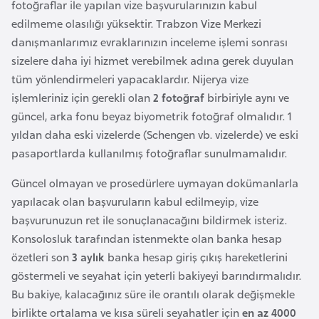
fotoğraflar ile yapılan vize başvurularınızın kabul
r
edilmeme olasılığı yüksektir. Trabzon Vize Merkezi
i
danışmanlarımız evraklarınızın inceleme işlemi sonrası
y
sizelere daha iyi hizmet verebilmek adına gerek duyulan
e
tüm yönlendirmeleri yapacaklardır. Nijerya vize
t
işlemleriniz için gerekli olan
2 fotoğraf
birbiriyle aynı ve
i
güncel, arka fonu beyaz biyometrik fotoğraf olmalıdır. 1
yıldan daha eski vizelerde (Schengen vb. vizelerde) ve eski
C
pasaportlarda kullanılmış fotoğraflar sunulmamalıdır.
e
Güncel olmayan ve prosedürlere uymayan dokümanlarla
z
yapılacak olan başvuruların kabul edilmeyip, vize
a
başvurunuzun ret ile sonuçlanacağını bildirmek isteriz.
y
Konsolosluk tarafından istenmekte olan banka hesap
i
özetleri son
3 aylık
banka hesap giriş çıkış hareketlerini
r
göstermeli ve seyahat için yeterli bakiyeyi barındırmalıdır.
Bu bakiye, kalacağınız süre ile orantılı olarak değişmekle
C
birlikte ortalama ve kısa süreli seyahatler için
en az 4000