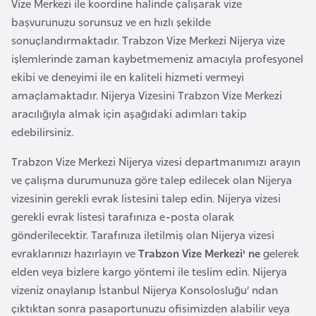
Vize Merkezi ile koordine halinde çalışarak vize
a
başvurunuzu sorunsuz ve en hızlı şekilde
r
sonuçlandırmaktadır. Trabzon Vize Merkezi Nijerya vize
u
işlemlerinde zaman kaybetmemeniz amacıyla profesyonel
s
ekibi ve deneyimi ile en kaliteli hizmeti vermeyi
amaçlamaktadır. Nijerya Vizesini Trabzon Vize Merkezi
B
aracılığıyla almak için aşağıdaki adımları takip
e
edebilirsiniz.
l
Trabzon Vize Merkezi Nijerya vizesi departmanımızı arayın
ç
ve çalışma durumunuza göre talep edilecek olan Nijerya
i
vizesinin gerekli evrak listesini talep edin. Nijerya vizesi
k
gerekli evrak listesi tarafınıza e-posta olarak
a
gönderilecektir. Tarafınıza iletilmiş olan Nijerya vizesi
evraklarınızı hazırlayın ve
Trabzon Vize Merkezi' ne
gelerek
B
elden veya bizlere kargo yöntemi ile teslim edin. Nijerya
e
vizeniz onaylanıp İstanbul Nijerya Konsolosluğu’ ndan
n
çıktıktan sonra pasaportunuzu ofisimizden alabilir veya