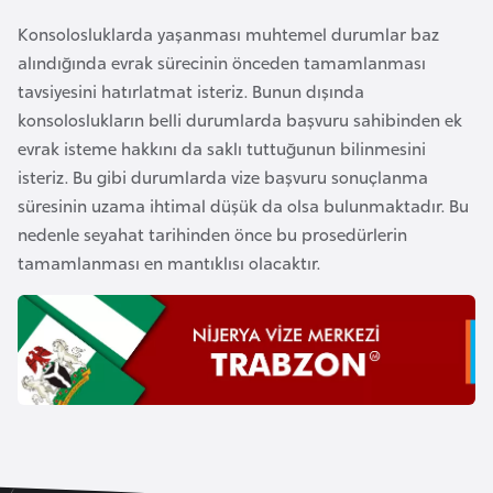
a
h
Konsolosluklarda yaşanması muhtemel durumlar baz
i
alındığında evrak sürecinin önceden tamamlanması
l
tavsiyesini hatırlatmat isteriz. Bunun dışında
i
konsoloslukların belli durumlarda başvuru sahibinden ek
evrak isteme hakkını da saklı tuttuğunun bilinmesini
isteriz. Bu gibi durumlarda vize başvuru sonuçlanma
F
süresinin uzama ihtimal düşük da olsa bulunmaktadır. Bu
i
nedenle seyahat tarihinden önce bu prosedürlerin
n
tamamlanması en mantıklısı olacaktır.
l
a
n
d
i
y
a