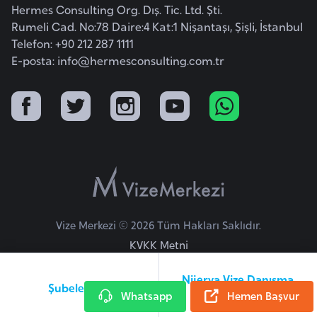
Hermes Consulting Org. Dış. Tic. Ltd. Şti.
i
Rumeli Cad. No:78 Daire:4 Kat:1 Nişantaşı, Şişli, İstanbul
y
Telefon: +90 212 287 1111
a
E-posta:
info@hermesconsulting.com.tr
G
a
n
a
G
i
Vize Merkezi © 2026 Tüm Hakları Saklıdır.
n
KVKK Metni
e
B
Nijerya Vize Danışma
i
Şubelerimiz
Whatsapp
Hattı
Hemen Başvur
s