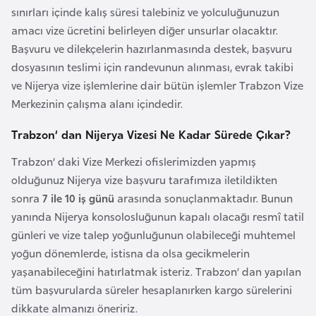
E
sınırları içinde kalış süresi talebiniz ve yolculuğunuzun
t
amacı vize ücretini belirleyen diğer unsurlar olacaktır.
i
Başvuru ve dilekçelerin hazırlanmasında destek, başvuru
y
dosyasının teslimi için randevunun alınması, evrak takibi
o
ve Nijerya vize işlemlerine dair bütün işlemler Trabzon Vize
p
Merkezinin çalışma alanı içindedir.
y
a
Trabzon’ dan Nijerya Vizesi Ne Kadar Sürede Çıkar?
Trabzon’ daki Vize Merkezi ofislerimizden yapmış
F
olduğunuz Nijerya vize başvuru tarafımıza iletildikten
i
sonra
7 ile 10 iş günü
arasında sonuçlanmaktadır. Bunun
l
yanında Nijerya konsolosluğunun kapalı olacağı resmî tatil
d
günleri ve vize talep yoğunluğunun olabileceği muhtemel
i
yoğun dönemlerde, istisna da olsa gecikmelerin
ş
yaşanabileceğini hatırlatmak isteriz. Trabzon’ dan yapılan
i
tüm başvurularda süreler hesaplanırken kargo sürelerini
S
dikkate almanızı öneririz.