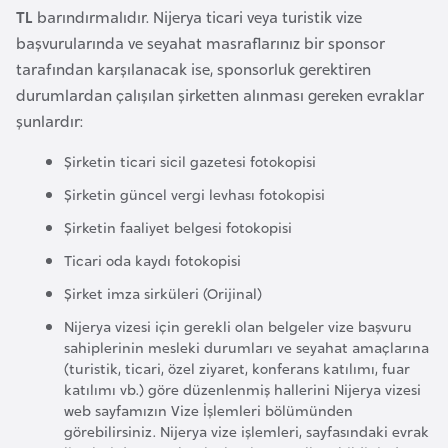
i
TL
barındırmalıdır. Nijerya ticari veya turistik vize
b
başvurularında ve seyahat masraflarınız bir sponsor
u
tarafından karşılanacak ise, sponsorluk gerektiren
t
durumlardan çalışılan şirketten alınması gereken evraklar
i
şunlardır:
Şirketin ticari sicil gazetesi fotokopisi
Ç
i
Şirketin güncel vergi levhası fotokopisi
n
Şirketin faaliyet belgesi fotokopisi
Ticari oda kaydı fotokopisi
D
Şirket imza sirküleri (Orijinal)
a
Nijerya vizesi için gerekli olan belgeler vize başvuru
n
sahiplerinin mesleki durumları ve seyahat amaçlarına
i
(turistik, ticari, özel ziyaret, konferans katılımı, fuar
m
katılımı vb.) göre düzenlenmiş hallerini Nijerya vizesi
a
web sayfamızın Vize İşlemleri bölümünden
görebilirsiniz. Nijerya vize işlemleri, sayfasındaki evrak
r