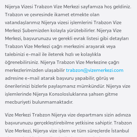
e
Nijerya Vizesi Trabzon Vize Merkezi sayfamıza hoş geldiniz.
y
Trabzon ve çevresinde ikamet etmekte olan
n
vatandaşlarımız Nijerya vizesi işlemlerini Trabzon Vize
Merkezi Şubemizden kolayla yürütebilirler. Nijerya Vize
Merkezi, başvurunuzu ve gerekli evrak listesi gibi detayları
B
Trabzon Vize Merkezi çağrı merkezini arayarak veya
a
talebinizi e-mail ile ileterek hızlı ve kolaylıkla
n
öğrenebilirsiniz. Nijerya Trabzon Vize Merkezine çağrı
g
merkezlerimizden ulaşabilir
trabzon@vizemerkezi.com
l
adresine e-mail atarak başvuru yapabilir, görüş ve
a
önerilerinizi bizlerle paylaşmanız mümkündür. Nijerya vize
d
işlemlerinde Nijerya Konsolosluklarına şahsen gitme
e
mecburiyeti bulunmamaktadır.
ş
Vize Merkezi Trabzon Nijerya vize departmanı sizin adınıza
B
başvurunuzu gerçekleştirebilme yetkisine sahiptir. Trabzon
e
Vize Merkezi, Nijerya vize işlem ve tüm süreçlerde İstanbul
l