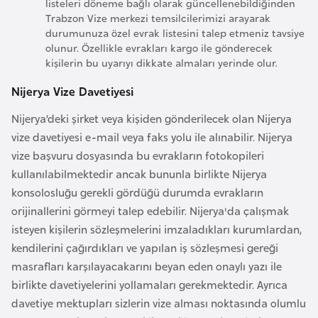
listeleri döneme bağlı olarak güncellenebildiğinden
k
Trabzon Vize merkezi temsilcilerimizi arayarak
a
durumunuza özel evrak listesini talep etmeniz tavsiye
olunur. Özellikle evrakları kargo ile gönderecek
kişilerin bu uyarıyı dikkate almaları yerinde olur.
D
e
Nijerya Vize Davetiyesi
m
Nijerya’deki şirket veya kişiden gönderilecek olan Nijerya
o
vize davetiyesi e-mail veya faks yolu ile alınabilir. Nijerya
k
vize başvuru dosyasında bu evrakların fotokopileri
r
kullanılabilmektedir ancak bununla birlikte Nijerya
a
konsolosluğu gerekli gördüğü durumda evrakların
t
orijinallerini görmeyi talep edebilir. Nijerya'da çalışmak
i
isteyen kişilerin sözleşmelerini imzaladıkları kurumlardan,
k
kendilerini çağırdıkları ve yapılan iş sözleşmesi gereği
K
masrafları karşılayacakarını beyan eden onaylı yazı ile
o
birlikte davetiyelerini yollamaları gerekmektedir. Ayrıca
n
davetiye mektupları sizlerin vize alması noktasında olumlu
g