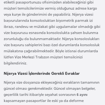
etiketli pasaportunuzu ofisimizden alabileceğinizi gibi
F
müşteri temsilcilerimize vermiş olduğunuz adrese kargo
a
veya kurye ile gönderimini de yapabiliriz. Nijerya vizesi
s
başvurularında konsolosluktan biyometrik parmak izi
o
ibrazı, randevu ve mülakat gibi uygulamalar olmadığı gibi
vize başvurusu esnasında konsoloslukta şahsen bulunma
Ç
zorunluluğu da bulunmamaktadır. Nijerya konsoloslukları
a
vize başvuru sahiplerini bazı özel durumlarda konsolosluk
d
mülakatına çağırabilmektedir. Böyle istisnai durumlarda
lütfen Vize Merkezi Trabzon müşteri temsilcinizi
Ç
bilgilendiriniz.
e
Nijerya Vizesi İşlemlerinde Gerekli Evraklar
k
C
Nijerya vize dosyanıza ekleyeceğiniz evrakların tamamının
u
güncel olması gerekmektedir. Güncel olmayan belgeler,
m
geçerlilik tarihi itibariyle seyahat sonrasının
6 ayını
h
kapsamayan pasaportlar ile eski ya da deforme
u