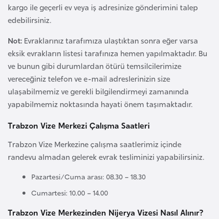
i
kargo ile geçerli ev veya iş adresinize gönderimini talep
n
edebilirsiniz.
Not:
Evraklarınız tarafımıza ulaştıktan sonra eğer varsa
B
eksik evrakların listesi tarafınıza hemen yapılmaktadır. Bu
o
ve bunun gibi durumlardan ötürü temsilcilerimize
s
vereceğiniz telefon ve e-mail adreslerinizin size
n
ulaşabilmemiz ve gerekli bilgilendirmeyi zamanında
a
yapabilmemiz noktasında hayati önem taşımaktadır.
H
e
Trabzon Vize Merkezi Çalışma Saatleri
r
Trabzon Vize Merkezine çalışma saatlerimiz içinde
s
randevu almadan gelerek evrak tesliminizi yapabilirsiniz.
e
k
Pazartesi/Cuma arası: 08.30 – 18.30
Cumartesi: 10.00 – 14.00
B
Trabzon Vize Merkezinden Nijerya Vizesi Nasıl Alınır?
u