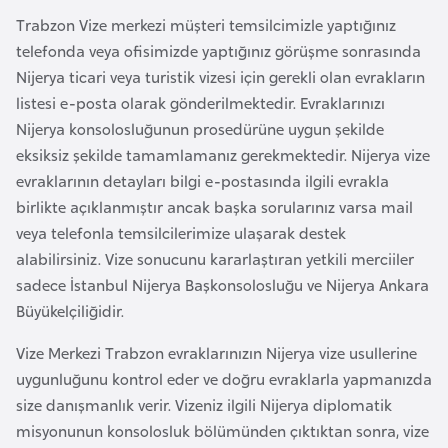
l
Trabzon Vize merkezi müşteri temsilcimizle yaptığınız
g
telefonda veya ofisimizde yaptığınız görüşme sonrasında
a
Nijerya ticari veya turistik vizesi için gerekli olan evrakların
r
listesi e-posta olarak gönderilmektedir. Evraklarınızı
i
Nijerya konsolosluğunun prosedürüne uygun şekilde
s
eksiksiz şekilde tamamlamanız gerekmektedir. Nijerya vize
t
evraklarının detayları bilgi e-postasında ilgili evrakla
a
birlikte açıklanmıştır ancak başka sorularınız varsa mail
n
veya telefonla temsilcilerimize ulaşarak destek
alabilirsiniz. Vize sonucunu kararlaştıran yetkili merciiler
B
sadece İstanbul Nijerya Başkonsolosluğu ve Nijerya Ankara
u
Büyükelçiliğidir.
r
Vize Merkezi Trabzon evraklarınızın Nijerya vize usullerine
k
uygunluğunu kontrol eder ve doğru evraklarla yapmanızda
i
size danışmanlık verir. Vizeniz ilgili Nijerya diplomatik
n
misyonunun konsolosluk bölümünden çıktıktan sonra, vize
a