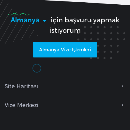
F
r
Almanya
için başvuru yapmak
a
n
istiyorum
s
a
Almanya
Vize İşlemleri
G
a
b
o
Site Haritası
n
Vize Merkezi
G
a
m
b