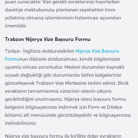
puan sunacaktır. Vize gerekli evraklarınızı hazırlarken
o
davetiye mektubunuzu planlanan seyahatten önce
yollatmış olmanız işlemlerinizin hızlanması açısından
B
önemlidir.
u
l
Trabzon Nijerya Vize Başvuru Formu
g
Türkçe- İngilizce doldurulabilen
Nijerya Vize Başvuru
a
Formu
nun dikkatle doldurulması, kimlik bilgilerinizle
r
uyumlu olması zorunludur. Medeni durumdan kaynaklı
i
soyadı değişikliği gibi durumlarda lütfen belgelerinizi
s
güncelleyerek Trabzon Vize Merkezine teslim ediniz. Eksik
t
evrakların tamamlanma sürecinin vizenin çıkışını
a
geciktirdiğini unutmayınız. Nijerya vizesi başvuru formu
n
belgesini bilgisayarınıza indirmek için Form ve Dilekçe
bölümü alt menüsünde görüntüleyebilir ve bilgisayarınıza
E
indirebilirsiniz.
r
Nijerya vize başvuru formu ile birlikte diğer evrakların
m