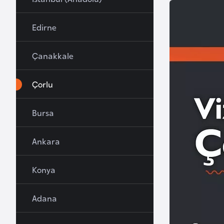
u
r
Edirne
y
a
Çanakkale
A
Çorlu
z
e
Bursa
r
b
Ankara
a
y
c
Konya
a
n
Adana
B