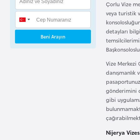
Çorlu Vize me
B
veya turistik 
e
n
konsolosluğun
i
detayları bilg
Beni Arayın
n
temsilcilerimi
Başkonsoloslu
B
Vize Merkezi
o
s
danışmanlık v
n
pasaportunuzu
a
gönderimini d
H
gibi uygulama
e
bulunmamaktad
r
çağırabilmekte
s
e
Nijerya Vizes
k