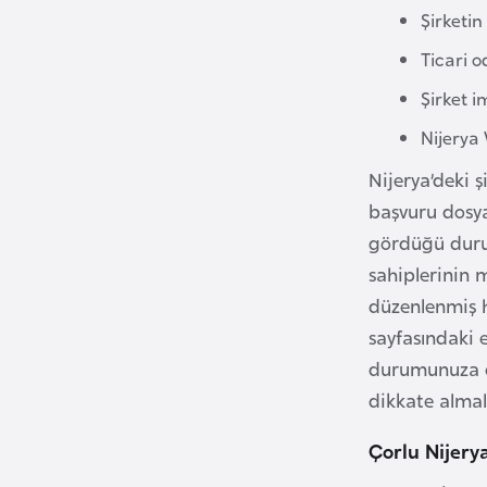
Şirketin
i
n
Ticari o
a
Şirket i
F
Nijerya 
a
s
Nijerya’deki ş
o
başvuru dosya
gördüğü durumd
Ç
sahiplerinin m
a
düzenlenmiş ha
d
sayfasındaki 
durumunuza öze
Ç
dikkate almala
e
k
Çorlu Nijery
C