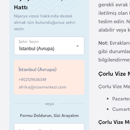
gerekli evrak 
Hattı
B
iletilmiş olan
Nijerya vizesi hakkında destek
e
teslim edin. 
almak için bulunduğunuz şehri
l
seçin.
alabilir veya 
a
r
Şehir Seçin
Not:
Evraklar
u
gibi durumlar
s
bilgilendirm
İstanbul (Avrupa)
B
Çorlu Vize 
+902129636349
e
Çorlu Vize Me
afrika@vizemerkezi.com
l
ç
Pazarte
i
veya
Cumartes
k
Formu Doldurun, Sizi Arayalım
a
Çorlu Vize Me