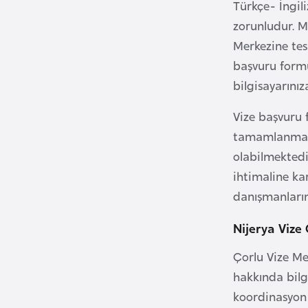
u
Türkçe- İngil
m
zorunludur. M
h
Merkezine tes
u
başvuru formu
r
bilgisayarınıza
i
y
Vize başvuru 
e
tamamlanması
t
olabilmektedi
i
ihtimaline ka
danışmanlarım
C
e
Nijerya Vize
z
Çorlu Vize Me
a
hakkında bilgi
y
i
koordinasyon 