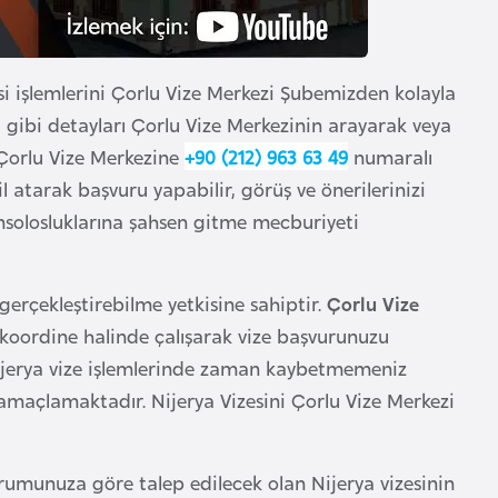
i işlemlerini Çorlu Vize Merkezi Şubemizden kolayla
si gibi detayları Çorlu Vize Merkezinin arayarak veya
ya Çorlu Vize Merkezine
+90 (212) 963 63 49
numaralı
 atarak başvuru yapabilir, görüş ve önerilerinizi
nsolosluklarına şahsen gitme mecburiyeti
erçekleştirebilme yetkisine sahiptir.
Çorlu Vize
e koordine halinde çalışarak vize başvurunuzu
 Nijerya vize işlemlerinde zaman kaybetmemeniz
 amaçlamaktadır. Nijerya Vizesini Çorlu Vize Merkezi
rumunuza göre talep edilecek olan Nijerya vizesinin