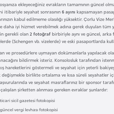
dosyanıza ekleyeceğiniz evrakların tamamının güncel olm
ihi itibariyle seyahat sonrasının
6 ayını
kapsamayan pasapor
rınızın kabul edilmeme olasılığı yüksektir. Çorlu Vize Me
ere daha iyi hizmet verebilmek adına gerek duyulan tüm y
çin gerekli olan
2 fotoğraf
birbiriyle aynı ve güncel, arka
elerde (Schengen vb. vizelerde) ve eski pasaportlarda kul
an ve prosedürlere uymayan dokümanlarla yapılacak olan
lanacağını bildirmek isteriz. Konsolosluk tarafından iste
kış hareketlerini göstermeli ve seyahat için yeterli bakiye
k değişmekle birlikte ortalama ve kısa süreli seyahatler i
 başvurularında ve seyahat masraflarınız bir sponsor taraf
alışılan şirketten alınması gereken evraklar şunlardır:
ticari sicil gazetesi fotokopisi
 güncel vergi levhası fotokopisi