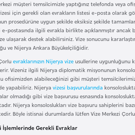
rkezi müşteri temsilcimizle yaptığınız telefonda veya of
vizesi için gerekli olan evrakların listesi e-posta olarak g
un prosedürüne uygun şekilde eksiksiz şekilde tamamlam
i e-postasında ilgili evrakla birlikte açıklanmıştır ancak 
ze ulaşarak destek alabilirsiniz. Vize sonucunu kararlaştı
ğu ve Nijerya Ankara Büyükelçiliğidir.
 Çorlu
evraklarınızın Nijerya vize
usullerine uygunluğunu k
erir. Vizeniz ilgili Nijerya diplomatik misyonunun konsolo
 ofisimizden alabileceğinizi gibi müşteri temsilcilerim
e yapabiliriz. Nijerya
vizesi başvurularında
konsoloslukt
lar olmadığı gibi vize başvurusu esnasında konsolosluk
ır. Nijerya konsoloslukları vize başvuru sahiplerini ba
dir. Böyle istisnai durumlarda lütfen Vize Merkezi Çorlu 
i İşlemlerinde Gerekli Evraklar