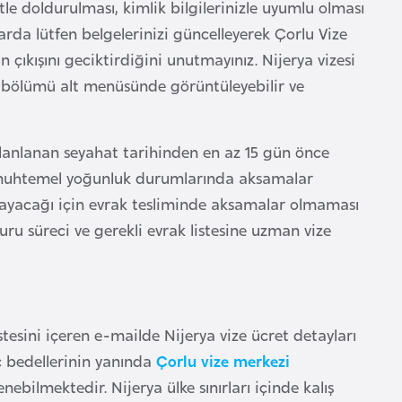
le doldurulması, kimlik bilgilerinizle uyumlu olması
da lütfen belgelerinizi güncelleyerek Çorlu Vize
çıkışını geciktirdiğini unutmayınız. Nijerya vizesi
e bölümü alt menüsünde görüntüleyebilir ve
 planlanan seyahat tarihinden en az 15 gün önce
 muhtemel yoğunluk durumlarında aksamalar
şmayacağı için evrak tesliminde aksamalar olmaması
ru süreci ve gerekli evrak listesine uzman vize
tesini içeren e-mailde Nijerya vize ücret detayları
rç bedellerinin yanında
Çorlu vize merkezi
bilmektedir. Nijerya ülke sınırları içinde kalış