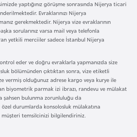
isimizde yaptığınız görüşme sonrasında Nijerya ticari
önderilmektedir. Evraklarınızı Nijerya
anız gerekmektedir. Nijerya vize evraklarının
başka sorularınız varsa mail veya telefonla
ran yetkili merciiler sadece İstanbul Nijerya
ontrol eder ve doğru evraklarla yapmanızda size
sluk bölümünden çıktıktan sonra, vize etiketli
ize vermiş olduğunuz adrese kargo veya kurye ile
an biyometrik parmak izi ibrazı, randevu ve mülakat
ta şahsen bulunma zorunluluğu da
zı özel durumlarda konsolosluk mülakatına
müşteri temsilcinizi bilgilendiriniz.