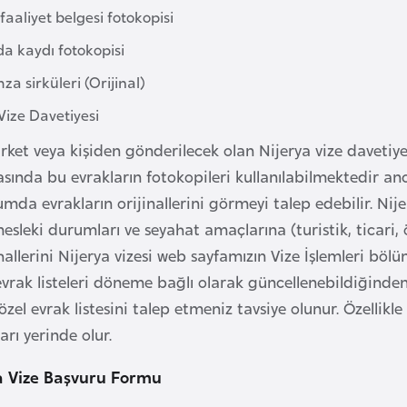
 faaliyet belgesi fotokopisi
da kaydı fotokopisi
mza sirküleri (Orijinal)
Vize Davetiyesi
irket veya kişiden gönderilecek olan Nijerya vize davetiyesi
sında bu evrakların fotokopileri kullanılabilmektedir an
a evrakların orijinallerini görmeyi talep edebilir. Nijer
esleki durumları ve seyahat amaçlarına (turistik, ticari, ö
llerini Nijerya vizesi web sayfamızın Vize İşlemleri bölüm
evrak listeleri döneme bağlı olarak güncellenebildiğinden
l evrak listesini talep etmeniz tavsiye olunur. Özellikle 
rı yerinde olur.
a Vize Başvuru Formu