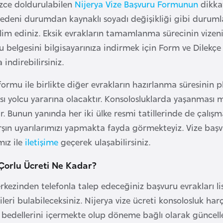
izce doldurulabilen
Nijerya Vize Başvuru Formunun
dikkat
edeni durumdan kaynaklı soyadı değişikliği gibi durumlar
lim ediniz. Eksik evrakların tamamlanma sürecinin vizenin 
 belgesini bilgisayarınıza indirmek için Form ve Dilekç
 indirebilirsiniz.
formu ile birlikte diğer evrakların hazırlanma süresinin
 yolcu yararına olacaktır. Konsolosluklarda yaşanması
r. Bunun yanında her iki ülke resmi tatillerinde de çalı
rşın uyarılarımızı yapmakta fayda görmekteyiz. Vize başvu
ız ile
iletişime
geçerek ulaşabilirsiniz.
 Çorlu Ücreti Ne Kadar?
rkezinden telefonla talep edeceğiniz başvuru evrakları lis
leri bulabileceksiniz. Nijerya vize ücreti konsolosluk ha
bedellerini içermekte olup döneme bağlı olarak güncellene