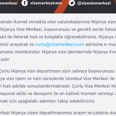
esinde ikamet etmekte olan vatandaşlarımız Nijerya vizes
. Nijerya Vize Merkezi, başvurunuzu ve gerekli evrak liste
ail ile ileterek hızlı ve kolaylıkla öğrenebilirsiniz. Nijer
imizi arayarak ve
corlu@vizemerkezi.com
adresine e-mail
aşmanız mümkündür. Nijerya vize işlemlerinde Nijerya Ko
adır.
Çorlu Nijerya vize departmanı sizin adınıza başvurunuzu g
rya vize işlem ve tüm süreçlerde İstanbul Vize Merkezi il
n hızlı şekilde sonuçlandırmaktadır. Çorlu Vize Merkezi
esyonel ekibi ve deneyimi ile en kaliteli hizmeti vermeyi
lmak için aşağıdaki adımları takip edebilirsiniz.
rkezi Nijerya vizesi departmanımızı arayın ve çalışma du