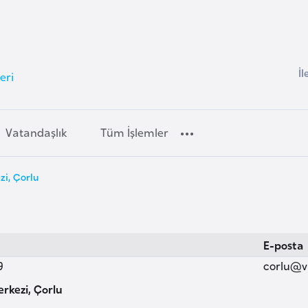
İl
eri
Vatandaşlık
Tüm İşlemler
zi, Çorlu
E-posta
9
corlu@v
erkezi, Çorlu