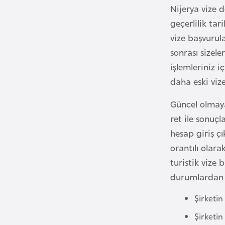
Nijerya vize 
geçerlilik tar
B
vize başvurula
u
l
sonrası sizel
g
işlemleriniz i
a
daha eski viz
r
i
Güncel olmay
s
ret ile sonuç
t
hesap giriş çı
a
orantılı olara
n
turistik vize
durumlardan ç
B
Şirketin 
u
r
Şirketin
k