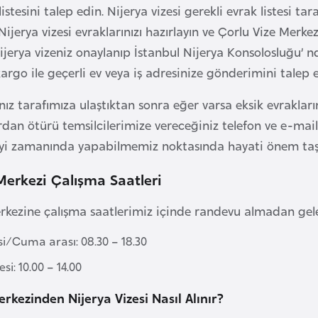
listesini talep edin. Nijerya vizesi gerekli evrak listesi t
 Nijerya vizesi evraklarınızı hazırlayın ve Çorlu Vize Merk
Nijerya vizeniz onaylanıp İstanbul Nijerya Konsolosluğu’
kargo ile geçerli ev veya iş adresinize gönderimini talep e
ınız tarafımıza ulaştıktan sonra eğer varsa eksik evraklar
dan ötürü temsilcilerimize vereceğiniz telefon ve e-mail 
eyi zamanında yapabilmemiz noktasında hayati önem taş
Merkezi Çalışma Saatleri
rkezine çalışma saatlerimiz içinde randevu almadan geler
si/Cuma arası: 08.30 – 18.30
i: 10.00 – 14.00
rkezinden Nijerya Vizesi Nasıl Alınır?