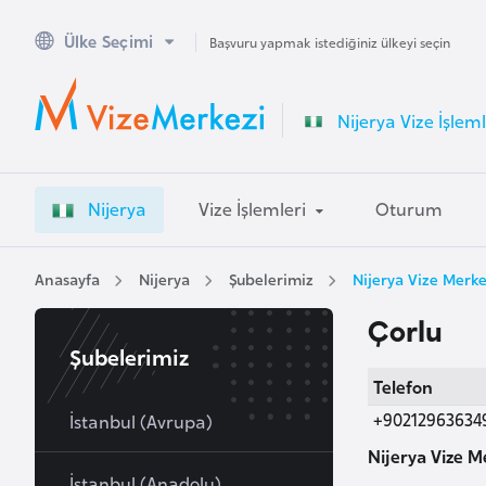
Ülke Seçimi
A
Başvuru yapmak istediğiniz ülkeyi seçin
v
u
Nijerya Vize İşleml
s
t
r
Nijerya
Vize İşlemleri
Oturum
a
l
y
Anasayfa
Nijerya
Şubelerimiz
Nijerya Vize Merke
a
Çorlu
Şubelerimiz
A
Telefon
v
+90212963634
u
İstanbul (Avrupa)
s
Nijerya Vize M
t
İstanbul (Anadolu)