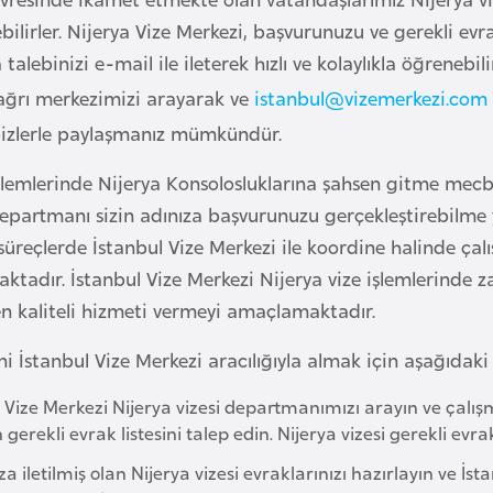
bilirler. Nijerya Vize Merkezi, başvurunuzu ve gerekli evra
talebinizi e-mail ile ileterek hızlı ve kolaylıkla öğrenebi
ğrı merkezimizi arayarak ve
istanbul@vizemerkezi.com
 bizlerle paylaşmanız mümkündür.
işlemlerinde Nijerya Konsolosluklarına şahsen gitme mec
departmanı sizin adınıza başvurunuzu gerçekleştirebilme ye
süreçlerde İstanbul Vize Merkezi ile koordine halinde çalı
ktadır. İstanbul Vize Merkezi Nijerya vize işlemlerind
en kaliteli hizmeti vermeyi amaçlamaktadır.
ni İstanbul Vize Merkezi aracılığıyla almak için aşağıdaki 
l Vize Merkezi Nijerya vizesi departmanımızı arayın ve çal
n gerekli evrak listesini talep edin. Nijerya vizesi gerekli evr
za iletilmiş olan Nijerya vizesi evraklarınızı hazırlayın ve İ