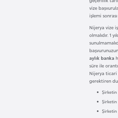
geçerlilik tar
i
vize başvurula
n
işlemi sonras
a
F
Nijerya vize i
a
olmalıdır. 1 y
s
sunulmamalıdı
o
başvurunuzun 
aylık banka
h
Ç
süre ile orant
a
Nijerya ticari
d
gerektiren du
Şirketin 
Ç
e
Şirketin
k
Şirketin
C