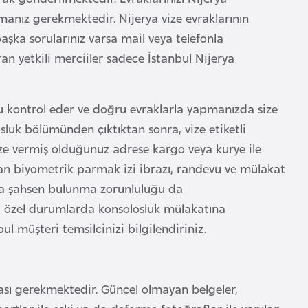
anız gerekmektedir. Nijerya vize evraklarının
başka sorularınız varsa mail veya telefonla
ran yetkili merciiler sadece İstanbul Nijerya
nu kontrol eder ve doğru evraklarla yapmanızda size
sluk bölümünden çıktıktan sonra, vize etiketli
ize vermiş olduğunuz adrese kargo veya kurye ile
tan biyometrik parmak izi ibrazı, randevu ve mülakat
ta şahsen bulunma zorunluluğu da
zı özel durumlarda konsolosluk mülakatına
l müşteri temsilcinizi bilgilendiriniz.
ası gerekmektedir. Güncel olmayan belgeler,