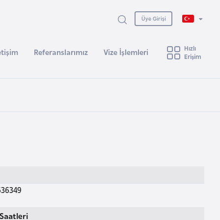
Üye Girişi
Hızlı
etişim
Referanslarımız
Vize İşlemleri
Erişim
636349
Saatleri