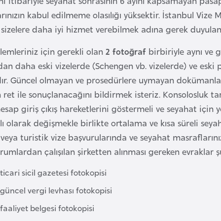
ihi itibariyle seyahat sonrasının 6 ayını kapsamayan pasap
rınızın kabul edilmeme olasılığı yüksektir. İstanbul Vize
ı sizelere daha iyi hizmet verebilmek adına gerek duyula
şlemleriniz için gerekli olan
2 fotoğraf
birbiriyle aynı ve 
ıldan daha eski vizelerde (Schengen vb. vizelerde) ve eski
r. Güncel olmayan ve prosedürlere uymayan dokümanlarla
ret ile sonuçlanacağını bildirmek isteriz. Konsolosluk 
esap giriş çıkış hareketlerini göstermeli ve seyahat için y
ılı olarak değişmekle birlikte ortalama ve kısa süreli seya
 veya turistik vize başvurularında ve seyahat masrafların
rumlardan çalışılan şirketten alınması gereken evraklar ş
ticari sicil gazetesi fotokopisi
 güncel vergi levhası fotokopisi
 faaliyet belgesi fotokopisi