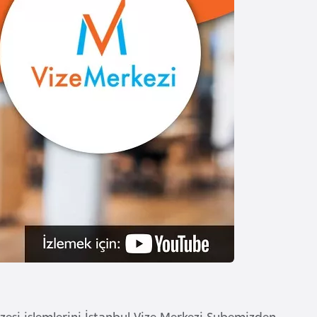
zesi işlemlerini İstanbul Vize Merkezi Şubemizden