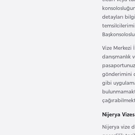
konsolosluğun
B
detayları bilg
u
temsilcilerimi
l
Başkonsoloslu
g
a
Vize Merkezi 
r
danışmanlık v
i
pasaportunuzu
s
gönderimini d
t
gibi uygulama
a
bulunmamaktad
n
çağırabilmekte
B
Nijerya Vizes
u
Nijerya vize 
r
k