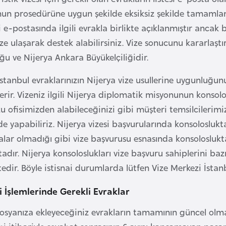
un prosedürüne uygun şekilde eksiksiz şekilde tamamlam
i e-postasında ilgili evrakla birlikte açıklanmıştır ancak 
ze ulaşarak destek alabilirsiniz. Vize sonucunu kararlaştı
ğu ve Nijerya Ankara Büyükelçiliğidir.
İstanbul evraklarınızın Nijerya vize usullerine uygunluğu
erir. Vizeniz ilgili Nijerya diplomatik misyonunun konsolo
 ofisimizden alabileceğinizi gibi müşteri temsilcilerim
e yapabiliriz. Nijerya vizesi başvurularında konsolosluk
lar olmadığı gibi vize başvurusu esnasında konsolosluk
ır. Nijerya konsoloslukları vize başvuru sahiplerini ba
dir. Böyle istisnai durumlarda lütfen Vize Merkezi İstanbu
i İşlemlerinde Gerekli Evraklar
dosyanıza ekleyeceğiniz evrakların tamamının güncel olm