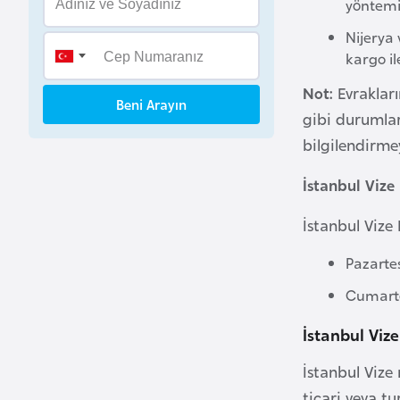
yöntemi 
B
Nijerya 
e
kargo il
n
i
Not:
Evraklar
Beni Arayın
n
gibi durumlar
bilgilendirm
B
o
İstanbul Vize
s
İstanbul Vize
n
a
Pazarte
H
Cumartes
e
r
İstanbul Vize
s
e
İstanbul Vize
k
ticari veya tu