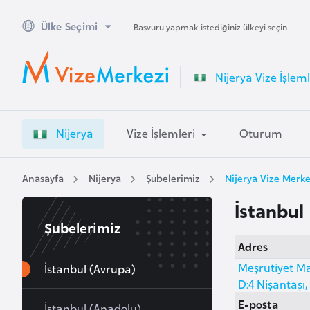
Ülke Seçimi
A
Başvuru yapmak istediğiniz ülkeyi seçin
v
u
Nijerya Vize İşleml
s
t
r
Nijerya
Vize İşlemleri
Oturum
a
l
y
Anasayfa
Nijerya
Şubelerimiz
Nijerya Vize Merke
a
İstanbul
Şubelerimiz
A
Adres
v
Meşrutiyet Ma
u
İstanbul (Avrupa)
D:4 Nişantaşı,
s
E-posta
t
İstanbul (Anadolu)