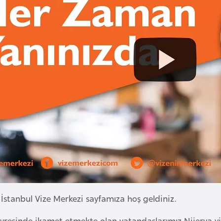
 İstanbul Vize Merkezi sayfamıza hoş geldiniz.
evresinde ikamet etmekte olan vatandaşlarımız Nijerya vi