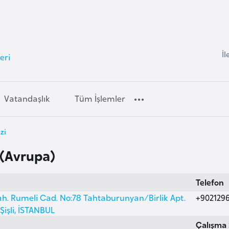
İl
eri
Vatandaşlık
Tüm İşlemler
zi
 (Avrupa)
Telefon
h. Rumeli Cad. No:78 Tahtaburunyan/Birlik Apt.
+902129
 Şişli, İSTANBUL
Çalışma 