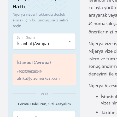
Hattı
kolayla yürüte
B
Nijerya vizesi hakkında destek
arayarak veya 
e
almak için bulunduğunuz şehri
l
numaralı ça
49
seçin.
a
önerilerinizi
r
Şehir Seçin
u
Nijerya vize 
s
Nijerya vize 
işlem ve tüm 
İstanbul (Avrupa)
B
sonuçlandırma
+902129636349
e
deneyimi ile 
afrika@vizemerkezi.com
l
Nijerya Vizesi
ç
i
veya
İstanbu
k
vizesini
Formu Doldurun, Sizi Arayalım
a
Tarafını