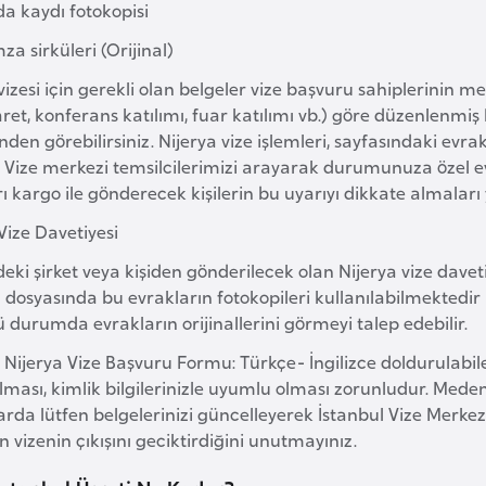
da kaydı fotokopisi
mza sirküleri (Orijinal)
vizesi için gerekli olan belgeler vize başvuru sahiplerinin me
aret, konferans katılımı, fuar katılımı vb.) göre düzenlenmiş 
en görebilirsiniz. Nijerya vize işlemleri, sayfasındaki evra
 Vize merkezi temsilcilerimizi arayarak durumunuza özel evra
ı kargo ile gönderecek kişilerin bu uyarıyı dikkate almaları 
Vize Davetiyesi
deki şirket veya kişiden gönderilecek olan Nijerya vize davetiy
dosyasında bu evrakların fotokopileri kullanılabilmektedir
durumda evrakların orijinallerini görmeyi talep edebilir.
l Nijerya Vize Başvuru Formu: Türkçe- İngilizce doldurulabi
ması, kimlik bilgilerinizle uyumlu olması zorunludur. Meden
rda lütfen belgelerinizi güncelleyerek İstanbul Vize Merke
n vizenin çıkışını geciktirdiğini unutmayınız.