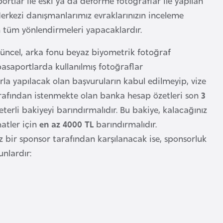
ortlar ile eski ya da deforme fotoğraflar ile yapılan
 Merkezi danışmanlarımız evraklarınızın inceleme
n tüm yönlendirmeleri yapacaklardır.
güncel, arka fonu beyaz biyometrik fotoğraf
 pasaportlarda kullanılmış fotoğraflar
 yapılacak olan başvuruların kabul edilmeyip, vize
tarafından istenmekte olan banka hesap özetleri son
3
eterli bakiyeyi barındırmalıdır. Bu bakiye, kalacağınız
hatler için
en az 4000 TL
barındırmalıdır.
ız bir sponsor tarafından karşılanacak ise, sponsorluk
unlardır: