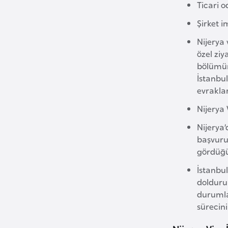
u
Ticari o
m
Şirket i
h
Nijerya 
u
özel ziy
r
bölümünd
i
İstanbul
y
evraklar
e
Nijerya 
t
i
Nijerya’
başvuru 
gördüğü 
C
e
İstanbu
z
doldurul
a
durumla
y
sürecini
i