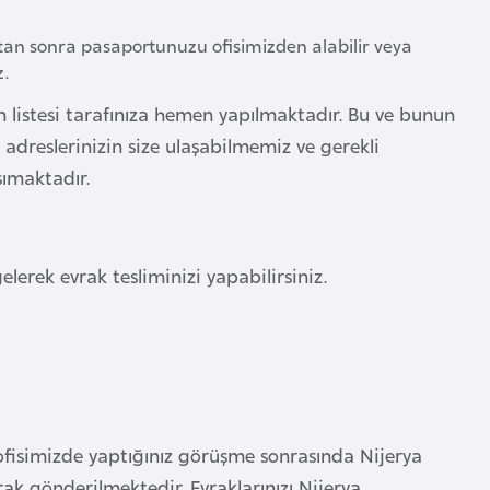
ktan sonra pasaportunuzu ofisimizden alabilir veya
z.
ın listesi tarafınıza hemen yapılmaktadır. Bu ve bunun
adreslerinizin size ulaşabilmemiz ve gerekli
ımaktadır.
erek evrak tesliminizi yapabilirsiniz.
 ofisimizde yaptığınız görüşme sonrasında Nijerya
larak gönderilmektedir. Evraklarınızı Nijerya