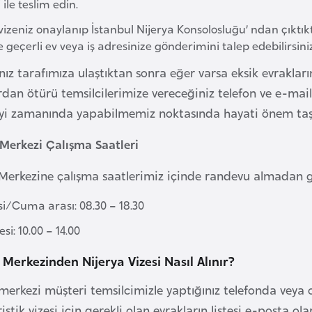
ile teslim edin.
vizeniz onaylanıp İstanbul Nijerya Konsolosluğu’ ndan çıktı
e geçerli ev veya iş adresinize gönderimini talep edebilirsini
ınız tarafımıza ulaştıktan sonra eğer varsa eksik evraklar
dan ötürü temsilcilerimize vereceğiniz telefon ve e-mail 
eyi zamanında yapabilmemiz noktasında hayati önem taş
 Merkezi Çalışma Saatleri
 Merkezine çalışma saatlerimiz içinde randevu almadan gel
si/Cuma arası: 08.30 – 18.30
i: 10.00 – 14.00
 Merkezinden Nijerya Vizesi Nasıl Alınır?
 merkezi müşteri temsilcimizle yaptığınız telefonda veya
ristik vizesi için gerekli olan evrakların listesi e-posta o